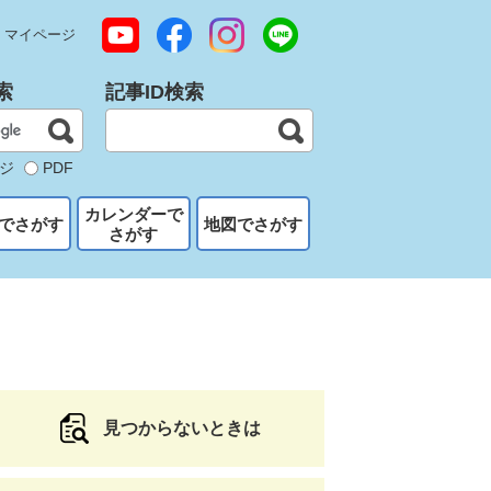
マイページ
索
記事ID検索
ジ
PDF
カレンダーで
でさがす
地図でさがす
さがす
見つからないときは