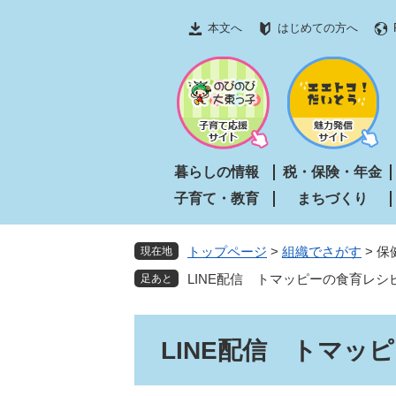
ペ
メ
本文へ
はじめての方へ
ー
ニ
ジ
ュ
の
ー
先
を
頭
飛
で
ば
す
し
暮らしの情報
税・保険・年金
。
て
子育て・教育
まちづくり
本
文
へ
トップページ
>
組織でさがす
>
保
現在地
LINE配信 トマッピーの食育レシ
本
LINE配信 トマッ
文