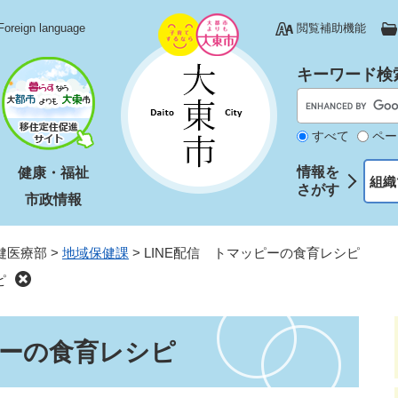
Foreign language
閲覧補助機能
キーワード検
すべて
ペー
情報を
健康・福祉
組織
さがす
市政情報
健医療部
>
地域保健課
>
LINE配信 トマッピーの食育レシピ
ピ
ピーの食育レシピ