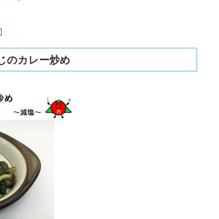
]
めじのカレー炒め