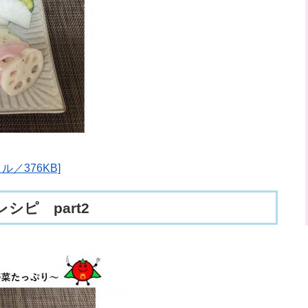
ル／376KB]
シピ part2