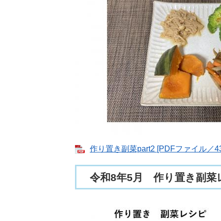
作り置き副菜part2 [PDFファイル／43
令和8年5月 作り置き副菜