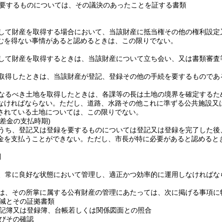
要するものについては、その議決のあったことを証する書類
して財産を取得する場合において、当該財産に抵当権その他の権利設定
むを得ない事情があると認めるときは、この限りでない。
して財産を取得するときは、当該財産について立ち会い、又は書類審査
取得したときは、当該財産が登記、登録その他の手続を要するものであ
なるべき土地を取得したときは、各課等の長は土地の境界を確定するた
なければならない。
ただし、道路、水路その他これに準ずる公共施設又
されている土地については、この限りでない。
差金の支払時期)
うち、登記又は登録を要するものについては登記又は登録を完了した後
金を支払うことができない。
ただし、市長が特に必要があると認めると
則
、常に良好な状態において管理し、適正かつ効率的に運用しなければな
は、その所掌に属する公有財産の管理にあたっては、次に掲げる事項に
減とその証拠書類
記簿又は登録簿、台帳若しくは関係図面との照合
びその確認