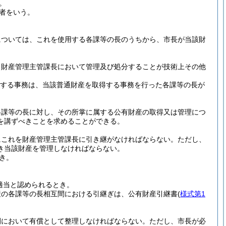
。
者をいう。
については、これを使用する各課等の長のうちから、市長が当該財
、財産管理主管課長において管理及び処分することが技術上その他
関する事務は、当該普通財産を取得する事務を行った各課等の長が
各課等の長に対し、その所掌に属する公有財産の取得又は管理につ
を講ずべきことを求めることができる。
にこれを財産管理主管課長に引き継がなければならない。
ただし、
き当該財産を管理しなければならない。
き。
適当と認められるとき。
産の各課等の長相互間における引継ぎは、公有財産引継書
(
様式第1
間において有償として整理しなければならない。
ただし、市長が必