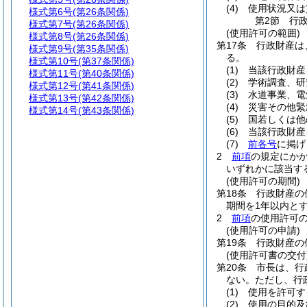
(4)
使用状況又は
様式第6号
(第26条関係)
第2節
行
様式第7号
(第26条関係)
(使用許可の範囲)
様式第8号
(第26条関係)
第17条
行政財産は
様式第9号
(第35条関係)
る。
様式第10号
(第37条関係)
(1)
当該行政財産
様式第11号
(第40条関係)
(2)
学術調査、研
様式第12号
(第41条関係)
(3)
水道事業、電
様式第13号
(第42条関係)
(4)
災害その他緊
様式第14号
(第43条関係)
(5)
国若しくは他
(6)
当該行政財産
(7)
前各号
に掲げ
2
前項
の規定にか
いずれかに該当す
(使用許可の期間)
第18条
行政財産の
期間を1年以内と
2
前項
の使用許可
(使用許可の申請)
第19条
行政財産の
(使用許可書の交付
第20条
市長は、行
ない。
ただし、行
(1)
使用を許可す
(2)
使用の目的及