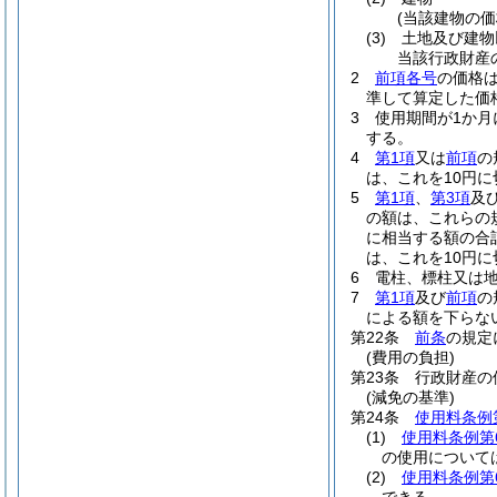
(当該建物の価
(3)
土地及び建物
当該行政財産
2
前項各号
の価格
準して算定した価
3
使用期間が1か月
する。
4
第1項
又は
前項
の
は、これを10円
5
第1項
、
第3項
及
の額は、これらの
に相当する額の合
は、これを10円に
6
電柱、標柱又は
7
第1項
及び
前項
の
による額を下らな
第22条
前条
の規定
(費用の負担)
第23条
行政財産の
(減免の基準)
第24条
使用料条例
(1)
使用料条例第
の使用について
(2)
使用料条例第