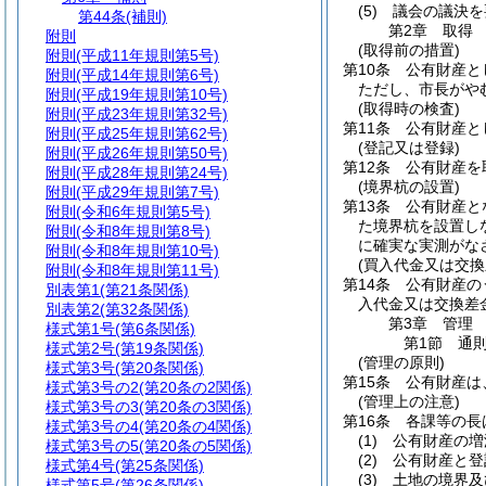
(5)
議会の議決を
第44条
(補則)
第2章
取得
附則
(取得前の措置)
附則
(平成11年規則第5号)
第10条
公有財産と
附則
(平成14年規則第6号)
ただし、市長がや
附則
(平成19年規則第10号)
(取得時の検査)
附則
(平成23年規則第32号)
第11条
公有財産と
附則
(平成25年規則第62号)
(登記又は登録)
附則
(平成26年規則第50号)
第12条
公有財産を
附則
(平成28年規則第24号)
(境界杭の設置)
附則
(平成29年規則第7号)
第13条
公有財産と
附則
(令和6年規則第5号)
た境界杭を設置し
附則
(令和8年規則第8号)
に確実な実測がな
附則
(令和8年規則第10号)
(買入代金又は交換
附則
(令和8年規則第11号)
第14条
公有財産の
別表第1
(第21条関係)
入代金又は交換差
別表第2
(第32条関係)
第3章
管理
様式第1号
(第6条関係)
第1節
通
様式第2号
(第19条関係)
(管理の原則)
様式第3号
(第20条関係)
第15条
公有財産は
様式第3号の2
(第20条の2関係)
(管理上の注意)
様式第3号の3
(第20条の3関係)
第16条
各課等の長
様式第3号の4
(第20条の4関係)
(1)
公有財産の増
様式第3号の5
(第20条の5関係)
(2)
公有財産と登
様式第4号
(第25条関係)
(3)
土地の境界及
様式第5号
(第26条関係)