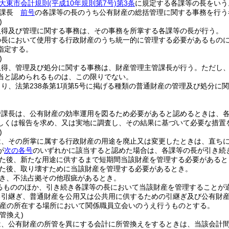
大東市会計規則
(平成10年規則第7号)
第3条
に規定する各課等の長をいう
管課長
前号
の各課等の長のうち公有財産の総括管理に関する事務を行う
)
取得及び管理に関する事務は、その事務を所掌する各課等の長が行う。
の長において使用する行政財産のうち統一的に管理する必要があるもの
指定する。
)
取得、管理及び処分に関する事務は、財産管理主管課長が行う。
ただし
当と認められるものは、この限りでない。
より、法第238条第1項第5号に掲げる種類の普通財産の管理及び処分に
管課長は、公有財産の効率運用を図るため必要があると認めるときは、
しくは報告を求め、又は実地に調査し、その結果に基づいて必要な措置
)
は、その所掌に属する行政財産の用途を廃止又は変更したときは、直ち
が
次の各号
のいずれかに該当すると認めた場合は、各課等の長が引き続
た後、新たな用途に供するまで短期間当該財産を管理する必要があると
た後、取り壊すために当該財産を管理する必要があるとき。
き、不法占拠その他瑕疵があるとき。
るもののほか、引き続き各課等の長において当該財産を管理することが
る引継ぎ、普通財産を公用又は公共用に供するための引継ぎ及び公有財
産の所在する場所において関係職員立会いのうえ行うものとする。
管換え)
は、公有財産の所管を異にする会計に所管換えをするときは、当該会計