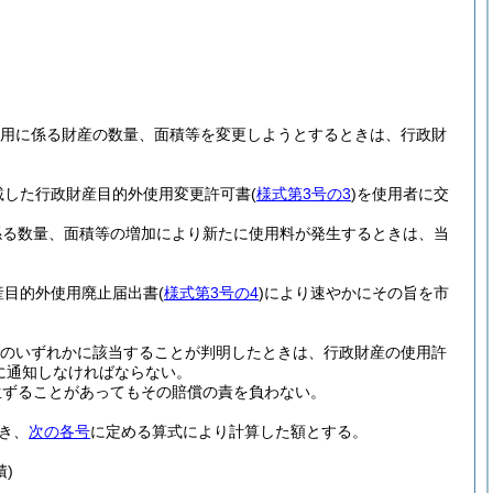
用に係る財産の数量、面積等を変更しようとするときは、行政財
載した行政財産目的外使用変更許可書
(
様式第3号の3
)
を使用者に交
係る数量、面積等の増加により新たに使用料が発生するときは、当
産目的外使用廃止届出書
(
様式第3号の4
)
により速やかにその旨を市
のいずれかに該当することが判明したときは、行政財産の使用許
に通知しなければならない。
生ずることがあってもその賠償の責を負わない。
き、
次の各号
に定める算式により計算した額とする。
)