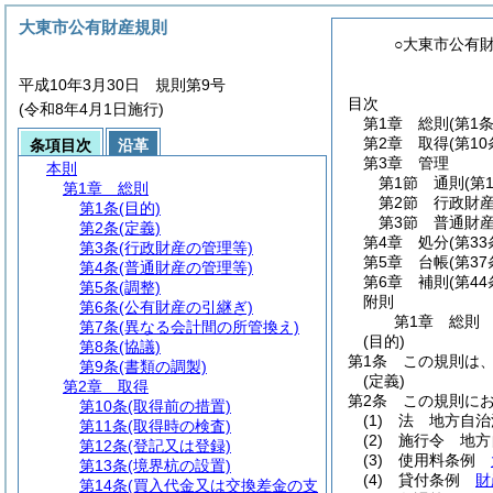
大東市公有財産規則
○大東市公有
平成10年3月30日 規則第9号
目次
(令和8年4月1日施行)
第1章
総則
(第1
第2章
取得
(第1
条項目次
沿革
第3章
管理
本則
第1節
通則
(第
第1章
総則
第2節
行政財
第1条
(目的)
第3節
普通財
第2条
(定義)
第4章
処分
(第3
第3条
(行政財産の管理等)
第5章
台帳
(第3
第4条
(普通財産の管理等)
第6章
補則
(第44
第5条
(調整)
附則
第6条
(公有財産の引継ぎ)
第1章
総則
第7条
(異なる会計間の所管換え)
(目的)
第8条
(協議)
第1条
この規則は
第9条
(書類の調製)
(定義)
第2章
取得
第2条
この規則に
第10条
(取得前の措置)
(1)
法 地方自治
第11条
(取得時の検査)
(2)
施行令 地方
第12条
(登記又は登録)
(3)
使用料条例
第13条
(境界杭の設置)
(4)
貸付条例
財
第14条
(買入代金又は交換差金の支