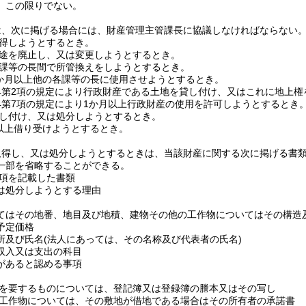
、この限りでない。
は、次に掲げる場合には、財産管理主管課長に協議しなければならない
得しようとするとき。
途を廃止し、又は変更しようとするとき。
課等の長間で所管換えをしようとするとき。
か月以上他の各課等の長に使用させようとするとき。
の4第2項の規定により行政財産である土地を貸し付け、又はこれに地上
の4第7項の規定により1か月以上行政財産の使用を許可しようとするとき
し付け、又は処分しようとするとき。
以上借り受けようとするとき。
取得し、又は処分しようとするときは、当該財産に関する次に掲げる書
一部を省略することができる。
項を記載した書類
は処分しようとする理由
てはその地番、地目及び地積、建物その他の工作物についてはその構造
予定価格
所及び氏名
(法人にあっては、その名称及び代表者の氏名)
収入又は支出の科目
があると認める事項
を要するものについては、登記簿又は登録簿の謄本又はその写し
工作物については、その敷地が借地である場合はその所有者の承諾書