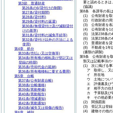
要と認めるときは
第3節
普通財産
(協議)
第26条の6
(貸付けの制限)
第8条
各課等の長
第27条
(貸付期間)
(1)
公有財産を取
第28条
(貸付料)
(2)
行政財産の用
第29条
(貸付料の返還)
(3)
公有財産を各
第30条
(無償貸付け及び減額貸付
(4)
公有財産を1
けの基準)
(5)
法第238条
第31条
(貸付料の減免手続等)
(6)
法第238条
第32条
(貸付け以外の方法による
(7)
普通財産を貸
使用)
(8)
不動産を1年
第4章
処分
(書類の調製)
第33条
(売払い又は交換等)
第9条
公有財産を
第34条
(所有権の移転及び登記又は
類又は記載事項の
登録の時期)
(1)
次に掲げる事
第35条
(売却代金の延納)
ア
取得し、又
第36条
(所有権移転に要する費用)
イ
所在地
第5章
台帳
ウ
土地につい
第37条
(公有財産台帳)
エ
評価書及び
第38条
(台帳価格)
オ
相手方の住
第39条
(異動整備)
カ
予算額及び
第40条
(異動報告)
キ
その他必要
第41条
(増減通知)
(2)
関係図面
第42条
(異動通知)
(3)
登記又は登録
第43条
(滅失又は損傷の報告)
(4)
建物その他の
第6章
補則