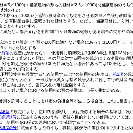
格×
(5／1000)
＋当該建物の敷地の価格×
(2.5／1000)
)
×
(当該建物のうち
以外のもの
の価格×
(5／1000)
×
(当該行政財産のうち使用させる数量／当該行政財産
は、公有財産台帳に登載された価格とする。
ただし、当該価格により難
格によるものとする。
に満たない場合又は使用期間に1か月未満の端数がある場合の使用料の
規定により算定した額が100円に満たない場合にあっては100円とし、
に切り上げた額とする。
び
前項
の規定にかかわらず、使用料に消費税法
(昭和63年法律第108号)
の
規定により算定した額に、その額に対する同法の規定による消費税の額
計額を加えた額
(その額が100円に満たない場合にあっては100円とし
切り上げた額)
とする。
地下埋設物等を設置するため使用する土地の使用料の基準は、
第1項
の規
規定にかかわらず、一般競争入札又は指名競争入札に付して行政財産の
い範囲内において、当該入札の落札金額とする。
により難い場合における使用料の額の基準は、市長が別に定める。
使用を許可することにより市の負担金等が生じる場合は、これに相当す
第6条
の規定により、使用料を減額し、又は免除する場合の基準は、次
6条第1号
に該当するもののうち、収益を目的としない使用については、
は、使用料を10分の5以内において減額することができる。
6条第2号
に該当するもののうち、職員団体がその事務の用に供するため