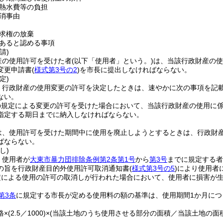
熱水費等の負担
消事由
求権の放棄
あると認める事項
請)
産の使用許可を受けた者
(以下「使用者」という。)
は、当該行政財産の使
変更申請書
(
様式第3号の2
)
を市長に提出しなければならない。
定)
、行政財産の使用変更の許可を決定したときは、速やかに次の事項を記
ない。
の規定による変更の許可を受けた場合において、当該行政財産の使用に
指定する期日までに納入しなければならない。
は、使用許可を受けた期間中に使用を廃止しようとするときは、行政財
ばならない。
し)
、使用者が
大東市暴力団排除条例第2条第1号
から
第3号
までに規定する者
の旨を行政財産目的外使用許可取消通知書
(
様式第3号の5
)
により使用者
定による使用の許可の取消しが行われた場合において、使用者に損害が
第3条
に規定する市長が定める使用料の額の基準は、使用期間1か月につ
格×
(2.5／1000)
×
(当該土地のうち使用させる部分の面積／当該土地の面積