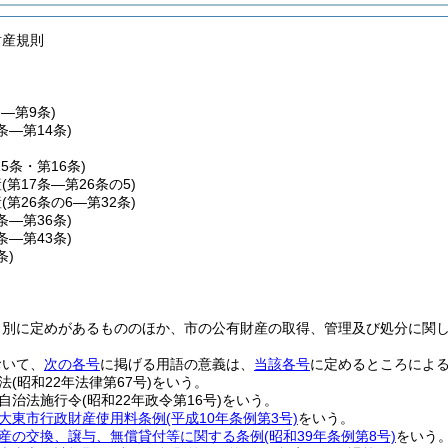
財産規則
条―第9条)
0条―第14条)
15条・第16条)
産
(第17条―第26条の5)
産
(第26条の6―第32条)
3条―第36条)
7条―第43条)
条)
、別に定めがあるもののほか、市の公有財産の取得、管理及び処分に関
おいて、
次の各号
に掲げる用語の意義は、
当該各号
に定めるところによ
法
(昭和22年法律第67号)
をいう。
自治法施行令
(昭和22年政令第16号)
をいう。
大東市行政財産使用料条例
(平成10年条例第3号)
をいう。
産の交換、譲与、無償貸付等に関する条例
(昭和39年条例第8号)
をいう