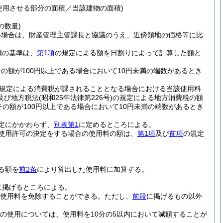
使用させる部分の面積／当該建物の面積)
の数量)
い場合は、財産管理主管課長と協議のうえ、近傍類地の価格等に比
額の基準は、
第1項
の規定による額を日割りによって計算した額と
その額が100円以上である場合において10円未満の端数があるとき
規定による消費税が課されることとなる場合における当該使用料
及び地方税法
(昭和25年法律第226号)
の規定による地方消費税の額
、その額が100円以上である場合において10円未満の端数があるとき
定にかかわらず、
別表第1
に定めるところによる。
使用許可の決定をする場合の使用料の額は、
第1項
及び
前項
の規定
る額を
前2条
により算出した使用料に加算する。
に掲げるところによる。
使用料を免除することができる。
ただし、
前段
に掲げるもの以外
の使用については、使用料を10分の5以内において減額することが