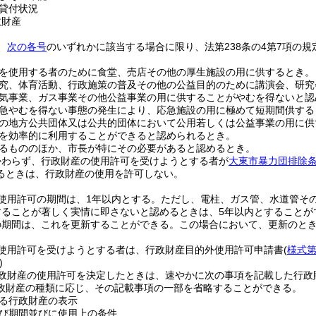
貸付状況
政財産
、
次の各号
のいずれかに該当する場合に限り、法第238条の4第7項の
を使用する者のために食堂、売店その他の厚生施設の用に供するとき。
究、体育活動、行政施策の普及その他の公益目的のために講演会、研究
気事業、ガス事業その他公益事業の用に供することがやむを得ないと認
急やむを得ない事態の発生により、応急施設の用に極めて短期間供する
の地方公共団体又は公共的団体において公用若しくは公益事業の用に供
を効率的に利用することができると認められるとき。
るもののほか、市長が特にその必要があると認めるとき。
かわらず、行政財産の使用許可を受けようとする者が
大東市暴力団排除
るときは、行政財産の使用を許可しない。
使用許可の期間は、1年以内とする。
ただし、電柱、ガス管、水道管そ
することが著しく実情に即さないと認めるときは、5年以内とすることが
の期間は、これを更新することができる。
この場合において、更新のと
使用許可を受けようとする者は、行政財産目的外使用許可申請書
(
様式第
)
政財産の使用許可を決定したときは、速やかに次の事項を記載した行政
政財産の種類に応じ、その記載事項の一部を省略することができる。
る行政財産の表示
び期間並びに使用上の条件