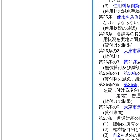
できる。
(3)
使用料条例第
(使用料の減免手続
第25条
使用料条例
なければならない
(使用状況の確認)
第26条
各課等の長
用状況を実地に調
(貸付けの制限)
第26条の2
大東市
(貸付料)
第26条の3
第21条
(無償貸付及び減額
第26条の4
第30条
(貸付料の減免手続
第26条の5
第25条
を貸し付ける場合
第3節
普
(貸付けの制限)
第26条の6
大東市
(貸付期間)
第27条
普通財産の
(1)
建物の所有を
(2)
植樹を目的と
(3)
前2号
以外の