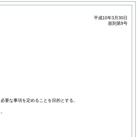
平成10年3月30日
規則第9号
し必要な事項を定めることを目的とする。
る。
。