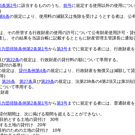
6条第2号
に該当するもののうち、
前号
に規定する使用以外の使用につい
)
第6条
の規定により、使用料の減額又は免除を受けようとする者は、公
。
は、その所管する行政財産の使用の許可について公有財産使用許可・貸
査し、その結果を当該台帳に記載するとともに財産管理主管課長に通知
暴力団排除条例第2条第1号
から
第3号
までに規定する者には、行政財産を
及び
第22条
の規定は、行政財産の貸付料の額について準用する。
貸付の基準)
の規定は、
貸付条例第4条
の規定により、行政財産を無償又は減額して貸
等)
、
第26条
、
第27条
及び
第29条
の規定は、法第238条の4第2項又は第3項
について準用する。
通財産
暴力団排除条例第2条第1号
から
第3号
までに規定する者には、普通財産を
貸付期間は、次に掲げる期間を超えることができない。
目的とする土地の貸付け 30年
する土地の貸付け 20年
目的のための土地の貸付け 10年