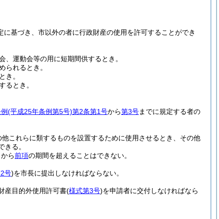
規定に基づき、市以外の者に行政財産の使用を許可することができ
会、運動会等の用に短期間供するとき。
められるとき。
とき。
するとき。
条例
(平成25年条例第5号)
第2条第1号
から
第3号
までに規定する者の
の他これらに類するものを設置するために使用させるとき、その他
できる。
きから
前項
の期間を超えることはできない。
2号
)
を市長に提出しなければならない。
財産目的外使用許可書
(
様式第3号
)
を申請者に交付しなければなら