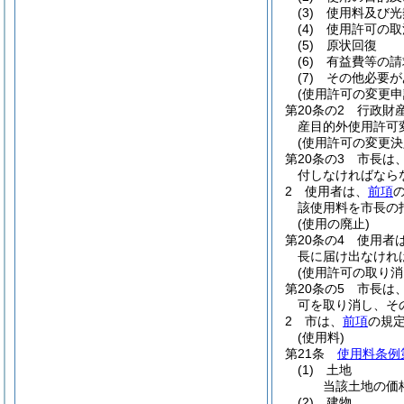
(3)
使用料及び光
(4)
使用許可の取
(5)
原状回復
(6)
有益費等の請
(7)
その他必要が
(使用許可の変更申
第20条の2
行政財
産目的外使用許可
(使用許可の変更決
第20条の3
市長は
付しなければなら
2
使用者は、
前項
該使用料を市長の
(使用の廃止)
第20条の4
使用者
長に届け出なけれ
(使用許可の取り消
第20条の5
市長は
可を取り消し、そ
2
市は、
前項
の規
(使用料)
第21条
使用料条例
(1)
土地
当該土地の価
(2)
建物