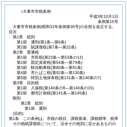
○大東市市税条例
平成3年10月1日
条例第15号
大東市市税条例(昭和31年条例第35号)の全部を改正する。
目次
第1章
総則
第1節
通則
(第1条―第6条)
第2節
賦課徴収
(第7条―第22条)
第2章
普通税
第1節
市民税
(第23条―第53条の12)
第2節
固定資産税
(第54条―第79条)
第3節
軽自動車税
(第80条―第91条)
第4節
市たばこ税
(第92条―第130条)
第5節
特別土地保有税
(第131条―第140条の7)
第3章
目的税
第1節
入湯税
(第140条の8―第140条の15)
第2節
都市計画税
(第141条―第145条)
附則
第1章
総則
第1節
通則
(目的)
第1条
この条例は、市税の税目、課税客体、課税標準、税率
その他賦課徴収について、法令その他別に定があるものの