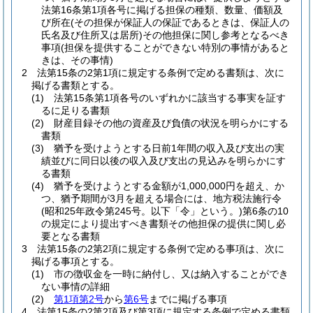
法第16条第1項各号に掲げる担保の種類、数量、価額及
び所在
(その担保が保証人の保証であるときは、保証人の
氏名及び住所又は居所)
その他担保に関し参考となるべき
事項
(担保を提供することができない特別の事情があると
きは、その事情)
2
法第15条の2第1項に規定する条例で定める書類は、次に
掲げる書類とする。
(1)
法第15条第1項各号のいずれかに該当する事実を証す
るに足りる書類
(2)
財産目録その他の資産及び負債の状況を明らかにする
書類
(3)
猶予を受けようとする日前1年間の収入及び支出の実
績並びに同日以後の収入及び支出の見込みを明らかにす
る書類
(4)
猶予を受けようとする金額が1,000,000円を超え、か
つ、猶予期間が3月を超える場合には、地方税法施行令
(昭和25年政令第245号。以下「令」という。)
第6条の10
の規定により提出すべき書類その他担保の提供に関し必
要となる書類
3
法第15条の2第2項に規定する条例で定める事項は、次に
掲げる事項とする。
(1)
市の徴収金を一時に納付し、又は納入することができ
ない事情の詳細
(2)
第1項第2号
から
第6号
までに掲げる事項
4
法第15条の2第2項及び第3項に規定する条例で定める書類