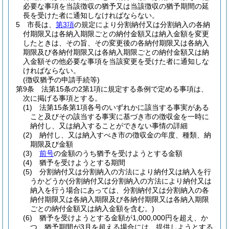
必要な事項を当該徴収の猶予又は当該徴収の猶予期間の延
長を受けた者に通知しなければならない。
5
市長は、
第3項
の規定により分割納付又は分割納入の各納
付期限又は各納入期限ごとの納付金額又は納入金額を変更
したときは、その旨、その変更後の各納付期限又は各納入
期限及び各納付期限又は各納入期限ごとの納付金額又は納
入金額その他必要な事項を当該変更を受けた者に通知しな
ければならない。
(徴収猶予の申請手続等)
第9条
法第15条の2第1項に規定する条例で定める事項は、
次に掲げる事項とする。
(1)
法第15条第1項各号のいずれかに該当する事実がある
こと及びその該当する事実に基づき市の徴収金を一時に
納付し、又は納入することができない事情の詳細
(2)
納付し、又は納入すべき市の徴収金の年度、種類、納
期限及び金額
(3)
前号
の金額のうち猶予を受けようとする金額
(4)
猶予を受けようとする期間
(5)
分割納付又は分割納入の方法により納付又は納入を行
うかどうか
(分割納付又は分割納入の方法により納付又は
納入を行う場合にあっては、分割納付又は分割納入の各
納付期限又は各納入期限及び各納付期限又は各納入期限
ごとの納付金額又は納入金額を含む。)
(6)
猶予を受けようとする金額が1,000,000円を超え、か
つ、猶予期間が3月を超える場合には、提供しようとする