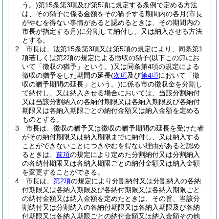
う。)
第15条第3項及び第5項に規定する条例で定める方法
は、その猶予に係る金額をその猶予する期間内の各月
(市長
がやむを得ない事情があると認めるときは、その期間内の
市長が指定する月)
に分割して納付し、又は納入させる方法
とする。
2
市長は、法第15条第3項又は第5項の規定により、同条第1
項若しくは第2項の規定による徴収の猶予
(以下この節にお
いて「徴収の猶予」という。)
又は同条第4項の規定による
徴収の猶予をした期間の延長
(
次項
及び
第4項
において「徴
収の猶予期間の延長」という。)
に係る市の徴収金を分割し
て納付し、又は納入させる場合においては、当該分割納付
又は当該分割納入の各納付期限又は各納入期限及び各納付
期限又は各納入期限ごとの納付金額又は納入金額を定める
ものとする。
3
市長は、徴収の猶予又は徴収の猶予期間の延長を受けた者
がその納付期限又は納入期限までに納付し、又は納入する
ことができないことにつきやむを得ない理由があると認め
るときは、
前項
の規定により定めた分割納付又は分割納入
の各納付期限又は各納入期限ごとの納付金額又は納入金額
を変更することができる。
4
市長は、
第2項
の規定により分割納付又は分割納入の各納
付期限又は各納入期限及び各納付期限又は各納入期限ごと
の納付金額又は納入金額を定めたときは、その旨、当該分
割納付又は分割納入の各納付期限又は各納入期限及び各納
付期限又は各納入期限ごとの納付金額又は納入金額その他