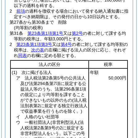
告しなかった場合においては、その者に対し、100,000円
以下の過料を科する。
2
前項
の過料を徴収する場合において発する納入通知書に指
定すべき納期限は、その発付の日から10日以内とする。
第27条から第30条まで
削除
(均等割の税率)
第31条
第23条第1項第1号
又は
第2号
の者に対して課する均
等割の税率は、年額3,000円とする。
2
第23条第1項第3号
又は
第4号
の者に対して課する均等割の
税率は、
次の表
の左欄に掲げる法人の区分に応じ、それぞ
れ
同表
の右欄に定める額とする。
法人の区分
税率
(1)
次に掲げる法人
年額
ア 法人税法第2条第5号の公共法人
50,000円
及び法第294条第7項に規定する公
益法人等のうち、法第296条第1項
の規定により均等割を課すること
ができないもの以外のもの
(法人税
法別表第2に規定する独立行政法人
で収益事業を行うものを除く。)
イ 人格のない社団等
ウ 一般社団法人
(非営利型法人
(法
人税法第2条第9号の2に規定する
非営利型法人をいう。以下この号