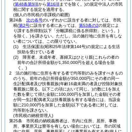
(
第48条第9項
から
第16項
までを除く。)
の規定中法人の市民
税に関する規定を適用する。
(個人の市民税の非課税の範囲)
第24条
次の各号
のいずれかに該当する者に対しては、市民
税
(
第2号
に該当する者にあっては、
第53条の2
の規定によ
り課する所得割
(以下「分離課税に係る所得割」という。)
を除く。)
を課さない。
ただし、法の施行地に住所を有しな
い者については、この限りでない。
(1)
生活保護法
(昭和25年法律第144号)
の規定による生活
扶助を受けている者
(2)
障害者、未成年者、寡婦又はひとり親
(これらの者の
前年の合計所得金額が1,350,000円を超える場合を除
く。)
2
法の施行地に住所を有する者で均等割のみを課すべきもの
のうち、前年の合計所得金額が350,000円にその者の同一
生計配偶者及び扶養親族
(年齢16歳未満の者及び控除対象扶
養親族に限る。以下この項において同じ。)
の数に1を加え
た数を乗じて得た金額に100,000円を加算した金額
(その者
が同一生計配偶者又は扶養親族を有する場合には、当該金
額に210,000円を加算した金額)
以下である者に対しては、
均等割を課さない。
(市民税の納税管理人)
第25条
市民税の納税義務者は、市内に住所、居所、事務
所、事業所又は寮等を有しない場合においては、市の区域
内に住所、居所、事務所若しくは事業所を有する者
(個人に