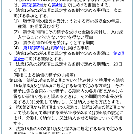
は、
第2項第2号
から
第4号
までに掲げる書類とする。
5
法第15条の2第3項に規定する条例で定める事項は、次に
掲げる事項とする。
(1)
猶予期間の延長を受けようとする市の徴収金の年度、
種類、納期限及び金額
(2)
猶予期間内にその猶予を受けた金額を納付し、又は納
入することができないやむを得ない理由
(3)
猶予期間の延長を受けようとする期間
(4)
第1項第5号
及び
第6号
に掲げる事項
6
法第15条の2第4項に規定する条例で定める書類は、
第2項
第4号
に掲げる書類とする。
7
法第15条の2第8項に規定する条例で定める期間は、20日
とする。
(職権による換価の猶予の手続等)
第10条
法第15条の5第2項において読み替えて準用する法第
15条第3項及び第5項に規定する条例で定める方法は、その
猶予に係る金額をその猶予する期間内の各月
(市長がやむを
得ない事情があると認めるときは、その期間内の市長が指
定する月)
に分割して納付し、又は納入させる方法とする。
2
第8第2項から第4項までの規定は、法第15条の5第2項にお
いて読み替えて準用する法第15条第3項又は第5項の規定に
より、分割して納付し、又は納入させる場合について準用
する。
3
法第15条の5の2第1項及び第2項に規定する条例で定める