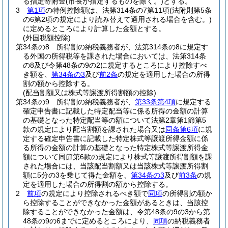
る指定寄附金
(市長が指定するものを除く。)
とする。
3
第1項
の特例控除額は、法第314条の7第11項
(法附則第5条
の6第2項の規定により読み替えて適用される場合を含む。)
に定めるところにより計算した金額とする。
(外国税額控除)
第34条の8
所得割の納税義務者が、法第314条の8に規定す
る外国の所得税等を課された場合においては、法第314条
の8及び令第48条の9の2に規定するところにより控除すべ
き額を、
第34条の3
及び
前2条
の規定を適用した場合の所得
割の額から控除する。
(配当割額又は株式等譲渡所得割額の控除)
第34条の9
所得割の納税義務者が、
第33条第4項
に規定する
確定申告書に記載した特定配当等に係る所得の金額の計算
の基礎となった特定配当等の額について法第2章第1節第5
款の規定により配当割額を課された場合又は
同条第6項
に規
定する確定申告書に記載した特定株式等譲渡所得金額に係
る所得の金額の計算の基礎となった特定株式等譲渡所得金
額について同節第6款の規定により株式等譲渡所得割額を課
された場合には、当該配当割額又は当該株式等譲渡所得割
額に5分の3を乗じて得た金額を、
第34条の3
及び
前3条
の規
定を適用した場合の所得割の額から控除する。
2
前項
の規定により控除されるべき額で
同項
の所得割の額か
ら控除することができなかった金額があるときは、当該控
除することができなかった金額は、令第48条の9の3から第
48条の9の6までに定めるところにより、
同項
の納税義務者