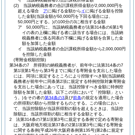
イ
当該納税義務者の合計課税所得金額
(2)
当該納税義務者の合計課税所得金額が2,000,000円を
超える場合
ア
に掲げる金額から
イ
に掲げる金額を控除
した金額
(当該金額が50,000円を下回る場合には、
50,000円とする。)
の100分の3に相当する金額
ア
50,000円に、当該納税義務者が法第314条の6第1号
イの表の上欄に掲げる者に該当する場合には、当該納
税義務者に係る同表の下欄に掲げる金額を合算した金
額を加算した金額
イ
当該納税義務者の合計課税所得金額から2,000,000円
を控除した金額
(寄附金税額控除)
第34条の7
所得割の納税義務者が、前年中に法第314条の7
第1項第1号から第3号までに掲げる寄附金を支出した場合
には、同項に規定するところにより控除すべき額
(当該納税
義務者が前年中に同条第2項に規定する特例控除対象寄附金
を支出した場合にあっては、当該控除すべき金額に特例控
除額を加算した金額。以下この項において「控除額」とい
う。)
をその者の
第34条の3
及び
前条
の規定を適用した場合
の所得割の額から控除するものとする。
この場合におい
て、当該控除額が当該所得割の額を超えるときは、当該控
除額は、当該所得割の額に相当する金額とする。
2
法第314条の7第1項第3号に規定する条例で定める寄附金
は、大阪府地方税法第37条の2第1項第3号に掲げる寄附金
に関する条例
(平成26年大阪府条例第135号)
第2条に規定す