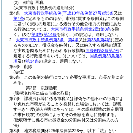
(2)
都市計画税
(大東市行政手続条例の適用除外)
第4条
大東市行政手続条例
(平成10年条例第27号)
第3条
又は
第4条
に定めるもののほか、市税に関する条例又はこの条例
に基づく規則の規定による処分その他公権力の行使にあた
る行為については、
大東市行政手続条例第2章
(
第8条
を除
く。)
及び
第3章
(
第14条
を除く。)
の規定は、適用しない。
2
大東市行政手続条例第3条
、
第4条
又は
第33条第4項
に定め
るもののほか、徴収金を納付し、又は納入する義務の適正
な実現を図るために行われる行政指導
(
同条例第2条第7号
に
規定する行政指導をいう。)
については、
同条例第33条第3
項
及び
第34条
の規定は、適用しない。
第5条
削除
(委任)
第6条
この条例の施行について必要な事項は、市長が別に定
める。
第2節
賦課徴収
(課税洩れ等に係る市税の取扱)
第7条
課税洩れ等に係る市税又は詐偽その他不正の行為によ
り免れた市税があることを発見した場合においては、課税
すべき年度
(法人税割にあっては、その課税標準の算定期間
の末日現在)
の税率によってその全額を直ちに徴収する。
(徴収猶予に係る市の徴収金の分割納付又は分割納入の方
法)
第8条
地方税法
(昭和25年法律第226号。以下「法」とい