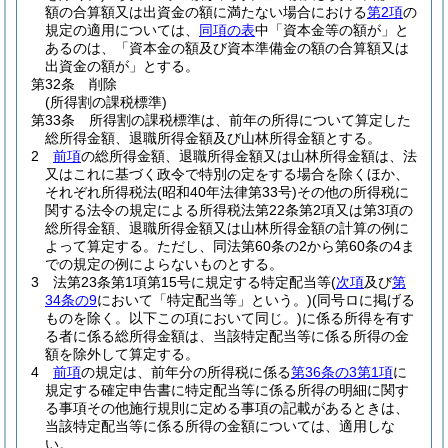
額の合算額又は出資金の額に満たない場合における
第2項
の
規定の適用については、
同項の表
中「資本金等の額が」と
あるのは、「資本金の額及び資本準備金の額の合算額又は
出資金の額が」とする。
第32条
削除
(所得割の課税標準)
第33条
所得割の課税標準は、前年の所得について算定した
総所得金額、退職所得金額及び山林所得金額とする。
2
前項
の総所得金額、退職所得金額又は山林所得金額は、法
又はこれに基づく政令で特別の定をする場合を除くほか、
それぞれ所得税法
(昭和40年法律第33号)
その他の所得税に
関する法令の規定による所得税法第22条第2項又は第3項の
総所得金額、退職所得金額又は山林所得金額の計算の例に
よって算定する。
ただし、同法第60条の2から第60条の4ま
での規定の例によらないものとする。
3
法第23条第1項第15号に規定する特定配当等
(
次項
及び
第
34条の9
において「特定配当等」という。)
(同号ロに掲げる
ものを除く。以下この項において同じ。)
に係る所得を有す
る者に係る総所得金額は、当該特定配当等に係る所得の金
額を除外して算定する。
4
前項
の規定は、前年分の所得税に係る
第36条の3第1項
に
規定する確定申告書に特定配当等に係る所得の明細に関す
る事項その他施行規則に定める事項の記載があるときは、
当該特定配当等に係る所得の金額については、適用しな
い。