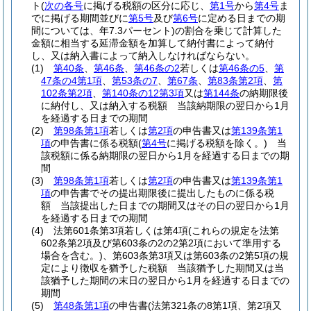
ト
(
次の各号
に掲げる税額の区分に応じ、
第1号
から
第4号
ま
でに掲げる期間並びに
第5号
及び
第6号
に定める日までの期
間については、年7.3パーセント)
の割合を乗じて計算した
金額に相当する延滞金額を加算して納付書によって納付
し、又は納入書によって納入しなければならない。
(1)
第40条
、
第46条
、
第46条の2
若しくは
第46条の5
、
第
47条の4第1項
、
第53条の7
、
第67条
、
第83条第2項
、
第
102条第2項
、
第140条の12第3項
又は
第144条
の納期限後
に納付し、又は納入する税額 当該納期限の翌日から1月
を経過する日までの期間
(2)
第98条第1項
若しくは
第2項
の申告書又は
第139条第1
項
の申告書に係る税額
(
第4号
に掲げる税額を除く。)
当
該税額に係る納期限の翌日から1月を経過する日までの期
間
(3)
第98条第1項
若しくは
第2項
の申告書又は
第139条第1
項
の申告書でその提出期限後に提出したものに係る税
額 当該提出した日までの期間又はその日の翌日から1月
を経過する日までの期間
(4)
法第601条第3項若しくは第4項
(これらの規定を法第
602条第2項及び第603条の2の2第2項において準用する
場合を含む。)
、第603条第3項又は第603条の2第5項の規
定により徴収を猶予した税額 当該猶予した期間又は当
該猶予した期間の末日の翌日から1月を経過する日までの
期間
(5)
第48条第1項
の申告書
(法第321条の8第1項、第2項又