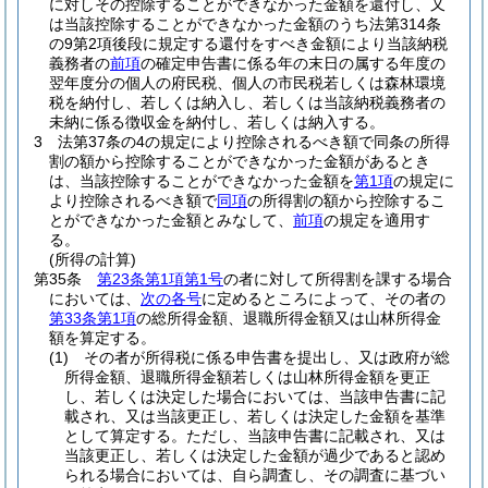
に対しその控除することができなかった金額を還付し、又
は当該控除することができなかった金額のうち法第314条
の9第2項後段に規定する還付をすべき金額により当該納税
義務者の
前項
の確定申告書に係る年の末日の属する年度の
翌年度分の個人の府民税、個人の市民税若しくは森林環境
税を納付し、若しくは納入し、若しくは当該納税義務者の
未納に係る徴収金を納付し、若しくは納入する。
3
法第37条の4の規定により控除されるべき額で同条の所得
割の額から控除することができなかった金額があるとき
は、当該控除することができなかった金額を
第1項
の規定に
より控除されるべき額で
同項
の所得割の額から控除するこ
とができなかった金額とみなして、
前項
の規定を適用す
る。
(所得の計算)
第35条
第23条第1項第1号
の者に対して所得割を課する場合
においては、
次の各号
に定めるところによって、その者の
第33条第1項
の総所得金額、退職所得金額又は山林所得金
額を算定する。
(1)
その者が所得税に係る申告書を提出し、又は政府が総
所得金額、退職所得金額若しくは山林所得金額を更正
し、若しくは決定した場合においては、当該申告書に記
載され、又は当該更正し、若しくは決定した金額を基準
として算定する。
ただし、当該申告書に記載され、又は
当該更正し、若しくは決定した金額が過少であると認め
られる場合においては、自ら調査し、その調査に基づい