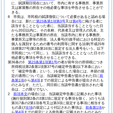
に、賦課期日現在において、市内に有する事務所、事業所
又は家屋敷の所在その他必要な事項を申告させることがで
きる。
8
市長は、市民税の賦課徴収について必要があると認める場
合には、新たに
第23条第1項第3号
又は
第4号
に掲げる者に
該当することとなった者に、当該該当することとなった日
から20日以内に、その名称、代表者又は管理人の氏名、主
たる事務所又は事業所の所在、当該市内に有する事務所、
事業所又は寮等の所在、法人番号
(行政手続における特定の
個人を識別するための番号の利用等に関する法律
(平成25年
法律第27号)
第2条第16項に規定する法人番号をいう。以下
市民税について同じ。)
、当該該当することとなった日その
他必要な事項を申告させることができる。
第36条の3
第23条第1項第1号
の者が前年分の所得税につき
所得税法第2条第1項第37号の確定申告書
(以下本条におい
て「確定申告書」という。)
を提出した場合には、本節の規
定の適用については、当該確定申告書が提出された日に
前
条第1項
から
第4項
までの規定による申告書が提出されたも
のとみなす。
ただし、同日前に当該申告書が提出された場
合は、この限りでない。
2
前項本文
の場合には、当該確定申告書に記載された事項
(施行規則第2条の3第1項に規定する事項を除く。)
のうち法
第317条の2第1項各号又は第3項に規定する事項に相当する
もの及び
次項
の規定により付記された事項は、
前条第1項
か
ら
第4項
までの規定による申告書に記載されたものとみな