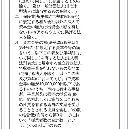
において同じ。)
に該当するものを
除く。)
及び一般財団法人
(非営利
型法人に該当するものを除く。)
エ 保険業法
(平成7年法律第105号)
に規定する相互会社以外の法人で
資本金の額又は出資金の額を有し
ないもの
(アからウまでに掲げる法
人を除く。)
オ 資本金等の額
(法第292条第1項
第4号の2に規定する資本金等の額
をいう。以下この表及び第4項にお
いて同じ。)
を有する法人
(法人税
法別表第2に規定する独立行政法人
で収益事業を行わないもの及びエ
に掲げる法人を除く。以下この表
及び第4項において同じ。)
で資本
金等の額が10,000,000円以下であ
るもののうち、市内に有する事務
所、事業所又は寮等の従業者
(俸
給、給料若しくは賞与又はこれら
の性質を有する給与の支給を受け
ることとされる役員を含む。)
の数
の合計数
(次号から第9号までにお
いて「従業者数の合計数」とい
う。)
が50人以下のもの