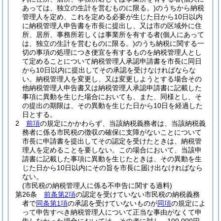
あっては、独立の生計を営むものに限る。)
のうちから納税
管理人を定め、これを定める必要が生じた日から10日以内
に納税管理人申告書を市長に提出し、又は市の区域外に住
所、居所、事務所若しくは事業所を有する者
(個人にあって
は、独立の生計を営むものに限る。)
のうち納税に関する一
切の事項の処理につき便宜を有するものを納税管理人とし
て定めることについて納税管理人承認申請書を市長に同日
から10日以内に提出してその承認を受けなければならな
い。
納税管理人を変更し、又は変更しようとする場合その
他納税管理人申告書又は納税管理人承認申請書に記載した
事項に異動を生じた場合においても、また、同様とし、そ
の提出の期限は、その異動を生じた日から10日を経過した
日とする。
2
前項
の規定にかかわらず、当該納税義務者は、当該納税義
務者に係る市民税の徴収の確保に支障がないことについて
市長に申請書を提出してその認定を受けたときは、納税管
理人を定めることを要しない。
この場合において、当該申
請書に記載した事項に異動を生じたときは、その異動を生
じた日から10日以内にその旨を市長に届け出なければなら
ない。
(市民税の納税管理人に係る不申告に関する過料)
第26条
前条第2項
の認定を受けていない市民税の納税義務
者で
同条第1項
の承認を受けていないものが
同項
の規定によ
って申告すべき納税管理人について正当な事由がなくて申