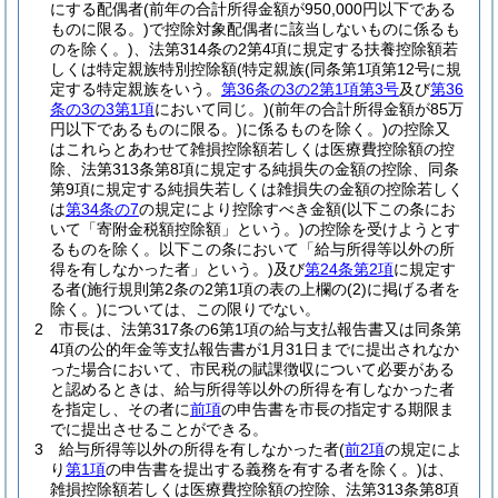
にする配偶者
(前年の合計所得金額が950,000円以下である
ものに限る。)
で控除対象配偶者に該当しないものに係るも
のを除く。)
、法第314条の2第4項に規定する扶養控除額若
しくは特定親族特別控除額
(特定親族
(同条第1項第12号に規
定する特定親族をいう。
第36条の3の2第1項第3号
及び
第36
条の3の3第1項
において同じ。)
(前年の合計所得金額が85万
円以下であるものに限る。)
に係るものを除く。)
の控除又
はこれらとあわせて雑損控除額若しくは医療費控除額の控
除、法第313条第8項に規定する純損失の金額の控除、同条
第9項に規定する純損失若しくは雑損失の金額の控除若しく
は
第34条の7
の規定により控除すべき金額
(以下この条にお
いて「寄附金税額控除額」という。)
の控除を受けようとす
るものを除く。以下この条において「給与所得等以外の所
得を有しなかった者」という。)
及び
第24条第2項
に規定す
る者
(施行規則第2条の2第1項の表の上欄の
(2)
に掲げる者を
除く。)
については、この限りでない。
2
市長は、法第317条の6第1項の給与支払報告書又は同条第
4項の公的年金等支払報告書が1月31日までに提出されなか
った場合において、市民税の賦課徴収について必要がある
と認めるときは、給与所得等以外の所得を有しなかった者
を指定し、その者に
前項
の申告書を市長の指定する期限ま
でに提出させることができる。
3
給与所得等以外の所得を有しなかった者
(
前2項
の規定によ
り
第1項
の申告書を提出する義務を有する者を除く。)
は、
雑損控除額若しくは医療費控除額の控除、法第313条第8項