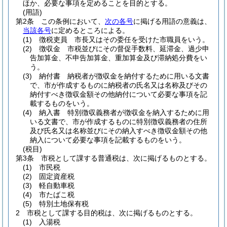
ほか、必要な事項を定めることを目的とする。
(用語)
第2条
この条例において、
次の各号
に掲げる用語の意義は、
当該各号
に定めるところによる。
(1)
徴税吏員 市長又はその委任を受けた市職員をいう。
(2)
徴収金 市税並びにその督促手数料、延滞金、過少申
告加算金、不申告加算金、重加算金及び滞納処分費をい
う。
(3)
納付書 納税者が徴収金を納付するために用いる文書
で、市が作成するものに納税者の氏名又は名称及びその
納付すべき徴収金額その他納付について必要な事項を記
載するものをいう。
(4)
納入書 特別徴収義務者が徴収金を納入するために用
いる文書で、市が作成するものに特別徴収義務者の住所
及び氏名又は名称並びにその納入すべき徴収金額その他
納入について必要な事項を記載するものをいう。
(税目)
第3条
市税として課する普通税は、次に掲げるものとする。
(1)
市民税
(2)
固定資産税
(3)
軽自動車税
(4)
市たばこ税
(5)
特別土地保有税
2
市税として課する目的税は、次に掲げるものとする。
(1)
入湯税