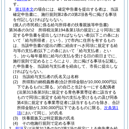
す。
3
第1項本文
の場合には、確定申告書を提出する者は、当該
確定申告書に、施行規則第2条の3第2項各号に掲げる事項
を付記しなければならない。
(個人の市民税に係る給与所得者の扶養親族等申告書)
第36条の3の2
所得税法第194条第1項の規定により同項に規
定する申告書を提出しなければならない者
(以下この条にお
いて「給与所得者」という。)
で市内に住所を有するもの
は、当該申告書の提出の際に経由すべき同項に規定する給
与等の支払者
(以下この条において「給与支払者」とい
う。)
から毎年最初に給与の支払を受ける日の前日までに、
施行規則で定めるところにより、次に掲げる事項を記載し
た申告書を、当該給与支払者を経由して、市長に提出しな
ければならない。
(1)
当該給与支払者の氏名又は名称
(2)
所得割の納税義務者
(合計所得金額が10,000,000円以
下であるものに限る。)
の自己と生計を一にする配偶者
(法第313条第3項に規定する青色事業専従者に該当する
もので同項に規定する給与の支払を受けるもの及び同条
第4項に規定する事業専従者に該当するものを除き、合計
所得金額が1,330,000円以下であるものに限る。
次条第1
項
において同じ。)
の氏名
(3)
扶養親族又は特定親族の氏名
(4)
その他施行規則で定める事項
2
前項
又は法第317条の3の2第1項の規定による申告書を給