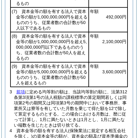
るもの
(7)
資本金等の額を有する法人で資本
年額
金等の額が1,000,000,000円を超える
492,000円
もののうち、従業者数の合計数が50
人以下であるもの
(8)
資本金等の額を有する法人で資本
年額
金等の額が1,000,000,000円を超え5,
2,100,000円
000,000,000円以下であるもののう
ち、従業者数の合計数が50人を超え
るもの
(9)
資本金等の額を有する法人で資本
年額
金等の額が5,000,000,000円を超える
3,600,000円
もののうち、従業者数の合計数が50
人を超えるもの
3
前項
に定める均等割の額は、当該均等割の額に、法第312
条第3項第1号の法人税額の課税標準の算定期間若しくは同
項第2号の期間又は同項第3号の期間中において事務所、事
業所又は寮等を有していた月数を乗じて得た額を12で除し
て算定するものとする。
この場合における月数は、暦に従
って計算し、1月に満たないときは1月とし、1月に満たな
い端数を生じたときは切り捨てる。
4
資本金等の額を有する法人
(保険業法に規定する相互会社
を除く。)
の資本金等の額が、資本金の額及び資本準備金の