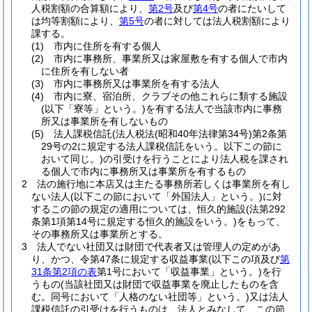
人税割額の合算額により、
第2号
及び
第4号
の者にたいして
は均等割額により、
第5号
の者に対しては法人税割額により
課する。
(1)
市内に住所を有する個人
(2)
市内に事務所、事業所又は家屋敷を有する個人で市内
に住所を有しない者
(3)
市内に事務所又は事業所を有する法人
(4)
市内に寮、宿泊所、クラブその他これらに類する施設
(以下「寮等」という。)
を有する法人で当該市内に事務
所又は事業所を有しないもの
(5)
法人課税信託
(法人税法
(昭和40年法律第34号)
第2条第
29号の2に規定する法人課税信託をいう。以下この節に
おいて同じ。)
の引受けを行うことにより法人税を課され
る個人で市内に事務所又は事業所を有するもの
2
法の施行地に本店又は主たる事務所若しくは事業所を有し
ない法人
(以下この節において「外国法人」という。)
に対
するこの節の規定の適用については、恒久的施設
(法第292
条第1項第14号に規定する恒久的施設をいう。)
をもって、
その事務所又は事業所とする。
3
法人でない社団又は財団で代表者又は管理人の定めがあ
り、かつ、令第47条に規定する収益事業
(以下この項及び
第
31条第2項の表
第1号において「収益事業」という。)
を行
うもの
(当該社団又は財団で収益事業を廃止したものを含
む。同号において「人格のない社団等」という。)
又は法人
課税信託の引受けを行うものは、法人とみなして、この節