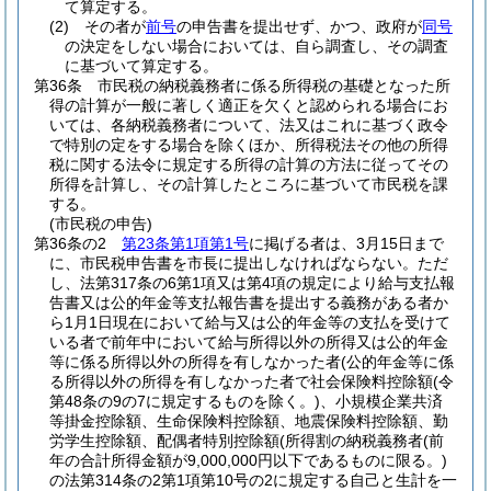
て算定する。
(2)
その者が
前号
の申告書を提出せず、かつ、政府が
同号
の決定をしない場合においては、自ら調査し、その調査
に基づいて算定する。
第36条
市民税の納税義務者に係る所得税の基礎となった所
得の計算が一般に著しく適正を欠くと認められる場合にお
いては、各納税義務者について、法又はこれに基づく政令
で特別の定をする場合を除くほか、所得税法その他の所得
税に関する法令に規定する所得の計算の方法に従ってその
所得を計算し、その計算したところに基づいて市民税を課
する。
(市民税の申告)
第36条の2
第23条第1項第1号
に掲げる者は、3月15日まで
に、市民税申告書を市長に提出しなければならない。
ただ
し、法第317条の6第1項又は第4項の規定により給与支払報
告書又は公的年金等支払報告書を提出する義務がある者か
ら1月1日現在において給与又は公的年金等の支払を受けて
いる者で前年中において給与所得以外の所得又は公的年金
等に係る所得以外の所得を有しなかった者
(公的年金等に係
る所得以外の所得を有しなかった者で社会保険料控除額
(令
第48条の9の7に規定するものを除く。)
、小規模企業共済
等掛金控除額、生命保険料控除額、地震保険料控除額、勤
労学生控除額、配偶者特別控除額
(所得割の納税義務者
(前
年の合計所得金額が9,000,000円以下であるものに限る。)
の法第314条の2第1項第10号の2に規定する自己と生計を一