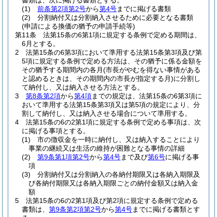
書類は、次に掲げる書類とする。
(1)
前条第2項第2号
から
第4号
までに掲げる書類
(2)
分割納付又は分割納入させるために必要となる書類
(申請による換価の猶予の申請手続等)
第11条
法第15条の6第1項に規定する条例で定める期間は、
6月とする。
2
法第15条の6第3項において準用する法第15条第3項及び第
5項に規定する条例で定める方法は、その猶予に係る金額を
その猶予する期間内の各月
(市長がやむを得ない事情がある
と認めるときは、その期間内の市長が指定する月)
に分割し
て納付し、又は納入させる方法とする。
3
第8条第2項
から
第4項
までの規定は、法第15条の6第3項に
おいて準用する法第15条第3項又は第5項の規定により、分
割して納付し、又は納入させる場合について準用する。
4
法第15条の6の2第1項に規定する条例で定める事項は、次
に掲げる事項とする。
(1)
市の徴収金を一時に納付し、又は納入することにより
事業の継続又は生活の維持が困難となる事情の詳細
(2)
第9条第1項第2号
から
第4号
まで及び
第6号
に掲げる事
項
(3)
分割納付又は分割納入の各納付期限又は各納入期限及
び各納付期限又は各納入期限ごとの納付金額又は納入金
額
5
法第15条の6の2第1項及び第2項に規定する条例で定める
書類は、
第9条第2項第2号
から
第4号
までに掲げる書類とす