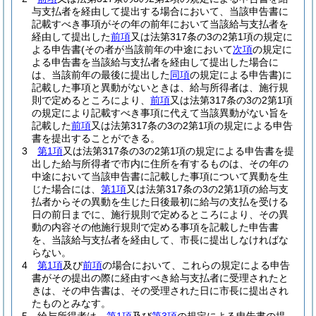
与支払者を経由して提出する場合において、当該申告書に
記載すべき事項がその年の前年において当該給与支払者を
経由して提出した
前項
又は法第317条の3の2第1項の規定に
よる申告書
(その者が当該前年の中途において
次項
の規定に
よる申告書を当該給与支払者を経由して提出した場合に
は、当該前年の最後に提出した
同項
の規定による申告書)
に
記載した事項と異動がないときは、給与所得者は、施行規
則で定めるところにより、
前項
又は法第317条の3の2第1項
の規定により記載すべき事項に代えて当該異動がない旨を
記載した
前項
又は法第317条の3の2第1項の規定による申告
書を提出することができる。
3
第1項
又は法第317条の3の2第1項の規定による申告書を提
出した給与所得者で市内に住所を有するものは、その年の
中途において当該申告書に記載した事項について異動を生
じた場合には、
第1項
又は法第317条の3の2第1項の給与支
払者からその異動を生じた日後最初に給与の支払を受ける
日の前日までに、施行規則で定めるところにより、その異
動の内容その他施行規則で定める事項を記載した申告書
を、当該給与支払者を経由して、市長に提出しなければな
らない。
4
第1項
及び
前項
の場合において、これらの規定による申告
書がその提出の際に経由すべき給与支払者に受理されたと
きは、その申告書は、その受理された日に市長に提出され
たものとみなす。