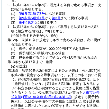
る。
6
法第15条の6の2第2項に規定する条例で定める事項は、次
に掲げる事項とする。
(1)
第9条第1項第6号
に掲げる事項
(2)
第9条第5項第1号
から
第3号
までに掲げる事項
(3)
第4項第3号
に掲げる事項
7
法第15条の6の2第3項において準用する法第15条の2第8
項に規定する期間は、20日とする。
(担保を徴する必要がない場合)
第12条
法第16条に規定する条例で定める場合は、次に掲げ
る場合とする。
(1)
猶予に係る金額が1,000,000円以下である場合
(2)
猶予期間が3月以内である場合
(3)
担保を徴することができない特別の事情がある場合
第13条から第17条まで
削除
(公示送達)
第18条
法第20条の2の規定による公示送達は、公示事項
(同
条第2項に規定する公示事項をいう。以下この条において同
じ。)
を地方税法施行規則
(昭和29年総理府令第23号。以下
「施行規則」という。)
第1条の8第1項に規定する方法によ
り不特定多数の者が閲覧することができる状態に置く措置
をとるとともに、公示事項が記載された書面を
大東市公告
式条例
(昭和31年条例第3号)
第2条第2項
に規定する掲示板に
掲示し、又は公示事項を市の事務所に設置した電子計算機
の映像面に表示したものの閲覧をすることができる状態に