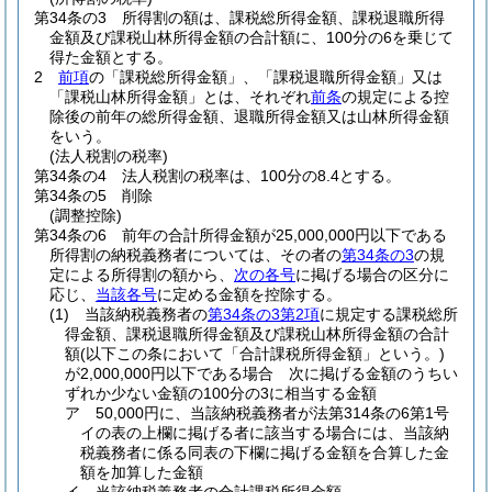
第34条の3
所得割の額は、課税総所得金額、課税退職所得
金額及び課税山林所得金額の合計額に、100分の6を乗じて
得た金額とする。
2
前項
の「課税総所得金額」、「課税退職所得金額」又は
「課税山林所得金額」とは、それぞれ
前条
の規定による控
除後の前年の総所得金額、退職所得金額又は山林所得金額
をいう。
(法人税割の税率)
第34条の4
法人税割の税率は、100分の8.4とする。
第34条の5
削除
(調整控除)
第34条の6
前年の合計所得金額が25,000,000円以下である
所得割の納税義務者については、その者の
第34条の3
の規
定による所得割の額から、
次の各号
に掲げる場合の区分に
応じ、
当該各号
に定める金額を控除する。
(1)
当該納税義務者の
第34条の3第2項
に規定する課税総所
得金額、課税退職所得金額及び課税山林所得金額の合計
額
(以下この条において「合計課税所得金額」という。)
が2,000,000円以下である場合 次に掲げる金額のうちい
ずれか少ない金額の100分の3に相当する金額
ア
50,000円に、当該納税義務者が法第314条の6第1号
イの表の上欄に掲げる者に該当する場合には、当該納
税義務者に係る同表の下欄に掲げる金額を合算した金
額を加算した金額