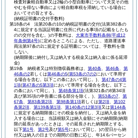
検査対象軽自動車又は2輪の小型自動車について天災その他
やむを得ない事由により軽自動車税を滞納している場合に
おいてその旨とする。
(納税証明書の交付手数料)
第18条の4
法第20条の10の納税証明書の交付
(法第382条の
4に規定する当該証明書に住所に代わる事項の記載をしたも
のの交付を含む。)
の手数料は、
大東市手数料条例
(平成12
年条例第4号)
に定めるところによる。
ただし、道路運送車
両法第97条の2に規定する証明書については、手数料を徴
しない。
(納期限後に納付し又は納入する税金又は納入金に係る延滞
金)
第19条
納税者又は特別徴収義務者は、
第40条
、
第46条
、
第
46条の2
若しくは
第46条の5
(
第53条の7の2
において準用す
る場合を含む。以下この条において同じ。)
、
第47条の4第
1項
(
第47条の5第3項
において準用する場合を含む。以下こ
の条において同じ。)
、
第48条第1項
(法第321条の8第34項
及び第35項の申告書に係る部分を除く。)
、
第53条の7
、
第
67条
、
第83条第2項
、
第98条第1項
若しくは
第2項
、
第102
条第2項
、
第139条第1項
、
第140条の12第3項
又は
第144条
に規定する納期限後にその税金を納付し、又は納入金を納
入する場合には、当該税額又は納入金額にその納期限
(納期
限の延長があったときは、その延長された納期限とする。
以下
第1号
、
第2号
及び
第5号
において同じ。)
の翌日から納
付又は納入の日までの期間の日数に応じ、年14.6パーセン