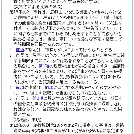
置く措置をとることによってするものとする。
(災害等による期限の延長)
第18条の2
市長は、広範囲にわたる災害その他やむを得な
い理由により、法又はこの条例に定める申告、申請、請求
その他書類の提出
(審査請求に関するものを除く。)
又は納
付若しくは納入
(以下この条において「申告等」という。)
に関する期限までにこれらの行為をすることができないと
認める場合には、地域、期日その他必要な事項を指定して
当該期限を延長するものとする。
2
前項
の指定は、市長が公示によって行うものとする。
3
市長は、災害その他やむを得ない理由により、申告等に関
する期限までにこれらの行為をすることができないと認め
る場合には、
第1項
の規定の適用がある場合を除き、当該行
為をすべき者の申請により、その理由のやんだ日から納税
者については2月以内、特別徴収義務者については30日以
内において、当該期限を延長するものとする。
4
前項
の申請は、
同項
に規定する理由がやんだ後すみやか
に、その理由を記載した書面でしなければならない。
5
市長は、
第3項
に規定する期限を延長したときは、期日そ
の他必要な事項を納税者又は特別徴収義務者に通知しなけ
ればならない。
当該期限の延長を認めないときも、また同
様とする。
(納税証明事項)
第18条の3
施行規則第1条の9第2号に規定する事項は、道路
運送車両法
(昭和26年法律第185号)
第59条第1項に規定する