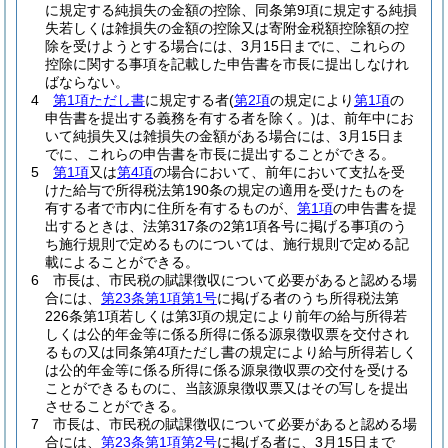
に規定する純損失の金額の控除、同条第9項に規定する純損
失若しくは雑損失の金額の控除又は寄附金税額控除額の控
除を受けようとする場合には、3月15日までに、これらの
控除に関する事項を記載した申告書を市長に提出しなけれ
ばならない。
4
第1項ただし書
に規定する者
(
第2項
の規定により
第1項
の
申告書を提出する義務を有する者を除く。)
は、前年中にお
いて純損失又は雑損失の金額がある場合には、3月15日ま
でに、これらの申告書を市長に提出することができる。
5
第1項
又は
第4項
の場合において、前年において支払を受
けた給与で所得税法第190条の規定の適用を受けたものを
有する者で市内に住所を有するものが、
第1項
の申告書を提
出するときは、法第317条の2第1項各号に掲げる事項のう
ち施行規則で定めるものについては、施行規則で定める記
載によることができる。
6
市長は、市民税の賦課徴収について必要があると認める場
合には、
第23条第1項第1号
に掲げる者のうち所得税法第
226条第1項若しくは第3項の規定により前年の給与所得若
しくは公的年金等に係る所得に係る源泉徴収票を交付され
るもの又は同条第4項ただし書の規定により給与所得若しく
は公的年金等に係る所得に係る源泉徴収票の交付を受ける
ことができるものに、当該源泉徴収票又はその写しを提出
させることができる。
7
市長は、市民税の賦課徴収について必要があると認める場
合には、
第23条第1項第2号
に掲げる者に、3月15日まで