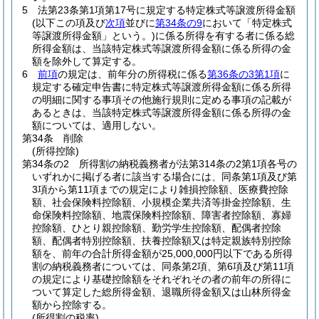
5
法第23条第1項第17号に規定する特定株式等譲渡所得金額
(以下この項及び
次項
並びに
第34条の9
において「特定株式
等譲渡所得金額」という。)
に係る所得を有する者に係る総
所得金額は、当該特定株式等譲渡所得金額に係る所得の金
額を除外して算定する。
6
前項
の規定は、前年分の所得税に係る
第36条の3第1項
に
規定する確定申告書に特定株式等譲渡所得金額に係る所得
の明細に関する事項その他施行規則に定める事項の記載が
あるときは、当該特定株式等譲渡所得金額に係る所得の金
額については、適用しない。
第34条
削除
(所得控除)
第34条の2
所得割の納税義務者が法第314条の2第1項各号の
いずれかに掲げる者に該当する場合には、同条第1項及び第
3項から第11項までの規定により雑損控除額、医療費控除
額、社会保険料控除額、小規模企業共済等掛金控除額、生
命保険料控除額、地震保険料控除額、障害者控除額、寡婦
控除額、ひとり親控除額、勤労学生控除額、配偶者控除
額、配偶者特別控除額、扶養控除額又は特定親族特別控除
額を、前年の合計所得金額が25,000,000円以下である所得
割の納税義務者については、同条第2項、第6項及び第11項
の規定により基礎控除額をそれぞれその者の前年の所得に
ついて算定した総所得金額、退職所得金額又は山林所得金
額から控除する。
(所得割の税率)