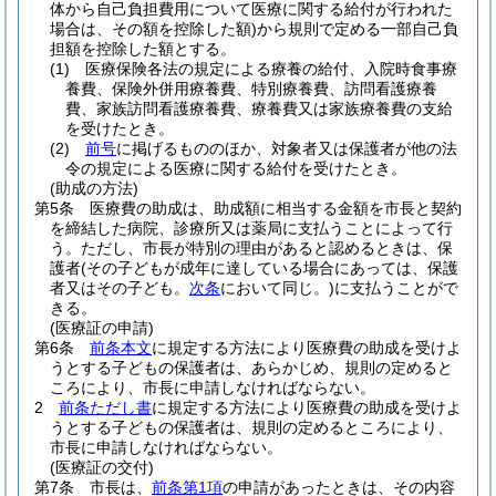
体から自己負担費用について医療に関する給付が行われた
場合は、その額を控除した額)
から規則で定める一部自己負
担額を控除した額とする。
(1)
医療保険各法の規定による療養の給付、入院時食事療
養費、保険外併用療養費、特別療養費、訪問看護療養
費、家族訪問看護療養費、療養費又は家族療養費の支給
を受けたとき。
(2)
前号
に掲げるもののほか、対象者又は保護者が他の法
令の規定による医療に関する給付を受けたとき。
(助成の方法)
第5条
医療費の助成は、助成額に相当する金額を市長と契約
を締結した病院、診療所又は薬局に支払うことによって行
う。
ただし、市長が特別の理由があると認めるときは、保
護者
(その子どもが成年に達している場合にあっては、保護
者又はその子ども。
次条
において同じ。)
に支払うことがで
きる。
(医療証の申請)
第6条
前条本文
に規定する方法により医療費の助成を受けよ
うとする子どもの保護者は、あらかじめ、規則の定めると
ころにより、市長に申請しなければならない。
2
前条ただし書
に規定する方法により医療費の助成を受けよ
うとする子どもの保護者は、規則の定めるところにより、
市長に申請しなければならない。
(医療証の交付)
第7条
市長は、
前条第1項
の申請があったときは、その内容