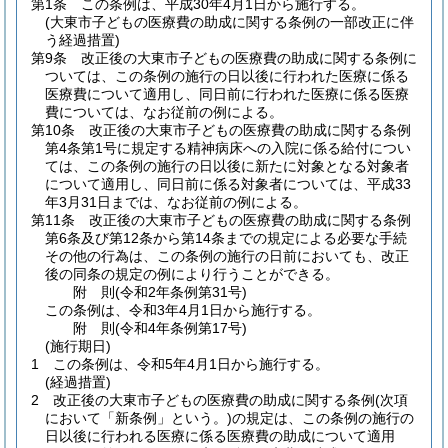
第1条
この条例は、平成30年4月1日から施行する。
(大東市子どもの医療費の助成に関する条例の一部改正に伴
う経過措置)
第9条
改正後の大東市子どもの医療費の助成に関する条例に
ついては、この条例の施行の日以後に行われた医療に係る
医療費について適用し、同日前に行われた医療に係る医療
費については、なお従前の例による。
第10条
改正後の大東市子どもの医療費の助成に関する条例
第4条第1号に規定する精神病床への入院に係る給付につい
ては、この条例の施行の日以後に新たに対象となる対象者
について適用し、同日前に係る対象者については、平成33
年3月31日までは、なお従前の例による。
第11条
改正後の大東市子どもの医療費の助成に関する条例
第6条及び第12条から第14条までの規定による必要な手続
その他の行為は、この条例の施行の日前においても、改正
後の同条の規定の例により行うことができる。
附
則
(令和2年
条例第31号)
この条例は、令和3年4月1日から施行する。
附
則
(令和4年
条例第17号)
(施行期日)
1
この条例は、令和5年4月1日から施行する。
(経過措置)
2
改正後の大東市子どもの医療費の助成に関する条例
(次項
において「新条例」という。)
の規定は、この条例の施行の
日以後に行われる医療に係る医療費の助成について適用