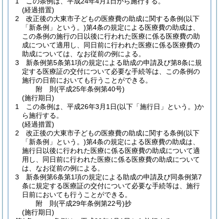
1
この条例は、平成24年4月1日から施行する。
(経過措置)
2
改正後の大東市子どもの医療費の助成に関する条例
(以下
「新条例」という。)
第4条の規定による医療費の助成は、
この条例の施行の日以後に行われた医療に係る医療費の助
成について適用し、同日前に行われた医療に係る医療費の
助成については、なお従前の例による。
3
新条例第5条第1項の規定による助成の申請及び第8条に規
定する医療証の交付について必要な手続等は、この条例の
施行の日前においても行うことができる。
附
則
(平成25年
条例第40号)
(施行期日)
1
この条例は、平成26年3月1日
(以下「施行日」という。)
か
ら施行する。
(経過措置)
2
改正後の大東市子どもの医療費の助成に関する条例
(以下
「新条例」という。)
第4条の規定による医療費の助成は、
施行日以後に行われた医療に係る医療費の助成について適
用し、同日前に行われた医療に係る医療費の助成について
は、なお従前の例による。
3
新条例第6条第1項の規定による助成の申請及び同条例第7
条に規定する医療証の交付について必要な手続等は、施行
日前においても行うことができる。
附
則
(平成29年
条例第22号)
抄
(施行期日)