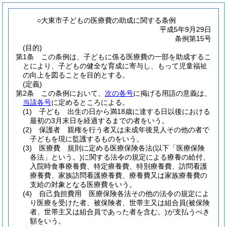
○大東市子どもの医療費の助成に関する条例
平成5年9月29日
条例第15号
(目的)
第1条
この条例は、子どもに係る医療費の一部を助成するこ
とにより、子どもの健全な育成に寄与し、もって児童福祉
の向上を図ることを目的とする。
(定義)
第2条
この条例において、
次の各号
に掲げる用語の意義は、
当該各号
に定めるところによる。
(1)
子ども 出生の日から満18歳に達する日以後における
最初の3月末日を経過するまでの者をいう。
(2)
保護者 親権を行う者又は未成年後見人その他の者で
子どもを現に監護するものをいう。
(3)
医療費 規則に定める医療保険各法
(以下「医療保険
各法」という。)
に関する法令の規定による療養の給付、
入院時食事療養費、特定療養費、特別療養費、訪問看護
療養費、家族訪問看護療養費、療養費又は家族療養費の
支給の対象となる医療費をいう。
(4)
自己負担費用 医療保険各法その他の法令の規定によ
り医療を受けた者、被保険者、世帯主又は組合員
(被保険
者、世帯主又は組合員であった者を含む。)
が支払うべき
額をいう。