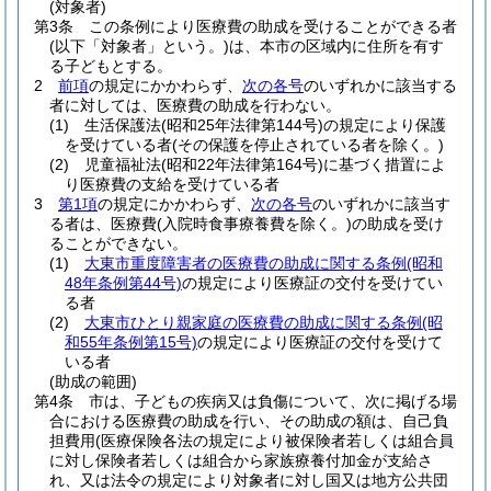
(対象者)
第3条
この条例により医療費の助成を受けることができる者
(以下「対象者」という。)
は、本市の区域内に住所を有す
る子どもとする。
2
前項
の規定にかかわらず、
次の各号
のいずれかに該当する
者に対しては、医療費の助成を行わない。
(1)
生活保護法
(昭和25年法律第144号)
の規定により保護
を受けている者
(その保護を停止されている者を除く。)
(2)
児童福祉法
(昭和22年法律第164号)
に基づく措置によ
り医療費の支給を受けている者
3
第1項
の規定にかかわらず、
次の各号
のいずれかに該当す
る者は、医療費
(入院時食事療養費を除く。)
の助成を受け
ることができない。
(1)
大東市重度障害者の医療費の助成に関する条例
(昭和
48年条例第44号)
の規定により医療証の交付を受けてい
る者
(2)
大東市ひとり親家庭の医療費の助成に関する条例
(昭
和55年条例第15号)
の規定により医療証の交付を受けて
いる者
(助成の範囲)
第4条
市は、子どもの疾病又は負傷について、次に掲げる場
合における医療費の助成を行い、その助成の額は、自己負
担費用
(医療保険各法の規定により被保険者若しくは組合員
に対し保険者若しくは組合から家族療養付加金が支給さ
れ、又は法令の規定により対象者に対し国又は地方公共団