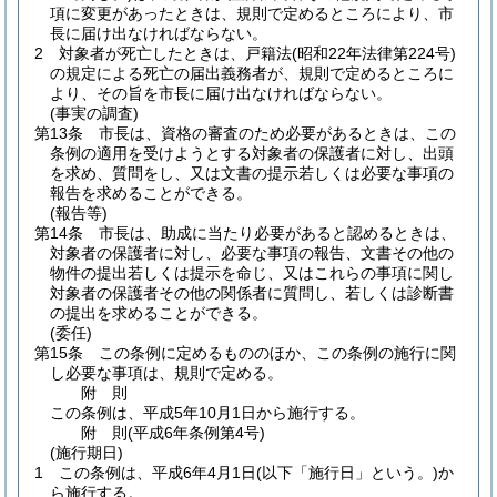
項に変更があったときは、規則で定めるところにより、市
長に届け出なければならない。
2
対象者が死亡したときは、戸籍法
(昭和22年法律第224号)
の規定による死亡の届出義務者が、規則で定めるところに
より、その旨を市長に届け出なければならない。
(事実の調査)
第13条
市長は、資格の審査のため必要があるときは、この
条例の適用を受けようとする対象者の保護者に対し、出頭
を求め、質問をし、又は文書の提示若しくは必要な事項の
報告を求めることができる。
(報告等)
第14条
市長は、助成に当たり必要があると認めるときは、
対象者の保護者に対し、必要な事項の報告、文書その他の
物件の提出若しくは提示を命じ、又はこれらの事項に関し
対象者の保護者その他の関係者に質問し、若しくは診断書
の提出を求めることができる。
(委任)
第15条
この条例に定めるもののほか、この条例の施行に関
し必要な事項は、規則で定める。
附
則
この条例は、平成5年10月1日から施行する。
附
則
(平成6年
条例第4号)
(施行期日)
1
この条例は、平成6年4月1日
(以下「施行日」という。)
か
ら施行する。