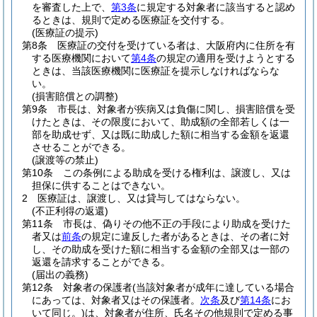
を審査した上で、
第3条
に規定する対象者に該当すると認め
るときは、規則で定める医療証を交付する。
(医療証の提示)
第8条
医療証の交付を受けている者は、大阪府内に住所を有
する医療機関において
第4条
の規定の適用を受けようとする
ときは、当該医療機関に医療証を提示しなければならな
い。
(損害賠償との調整)
第9条
市長は、対象者が疾病又は負傷に関し、損害賠償を受
けたときは、その限度において、助成額の全部若しくは一
部を助成せず、又は既に助成した額に相当する金額を返還
させることができる。
(譲渡等の禁止)
第10条
この条例による助成を受ける権利は、譲渡し、又は
担保に供することはできない。
2
医療証は、譲渡し、又は貸与してはならない。
(不正利得の返還)
第11条
市長は、偽りその他不正の手段により助成を受けた
者又は
前条
の規定に違反した者があるときは、その者に対
し、その助成を受けた額に相当する金額の全部又は一部の
返還を請求することができる。
(届出の義務)
第12条
対象者の保護者
(当該対象者が成年に達している場合
にあっては、対象者又はその保護者。
次条
及び
第14条
にお
いて同じ。)
は、対象者が住所、氏名その他規則で定める事