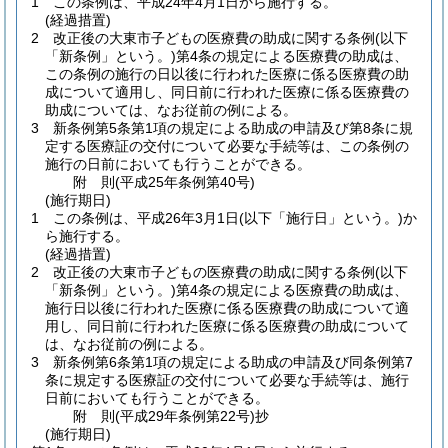
1
この条例は、平成24年4月1日から施行する。
(経過措置)
2
改正後の大東市子どもの医療費の助成に関する条例
(以下
「新条例」という。)
第4条の規定による医療費の助成は、
この条例の施行の日以後に行われた医療に係る医療費の助
成について適用し、同日前に行われた医療に係る医療費の
助成については、なお従前の例による。
3
新条例第5条第1項の規定による助成の申請及び第8条に規
定する医療証の交付について必要な手続等は、この条例の
施行の日前においても行うことができる。
附
則
(平成25年
条例第40号)
(施行期日)
1
この条例は、平成26年3月1日
(以下「施行日」という。)
か
ら施行する。
(経過措置)
2
改正後の大東市子どもの医療費の助成に関する条例
(以下
「新条例」という。)
第4条の規定による医療費の助成は、
施行日以後に行われた医療に係る医療費の助成について適
用し、同日前に行われた医療に係る医療費の助成について
は、なお従前の例による。
3
新条例第6条第1項の規定による助成の申請及び同条例第7
条に規定する医療証の交付について必要な手続等は、施行
日前においても行うことができる。
附
則
(平成29年
条例第22号)
抄
(施行期日)