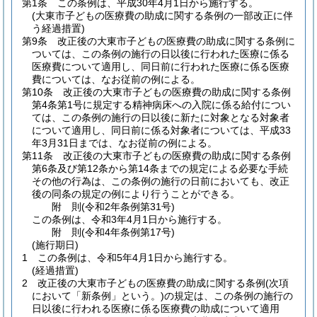
第1条
この条例は、平成30年4月1日から施行する。
(大東市子どもの医療費の助成に関する条例の一部改正に伴
う経過措置)
第9条
改正後の大東市子どもの医療費の助成に関する条例に
ついては、この条例の施行の日以後に行われた医療に係る
医療費について適用し、同日前に行われた医療に係る医療
費については、なお従前の例による。
第10条
改正後の大東市子どもの医療費の助成に関する条例
第4条第1号に規定する精神病床への入院に係る給付につい
ては、この条例の施行の日以後に新たに対象となる対象者
について適用し、同日前に係る対象者については、平成33
年3月31日までは、なお従前の例による。
第11条
改正後の大東市子どもの医療費の助成に関する条例
第6条及び第12条から第14条までの規定による必要な手続
その他の行為は、この条例の施行の日前においても、改正
後の同条の規定の例により行うことができる。
附
則
(令和2年
条例第31号)
この条例は、令和3年4月1日から施行する。
附
則
(令和4年
条例第17号)
(施行期日)
1
この条例は、令和5年4月1日から施行する。
(経過措置)
2
改正後の大東市子どもの医療費の助成に関する条例
(次項
において「新条例」という。)
の規定は、この条例の施行の
日以後に行われる医療に係る医療費の助成について適用