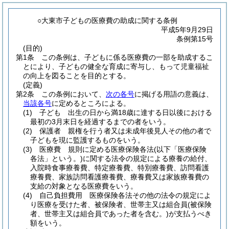
○大東市子どもの医療費の助成に関する条例
平成5年9月29日
条例第15号
(目的)
第1条
この条例は、子どもに係る医療費の一部を助成するこ
とにより、子どもの健全な育成に寄与し、もって児童福祉
の向上を図ることを目的とする。
(定義)
第2条
この条例において、
次の各号
に掲げる用語の意義は、
当該各号
に定めるところによる。
(1)
子ども 出生の日から満18歳に達する日以後における
最初の3月末日を経過するまでの者をいう。
(2)
保護者 親権を行う者又は未成年後見人その他の者で
子どもを現に監護するものをいう。
(3)
医療費 規則に定める医療保険各法
(以下「医療保険
各法」という。)
に関する法令の規定による療養の給付、
入院時食事療養費、特定療養費、特別療養費、訪問看護
療養費、家族訪問看護療養費、療養費又は家族療養費の
支給の対象となる医療費をいう。
(4)
自己負担費用 医療保険各法その他の法令の規定によ
り医療を受けた者、被保険者、世帯主又は組合員
(被保険
者、世帯主又は組合員であった者を含む。)
が支払うべき
額をいう。