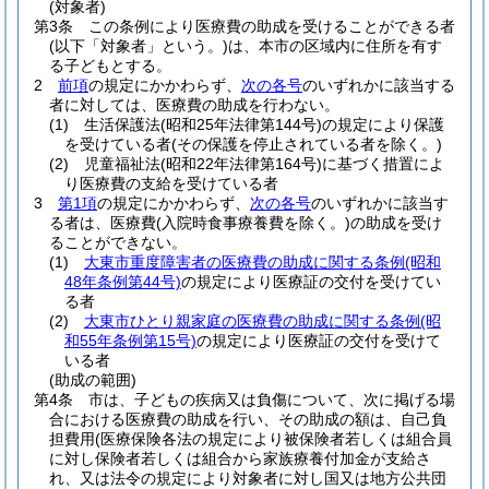
(対象者)
第3条
この条例により医療費の助成を受けることができる者
(以下「対象者」という。)
は、本市の区域内に住所を有す
る子どもとする。
2
前項
の規定にかかわらず、
次の各号
のいずれかに該当する
者に対しては、医療費の助成を行わない。
(1)
生活保護法
(昭和25年法律第144号)
の規定により保護
を受けている者
(その保護を停止されている者を除く。)
(2)
児童福祉法
(昭和22年法律第164号)
に基づく措置によ
り医療費の支給を受けている者
3
第1項
の規定にかかわらず、
次の各号
のいずれかに該当す
る者は、医療費
(入院時食事療養費を除く。)
の助成を受け
ることができない。
(1)
大東市重度障害者の医療費の助成に関する条例
(昭和
48年条例第44号)
の規定により医療証の交付を受けてい
る者
(2)
大東市ひとり親家庭の医療費の助成に関する条例
(昭
和55年条例第15号)
の規定により医療証の交付を受けて
いる者
(助成の範囲)
第4条
市は、子どもの疾病又は負傷について、次に掲げる場
合における医療費の助成を行い、その助成の額は、自己負
担費用
(医療保険各法の規定により被保険者若しくは組合員
に対し保険者若しくは組合から家族療養付加金が支給さ
れ、又は法令の規定により対象者に対し国又は地方公共団