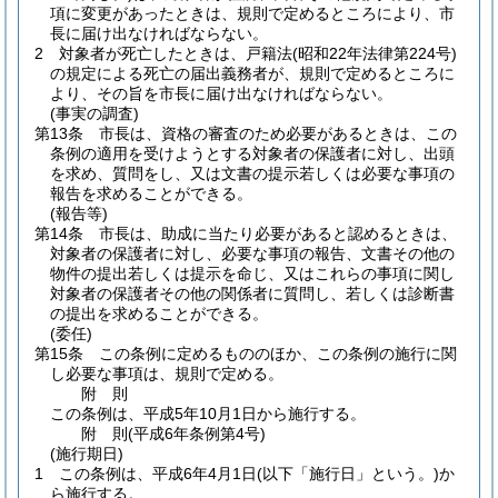
項に変更があったときは、規則で定めるところにより、市
長に届け出なければならない。
2
対象者が死亡したときは、戸籍法
(昭和22年法律第224号)
の規定による死亡の届出義務者が、規則で定めるところに
より、その旨を市長に届け出なければならない。
(事実の調査)
第13条
市長は、資格の審査のため必要があるときは、この
条例の適用を受けようとする対象者の保護者に対し、出頭
を求め、質問をし、又は文書の提示若しくは必要な事項の
報告を求めることができる。
(報告等)
第14条
市長は、助成に当たり必要があると認めるときは、
対象者の保護者に対し、必要な事項の報告、文書その他の
物件の提出若しくは提示を命じ、又はこれらの事項に関し
対象者の保護者その他の関係者に質問し、若しくは診断書
の提出を求めることができる。
(委任)
第15条
この条例に定めるもののほか、この条例の施行に関
し必要な事項は、規則で定める。
附
則
この条例は、平成5年10月1日から施行する。
附
則
(平成6年
条例第4号)
(施行期日)
1
この条例は、平成6年4月1日
(以下「施行日」という。)
か
ら施行する。