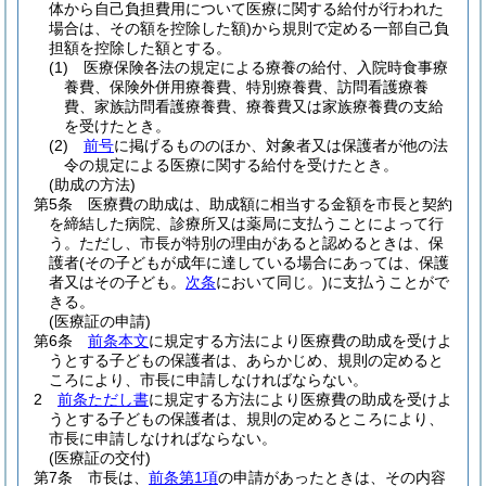
体から自己負担費用について医療に関する給付が行われた
場合は、その額を控除した額)
から規則で定める一部自己負
担額を控除した額とする。
(1)
医療保険各法の規定による療養の給付、入院時食事療
養費、保険外併用療養費、特別療養費、訪問看護療養
費、家族訪問看護療養費、療養費又は家族療養費の支給
を受けたとき。
(2)
前号
に掲げるもののほか、対象者又は保護者が他の法
令の規定による医療に関する給付を受けたとき。
(助成の方法)
第5条
医療費の助成は、助成額に相当する金額を市長と契約
を締結した病院、診療所又は薬局に支払うことによって行
う。
ただし、市長が特別の理由があると認めるときは、保
護者
(その子どもが成年に達している場合にあっては、保護
者又はその子ども。
次条
において同じ。)
に支払うことがで
きる。
(医療証の申請)
第6条
前条本文
に規定する方法により医療費の助成を受けよ
うとする子どもの保護者は、あらかじめ、規則の定めると
ころにより、市長に申請しなければならない。
2
前条ただし書
に規定する方法により医療費の助成を受けよ
うとする子どもの保護者は、規則の定めるところにより、
市長に申請しなければならない。
(医療証の交付)
第7条
市長は、
前条第1項
の申請があったときは、その内容