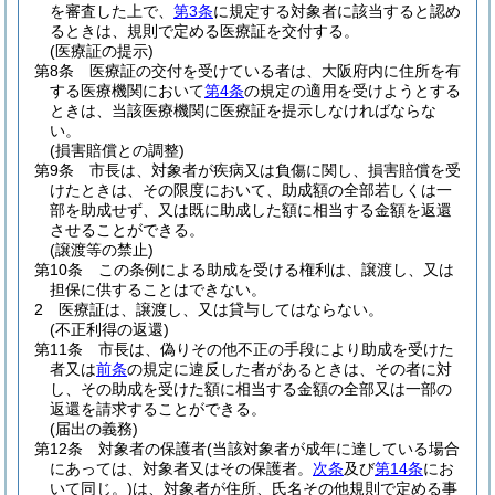
を審査した上で、
第3条
に規定する対象者に該当すると認め
るときは、規則で定める医療証を交付する。
(医療証の提示)
第8条
医療証の交付を受けている者は、大阪府内に住所を有
する医療機関において
第4条
の規定の適用を受けようとする
ときは、当該医療機関に医療証を提示しなければならな
い。
(損害賠償との調整)
第9条
市長は、対象者が疾病又は負傷に関し、損害賠償を受
けたときは、その限度において、助成額の全部若しくは一
部を助成せず、又は既に助成した額に相当する金額を返還
させることができる。
(譲渡等の禁止)
第10条
この条例による助成を受ける権利は、譲渡し、又は
担保に供することはできない。
2
医療証は、譲渡し、又は貸与してはならない。
(不正利得の返還)
第11条
市長は、偽りその他不正の手段により助成を受けた
者又は
前条
の規定に違反した者があるときは、その者に対
し、その助成を受けた額に相当する金額の全部又は一部の
返還を請求することができる。
(届出の義務)
第12条
対象者の保護者
(当該対象者が成年に達している場合
にあっては、対象者又はその保護者。
次条
及び
第14条
にお
いて同じ。)
は、対象者が住所、氏名その他規則で定める事