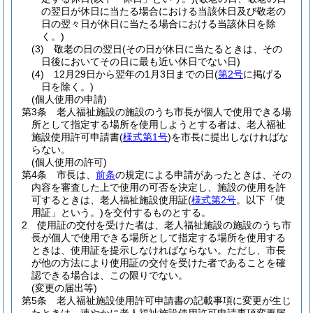
の翌日が休日に当たる場合における当該休日及び敬老の
日の翌々日が休日に当たる場合における当該休日を除
く。)
(3)
敬老の日の翌日
(その日が休日に当たるときは、その
日後においてその日に最も近い休日でない日)
(4)
12月29日から翌年の1月3日までの日
(
第2号
に掲げる
日を除く。)
(個人使用の申請)
第3条
老人福祉施設の施設のうち市長が個人で使用できる場
所として指定する場所を使用しようとする者は、老人福祉
施設使用許可申請書
(
様式第1号
)
を市長に提出しなければな
らない。
(個人使用の許可)
第4条
市長は、
前条
の規定による申請があったときは、その
内容を審査した上で使用の可否を決定し、施設の使用を許
可するときは、老人福祉施設使用証
(
様式第2号
。以下「使
用証」という。)
を交付するものとする。
2
使用証の交付を受けた者は、老人福祉施設の施設のうち市
長が個人で使用できる場所として指定する場所を使用する
ときは、使用証を提示しなければならない。
ただし、市長
が他の方法により使用証の交付を受けた者であることを確
認できる場合は、この限りでない。
(変更の届出等)
第5条
老人福祉施設使用許可申請書の記載事項に変更が生じ