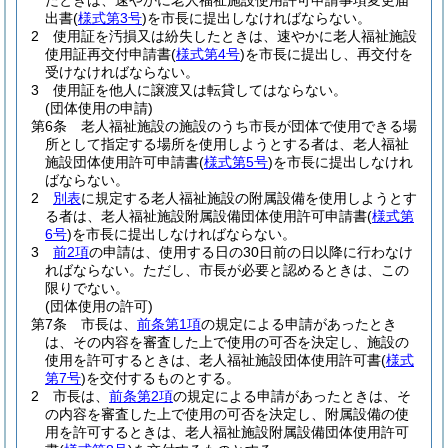
たときは、速やかに老人福祉施設使用許可申請事項変更届
出書
(
様式第3号
)
を市長に提出しなければならない。
2
使用証を汚損又は紛失したときは、速やかに老人福祉施設
使用証再交付申請書
(
様式第4号
)
を市長に提出し、再交付を
受けなければならない。
3
使用証を他人に譲渡又は転貸してはならない。
(団体使用の申請)
第6条
老人福祉施設の施設のうち市長が団体で使用できる場
所として指定する場所を使用しようとする者は、老人福祉
施設団体使用許可申請書
(
様式第5号
)
を市長に提出しなけれ
ばならない。
2
別表
に規定する老人福祉施設の附属設備を使用しようとす
る者は、老人福祉施設附属設備団体使用許可申請書
(
様式第
6号
)
を市長に提出しなければならない。
3
前2項
の申請は、使用する日の30日前の日以降に行わなけ
ればならない。
ただし、市長が必要と認めるときは、この
限りでない。
(団体使用の許可)
第7条
市長は、
前条第1項
の規定による申請があったとき
は、その内容を審査した上で使用の可否を決定し、施設の
使用を許可するときは、老人福祉施設団体使用許可書
(
様式
第7号
)
を交付するものとする。
2
市長は、
前条第2項
の規定による申請があったときは、そ
の内容を審査した上で使用の可否を決定し、附属設備の使
用を許可するときは、老人福祉施設附属設備団体使用許可