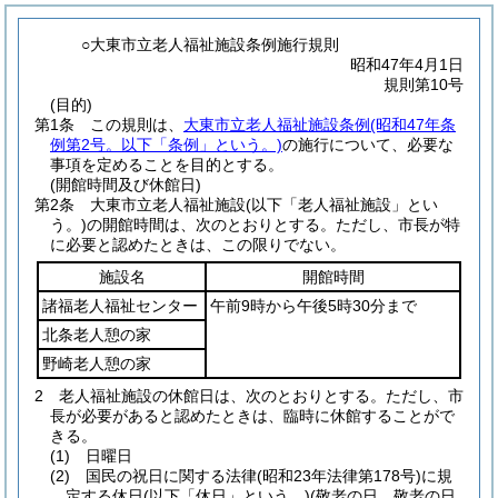
○大東市立老人福祉施設条例施行規則
昭和47年4月1日
規則第10号
(目的)
第1条
この規則は、
大東市立老人福祉施設条例
(昭和47年条
例第2号。以下「条例」という。)
の施行について、必要な
事項を定めることを目的とする。
(開館時間及び休館日)
第2条
大東市立老人福祉施設
(以下「老人福祉施設」とい
う。)
の開館時間は、次のとおりとする。
ただし、市長が特
に必要と認めたときは、この限りでない。
施設名
開館時間
諸福老人福祉センター
午前9時から午後5時30分まで
北条老人憩の家
野崎老人憩の家
2
老人福祉施設の休館日は、次のとおりとする。
ただし、市
長が必要があると認めたときは、臨時に休館することがで
きる。
(1)
日曜日
(2)
国民の祝日に関する法律
(昭和23年法律第178号)
に規
定する休日
(以下「休日」という。)
(敬老の日、敬老の日