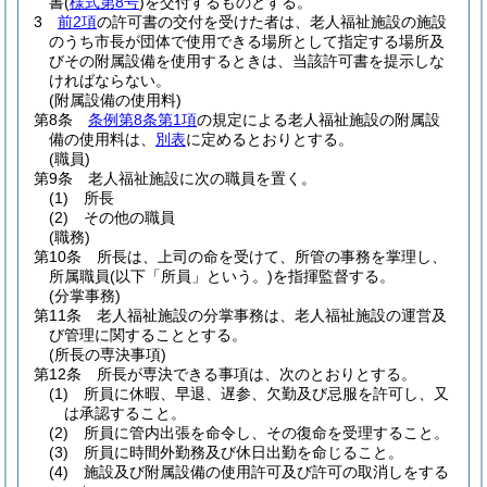
書
(
様式第8号
)
を交付するものとする。
3
前2項
の許可書の交付を受けた者は、老人福祉施設の施設
のうち市長が団体で使用できる場所として指定する場所及
びその附属設備を使用するときは、当該許可書を提示しな
ければならない。
(附属設備の使用料)
第8条
条例第8条第1項
の規定による老人福祉施設の附属設
備の使用料は、
別表
に定めるとおりとする。
(職員)
第9条
老人福祉施設に次の職員を置く。
(1)
所長
(2)
その他の職員
(職務)
第10条
所長は、上司の命を受けて、所管の事務を掌理し、
所属職員
(以下「所員」という。)
を指揮監督する。
(分掌事務)
第11条
老人福祉施設の分掌事務は、老人福祉施設の運営及
び管理に関することとする。
(所長の専決事項)
第12条
所長が専決できる事項は、次のとおりとする。
(1)
所員に休暇、早退、遅参、欠勤及び忌服を許可し、又
は承認すること。
(2)
所員に管内出張を命令し、その復命を受理すること。
(3)
所員に時間外勤務及び休日出勤を命じること。
(4)
施設及び附属設備の使用許可及び許可の取消しをする