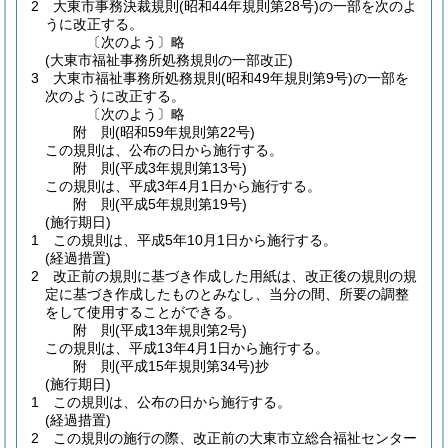
2
大東市事務決裁規則
(昭和44年規則第28号)
の一部を次のよ
うに改正する。
〔次のよう〕略
(大東市福祉事務所処務規則の一部改正)
3
大東市福祉事務所処務規則
(昭和49年規則第9号)
の一部を
次のように改正する。
〔次のよう〕略
附
則
(昭和59年
規則第22号)
この規則は、公布の日から施行する。
附
則
(平成3年
規則第13号)
この規則は、平成3年4月1日から施行する。
附
則
(平成5年
規則第19号)
(施行期日)
1
この規則は、平成5年10月1日から施行する。
(経過措置)
2
改正前の規則に基づき作成した用紙は、改正後の規則の規
定に基づき作成したものとみなし、当分の間、所要の調整
をして使用することができる。
附
則
(平成13年
規則第2号)
この規則は、平成13年4月1日から施行する。
附
則
(平成15年
規則第34号)
抄
(施行期日)
1
この規則は、公布の日から施行する。
(経過措置)
2
この規則の施行の際、改正前の大東市立総合福祉センター