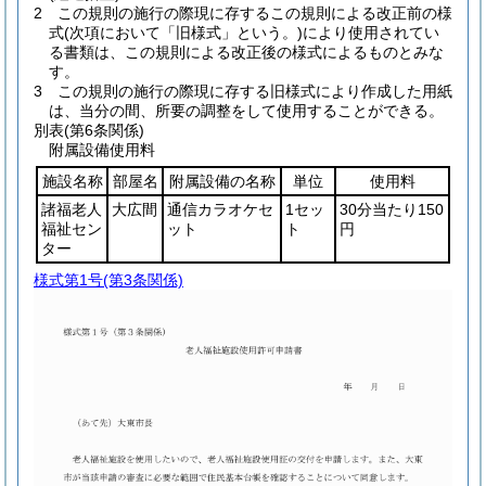
2
この規則の施行の際現に存するこの規則による改正前の様
式
(次項において「旧様式」という。)
により使用されてい
る書類は、この規則による改正後の様式によるものとみな
す。
3
この規則の施行の際現に存する旧様式により作成した用紙
は、当分の間、所要の調整をして使用することができる。
別表
(第6条関係)
附属設備使用料
施設名称
部屋名
附属設備の名称
単位
使用料
諸福老人
大広間
通信カラオケセ
1セッ
30分当たり150
福祉セン
ット
ト
円
ター
様式第1号
(第3条関係)