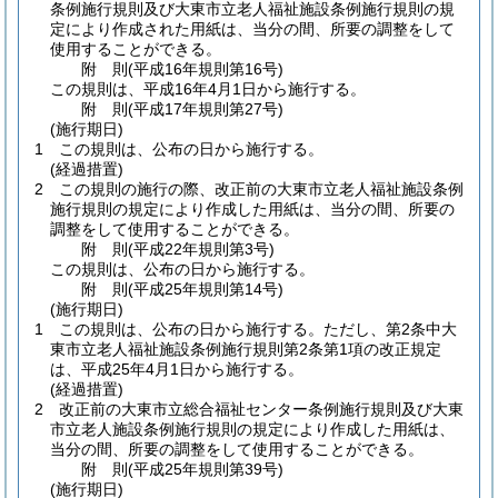
条例施行規則及び大東市立老人福祉施設条例施行規則の規
定により作成された用紙は、当分の間、所要の調整をして
使用することができる。
附
則
(平成16年
規則第16号)
この規則は、平成16年4月1日から施行する。
附
則
(平成17年
規則第27号)
(施行期日)
1
この規則は、公布の日から施行する。
(経過措置)
2
この規則の施行の際、改正前の大東市立老人福祉施設条例
施行規則の規定により作成した用紙は、当分の間、所要の
調整をして使用することができる。
附
則
(平成22年
規則第3号)
この規則は、公布の日から施行する。
附
則
(平成25年
規則第14号)
(施行期日)
1
この規則は、公布の日から施行する。
ただし、第2条中大
東市立老人福祉施設条例施行規則第2条第1項の改正規定
は、平成25年4月1日から施行する。
(経過措置)
2
改正前の大東市立総合福祉センター条例施行規則及び大東
市立老人施設条例施行規則の規定により作成した用紙は、
当分の間、所要の調整をして使用することができる。
附
則
(平成25年
規則第39号)
(施行期日)