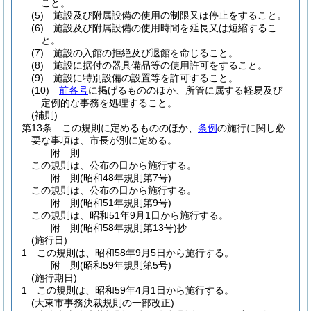
こと。
(5)
施設及び附属設備の使用の制限又は停止をすること。
(6)
施設及び附属設備の使用時間を延長又は短縮するこ
と。
(7)
施設の入館の拒絶及び退館を命じること。
(8)
施設に据付の器具備品等の使用許可をすること。
(9)
施設に特別設備の設置等を許可すること。
(10)
前各号
に掲げるもののほか、所管に属する軽易及び
定例的な事務を処理すること。
(補則)
第13条
この規則に定めるもののほか、
条例
の施行に関し必
要な事項は、市長が別に定める。
附
則
この規則は、公布の日から施行する。
附
則
(昭和48年
規則第7号)
この規則は、公布の日から施行する。
附
則
(昭和51年
規則第9号)
この規則は、昭和51年9月1日から施行する。
附
則
(昭和58年
規則第13号)
抄
(施行日)
1
この規則は、昭和58年9月5日から施行する。
附
則
(昭和59年
規則第5号)
(施行期日)
1
この規則は、昭和59年4月1日から施行する。
(大東市事務決裁規則の一部改正)