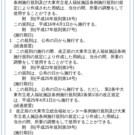
条例施行規則及び大東市立老人福祉施設条例施行規則の規
定により作成された用紙は、当分の間、所要の調整をして
使用することができる。
附
則
(平成16年
規則第16号)
この規則は、平成16年4月1日から施行する。
附
則
(平成17年
規則第27号)
(施行期日)
1
この規則は、公布の日から施行する。
(経過措置)
2
この規則の施行の際、改正前の大東市立老人福祉施設条例
施行規則の規定により作成した用紙は、当分の間、所要の
調整をして使用することができる。
附
則
(平成22年
規則第3号)
この規則は、公布の日から施行する。
附
則
(平成25年
規則第14号)
(施行期日)
1
この規則は、公布の日から施行する。
ただし、第2条中大
東市立老人福祉施設条例施行規則第2条第1項の改正規定
は、平成25年4月1日から施行する。
(経過措置)
2
改正前の大東市立総合福祉センター条例施行規則及び大東
市立老人施設条例施行規則の規定により作成した用紙は、
当分の間、所要の調整をして使用することができる。
附
則
(平成25年
規則第39号)
(施行期日)