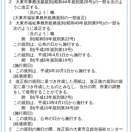
2
大東市事務決裁規則
(昭和44年規則第28号)
の一部を次のよ
うに改正する。
〔次のよう〕略
(大東市福祉事務所処務規則の一部改正)
3
大東市福祉事務所処務規則
(昭和49年規則第9号)
の一部を
次のように改正する。
〔次のよう〕略
附
則
(昭和59年
規則第22号)
この規則は、公布の日から施行する。
附
則
(平成3年
規則第13号)
この規則は、平成3年4月1日から施行する。
附
則
(平成5年
規則第19号)
(施行期日)
1
この規則は、平成5年10月1日から施行する。
(経過措置)
2
改正前の規則に基づき作成した用紙は、改正後の規則の規
定に基づき作成したものとみなし、当分の間、所要の調整
をして使用することができる。
附
則
(平成13年
規則第2号)
この規則は、平成13年4月1日から施行する。
附
則
(平成15年
規則第34号)
抄
(施行期日)
1
この規則は、公布の日から施行する。
(経過措置)
2
この規則の施行の際、改正前の大東市立総合福祉センター