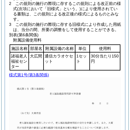
2
この規則の施行の際現に存するこの規則による改正前の様
式
(次項において「旧様式」という。)
により使用されてい
る書類は、この規則による改正後の様式によるものとみな
す。
3
この規則の施行の際現に存する旧様式により作成した用紙
は、当分の間、所要の調整をして使用することができる。
別表
(第6条関係)
附属設備使用料
施設名称
部屋名
附属設備の名称
単位
使用料
諸福老人
大広間
通信カラオケセ
1セッ
30分当たり150
福祉セン
ット
ト
円
ター
様式第1号
(第3条関係)