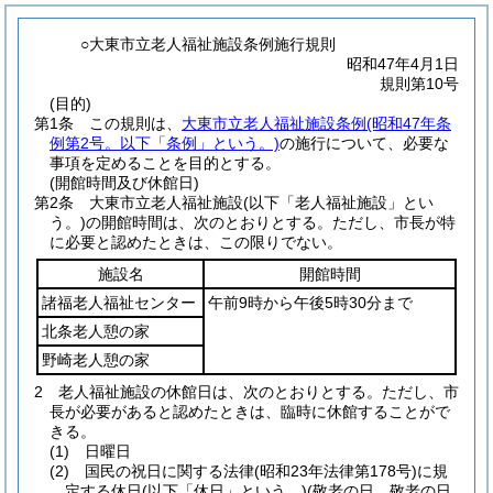
○大東市立老人福祉施設条例施行規則
昭和47年4月1日
規則第10号
(目的)
第1条
この規則は、
大東市立老人福祉施設条例
(昭和47年条
例第2号。以下「条例」という。)
の施行について、必要な
事項を定めることを目的とする。
(開館時間及び休館日)
第2条
大東市立老人福祉施設
(以下「老人福祉施設」とい
う。)
の開館時間は、次のとおりとする。
ただし、市長が特
に必要と認めたときは、この限りでない。
施設名
開館時間
諸福老人福祉センター
午前9時から午後5時30分まで
北条老人憩の家
野崎老人憩の家
2
老人福祉施設の休館日は、次のとおりとする。
ただし、市
長が必要があると認めたときは、臨時に休館することがで
きる。
(1)
日曜日
(2)
国民の祝日に関する法律
(昭和23年法律第178号)
に規
定する休日
(以下「休日」という。)
(敬老の日、敬老の日