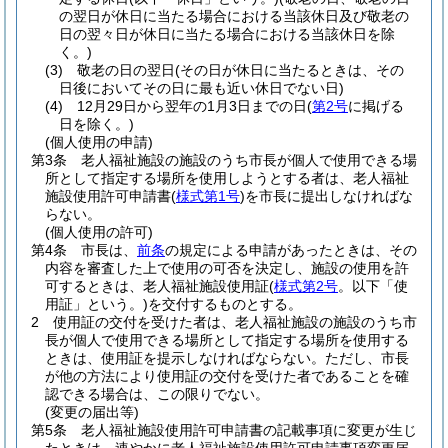
の翌日が休日に当たる場合における当該休日及び敬老の
日の翌々日が休日に当たる場合における当該休日を除
く。)
(3)
敬老の日の翌日
(その日が休日に当たるときは、その
日後においてその日に最も近い休日でない日)
(4)
12月29日から翌年の1月3日までの日
(
第2号
に掲げる
日を除く。)
(個人使用の申請)
第3条
老人福祉施設の施設のうち市長が個人で使用できる場
所として指定する場所を使用しようとする者は、老人福祉
施設使用許可申請書
(
様式第1号
)
を市長に提出しなければな
らない。
(個人使用の許可)
第4条
市長は、
前条
の規定による申請があったときは、その
内容を審査した上で使用の可否を決定し、施設の使用を許
可するときは、老人福祉施設使用証
(
様式第2号
。以下「使
用証」という。)
を交付するものとする。
2
使用証の交付を受けた者は、老人福祉施設の施設のうち市
長が個人で使用できる場所として指定する場所を使用する
ときは、使用証を提示しなければならない。
ただし、市長
が他の方法により使用証の交付を受けた者であることを確
認できる場合は、この限りでない。
(変更の届出等)
第5条
老人福祉施設使用許可申請書の記載事項に変更が生じ