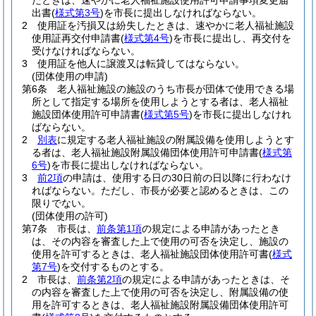
たときは、速やかに老人福祉施設使用許可申請事項変更届
出書
(
様式第3号
)
を市長に提出しなければならない。
2
使用証を汚損又は紛失したときは、速やかに老人福祉施設
使用証再交付申請書
(
様式第4号
)
を市長に提出し、再交付を
受けなければならない。
3
使用証を他人に譲渡又は転貸してはならない。
(団体使用の申請)
第6条
老人福祉施設の施設のうち市長が団体で使用できる場
所として指定する場所を使用しようとする者は、老人福祉
施設団体使用許可申請書
(
様式第5号
)
を市長に提出しなけれ
ばならない。
2
別表
に規定する老人福祉施設の附属設備を使用しようとす
る者は、老人福祉施設附属設備団体使用許可申請書
(
様式第
6号
)
を市長に提出しなければならない。
3
前2項
の申請は、使用する日の30日前の日以降に行わなけ
ればならない。
ただし、市長が必要と認めるときは、この
限りでない。
(団体使用の許可)
第7条
市長は、
前条第1項
の規定による申請があったとき
は、その内容を審査した上で使用の可否を決定し、施設の
使用を許可するときは、老人福祉施設団体使用許可書
(
様式
第7号
)
を交付するものとする。
2
市長は、
前条第2項
の規定による申請があったときは、そ
の内容を審査した上で使用の可否を決定し、附属設備の使
用を許可するときは、老人福祉施設附属設備団体使用許可