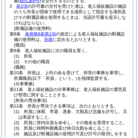
書
(
様式第8号
)
を交付するものとする。
3
前2項
の許可書の交付を受けた者は、老人福祉施設の施設
のうち市長が団体で使用できる場所として指定する場所及
びその附属設備を使用するときは、当該許可書を提示しな
ければならない。
(附属設備の使用料)
第8条
条例第8条第1項
の規定による老人福祉施設の附属設
備の使用料は、
別表
に定めるとおりとする。
(職員)
第9条
老人福祉施設に次の職員を置く。
(1)
所長
(2)
その他の職員
(職務)
第10条
所長は、上司の命を受けて、所管の事務を掌理し、
所属職員
(以下「所員」という。)
を指揮監督する。
(分掌事務)
第11条
老人福祉施設の分掌事務は、老人福祉施設の運営及
び管理に関することとする。
(所長の専決事項)
第12条
所長が専決できる事項は、次のとおりとする。
(1)
所員に休暇、早退、遅参、欠勤及び忌服を許可し、又
は承認すること。
(2)
所員に管内出張を命令し、その復命を受理すること。
(3)
所員に時間外勤務及び休日出勤を命じること。
(4)
施設及び附属設備の使用許可及び許可の取消しをする