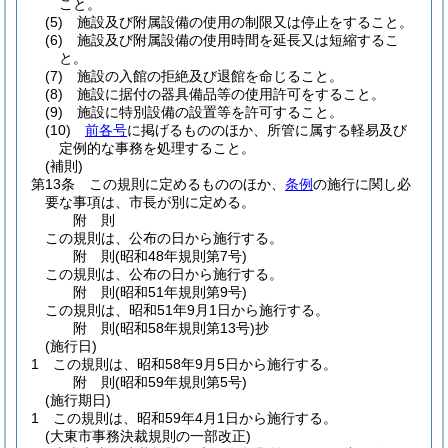
こと。
(5)
施設及び附属設備の使用の制限又は停止をすること。
(6)
施設及び附属設備の使用時間を延長又は短縮するこ
と。
(7)
施設の入館の拒絶及び退館を命じること。
(8)
施設に据付の器具備品等の使用許可をすること。
(9)
施設に特別設備の設置等を許可すること。
(10)
前各号
に掲げるもののほか、所管に属する軽易及び
定例的な事務を処理すること。
(補則)
第13条
この規則に定めるもののほか、
条例
の施行に関し必
要な事項は、市長が別に定める。
附
則
この規則は、公布の日から施行する。
附
則
(昭和48年
規則第7号)
この規則は、公布の日から施行する。
附
則
(昭和51年
規則第9号)
この規則は、昭和51年9月1日から施行する。
附
則
(昭和58年
規則第13号)
抄
(施行日)
1
この規則は、昭和58年9月5日から施行する。
附
則
(昭和59年
規則第5号)
(施行期日)
1
この規則は、昭和59年4月1日から施行する。
(大東市事務決裁規則の一部改正)