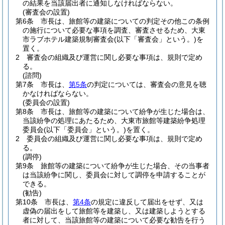
の結果を当該届出者に通知しなければならない。
(審査会の設置)
第6条
市長は、旅館等の建築についての判定その他この条例
の施行について必要な事項を調査、審査させるため、大東
市ラブホテル建築規制審査会
(以下「審査会」という。)
を
置く。
2
審査会の組織及び運営に関し必要な事項は、規則で定め
る。
(諮問)
第7条
市長は、
第5条
の判定については、審査会の意見を聴
かなければならない。
(委員会の設置)
第8条
市長は、旅館等の建築について紛争が生じた場合は、
当該紛争の処理にあたるため、大東市旅館等建築紛争処理
委員会
(以下「委員会」という。)
を置く。
2
委員会の組織及び運営に関し必要な事項は、規則で定め
る。
(調停)
第9条
旅館等の建築について紛争が生じた場合、その当事者
は当該紛争に関し、委員会に対して調停を申請することが
できる。
(勧告)
第10条
市長は、
第4条
の規定に違反して届出をせず、又は
虚偽の届出をして旅館等を建築し、又は建築しようとする
者に対して、当該旅館等の建築について必要な勧告を行う