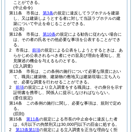
ことができる。
(中止命令)
第11条
市長は、
第3条
の規定に違反してラブホテルを建築
し、又は建築しようとする者に対して当該ラブホテルの建
築について中止を命じることができる。
(公表)
第12条
市長は、
第10条
の規定による勧告に従わない場合に
は、その者の氏名その他必要な事項を公表することができ
る。
2
市長は、
前項
の規定による公表をしようとするときは、あ
らかじめ公表されるべき者にその旨及び理由を通知し、意
見陳述の機会を与えるものとする。
(立入調査)
第13条
市長は、この条例の施行について必要な限度におい
て、職員に建築物、建築物の敷地又は建築現場に立ち入ら
せ、必要な調査を行わせることができる。
2
前項
の規定により立入調査をする職員は、その身分を示す
証明書を携帯し、関係人に提示しなければならない。
(委任規定)
第14条
この条例の施行に関し、必要な事項は、規則で定め
る。
(罰則)
第15条
第11条
の規定による市長の中止命令に違反した者
は、6月以下の拘禁刑又は30,000円以下の罰金に処する。
2
第13条第1項
の規定による立入調査を正当な理由なく拒