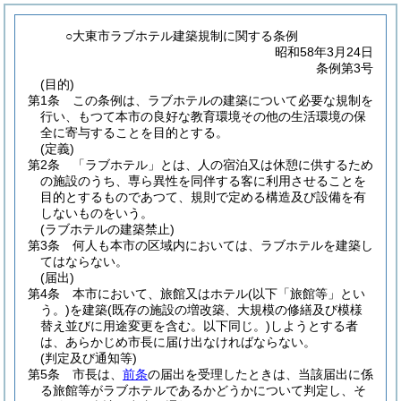
○大東市ラブホテル建築規制に関する条例
昭和58年3月24日
条例第3号
(目的)
第1条
この条例は、ラブホテルの建築について必要な規制を
行い、もつて本市の良好な教育環境その他の生活環境の保
全に寄与することを目的とする。
(定義)
第2条
「ラブホテル」とは、人の宿泊又は休憩に供するため
の施設のうち、専ら異性を同伴する客に利用させることを
目的とするものであつて、規則で定める構造及び設備を有
しないものをいう。
(ラブホテルの建築禁止)
第3条
何人も本市の区域内においては、ラブホテルを建築し
てはならない。
(届出)
第4条
本市において、旅館又はホテル
(以下「旅館等」とい
う。)
を建築
(既存の施設の増改築、大規模の修繕及び模様
替え並びに用途変更を含む。以下同じ。)
しようとする者
は、あらかじめ市長に届け出なければならない。
(判定及び通知等)
第5条
市長は、
前条
の届出を受理したときは、当該届出に係
る旅館等がラブホテルであるかどうかについて判定し、そ