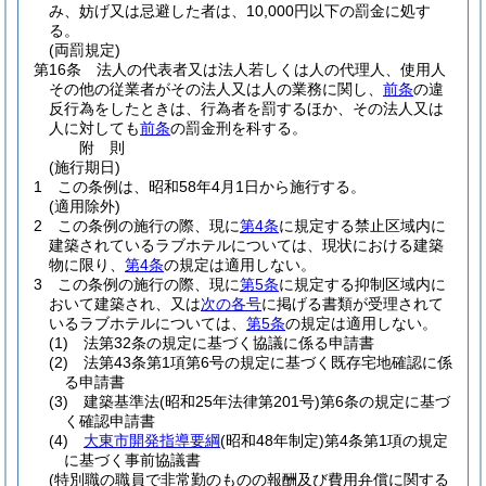
み、妨げ又は忌避した者は、10,000円以下の罰金に処す
る。
(両罰規定)
第16条
法人の代表者又は法人若しくは人の代理人、使用人
その他の従業者がその法人又は人の業務に関し、
前条
の違
反行為をしたときは、行為者を罰するほか、その法人又は
人に対しても
前条
の罰金刑を科する。
附
則
(施行期日)
1
この条例は、昭和58年4月1日から施行する。
(適用除外)
2
この条例の施行の際、現に
第4条
に規定する禁止区域内に
建築されているラブホテルについては、現状における建築
物に限り、
第4条
の規定は適用しない。
3
この条例の施行の際、現に
第5条
に規定する抑制区域内に
おいて建築され、又は
次の各号
に掲げる書類が受理されて
いるラブホテルについては、
第5条
の規定は適用しない。
(1)
法第32条の規定に基づく協議に係る申請書
(2)
法第43条第1項第6号の規定に基づく既存宅地確認に係
る申請書
(3)
建築基準法
(昭和25年法律第201号)
第6条の規定に基づ
く確認申請書
(4)
大東市開発指導要綱
(昭和48年制定)
第4条第1項の規定
に基づく事前協議書
(特別職の職員で非常勤のものの報酬及び費用弁償に関する