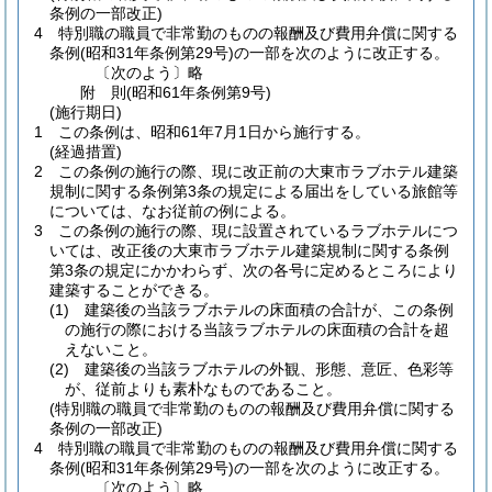
条例の一部改正)
4
特別職の職員で非常勤のものの報酬及び費用弁償に関する
条例
(昭和31年条例第29号)
の一部を次のように改正する。
〔次のよう〕略
附
則
(昭和61年
条例第9号)
(施行期日)
1
この条例は、昭和61年7月1日から施行する。
(経過措置)
2
この条例の施行の際、現に改正前の大東市ラブホテル建築
規制に関する条例第3条の規定による届出をしている旅館等
については、なお従前の例による。
3
この条例の施行の際、現に設置されているラブホテルにつ
いては、改正後の大東市ラブホテル建築規制に関する条例
第3条の規定にかかわらず、次の各号に定めるところにより
建築することができる。
(1)
建築後の当該ラブホテルの床面積の合計が、この条例
の施行の際における当該ラブホテルの床面積の合計を超
えないこと。
(2)
建築後の当該ラブホテルの外観、形態、意匠、色彩等
が、従前よりも素朴なものであること。
(特別職の職員で非常勤のものの報酬及び費用弁償に関する
条例の一部改正)
4
特別職の職員で非常勤のものの報酬及び費用弁償に関する
条例
(昭和31年条例第29号)
の一部を次のように改正する。
〔次のよう〕略