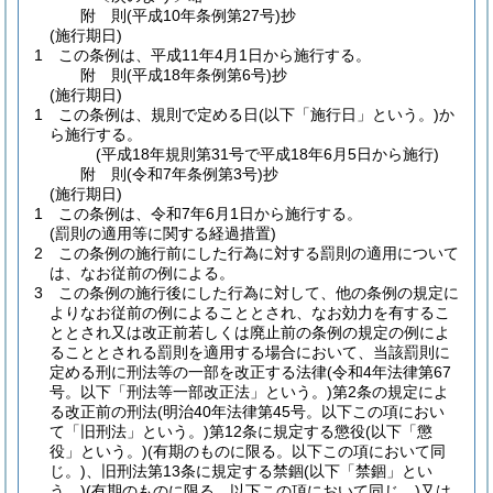
附
則
(平成10年
条例第27号)
抄
(施行期日)
1
この条例は、平成11年4月1日から施行する。
附
則
(平成18年
条例第6号)
抄
(施行期日)
1
この条例は、規則で定める日
(以下「施行日」という。)
か
ら施行する。
(平成18年規則第31号で平成18年6月5日から施行)
附
則
(令和7年
条例第3号)
抄
(施行期日)
1
この条例は、令和7年6月1日から施行する。
(罰則の適用等に関する経過措置)
2
この条例の施行前にした行為に対する罰則の適用について
は、なお従前の例による。
3
この条例の施行後にした行為に対して、他の条例の規定に
よりなお従前の例によることとされ、なお効力を有するこ
ととされ又は改正前若しくは廃止前の条例の規定の例によ
ることとされる罰則を適用する場合において、当該罰則に
定める刑に刑法等の一部を改正する法律
(令和4年法律第67
号。以下「刑法等一部改正法」という。)
第2条の規定によ
る改正前の刑法
(明治40年法律第45号。以下この項におい
て「旧刑法」という。)
第12条に規定する懲役
(以下「懲
役」という。)
(有期のものに限る。以下この項において同
じ。)
、旧刑法第13条に規定する禁錮
(以下「禁錮」とい
う。)
(有期のものに限る。以下この項において同じ。)
又は