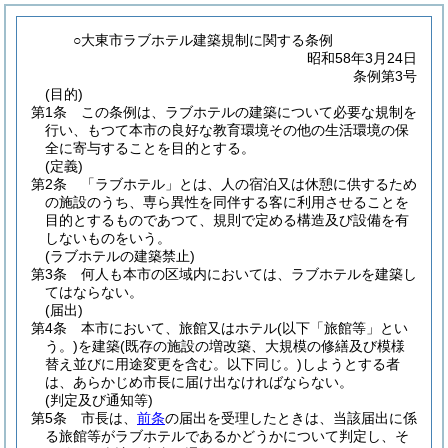
○大東市ラブホテル建築規制に関する条例
昭和58年3月24日
条例第3号
(目的)
第1条
この条例は、ラブホテルの建築について必要な規制を
行い、もつて本市の良好な教育環境その他の生活環境の保
全に寄与することを目的とする。
(定義)
第2条
「ラブホテル」とは、人の宿泊又は休憩に供するため
の施設のうち、専ら異性を同伴する客に利用させることを
目的とするものであつて、規則で定める構造及び設備を有
しないものをいう。
(ラブホテルの建築禁止)
第3条
何人も本市の区域内においては、ラブホテルを建築し
てはならない。
(届出)
第4条
本市において、旅館又はホテル
(以下「旅館等」とい
う。)
を建築
(既存の施設の増改築、大規模の修繕及び模様
替え並びに用途変更を含む。以下同じ。)
しようとする者
は、あらかじめ市長に届け出なければならない。
(判定及び通知等)
第5条
市長は、
前条
の届出を受理したときは、当該届出に係
る旅館等がラブホテルであるかどうかについて判定し、そ