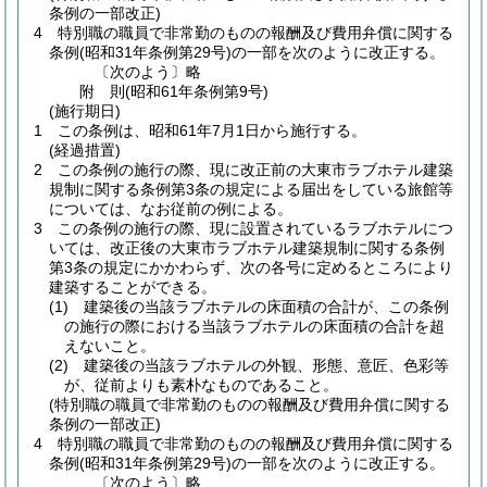
条例の一部改正)
4
特別職の職員で非常勤のものの報酬及び費用弁償に関する
条例
(昭和31年条例第29号)
の一部を次のように改正する。
〔次のよう〕略
附
則
(昭和61年
条例第9号)
(施行期日)
1
この条例は、昭和61年7月1日から施行する。
(経過措置)
2
この条例の施行の際、現に改正前の大東市ラブホテル建築
規制に関する条例第3条の規定による届出をしている旅館等
については、なお従前の例による。
3
この条例の施行の際、現に設置されているラブホテルにつ
いては、改正後の大東市ラブホテル建築規制に関する条例
第3条の規定にかかわらず、次の各号に定めるところにより
建築することができる。
(1)
建築後の当該ラブホテルの床面積の合計が、この条例
の施行の際における当該ラブホテルの床面積の合計を超
えないこと。
(2)
建築後の当該ラブホテルの外観、形態、意匠、色彩等
が、従前よりも素朴なものであること。
(特別職の職員で非常勤のものの報酬及び費用弁償に関する
条例の一部改正)
4
特別職の職員で非常勤のものの報酬及び費用弁償に関する
条例
(昭和31年条例第29号)
の一部を次のように改正する。
〔次のよう〕略