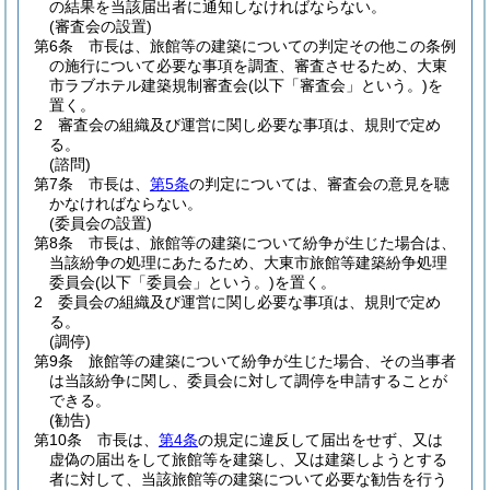
の結果を当該届出者に通知しなければならない。
(審査会の設置)
第6条
市長は、旅館等の建築についての判定その他この条例
の施行について必要な事項を調査、審査させるため、大東
市ラブホテル建築規制審査会
(以下「審査会」という。)
を
置く。
2
審査会の組織及び運営に関し必要な事項は、規則で定め
る。
(諮問)
第7条
市長は、
第5条
の判定については、審査会の意見を聴
かなければならない。
(委員会の設置)
第8条
市長は、旅館等の建築について紛争が生じた場合は、
当該紛争の処理にあたるため、大東市旅館等建築紛争処理
委員会
(以下「委員会」という。)
を置く。
2
委員会の組織及び運営に関し必要な事項は、規則で定め
る。
(調停)
第9条
旅館等の建築について紛争が生じた場合、その当事者
は当該紛争に関し、委員会に対して調停を申請することが
できる。
(勧告)
第10条
市長は、
第4条
の規定に違反して届出をせず、又は
虚偽の届出をして旅館等を建築し、又は建築しようとする
者に対して、当該旅館等の建築について必要な勧告を行う