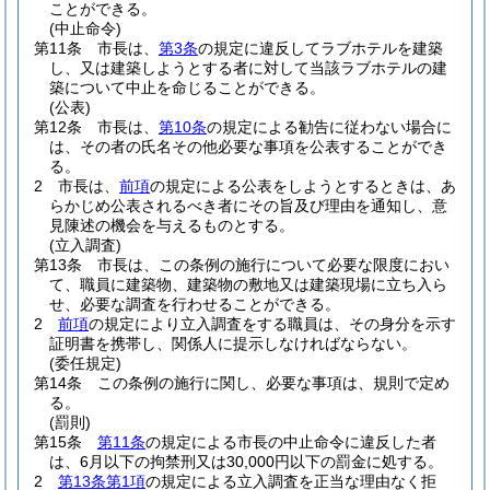
ことができる。
(中止命令)
第11条
市長は、
第3条
の規定に違反してラブホテルを建築
し、又は建築しようとする者に対して当該ラブホテルの建
築について中止を命じることができる。
(公表)
第12条
市長は、
第10条
の規定による勧告に従わない場合に
は、その者の氏名その他必要な事項を公表することができ
る。
2
市長は、
前項
の規定による公表をしようとするときは、あ
らかじめ公表されるべき者にその旨及び理由を通知し、意
見陳述の機会を与えるものとする。
(立入調査)
第13条
市長は、この条例の施行について必要な限度におい
て、職員に建築物、建築物の敷地又は建築現場に立ち入ら
せ、必要な調査を行わせることができる。
2
前項
の規定により立入調査をする職員は、その身分を示す
証明書を携帯し、関係人に提示しなければならない。
(委任規定)
第14条
この条例の施行に関し、必要な事項は、規則で定め
る。
(罰則)
第15条
第11条
の規定による市長の中止命令に違反した者
は、6月以下の拘禁刑又は30,000円以下の罰金に処する。
2
第13条第1項
の規定による立入調査を正当な理由なく拒