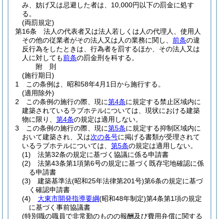
み、妨げ又は忌避した者は、10,000円以下の罰金に処す
る。
(両罰規定)
第16条
法人の代表者又は法人若しくは人の代理人、使用人
その他の従業者がその法人又は人の業務に関し、
前条
の違
反行為をしたときは、行為者を罰するほか、その法人又は
人に対しても
前条
の罰金刑を科する。
附
則
(施行期日)
1
この条例は、昭和58年4月1日から施行する。
(適用除外)
2
この条例の施行の際、現に
第4条
に規定する禁止区域内に
建築されているラブホテルについては、現状における建築
物に限り、
第4条
の規定は適用しない。
3
この条例の施行の際、現に
第5条
に規定する抑制区域内に
おいて建築され、又は
次の各号
に掲げる書類が受理されて
いるラブホテルについては、
第5条
の規定は適用しない。
(1)
法第32条の規定に基づく協議に係る申請書
(2)
法第43条第1項第6号の規定に基づく既存宅地確認に係
る申請書
(3)
建築基準法
(昭和25年法律第201号)
第6条の規定に基づ
く確認申請書
(4)
大東市開発指導要綱
(昭和48年制定)
第4条第1項の規定
に基づく事前協議書
(特別職の職員で非常勤のものの報酬及び費用弁償に関する