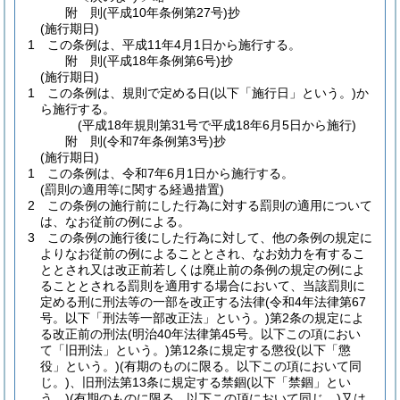
附
則
(平成10年
条例第27号)
抄
(施行期日)
1
この条例は、平成11年4月1日から施行する。
附
則
(平成18年
条例第6号)
抄
(施行期日)
1
この条例は、規則で定める日
(以下「施行日」という。)
か
ら施行する。
(平成18年規則第31号で平成18年6月5日から施行)
附
則
(令和7年
条例第3号)
抄
(施行期日)
1
この条例は、令和7年6月1日から施行する。
(罰則の適用等に関する経過措置)
2
この条例の施行前にした行為に対する罰則の適用について
は、なお従前の例による。
3
この条例の施行後にした行為に対して、他の条例の規定に
よりなお従前の例によることとされ、なお効力を有するこ
ととされ又は改正前若しくは廃止前の条例の規定の例によ
ることとされる罰則を適用する場合において、当該罰則に
定める刑に刑法等の一部を改正する法律
(令和4年法律第67
号。以下「刑法等一部改正法」という。)
第2条の規定によ
る改正前の刑法
(明治40年法律第45号。以下この項におい
て「旧刑法」という。)
第12条に規定する懲役
(以下「懲
役」という。)
(有期のものに限る。以下この項において同
じ。)
、旧刑法第13条に規定する禁錮
(以下「禁錮」とい
う。)
(有期のものに限る。以下この項において同じ。)
又は