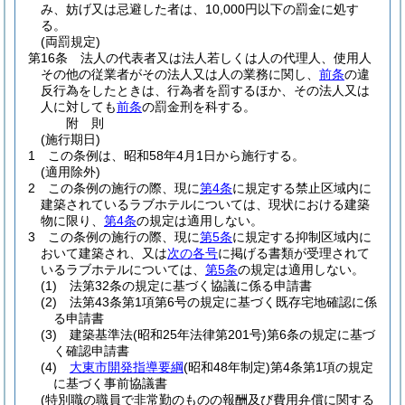
み、妨げ又は忌避した者は、10,000円以下の罰金に処す
る。
(両罰規定)
第16条
法人の代表者又は法人若しくは人の代理人、使用人
その他の従業者がその法人又は人の業務に関し、
前条
の違
反行為をしたときは、行為者を罰するほか、その法人又は
人に対しても
前条
の罰金刑を科する。
附
則
(施行期日)
1
この条例は、昭和58年4月1日から施行する。
(適用除外)
2
この条例の施行の際、現に
第4条
に規定する禁止区域内に
建築されているラブホテルについては、現状における建築
物に限り、
第4条
の規定は適用しない。
3
この条例の施行の際、現に
第5条
に規定する抑制区域内に
おいて建築され、又は
次の各号
に掲げる書類が受理されて
いるラブホテルについては、
第5条
の規定は適用しない。
(1)
法第32条の規定に基づく協議に係る申請書
(2)
法第43条第1項第6号の規定に基づく既存宅地確認に係
る申請書
(3)
建築基準法
(昭和25年法律第201号)
第6条の規定に基づ
く確認申請書
(4)
大東市開発指導要綱
(昭和48年制定)
第4条第1項の規定
に基づく事前協議書
(特別職の職員で非常勤のものの報酬及び費用弁償に関する