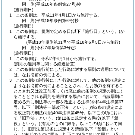
附
則
(平成10年
条例第27号)
抄
(施行期日)
1
この条例は、平成11年4月1日から施行する。
附
則
(平成18年
条例第6号)
抄
(施行期日)
1
この条例は、規則で定める日
(以下「施行日」という。)
か
ら施行する。
(平成18年規則第31号で平成18年6月5日から施行)
附
則
(令和7年
条例第3号)
抄
(施行期日)
1
この条例は、令和7年6月1日から施行する。
(罰則の適用等に関する経過措置)
2
この条例の施行前にした行為に対する罰則の適用について
は、なお従前の例による。
3
この条例の施行後にした行為に対して、他の条例の規定に
よりなお従前の例によることとされ、なお効力を有するこ
ととされ又は改正前若しくは廃止前の条例の規定の例によ
ることとされる罰則を適用する場合において、当該罰則に
定める刑に刑法等の一部を改正する法律
(令和4年法律第67
号。以下「刑法等一部改正法」という。)
第2条の規定によ
る改正前の刑法
(明治40年法律第45号。以下この項におい
て「旧刑法」という。)
第12条に規定する懲役
(以下「懲
役」という。)
(有期のものに限る。以下この項において同
じ。)
、旧刑法第13条に規定する禁錮
(以下「禁錮」とい
う。)
(有期のものに限る。以下この項において同じ。)
又は