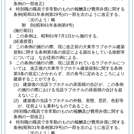
条例の一部改正)
4
特別職の職員で非常勤のものの報酬及び費用弁償に関する
条例
(昭和31年条例第29号)
の一部を次のように改正する。
〔次のよう〕略
附
則
(昭和61年
条例第9号)
(施行期日)
1
この条例は、昭和61年7月1日から施行する。
(経過措置)
2
この条例の施行の際、現に改正前の大東市ラブホテル建築
規制に関する条例第3条の規定による届出をしている旅館等
については、なお従前の例による。
3
この条例の施行の際、現に設置されているラブホテルにつ
いては、改正後の大東市ラブホテル建築規制に関する条例
第3条の規定にかかわらず、次の各号に定めるところにより
建築することができる。
(1)
建築後の当該ラブホテルの床面積の合計が、この条例
の施行の際における当該ラブホテルの床面積の合計を超
えないこと。
(2)
建築後の当該ラブホテルの外観、形態、意匠、色彩等
が、従前よりも素朴なものであること。
(特別職の職員で非常勤のものの報酬及び費用弁償に関する
条例の一部改正)
4
特別職の職員で非常勤のものの報酬及び費用弁償に関する
条例
(昭和31年条例第29号)
の一部を次のように改正する。
〔次のよう〕略