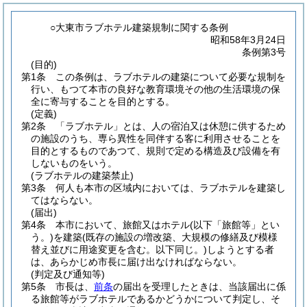
○大東市ラブホテル建築規制に関する条例
昭和58年3月24日
条例第3号
(目的)
第1条
この条例は、ラブホテルの建築について必要な規制を
行い、もつて本市の良好な教育環境その他の生活環境の保
全に寄与することを目的とする。
(定義)
第2条
「ラブホテル」とは、人の宿泊又は休憩に供するため
の施設のうち、専ら異性を同伴する客に利用させることを
目的とするものであつて、規則で定める構造及び設備を有
しないものをいう。
(ラブホテルの建築禁止)
第3条
何人も本市の区域内においては、ラブホテルを建築し
てはならない。
(届出)
第4条
本市において、旅館又はホテル
(以下「旅館等」とい
う。)
を建築
(既存の施設の増改築、大規模の修繕及び模様
替え並びに用途変更を含む。以下同じ。)
しようとする者
は、あらかじめ市長に届け出なければならない。
(判定及び通知等)
第5条
市長は、
前条
の届出を受理したときは、当該届出に係
る旅館等がラブホテルであるかどうかについて判定し、そ