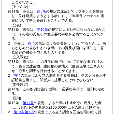
ことができる。
(中止命令)
第11条
市長は、
第3条
の規定に違反してラブホテルを建築
し、又は建築しようとする者に対して当該ラブホテルの建
築について中止を命じることができる。
(公表)
第12条
市長は、
第10条
の規定による勧告に従わない場合に
は、その者の氏名その他必要な事項を公表することができ
る。
2
市長は、
前項
の規定による公表をしようとするときは、あ
らかじめ公表されるべき者にその旨及び理由を通知し、意
見陳述の機会を与えるものとする。
(立入調査)
第13条
市長は、この条例の施行について必要な限度におい
て、職員に建築物、建築物の敷地又は建築現場に立ち入ら
せ、必要な調査を行わせることができる。
2
前項
の規定により立入調査をする職員は、その身分を示す
証明書を携帯し、関係人に提示しなければならない。
(委任規定)
第14条
この条例の施行に関し、必要な事項は、規則で定め
る。
(罰則)
第15条
第11条
の規定による市長の中止命令に違反した者
は、6月以下の拘禁刑又は30,000円以下の罰金に処する。
2
第13条第1項
の規定による立入調査を正当な理由なく拒