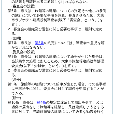
の結果を当該届出者に通知しなければならない。
(審査会の設置)
第6条
市長は、旅館等の建築についての判定その他この条例
の施行について必要な事項を調査、審査させるため、大東
市ラブホテル建築規制審査会
(以下「審査会」という。)
を
置く。
2
審査会の組織及び運営に関し必要な事項は、規則で定め
る。
(諮問)
第7条
市長は、
第5条
の判定については、審査会の意見を聴
かなければならない。
(委員会の設置)
第8条
市長は、旅館等の建築について紛争が生じた場合は、
当該紛争の処理にあたるため、大東市旅館等建築紛争処理
委員会
(以下「委員会」という。)
を置く。
2
委員会の組織及び運営に関し必要な事項は、規則で定め
る。
(調停)
第9条
旅館等の建築について紛争が生じた場合、その当事者
は当該紛争に関し、委員会に対して調停を申請することが
できる。
(勧告)
第10条
市長は、
第4条
の規定に違反して届出をせず、又は
虚偽の届出をして旅館等を建築し、又は建築しようとする
者に対して、当該旅館等の建築について必要な勧告を行う