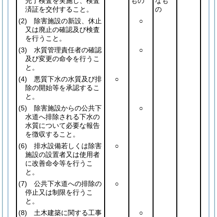
完了検査を実施し、検査
もの
なも
済証を交付すること。
の
(2)
除害施設の新設、休止
○
又は廃止の確認及び検査
を行うこと。
(3)
水質管理責任者の確認
○
及び変更の命令を行うこ
と。
(4)
悪質下水の水質及び排
○
除の開始等を承認するこ
と。
(5)
除害施設からの公共下
○
水道へ排除される下水の
水質について必要な報告
を徴収すること。
(6)
排水設備若しくは除害
○
施設の設置者又は使用者
に改善命令等を行うこ
と。
(7)
公共下水道への排除の
○
停止又は制限を行うこ
と。
(8)
土木建築に関する工事
○