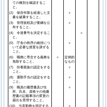
ての種別を確認するこ
と。
(2)
保存年限を経過した文
○
書を破棄すること。
(3)
管理規程及び要綱を公
○
布すること。
(4)
令達番号を決定するこ
○
と。
(5)
庁舎の秩序の維持につ
○
いて必要な措置を講ずる
こと。
(6)
職務に専念する義務を
○
定例的
免除すること。
なもの
(7)
扶養親族の認定をする
○
こと。
(8)
通勤手当の認定をする
○
こと。
(9)
職員の履歴書及び住
○
所、氏名、資格その他履
歴書の記載事項の変更の
届出を受理すること。
(10)
当直勤務を指定する
○