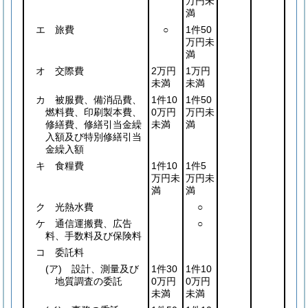
万円未
満
エ 旅費
○
1件50
万円未
満
オ 交際費
2万円
1万円
未満
未満
カ 被服費、備消品費、
1件10
1件50
燃料費、印刷製本費、
0万円
万円未
修繕費、修繕引当金繰
未満
満
入額及び特別修繕引当
金繰入額
キ 食糧費
1件10
1件5
万円未
万円未
満
満
ク 光熱水費
○
ケ 通信運搬費、広告
○
料、手数料及び保険料
コ 委託料
(ア)
設計、測量及び
1件30
1件10
地質調査の委託
0万円
0万円
未満
未満