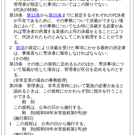
管理者が指定した事項についてはこの限りでない。
(代決の特例)
第18条
第12条
から
第15条
までに規定するそれぞれの代決者
が不在であるために、その事務について決裁ができない場
合において、その事務についてなお特に決裁する必要があ
れば専決者の所属する直接の上司の決裁をえることによつ
て、代決されたものとみなしてこれを処理することができ
る。
2
前項
の規定により決裁を受けた事項にかかる最終の決定者
は、事後直ちに専決者に報告しなければならない。
(その他)
第19条
その他この規程に定めるもののほか、専決事項につ
いて疑義が生じた場合は、管理者が区分を定めるものとす
る。
(非常災害の場合の事務処理)
第20条
管理者は、非常災害時において緊急の必要があると
認めるときは、この規程にかかわらず別に指示を行うこと
ができる。
附
則
この規程は、公布の日から施行する。
附
則
(昭和58年
水管規程第5号)
抄
(施行期日)
1
この規程は、公布の日から施行する。
附
則
(昭和59年
水管規程第1号)
抄
(施行期日)