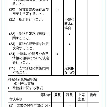
ること。
(20)
保管文書の保存及び
○
廃棄を決定すること。
(21)
断水を行うこと。
小規模
断水の
場合
(22)
業務月報及び日報に
○
関すること。
(23)
事務処理要領を制定
○
改廃すること。
(24)
情報の公開及び自己
○
情報の開示について決定
を行うこと。
(25)
広報活動の実施に関
定例的
すること。
なもの
別表第2
(第6条関係)
個別専決事項
1 総務課に関する事項
専決者
局長
課長
上席
備考
専決事項
主査
(1)
文書の保存年限につい
○