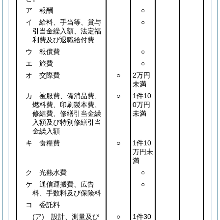
ア 報酬
○
イ 給料、手当等、賞与
○
引当金繰入額、法定福
利費及び退職給付費
ウ 報償費
○
エ 旅費
○
オ 交際費
○
2万円
未満
カ 被服費、備消品費、
○
1件10
燃料費、印刷製本費、
0万円
修繕費、修繕引当金繰
未満
入額及び特別修繕引当
金繰入額
キ 食糧費
○
1件10
万円未
満
ク 光熱水費
○
ケ 通信運搬費、広告
○
料、手数料及び保険料
コ 委託料
(ア)
設計、測量及び
○
1件30