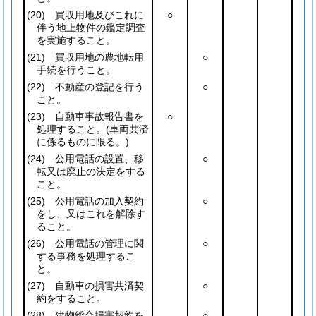
(20)
買収用地及びこれに
○
伴う地上物件の鑑定調査
を実施すること。
(21)
買収用地の農地転用
○
手続を行うこと。
(22)
不動産の登記を行う
○
こと。
(23)
自動車事故報告書を
○
処理すること。
(車両共済
に係るものに限る。)
(24)
公用電話の設置、移
○
転又は廃止の決定をする
こと。
(25)
公用電話の加入契約
○
をし、又はこれを解除す
ること。
(26)
公用電話の管理に関
○
する事務を処理するこ
と。
(27)
自動車の損害共済契
○
約をすること。
(28)
建物総合損害契約を
○