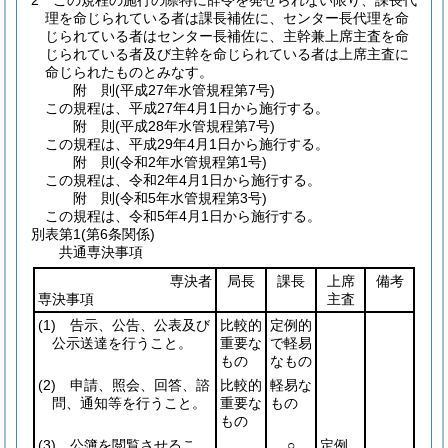
2
この規程の施行の際特に辞令を発せられない限り、課長代
理を命じられている者は課長補佐に、センター長代理を命
じられている者はセンター長補佐に、主幹兼上席主査を命
じられている者及び主幹を命じられている者は上席主査に
命じられたものとみなす。
附
則
(平成27年
水管規程第7号)
この規程は、平成27年4月1日から施行する。
附
則
(平成28年
水管規程第7号)
この規程は、平成29年4月1日から施行する。
附
則
(令和2年
水管規程第1号)
この規程は、令和2年4月1日から施行する。
附
則
(令和5年
水管規程第3号)
この規程は、令和5年4月1日から施行する。
別表第1
(第6条関係)
共通専決事項
専決者
局長
課長
上席
備考
専決事項
主査
(1)
告示、公告、公表及び
比較的
定例的
公示送達を行うこと。
重要な
で軽易
もの
なもの
(2)
申請、照会、回答、諮
比較的
軽易な
問、通知等を行うこと。
重要な
もの
もの
(3)
公簿を閲覧させるこ
○
定例