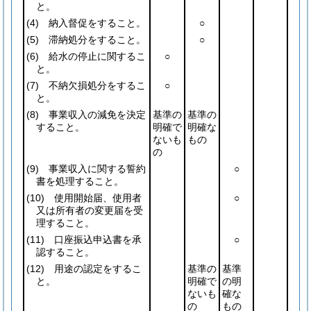
と。
(4)
納入督促をすること。
○
(5)
滞納処分をすること。
○
(6)
給水の停止に関するこ
○
と。
(7)
不納欠損処分をするこ
○
と。
(8)
事業収入の減免を決定
基準の
基準の
すること。
明確で
明確な
ないも
もの
の
(9)
事業収入に関する誓約
○
書を処理すること。
(10)
使用開始届、使用者
○
又は所有者の変更届を受
理すること。
(11)
口座振込申込書を承
○
認すること。
(12)
用途の認定をするこ
基準の
基準
と。
明確で
の明
ないも
確な
の
もの