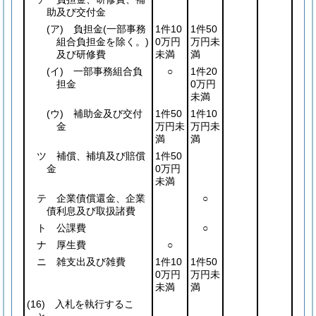
助及び交付金
(ア)
負担金
(一部事務
1件10
1件50
組合負担金を除く。)
0万円
万円未
及び研修費
未満
満
(イ)
一部事務組合負
○
1件20
担金
0万円
未満
(ウ)
補助金及び交付
1件50
1件10
金
万円未
万円未
満
満
ツ 補償、補填及び賠償
1件50
金
0万円
未満
テ 企業債償還金、企業
○
債利息及び取扱諸費
ト 公課費
○
ナ 厚生費
○
ニ 雑支出及び雑費
1件10
1件50
0万円
万円未
未満
満
(16)
入札を執行するこ