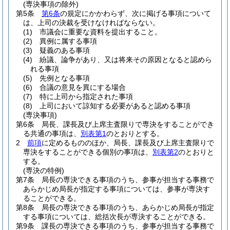
(専決事項の除外)
第5条
第6条
の規定にかかわらず、次に掲げる事項について
は、上司の決裁を受けなければならない。
(1)
市議会に重要な資料を提出すること。
(2)
異例に属する事項
(3)
疑義のある事項
(4)
紛議、論争があり、又は将来その原因となると認めら
れる事項
(5)
先例となる事項
(6)
合議の意見を異にする場合
(7)
特に上司から指定された事項
(8)
上司において諒知する必要があると認める事項
(専決事項)
第6条
局長、課長及び上席主査限りで専決をすることができ
る共通の事項は、
別表第1
のとおりとする。
2
前項
に定めるもののほか、局長、課長及び上席主査限りで
専決をすることができる個別の事項は、
別表第2
のとおりと
する。
(専決の特例)
第7条
局長の専決できる事項のうち、参事が担当する事務で
あらかじめ局長が指定する事項については、参事が専決す
ることができる。
第8条
局長の専決できる事項のうち、あらかじめ局長が指定
する事項については、総括次長が専決することができる。
第9条
課長の専決できる事項のうち、参事が担当する事務で