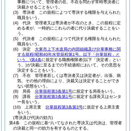
事務について、管理者の在、不在を問わず常時専決者に
決裁させることをいう。
(3)
専決者 この規程によつて専決する権限を与えられた
職員をいう。
(4)
代決 管理者又は専決者が不在のとき、この規程に定
める者が、一時的にこれらの者に代り決裁することをい
う。
(5)
代決者 この規程によつて代決する権限を与えられた
職員をいう。
(6)
決定
大東市上下水道局の内部組織及び分掌事務に関
する規程
(昭和40年水管規程第1号。以下「分掌規程」と
いう。)
第4条
に規定する職務権限者
(以下「決定者」とい
う。)
が決裁に至るまでの手続過程において、その意思を
決定することをいう。
(7)
不在 管理者若しくは専決者又は決定者が、出張、病
気、その他の理由により、決裁又は決定することができ
ない状態をいう。
(8)
局長
分掌規程第3条第1号
に規定する局長をいう。
(9)
課長
分掌規程第3条第1号
に規定する課長又はセンタ
ー長をいう。
(10)
上席主査
分掌規程第3条第3号
に規定する上席主査
をいう。
(専決及び代決の効力)
第4条
この規程に基づいてなされた専決又は代決は、管理者
の決裁と同一の効力を有するものとする。