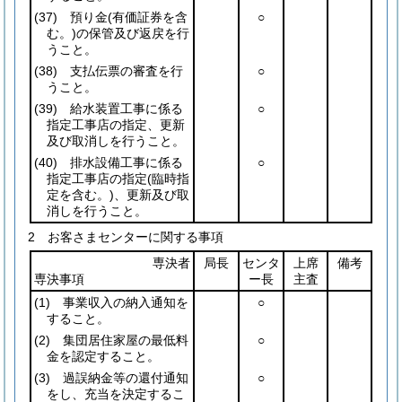
(37)
預り金
(有価証券を含
○
む。)
の保管及び返戻を行
うこと。
(38)
支払伝票の審査を行
○
うこと。
(39)
給水装置工事に係る
○
指定工事店の指定、更新
及び取消しを行うこと。
(40)
排水設備工事に係る
○
指定工事店の指定
(臨時指
定を含む。)
、更新及び取
消しを行うこと。
2 お客さまセンターに関する事項
専決者
局長
センタ
上席
備考
専決事項
ー長
主査
(1)
事業収入の納入通知を
○
すること。
(2)
集団居住家屋の最低料
○
金を認定すること。
(3)
過誤納金等の還付通知
○
をし、充当を決定するこ