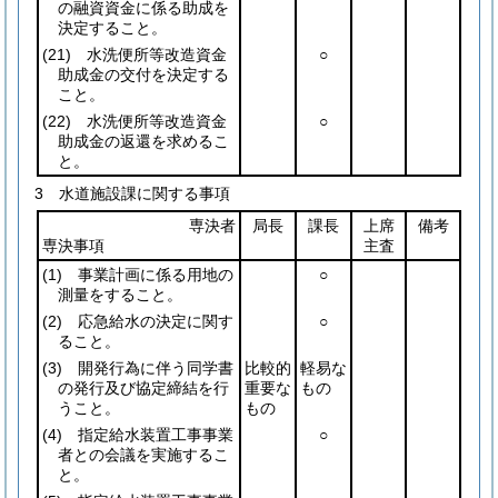
の融資資金に係る助成を
決定すること。
(21)
水洗便所等改造資金
○
助成金の交付を決定する
こと。
(22)
水洗便所等改造資金
○
助成金の返還を求めるこ
と。
3 水道施設課に関する事項
専決者
局長
課長
上席
備考
専決事項
主査
(1)
事業計画に係る用地の
○
測量をすること。
(2)
応急給水の決定に関す
○
ること。
(3)
開発行為に伴う同学書
比較的
軽易な
の発行及び協定締結を行
重要な
もの
うこと。
もの
(4)
指定給水装置工事事業
○
者との会議を実施するこ
と。