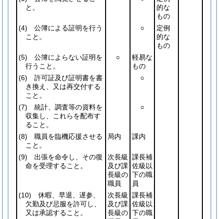
と。
的な
もの
(4)
公簿による証明を行う
○
定例
こと。
的な
もの
(5)
公簿によらない証明を
○
軽易な
行うこと。
もの
(6)
許可証及び証明書を書
○
き換え、又は再交付する
こと。
(7)
統計、調査等の資料を
○
収集し、これらを配布す
ること。
(8)
職員を臨機応援させる
局内
課内
こと。
(9)
出張を命令し、その復
次長級
課長補
命を受理すること。
及び課
佐級以
長級の
下の職
職員
員
(10)
休暇、早退、遅参、
次長級
課長補
欠勤及び忌服を許可し、
及び課
佐級以
又は承認すること。
長級の
下の職