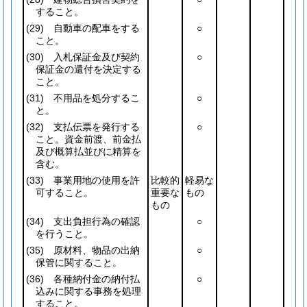
すること。
(29)
自動車の配車をする
○
こと。
(30)
入札保証金及び契約
○
保証金の還付を決定する
こと。
(31)
不用品を処分するこ
○
と。
(32)
支払伝票を発行する
○
こと。資金前渡、前金払
及び概算払並びに精算を
含む。
(33)
事業用地の使用を許
比較的
軽易な
可すること。
重要な
もの
もの
(34)
支出負担行為の確認
○
を行うこと。
(35)
原材料、物品の出納
○
保管に関すること。
(36)
各種納付金の納付払
○
込みに関する事務を処理
すること。