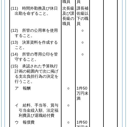
職員
員
(11)
時間外勤務及び休日
次長級
課長補
出勤を命ずること。
及び課
佐級以
長級の
下の職
職員
員
(12)
所管の公用車を使用
○
すること。
(13)
決算資料を作成する
○
こと。
(14)
所管の専用公印を管
○
守すること。
(15)
承認された予算執行
計画の範囲内で次に掲げ
る支出負担行為の決定を
行うこと。
ア 報酬
○
1件50
万円未
満
イ 給料、手当等、賞与
○
引当金繰入額、法定福
利費及び退職給付費
ウ 報償費
○
1件50