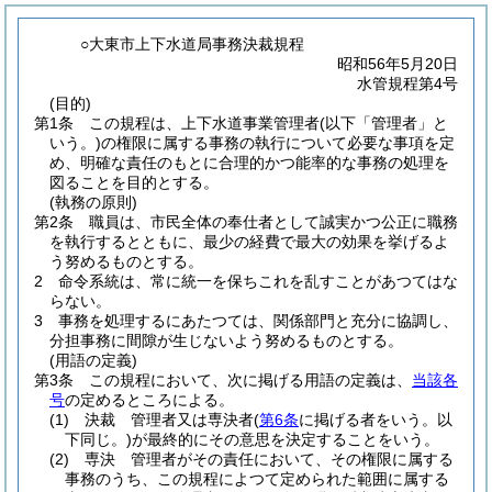
○大東市上下水道局事務決裁規程
昭和56年5月20日
水管規程第4号
(目的)
第1条
この規程は、上下水道事業管理者
(以下「管理者」と
いう。)
の権限に属する事務の執行について必要な事項を定
め、明確な責任のもとに合理的かつ能率的な事務の処理を
図ることを目的とする。
(執務の原則)
第2条
職員は、市民全体の奉仕者として誠実かつ公正に職務
を執行するとともに、最少の経費で最大の効果を挙げるよ
う努めるものとする。
2
命令系統は、常に統一を保ちこれを乱すことがあつてはな
らない。
3
事務を処理するにあたつては、関係部門と充分に協調し、
分担事務に間隙が生じないよう努めるものとする。
(用語の定義)
第3条
この規程において、次に掲げる用語の定義は、
当該各
号
の定めるところによる。
(1)
決裁 管理者又は専決者
(
第6条
に掲げる者をいう。以
下同じ。)
が最終的にその意思を決定することをいう。
(2)
専決 管理者がその責任において、その権限に属する
事務のうち、この規程によつて定められた範囲に属する