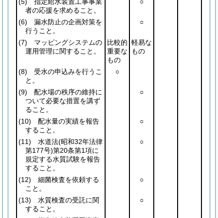
(5)
指定給水装置工事事業
○
者の応援を求めること。
(6)
漏水防止の企画対策を
○
行うこと。
(7)
マッピングシステムの
比較的
軽易な
運用管理に関すること。
重要な
もの
もの
(8)
受水の申込みを行うこ
○
と。
(9)
配水場の秩序の維持に
○
ついて必要な措置を講ず
ること。
(10)
配水量の実績を報告
○
すること。
(11)
水道法
(昭和32年法律
○
第177号)
第20条第1項に
規定する水質試験を報告
すること。
(12)
細菌検査を依頼する
○
こと。
(13)
水質検査の受託に関
○
すること。