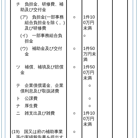
チ 負担金、研修費、補
助及び交付金
(ア)
負担金
(一部事務
○
1件10
組合負担金を除く。)
0万円
及び研修費
未満
(イ)
一部事務組合負
○
担金
(ウ)
補助金及び交付
○
1件50
金
万円未
満
ツ 補償、補填及び賠償
○
1件50
金
0万円
未満
テ 企業債償還金、企業
○
債利息及び取扱諸費
ト 公課費
○
ナ 厚生費
○
ニ 雑支出及び雑費
○
1件10
0万円
未満
(19)
国又は府の補助事業
○
等の実績報告書を提出す