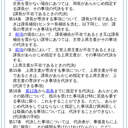
次長を置かない場合にあつては、局長があらかじめ指定す
る課長が、その事項の代決をする。
(課長が不在であるときの代決)
第14条
課長が専決する事項について、課長が不在であると
きは課長補佐
(センター長補佐を含む。以下同じ。)
が、課
長の専決すべき事項を代決する。
2
前項
の場合において、課長補佐が不在であるとき又は課長
補佐を置かない課等にあつては、主管上席主査がその事項
の代決をする。
3
前項
の場合において、主管上席主査が不在であるときは、
課長があらかじめ指定する上席主査が、その事項の代決を
する。
(上席主査が不在であるときの代決)
第15条
上席主査が専決する事項について、上席主査が不在
であるときは、課長があらかじめ指定する上席主査が、上
席主査の専決すべき事項を代決する。
(代決できる事項)
第16条
第12条
から
前条
までに規定する代決は、あらかじめ
その処理について、指示を受けた事項及び特に至急を要す
る事項に限り、これをすることができる。
ただし、あらか
じめ代決をしてはならないと指定した事項及び異例若しく
は疑義のある事項については、代決することができない。
(代決後の手続)
第17条
代決した事項については、代決者が、事後直ちに上
司に報告し、その後閲を受けなければならない。
ただし、