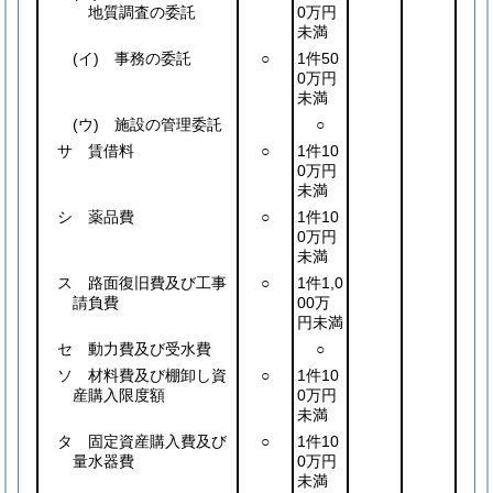
地質調査の委託
0万円
未満
(イ)
事務の委託
○
1件50
0万円
未満
(ウ)
施設の管理委託
○
サ 賃借料
○
1件10
0万円
未満
シ 薬品費
○
1件10
0万円
未満
ス 路面復旧費及び工事
○
1件1,0
請負費
00万
円未満
セ 動力費及び受水費
○
ソ 材料費及び棚卸し資
○
1件10
産購入限度額
0万円
未満
タ 固定資産購入費及び
○
1件10
量水器費
0万円
未満