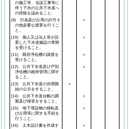
の施工等、当該工事等に
伴う下水の公共下水道へ
の排除を認めること。
(9)
行為及び占用の許可そ
○
の他必要な措置を行うこ
と。
(10)
個人又は法人等が設
○
置した下水道施設の寄附
を受けること。
(11)
既存浄化槽の譲渡を
○
受けること。
(12)
公共下水道及び戸別
○
浄化槽の維持管理に関す
ること。
(13)
公共下水道の供用開
○
始の公示をすること。
(14)
公共下水道台帳の調
○
製及び保管をすること。
(15)
地下埋設物の移転及
○
び占用等に関する手続を
行うこと。
(16)
土木設計書を作成す
○