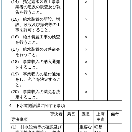
(14)
指定給水装置工事事
○
業者の違反の調査及び報
告を行うこと。
(15)
給水装置の新設、増
○
設、改設及び撤去等の工
事を許可すること。
(16)
給水装置工事の検査
○
を行うこと。
(17)
給水装置の改善命令
○
を行うこと。
(18)
事業収入の納入通知
○
をすること。
(19)
事業収入の還付通知
○
をし、充当を決定するこ
と。
(20)
事業収入の減免を決
○
定すること。
4 下水道施設課に関する事項
専決者
局長
課長
上席
備考
専決事項
主査
(1)
排水設備等の確認及び
重要な
軽易