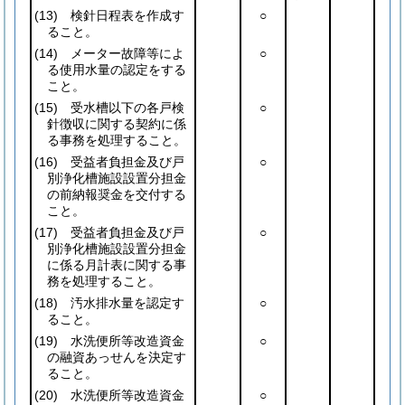
(13)
検針日程表を作成す
○
ること。
(14)
メーター故障等によ
○
る使用水量の認定をする
こと。
(15)
受水槽以下の各戸検
○
針徴収に関する契約に係
る事務を処理すること。
(16)
受益者負担金及び戸
○
別浄化槽施設設置分担金
の前納報奨金を交付する
こと。
(17)
受益者負担金及び戸
○
別浄化槽施設設置分担金
に係る月計表に関する事
務を処理すること。
(18)
汚水排水量を認定す
○
ること。
(19)
水洗便所等改造資金
○
の融資あっせんを決定す
ること。
(20)
水洗便所等改造資金
○