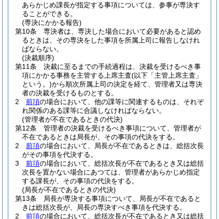
あらかじめ課長が指定する事項については、参事が専決す
ることができる。
(専決にかかる報告)
第10条
専決者は、専決した場合において必要があると認め
るときは、その専決をした事項を所属上司に報告しなけれ
ばならない。
(決裁順序)
第11条
決裁に至るまでの手続過程は、決裁を受けるべき事
項にかかる事務を主管する上席主査
(以下「主管上席主査」
という。)
から順次所属上司の決定を経て、管理者又は専決
者の決裁を受けるものとする。
2
前項
の場合において、他の課等に関連するものは、それぞ
れ関係のある課等に合議しなければならない。
(管理者が不在であるときの代決)
第12条
管理者の決裁を受けるべき事項について、管理者が
不在であるときは局長が、その事項の代決をする。
2
前項
の場合において、局長が不在であるときは、総括次長
がその事項を代決する。
3
前項
の場合において、総括次長が不在であるとき又は総括
次長を置かない場合にあつては、管理者があらかじめ指定
する課長が、その事項の代決をする。
(局長が不在であるときの代決)
第13条
局長が専決する事項について、局長が不在であると
きは総括次長が、局長の専決すべき事項を代決する。
2
前項
の場合において、総括次長が不在であるとき又は総括