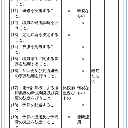
こと。
(11)
研修を実施するこ
○
軽易な
と。
もの
(12)
職員の健康診断を行
○
うこと。
(13)
定期昇給を決定する
○
こと。
(14)
被服を貸与するこ
○
と。
(15)
職員厚生に関する事
○
務を処理すること。
(16)
互助会及び共済組合
○
軽易
の事務処理を行うこと。
なも
の
(17)
電子計算機による適
比較的
軽易な
用業務の新規開発及び変
重要な
もの
更の決定を行うこと。
もの
(18)
予算を配当するこ
○
と。
(19)
予算の流用及び予備
○
節間流
費の充当を決定するこ
用
と。