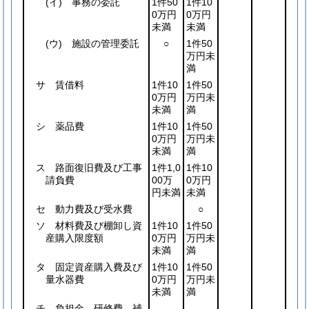
(イ)
事務の委託
1件50
1件10
0万円
0万円
未満
未満
(ウ)
施設の管理委託
○
1件50
万円未
満
サ 賃借料
1件10
1件50
0万円
万円未
未満
満
シ 薬品費
1件10
1件50
0万円
万円未
未満
満
ス 路面復旧費及び工事
1件1,0
1件10
請負費
00万
0万円
円未満
未満
セ 動力費及び受水費
○
ソ 材料費及び棚卸し資
1件10
1件50
産購入限度額
0万円
万円未
未満
満
タ 固定資産購入費及び
1件10
1件50
量水器費
0万円
万円未
未満
満
チ 負担金、研修費、補