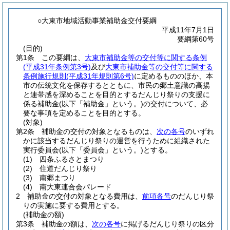
○大東市地域活動事業補助金交付要綱
平成11年7月1日
要綱第60号
(目的)
第1条
この要綱は、
大東市補助金等の交付等に関する条例
(平成31年条例第3号)
及び
大東市補助金等の交付等に関する
条例施行規則
(平成31年規則第6号)
に定めるもののほか、本
市の伝統文化を保存するとともに、市民の郷土意識の高揚
と連帯感を深めることを目的とするだんじり祭りの支援に
係る補助金
(以下「補助金」という。)
の交付について、必
要な事項を定めることを目的とする。
(対象)
第2条
補助金の交付の対象となるものは、
次の各号
のいずれ
かに該当するだんじり祭りの運営を行うために組織された
実行委員会
(以下「委員会」という。)
とする。
(1)
四条ふるさとまつり
(2)
住道だんじり祭り
(3)
南郷まつり
(4)
南大東連合会パレード
2
補助金の交付の対象となる費用は、
前項各号
のだんじり祭
りの実施に要する費用とする。
(補助金の額)
第3条
補助金の額は、
次の各号
に掲げるだんじり祭りの区分