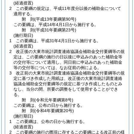
(経過措置)
2
この要綱の規定は、平成11年度分以後の補助金について
適用する。
附
則
(平成13年
要綱第90号)
この要綱は、平成14年4月1日から施行する。
附
則
(平成31年
要綱第23号)
(施行期日)
1
この要綱は、平成31年4月1日から施行する。
(経過措置)
2
改正後の大東市統計調査連絡協議会補助金交付要綱等の規
定は、この要綱の施行の日以後に申込みのあった補助金等
の交付等について適用し、同日前に申込みのあった補助金
等の交付等については、なお従前の例による。
3
改正前の大東市統計調査連絡協議会補助金交付要綱等の規
定に基づき作成した用紙は、改正後の大東市統計調査連絡
協議会補助金交付要綱等の規定に基づき作成したものとみ
なし、当分の間、所要の調整をして使用することができ
る。
附
則
(令和元年
要綱第8号)
この要綱は、公布の日から施行する。
附
則
(令和4年
要綱第20号)
(施行期日)
1
この要綱は、公布の日から施行する。
(経過措置)
2
この要綱の施行の際現に存するこの要綱による改正前の様