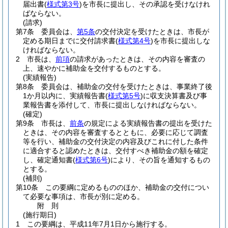
届出書
(
様式第3号
)
を市長に提出し、その承認を受けなけれ
ばならない。
(請求)
第7条
委員会は、
第5条
の交付決定を受けたときは、市長が
定める期日までに交付請求書
(
様式第4号
)
を市長に提出しな
ければならない。
2
市長は、
前項
の請求があったときは、その内容を審査の
上、速やかに補助金を交付するものとする。
(実績報告)
第8条
委員会は、補助金の交付を受けたときは、事業終了後
1か月以内に、実績報告書
(
様式第5号
)
に収支決算書及び事
業報告書を添付して、市長に提出しなければならない。
(確定)
第9条
市長は、
前条
の規定による実績報告書の提出を受けた
ときは、その内容を審査するとともに、必要に応じて調査
等を行い、補助金の交付決定の内容及びこれに付した条件
に適合すると認めたときは、交付すべき補助金の額を確定
し、確定通知書
(
様式第6号
)
により、その旨を通知するもの
とする。
(補則)
第10条
この要綱に定めるもののほか、補助金の交付につい
て必要な事項は、市長が別に定める。
附
則
(施行期日)
1
この要綱は、平成11年7月1日から施行する。