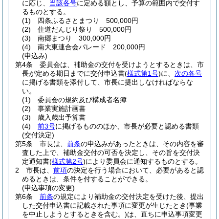
に応じ、
当該各号
に定める額とし、予算の範囲内で交付す
るものとする。
(1)
四条ふるさとまつり 500,000円
(2)
住道だんじり祭り 500,000円
(3)
南郷まつり 300,000円
(4)
南大東連合会パレード 200,000円
(申込み)
第4条
委員会は、補助金の交付を受けようとするときは、市
長が定める期日までに交付申込書
(
様式第1号
)
に、
次の各号
に掲げる書類を添付して、市長に提出しなければならな
い。
(1)
委員会の規約及び構成者名簿
(2)
事業実施計画書
(3)
歳入歳出予算書
(4)
前3号
に掲げるもののほか、市長が必要と認める書類
(交付決定)
第5条
市長は、
前条
の申込みがあったときは、その内容を審
査した上で、補助金交付の可否を決定し、その旨を交付決
定通知書
(
様式第2号
)
により委員会に通知するものとする。
2
市長は、
前項
の決定を行う場合において、必要があると認
めるときは、条件を付することができる。
(申込事項の変更)
第6条
前条
の規定により補助金の交付決定を受けた後、提出
した交付申込書に記載された事項に変更が生じたとき
(事業
を中止しようとするときを含む。)
は、直ちに申込事項変更