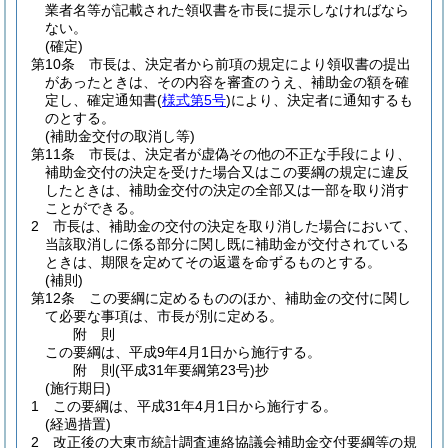
業者名等が記載された領収書を市長に提示しなければなら
ない。
(確定)
第10条
市長は、決定者から前項の規定により領収書の提出
があったときは、その内容を審査のうえ、補助金の額を確
定し、確定通知書
(
様式第5号
)
により、決定者に通知するも
のとする。
(補助金交付の取消し等)
第11条
市長は、決定者が虚偽その他の不正な手段により、
補助金交付の決定を受けた場合又はこの要綱の規定に違反
したときは、補助金交付の決定の全部又は一部を取り消す
ことができる。
2
市長は、補助金の交付の決定を取り消した場合において、
当該取消しに係る部分に関し既に補助金が交付されている
ときは、期限を定めてその返還を命ずるものとする。
(補則)
第12条
この要綱に定めるもののほか、補助金の交付に関し
て必要な事項は、市長が別に定める。
附
則
この要綱は、平成9年4月1日から施行する。
附
則
(平成31年
要綱第23号)
抄
(施行期日)
1
この要綱は、平成31年4月1日から施行する。
(経過措置)
2
改正後の大東市統計調査連絡協議会補助金交付要綱等の規