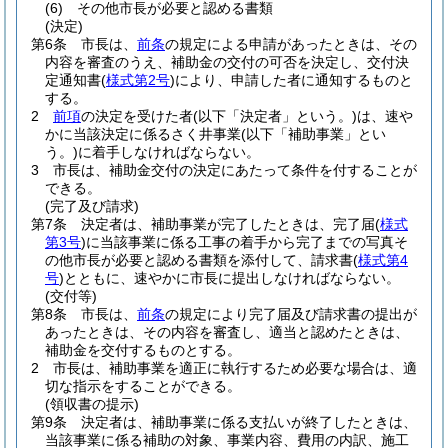
(6)
その他市長が必要と認める書類
(決定)
第6条
市長は、
前条
の規定による申請があったときは、その
内容を審査のうえ、補助金の交付の可否を決定し、交付決
定通知書
(
様式第2号
)
により、申請した者に通知するものと
する。
2
前項
の決定を受けた者
(以下「決定者」という。)
は、速や
かに当該決定に係るさく井事業
(以下「補助事業」とい
う。)
に着手しなければならない。
3
市長は、補助金交付の決定にあたって条件を付することが
できる。
(完了及び請求)
第7条
決定者は、補助事業が完了したときは、完了届
(
様式
第3号
)
に当該事業に係る工事の着手から完了までの写真そ
の他市長が必要と認める書類を添付して、請求書
(
様式第4
号
)
とともに、速やかに市長に提出しなければならない。
(交付等)
第8条
市長は、
前条
の規定により完了届及び請求書の提出が
あったときは、その内容を審査し、適当と認めたときは、
補助金を交付するものとする。
2
市長は、補助事業を適正に執行するため必要な場合は、適
切な指示をすることができる。
(領収書の提示)
第9条
決定者は、補助事業に係る支払いが終了したときは、
当該事業に係る補助の対象、事業内容、費用の内訳、施工