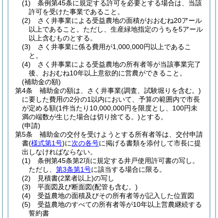
(1)
条例第45条に規定する許可を必要とする場合は、当該
許可を受けた事業であること。
(2)
さく井事業による受益農地の面積がおおむね20アール
以上であること。
ただし、生産緑地指定のうちを5アール
以上含むものとする。
(3)
さく井事業に係る費用が1,000,000円以上であるこ
と。
(4)
さく井事業による受益農地の所有者等が当該事業完了
後、おおむね10年以上意欲的に営農ができること。
(補助金の額)
第4条
補助金の額は、さく井事業
(調査、試験堀りを含む。)
に要した費用の2分の1以内において、予算の範囲内で市長
が定める額
(1件当たり10,000,000円を限度とし、100円未
満の端数が生じた場合は切り捨てる。)
とする。
(申請)
第5条
補助金の交付を受けようとする所有者等は、交付申請
書
(
様式第1号
)
に
次の各号
に掲げる書類を添付して市長に提
出しなければならない。
(1)
条例第45条第2項に規定する井戸使用許可書の写し。
ただし、
第3条第1号
に該当する場合に限る。
(2)
見積書
(2業者以上)
の写し
(3)
平面図及び断面図
(配管も含む。)
(4)
受益農地の面積及びその所有者等が記入した位置図
(5)
受益農地のすべての所有者等が10年以上営農継続する
誓約書