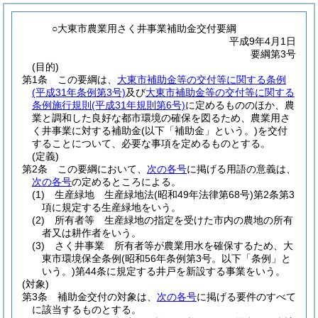
○大東市農業用さく井事業補助金交付要綱
平成9年4月1日
要綱第3号
(目的)
第1条
この要綱は、
大東市補助金等の交付等に関する条例
(平成31年条例第3号)
及び
大東市補助金等の交付等に関する
条例施行規則
(平成31年規則第6号)
に定めるもののほか、農
業と調和した良好な都市環境の確保を図るため、農業用さ
く井事業に対する補助金
(以下「補助金」という。)
を交付
することについて、必要な事項を定めるものとする。
(定義)
第2条
この要綱において、
次の各号
に掲げる用語の意義は、
次の各号
の定めるところによる。
(1)
生産緑地 生産緑地法
(昭和49年法律第68号)
第2条第3
項に規定する生産緑地をいう。
(2)
所有者等 生産緑地の指定を受けた市内の農地の所有
者又は耕作者をいう。
(3)
さく井事業 所有者等が農業用水を確保するため、大
東市環境保全条例
(昭和56年条例第3号。以下「条例」と
いう。)
第44条に規定する井戸を新設する事業をいう。
(対象)
第3条
補助金交付の対象は、
次の各号
に掲げる要件のすべて
に該当するものとする。