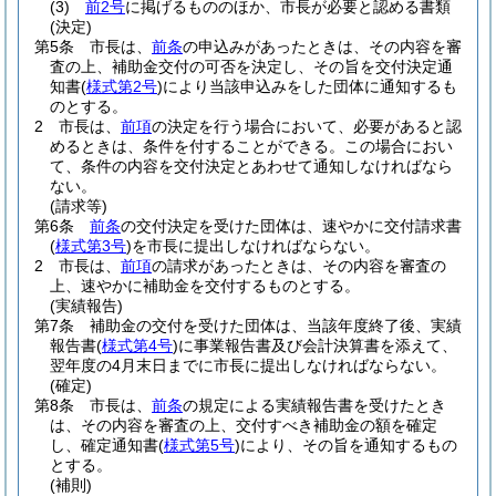
(3)
前2号
に掲げるもののほか、市長が必要と認める書類
(決定)
第5条
市長は、
前条
の申込みがあったときは、その内容を審
査の上、補助金交付の可否を決定し、その旨を交付決定通
知書
(
様式第2号
)
により当該申込みをした団体に通知するも
のとする。
2
市長は、
前項
の決定を行う場合において、必要があると認
めるときは、条件を付することができる。
この場合におい
て、条件の内容を交付決定とあわせて通知しなければなら
ない。
(請求等)
第6条
前条
の交付決定を受けた団体は、速やかに交付請求書
(
様式第3号
)
を市長に提出しなければならない。
2
市長は、
前項
の請求があったときは、その内容を審査の
上、速やかに補助金を交付するものとする。
(実績報告)
第7条
補助金の交付を受けた団体は、当該年度終了後、実績
報告書
(
様式第4号
)
に事業報告書及び会計決算書を添えて、
翌年度の4月末日までに市長に提出しなければならない。
(確定)
第8条
市長は、
前条
の規定による実績報告書を受けたとき
は、その内容を審査の上、交付すべき補助金の額を確定
し、確定通知書
(
様式第5号
)
により、その旨を通知するもの
とする。
(補則)