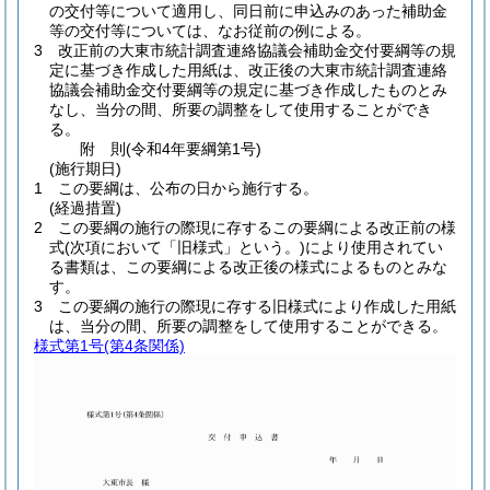
の交付等について適用し、同日前に申込みのあった補助金
等の交付等については、なお従前の例による。
3
改正前の大東市統計調査連絡協議会補助金交付要綱等の規
定に基づき作成した用紙は、改正後の大東市統計調査連絡
協議会補助金交付要綱等の規定に基づき作成したものとみ
なし、当分の間、所要の調整をして使用することができ
る。
附
則
(令和4年
要綱第1号)
(施行期日)
1
この要綱は、公布の日から施行する。
(経過措置)
2
この要綱の施行の際現に存するこの要綱による改正前の様
式
(次項において「旧様式」という。)
により使用されてい
る書類は、この要綱による改正後の様式によるものとみな
す。
3
この要綱の施行の際現に存する旧様式により作成した用紙
は、当分の間、所要の調整をして使用することができる。
様式第1号
(第4条関係)