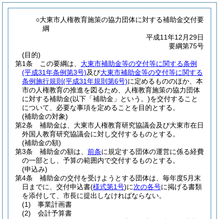
○大東市人権教育施策の協力団体に対する補助金交付要
綱
平成11年12月29日
要綱第75号
(目的)
第1条
この要綱は、
大東市補助金等の交付等に関する条例
(平成31年条例第3号)
及び
大東市補助金等の交付等に関する
条例施行規則
(平成31年規則第6号)
に定めるもののほか、本
市の人権教育の推進を図るため、人権教育施策の協力団体
に対する補助金
(以下「補助金」という。)
を交付すること
について、必要な事項を定めることを目的とする。
(補助金の対象)
第2条
補助金は、大東市人権教育研究協議会及び大東市在日
外国人教育研究協議会に対し交付するものとする。
(補助金の額)
第3条
補助金の額は、
前条
に規定する団体の運営に係る経費
の一部とし、予算の範囲内で交付するものとする。
(申込み)
第4条
補助金の交付を受けようとする団体は、毎年度5月末
日までに、交付申込書
(
様式第1号
)
に
次の各号
に掲げる書類
を添付して、市長に提出しなければならない。
(1)
事業計画書
(2)
会計予算書