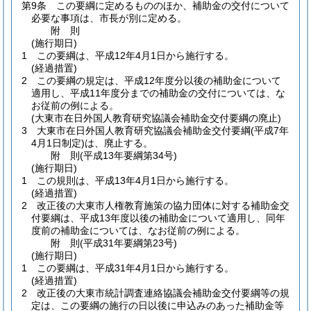
第9条
この要綱に定めるもののほか、補助金の交付について
必要な事項は、市長が別に定める。
附
則
(施行期日)
1
この要綱は、平成12年4月1日から施行する。
(経過措置)
2
この要綱の規定は、平成12年度分以後の補助金について
適用し、平成11年度分までの補助金の交付については、な
お従前の例による。
(大東市在日外国人教育研究協議会補助金交付要綱の廃止)
3
大東市在日外国人教育研究協議会補助金交付要綱
(平成7年
4月1日制定)
は、廃止する。
附
則
(平成13年
要綱第34号)
(施行期日)
1
この規則は、平成13年4月1日から施行する。
(経過措置)
2
改正後の大東市人権教育施策の協力団体に対する補助金交
付要綱は、平成13年度以後の補助金について適用し、同年
度前の補助金については、なお従前の例による。
附
則
(平成31年
要綱第23号)
(施行期日)
1
この要綱は、平成31年4月1日から施行する。
(経過措置)
2
改正後の大東市統計調査連絡協議会補助金交付要綱等の規
定は、この要綱の施行の日以後に申込みのあった補助金等