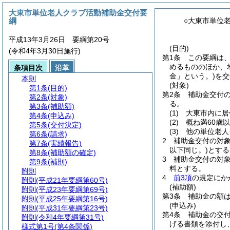
大東市単位老人クラブ活動補助金交付要
綱
○大東市単位
平成13年3月26日 要綱第20号
(目的)
(令和4年3月30日施行)
第1条
この要綱は
めるもののほか、
条項目次
沿革
金」という。)
を交
本則
(対象)
第1条
(目的)
第2条
補助金交付の
第2条
(対象)
る。
第3条
(補助額)
(1)
大東市内に居
第4条
(申込み)
(2)
概ね満60歳
第5条
(交付決定)
(3)
他の単位老人
第6条
(請求)
2
補助金交付の対
第7条
(実績報告)
以下同じ。)
とする
第8条
(補助額の確定)
3
補助金交付の対
第9条
(補則)
料とする。
附則
4
前3項
の規定にか
附則
(平成21年要綱第60号)
(補助額)
附則
(平成23年要綱第69号)
第3条
補助金の額は
附則
(平成25年要綱第16号)
(申込み)
附則
(平成31年要綱第23号)
第4条
補助金の交
附則
(令和4年要綱第31号)
げる書類を添付し
様式第1号
(第4条関係)