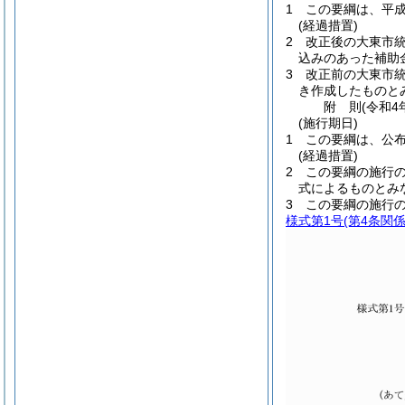
1
この要綱は、平成
(経過措置)
2
改正後の大東市
込みのあった補助
3
改正前の大東市
き作成したものと
附
則
(令和4
(施行期日)
1
この要綱は、公
(経過措置)
2
この要綱の施行
式によるものとみ
3
この要綱の施行
様式第1号
(第4条関係