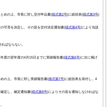
まとめの上、市長に対し交付申込書
(
様式第2号
)
に総括表
(
様式第3号
)
付の可否を決定し、その旨を交付決定通知書
(
様式第4号
)
により当該
ければならない。
年度の翌年度の4月15日までに実績報告書
(
様式第6号
)
に次に掲げ
とめの上、市長に対し実績報告書
(
様式第7号
)
に総括表を添付し、4
を確定し、確定通知書
(
様式第8号
)
によりその旨を通知しなければな
る。