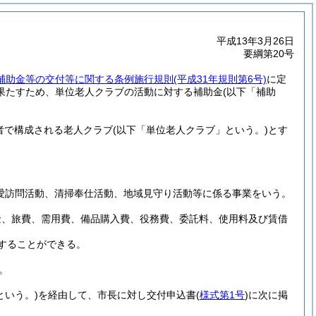
平成13年3月26日
要綱第20号
補助金等の交付等に関する条例施行規則
(平成31年規則第6号)
に定
果たすため、単位老人クラブの活動に対する補助金
(以下「補助
者で構成される老人クラブ
(以下「単位老人クラブ」という。)
とす
愛訪問活動、清掃奉仕活動、地域見守り活動等に係る事業をいう。
金、旅費、需用費、備品購入費、役務費、委託料、使用料及び賃借
することができる。
。
という。)
を経由して、市長に対し交付申込書
(
様式第1号
)
に次に掲