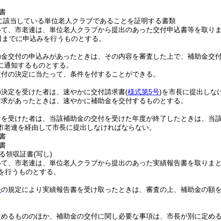
書
に該当している単位老人クラブであることを証明する書類
いて、市老連は、単位老人クラブから提出のあった交付申込書等を取り
5日までに申込みを行うものとする。
助金交付の申込みがあったときは、その内容を審査した上で、補助金交
に通知するものとする。
交付の決定に当たって、条件を付することができる。
の決定を受けた者は、速やかに交付請求書
(
様式第5号
)
を市長に提出しな
請求があったときは、速やかに補助金を交付するものとする。
付を受けた者は、当該補助金の交付を受けた年度が終了したときは、当該
市老連を経由して市長に提出しなければならない。
書
書
る領収証書
(写し)
いて、市老連は、単位老人クラブから提出のあった実績報告書を取りま
告を行うものとする。
条
の規定により実績報告書を受け取ったときは、審査の上、補助金の額
定めるもののほか、補助金の交付に関し必要な事項は、市長が別に定め