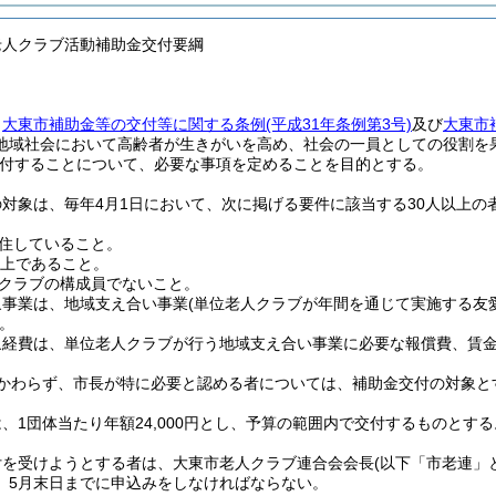
老人クラブ活動補助金交付要綱
、
大東市補助金等の交付等に関する条例
(平成31年条例第3号)
及び
大東市
地域社会において高齢者が生きがいを高め、社会の一員としての役割を
付することについて、必要な事項を定めることを目的とする。
対象は、毎年4月1日において、次に掲げる要件に該当する30人以上の
住していること。
以上であること。
クラブの構成員でないこと。
象事業は、地域支え合い事業
(単位老人クラブが年間を通じて実施する友
。
象経費は、単位老人クラブが行う地域支え合い事業に必要な報償費、賃
かわらず、市長が特に必要と認める者については、補助金交付の対象と
、1団体当たり年額24,000円とし、予算の範囲内で交付するものとする
付を受けようとする者は、大東市老人クラブ連合会会長
(以下「市老連」
、5月末日までに申込みをしなければならない。