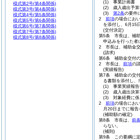
(1)
事業計画書
様式第2号
(第4条関係)
(2)
歳入歳出予算
様式第3号
(第4条関係)
(3)
第2条
の要件
様式第4号
(第5条関係)
2
前項
の場合にお
様式第5号
(第6条関係)
を添付し、6月1
様式第6号
(第7条関係)
(交付決定)
様式第7号
(第7条関係)
第5条
市長は、補
様式第8号
(第8条関係)
申込みを行った者
2
市長は、補助金
(請求)
第6条
補助金交付
2
市長は、
前項
の
(実績報告)
第7条
補助金の交
る書類を添付し、
(1)
事業実績報告
(2)
歳入歳出決算
(3)
対象経費に係
2
前項
の場合にお
月20日までに報
(補助額の確定)
第8条
市長は、
前
らない。
(補則)
第9条
この要綱に