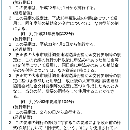
(施行期日)
1
この要綱は、平成13年4月1日から施行する。
(経過措置)
2
この要綱の規定は、平成13年度以後の補助金について適
用し、同年度前の補助金の交付については、なお従前の例
による。
附
則
(平成31年
要綱第23号)
(施行期日)
1
この要綱は、平成31年4月1日から施行する。
(経過措置)
2
改正後の大東市統計調査連絡協議会補助金交付要綱等の規
定は、この要綱の施行の日以後に申込みのあった補助金等
の交付等について適用し、同日前に申込みのあった補助金
等の交付等については、なお従前の例による。
3
改正前の大東市統計調査連絡協議会補助金交付要綱等の規
定に基づき作成した用紙は、改正後の大東市統計調査連絡
協議会補助金交付要綱等の規定に基づき作成したものとみ
なし、当分の間、所要の調整をして使用することができ
る。
附
則
(令和3年
要綱第104号)
(施行期日)
1
この要綱は、公布の日から施行する。
(経過措置)
2
この要綱の施行の際現に存するこの要綱による改正前の様
式
(次項において「旧様式」という。)
により使用されてい