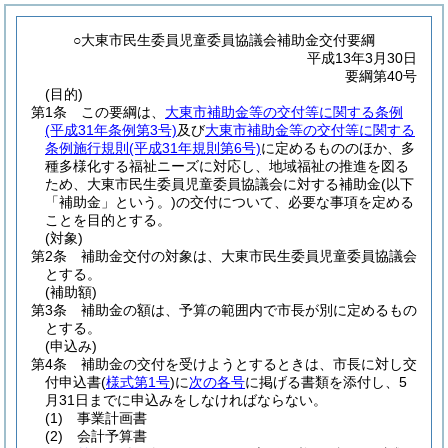
○大東市民生委員児童委員協議会補助金交付要綱
平成13年3月30日
要綱第40号
(目的)
第1条
この要綱は、
大東市補助金等の交付等に関する条例
(平成31年条例第3号)
及び
大東市補助金等の交付等に関する
条例施行規則
(平成31年規則第6号)
に定めるもののほか、多
種多様化する福祉ニーズに対応し、地域福祉の推進を図る
ため、大東市民生委員児童委員協議会に対する補助金
(以下
「補助金」という。)
の交付について、必要な事項を定める
ことを目的とする。
(対象)
第2条
補助金交付の対象は、大東市民生委員児童委員協議会
とする。
(補助額)
第3条
補助金の額は、予算の範囲内で市長が別に定めるもの
とする。
(申込み)
第4条
補助金の交付を受けようとするときは、市長に対し交
付申込書
(
様式第1号
)
に
次の各号
に掲げる書類を添付し、5
月31日までに申込みをしなければならない。
(1)
事業計画書
(2)
会計予算書