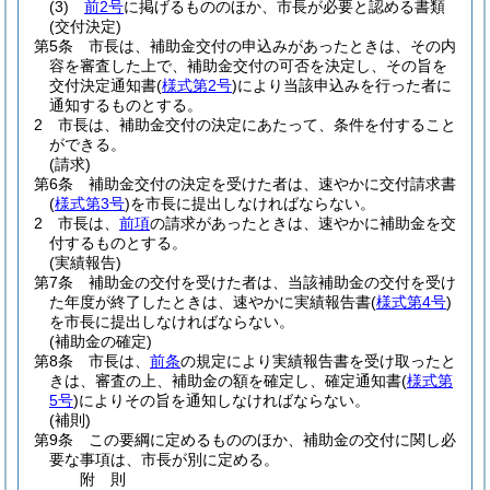
(3)
前2号
に掲げるもののほか、市長が必要と認める書類
(交付決定)
第5条
市長は、補助金交付の申込みがあったときは、その内
容を審査した上で、補助金交付の可否を決定し、その旨を
交付決定通知書
(
様式第2号
)
により当該申込みを行った者に
通知するものとする。
2
市長は、補助金交付の決定にあたって、条件を付すること
ができる。
(請求)
第6条
補助金交付の決定を受けた者は、速やかに交付請求書
(
様式第3号
)
を市長に提出しなければならない。
2
市長は、
前項
の請求があったときは、速やかに補助金を交
付するものとする。
(実績報告)
第7条
補助金の交付を受けた者は、当該補助金の交付を受け
た年度が終了したときは、速やかに実績報告書
(
様式第4号
)
を市長に提出しなければならない。
(補助金の確定)
第8条
市長は、
前条
の規定により実績報告書を受け取ったと
きは、審査の上、補助金の額を確定し、確定通知書
(
様式第
5号
)
によりその旨を通知しなければならない。
(補則)
第9条
この要綱に定めるもののほか、補助金の交付に関し必
要な事項は、市長が別に定める。
附
則