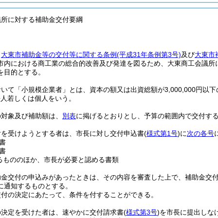
議所に対する補助金交付要綱
、
大東市補助金等の交付等に関する条例
(平成31年条例第3号)
及び
大東市
市内における商工業の総合的改善及び発達を図るため、大東商工会議所
を目的とする。
いて「小規模企業者」とは、資本の額又は出資総額が3,000,000円以
法人若しくは個人をいう。
の対象及び補助額は、
別表
に掲げるとおりとし、予算の範囲内で交付す
付を受けようとする者は、市長に対し交付申込書
(
様式第1号
)
に
次の各号
書
書
るもののほか、市長が必要と認める書類
助金交付の申込みがあったときは、その内容を審査した上で、補助金交
に通知するものとする。
交付の決定にあたって、条件を付することができる。
の決定を受けた者は、速やかに交付請求書
(
様式第3号
)
を市長に提出しな