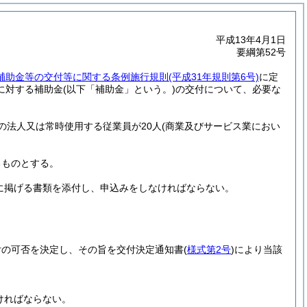
平成13年4月1日
要綱第52号
補助金等の交付等に関する条例施行規則
(平成31年規則第6号)
に定
に対する補助金
(以下「補助金」という。)
の交付について、必要な
下の法人又は常時使用する従業員が20人
(商業及びサービス業におい
るものとする。
に掲げる書類を添付し、申込みをしなければならない。
付の可否を決定し、その旨を交付決定通知書
(
様式第2号
)
により当該
ければならない。