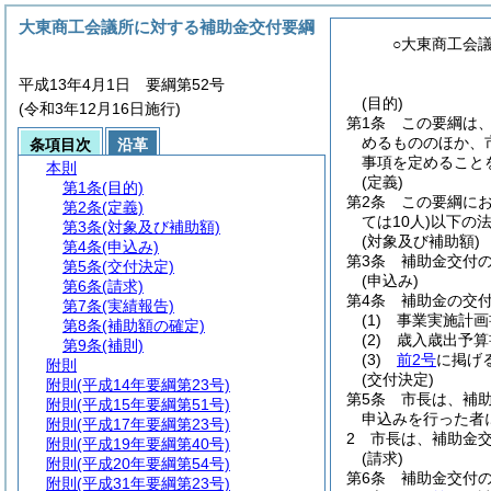
大東商工会議所に対する補助金交付要綱
○大東商工会
平成13年4月1日 要綱第52号
(目的)
(令和3年12月16日施行)
第1条
この要綱は
めるもののほか、
条項目次
沿革
事項を定めること
本則
(定義)
第1条
(目的)
第2条
この要綱にお
第2条
(定義)
ては10人)
以下の
第3条
(対象及び補助額)
(対象及び補助額)
第4条
(申込み)
第3条
補助金交付
第5条
(交付決定)
(申込み)
第6条
(請求)
第4条
補助金の交
第7条
(実績報告)
(1)
事業実施計画
第8条
(補助額の確定)
(2)
歳入歳出予算
第9条
(補則)
(3)
前2号
に掲げ
附則
(交付決定)
附則
(平成14年要綱第23号)
第5条
市長は、補
附則
(平成15年要綱第51号)
申込みを行った者
附則
(平成17年要綱第23号)
2
市長は、補助金
附則
(平成19年要綱第40号)
(請求)
附則
(平成20年要綱第54号)
第6条
補助金交付
附則
(平成31年要綱第23号)