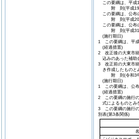
この要綱は、平成1
附
則
(平成1
この要綱は、公布
附
則
(平成2
この要綱は、公布
附
則
(平成3
(施行期日)
1
この要綱は、平成
(経過措置)
2
改正後の大東市
込みのあった補助
3
改正前の大東市
き作成したものと
附
則
(令和3
(施行期日)
1
この要綱は、公
(経過措置)
2
この要綱の施行
式によるものとみ
3
この要綱の施行
別表
(第3条関係)