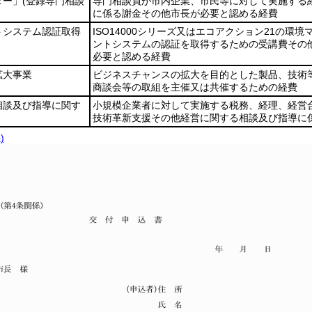
ター」
(登録専門相談
専門相談員が市内企業、市民等に対して実施する
に係る謝金その他市長が必要と認める経費
トシステム認証取得
ISO14000シリーズ又はエコアクション21の環境
ントシステムの認証を取得するための受講費その
必要と認める経費
拡大事業
ビジネスチャンスの拡大を目的とした製品、技術
商談会等の取組を主催又は共催するための経費
相談及び指導に関す
小規模企業者に対して実施する税務、経理、経営
技術革新支援その他経営に関する相談及び指導に
)