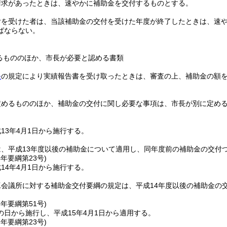
請求があったときは、速やかに補助金を交付するものとする。
付を受けた者は、当該補助金の交付を受けた年度が終了したときは、速
ばならない。
るもののほか、市長が必要と認める書類
条
の規定により実績報告書を受け取ったときは、審査の上、補助金の額
定めるもののほか、補助金の交付に関し必要な事項は、市長が別に定め
13年4月1日から施行する。
は、平成13年度以後の補助金について適用し、同年度前の補助金の交付
4年
要綱第23号)
14年4月1日から施行する。
工会議所に対する補助金交付要綱の規定は、平成14年度以後の補助金の
5年
要綱第51号)
の日から施行し、平成15年4月1日から適用する。
7年
要綱第23号)