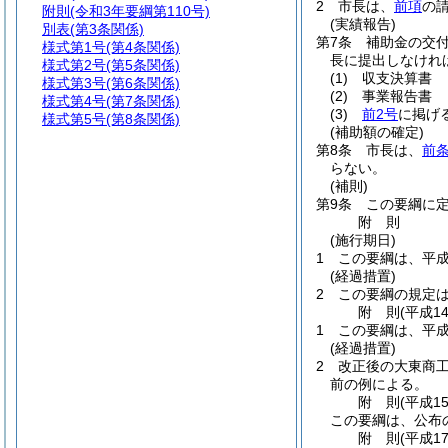
2
市長は、
前項
の
附則
(令和3年要綱第110号)
(実績報告)
別表
(第3条関係)
第7条
補助金の交
様式第1号
(第4条関係)
長に提出しなけれ
様式第2号
(第5条関係)
(1)
収支決算書
様式第3号
(第6条関係)
(2)
事業報告書
様式第4号
(第7条関係)
(3)
前2号
に掲げ
様式第5号
(第8条関係)
(補助額の確定)
第8条
市長は、
前
らない。
(補則)
第9条
この要綱に
附
則
(施行期日)
1
この要綱は、平成
(経過措置)
2
この要綱の規定
附
則
(平成1
1
この要綱は、平成
(経過措置)
2
改正後の大東商
前の例による。
附
則
(平成1
この要綱は、公布
附
則
(平成1