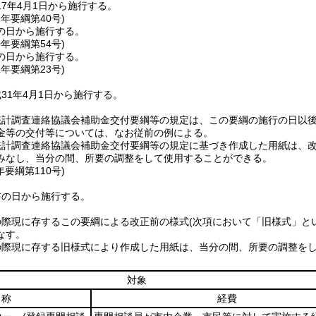
7年4月1日から施行する。
9年
要綱第40号)
の日から施行する。
0年
要綱第54号)
の日から施行する。
1年
要綱第23号)
31年4月1日から施行する。
統計調査連絡協議会補助金交付要綱等の規定は、この要綱の施行の日以
金等の交付等については、なお従前の例による。
統計調査連絡協議会補助金交付要綱等の規定に基づき作成した用紙は、
みなし、当分の間、所要の調整をして使用することができる。
年
要綱第110号)
布の日から施行する。
の際現に存するこの要綱による改正前の様式
(次項において「旧様式」と
なす。
の際現に存する旧様式により作成した用紙は、当分の間、所要の調整を
対象
名称
経費