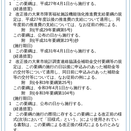
1
この要綱は、平成27年4月1日から施行する。
(経過措置)
2
改正後の大東市障害福祉施設機能強化推進費支給要綱の規
定は、平成27年度以後の推進費の支給について適用し、同
年度前の推進費の支給については、なお従前の例による。
附
則
(平成29年
要綱第5号)
この要綱は、公布の日から施行する。
附
則
(平成31年
要綱第23号)
抄
(施行期日)
1
この要綱は、平成31年4月1日から施行する。
(経過措置)
2
改正後の大東市統計調査連絡協議会補助金交付要綱等の規
定は、この要綱の施行の日以後に申込みのあった補助金等
の交付等について適用し、同日前に申込みのあった補助金
等の交付等については、なお従前の例による。
附
則
(令和3年
要綱第25号)
この要綱は、令和3年4月1日から施行する。
附
則
(令和3年
要綱第104号)
(施行期日)
1
この要綱は、公布の日から施行する。
(経過措置)
2
この要綱の施行の際現に存するこの要綱による改正前の様
式
(次項において「旧様式」という。)
により使用されてい
る書類は、この要綱による改正後の様式によるものとみな
す。