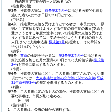
療的処置で市長が適当と認めるもの
(推進費の額)
第3条
推進費の額は、
前条第2項各号
に掲げる医療的処置を
施した者1人につき日額1,250円とする。
(申込み)
第4条
推進費の支給を受けようとする者は、市長に対し、原
則として支給を受けようとする年度の前年度の末日
(支給を
受けようとする年度の途中において推進費の支給を受けよ
うとする者にあっては、支給を受けようとする月の前月の
末日)
までに支給申込書
(
様式第1号
)
を提出し、その承諾を
得なければならない。
(請求)
第5条
前条
の承諾を得た者は、
第2条第2項各号
に掲げる医
療的処置を施した月の翌月の10日までに支給請求書
(
様式第
2号
)
を市長に提出するものとする。
(準用)
第6条
推進費の支給に関し、この要綱に規定されていない事
項については、
大東市補助金等の交付等に関する条例
(平成
31年条例第3号)
の規定を準用するものとする。
(補則)
第7条
この要綱に定めるもののほか、推進費の支給に関し必
要な事項は、市長が別に定める。
附
則
(施行期日)
1
この要綱は、公布の日から施行する。