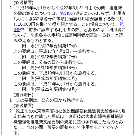
(経過措置)
2
平成19年4月1日から平成22年3月31日までの間、推進費
の額の算定については、
第3条
の規定にかかわらず、利用者
1人につき第2条各号の事項に当該利用者が該当する数に対
し10,000円を乗じて得た額とする。
この場合において、
第
3条
中「前条に該当する利用者の数」とあるのは「利用者に
ついて、前条各号の事項に当該利用者が該当する数」と読
み替えるものとする。
附
則
(平成17年
要綱第17号)
この要綱は、平成17年4月1日から施行する。
附
則
(平成18年
要綱第27号)
この要綱は、公布の日から施行する。
附
則
(平成19年
要綱第14号)
この要綱は、平成19年4月1日から施行する。
附
則
(平成21年
要綱第31号)
この要綱は、平成21年4月1日から施行する。
附
則
(平成22年
要綱第49号)
(施行期日)
1
この要綱は、公布の日から施行する。
(経過措置)
2
改正前の大東市障害福祉施設機能強化推進費支給要綱の規
定に基づき作成した用紙は、改正後の大東市障害福祉施設
機能強化推進費支給要綱の規定に基づき作成したものとみ
なし、当分の間、所要の調整をして使用することができ
る。