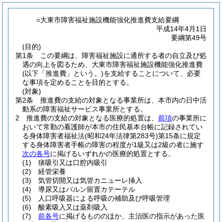
○大東市障害福祉施設機能強化推進費支給要綱
平成14年4月1日
要綱第49号
(目的)
第1条
この要綱は、障害福祉施設に通所する者の自立及び処
遇の向上を図るため、大東市障害福祉施設機能強化推進費
(以下「推進費」という。)
を支給することについて、必要
な事項を定めることを目的とする。
(対象)
第2条
推進費の支給の対象となる事業所は、本市内の日中活
動系の障害福祉サービス事業所とする。
2
推進費の支給の対象となる医療的処置は、
前項
の事業所に
おいて常勤の看護師が本市の住民基本台帳に記録されてい
る身体障害者福祉法
(昭和24年法律第283号)
第15条に規定
する身体障害者手帳の障害の程度が1級又は2級の者に施す
次の各号
に掲げるいずれかの医療的処置とする。
(1)
痰吸引又は口腔内吸引
(2)
経管栄養
(3)
気管切開又は気管カニューレ挿入
(4)
導尿又はバルン留置カテーテル
(5)
人口呼吸器による呼吸の補助及び呼吸管理
(6)
酸素吸入又は薬剤吸入
(7)
前各号
に掲げるもののほか、主治医の指示があった医