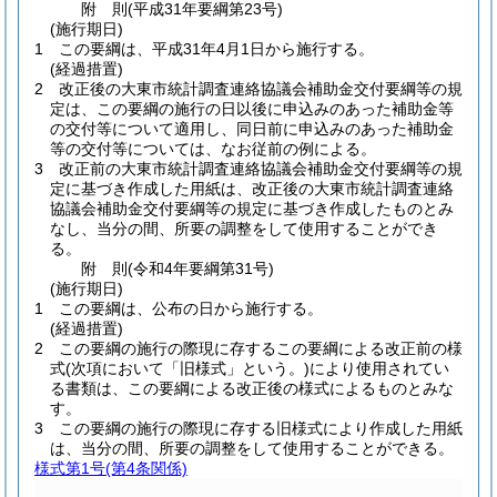
附
則
(平成31年
要綱第23号)
(施行期日)
1
この要綱は、平成31年4月1日から施行する。
(経過措置)
2
改正後の大東市統計調査連絡協議会補助金交付要綱等の規
定は、この要綱の施行の日以後に申込みのあった補助金等
の交付等について適用し、同日前に申込みのあった補助金
等の交付等については、なお従前の例による。
3
改正前の大東市統計調査連絡協議会補助金交付要綱等の規
定に基づき作成した用紙は、改正後の大東市統計調査連絡
協議会補助金交付要綱等の規定に基づき作成したものとみ
なし、当分の間、所要の調整をして使用することができ
る。
附
則
(令和4年
要綱第31号)
(施行期日)
1
この要綱は、公布の日から施行する。
(経過措置)
2
この要綱の施行の際現に存するこの要綱による改正前の様
式
(次項において「旧様式」という。)
により使用されてい
る書類は、この要綱による改正後の様式によるものとみな
す。
3
この要綱の施行の際現に存する旧様式により作成した用紙
は、当分の間、所要の調整をして使用することができる。
様式第1号
(第4条関係)