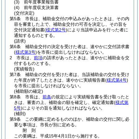
(3)
前年度事業報告書
(4)
前年度収支決算書
(交付決定)
第5条
市長は、補助金交付の申込みがあったときは、その内
容を審査した上で、補助金交付の可否を決定し、その旨を
交付決定通知書
(
様式第2号
)
により当該申込みを行った者に
通知するものとする。
(請求)
第6条
補助金交付の決定を受けた者は、速やかに交付請求書
(
様式第3号
)
を市長に提出しなければならない。
2
市長は、
前項
の請求があったときは、速やかに補助金を交
付するものとする。
(実績報告)
第7条
補助金の交付を受けた者は、当該補助金の交付を受け
た年度が終了したときは、速やかに実績報告書
(
様式第4号
)
を市長に提出しなければならない。
(補助額の確定)
第8条
市長は、
前条
の規定により実績報告書を受け取ったと
きは、審査の上、補助金の額を確定し、確定通知書
(
様式第
5号
)
によりその旨を通知しなければならない。
(補則)
第9条
この要綱に定めるもののほか、補助金の交付に関し必
要な事項は、市長が別に定める。
附
則
この要綱は、平成15年4月1日から施行する。