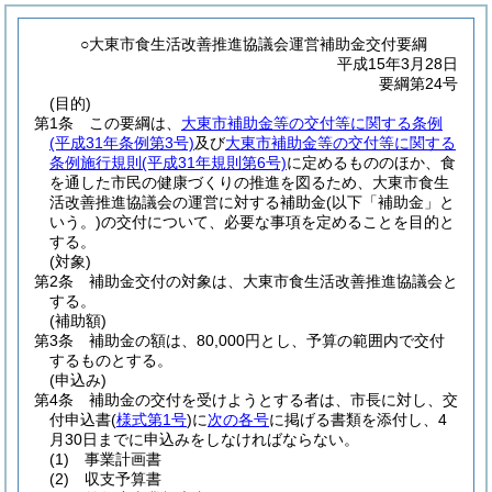
○大東市食生活改善推進協議会運営補助金交付要綱
平成15年3月28日
要綱第24号
(目的)
第1条
この要綱は、
大東市補助金等の交付等に関する条例
(平成31年条例第3号)
及び
大東市補助金等の交付等に関する
条例施行規則
(平成31年規則第6号)
に定めるもののほか、食
を通した市民の健康づくりの推進を図るため、大東市食生
活改善推進協議会の運営に対する補助金
(以下「補助金」と
いう。)
の交付について、必要な事項を定めることを目的と
する。
(対象)
第2条
補助金交付の対象は、大東市食生活改善推進協議会と
する。
(補助額)
第3条
補助金の額は、80,000円とし、予算の範囲内で交付
するものとする。
(申込み)
第4条
補助金の交付を受けようとする者は、市長に対し、交
付申込書
(
様式第1号
)
に
次の各号
に掲げる書類を添付し、4
月30日までに申込みをしなければならない。
(1)
事業計画書
(2)
収支予算書