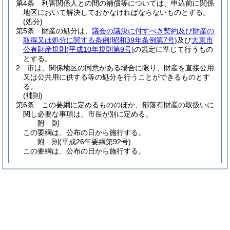
第4条
利害関係人との間の補償等については、申込前に関係
地区において解決しておかなければならないものとする。
(処分)
第5条
財産の処分は、
議会の議決に付すべき契約及び財産の
取得又は処分に関する条例
(昭和39年条例第7号)
及び
大東市
公有財産規則
(平成10年規則第9号)
の規定に準じて行うもの
とする。
2
市は、関係地区の同意がある場合に限り、財産を直接公用
又は公共用に供する等の処分を行うことができるものとす
る。
(補則)
第6条
この要綱に定めるもののほか、部落有財産の取扱いに
関し必要な事項は、市長が別に定める。
附
則
この要綱は、公布の日から施行する。
附
則
(平成26年
要綱第92号)
この要綱は、公布の日から施行する。