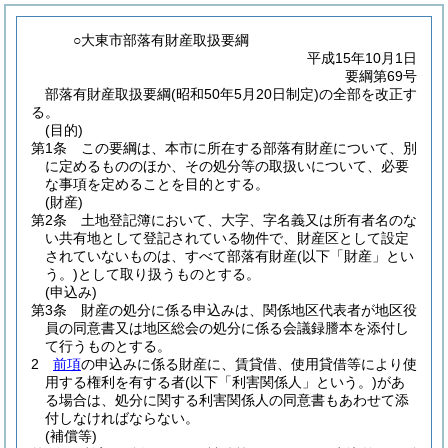
○大東市部落有財産取扱要綱
平成15年10月1日
要綱第69号
部落有財産取扱要綱(昭和50年5月20日制定)の全部を改正す
る。
(目的)
第1条
この要綱は、本市に所在する部落有財産について、別
に定めるもののほか、その処分等の取扱いについて、必要
な事項を定めることを目的とする。
(財産)
第2条
土地登記簿において、大字、字名義又は所有者名のな
い共有地として登記されている物件で、財産区として設定
されていないものは、すべて部落有財産
(以下「財産」とい
う。)
として取り扱うものとする。
(申込み)
第3条
財産の処分に係る申込みは、関係地区代表者が地区役
員の同意書又は地区総会の処分に係る会議録謄本を添付し
て行うものとする。
2
前項
の申込みに係る財産に、賃貸借、使用貸借等により使
用する権利を有する者
(以下「利害関係人」という。)
があ
る場合は、処分に関する利害関係人の同意書もあわせて添
付しなければならない。
(補償等)