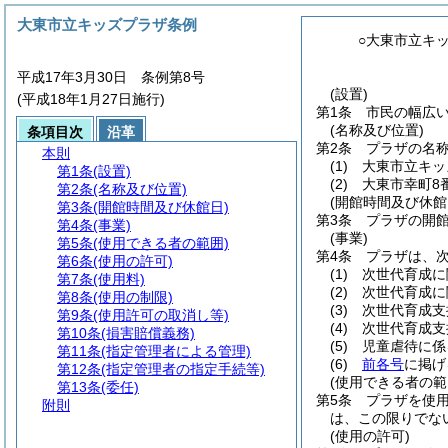
大東市立キッズプラザ条例
○大東市立キ
平成17年3月30日 条例第8号
(設置)
(平成18年1月27日施行)
第1条
市民の幅広
(名称及び位置)
条項目次
沿革
第2条
プラザの名
本則
(1)
大東市立キッ
第1条
(設置)
(2)
大東市幸町8
第2条
(名称及び位置)
(開館時間及び休館
第3条
(開館時間及び休館日)
第3条
プラザの開
第4条
(事業)
(事業)
第5条
(使用できる者の範囲)
第4条
プラザは、
第6条
(使用の許可)
(1)
次世代育成に
第7条
(使用料)
(2)
次世代育成に
第8条
(使用の制限)
(3)
次世代育成支
第9条
(使用許可の取消し等)
(4)
次世代育成支
第10条
(損害賠償義務)
(5)
児童虐待に係
第11条
(指定管理者による管理)
(6)
前各号
に掲げ
第12条
(指定管理者の指定手続等)
(使用できる者の範
第13条
(委任)
第5条
プラザを使
附則
は、この限りでな
(使用の許可)