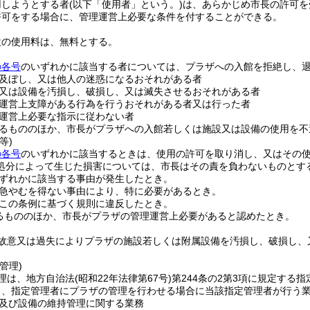
用しようとする者
(以下「使用者」という。)
は、あらかじめ市長の許可を
許可をする場合に、管理運営上必要な条件を付することができる。
設の使用料は、無料とする。
の各号
のいずれかに該当する者については、プラザへの入館を拒絶し、
及ぼし、又は他人の迷惑になるおそれがある者
又は設備を汚損し、破損し、又は滅失させるおそれがある者
運営上支障がある行為を行うおそれがある者又は行った者
運営上必要な指示に従わない者
るもののほか、市長がプラザへの入館若しくは施設又は設備の使用を不
等)
の各号
のいずれかに該当するときは、使用の許可を取り消し、又はその
処分によって生じた損害については、市長はその責を負わないものとす
ずれかに該当する事由が発生したとき。
急やむを得ない事由により、特に必要があるとき。
この条例に基づく規則に違反したとき。
るもののほか、市長がプラザの管理運営上必要があると認めたとき。
故意又は過失によりプラザの施設若しくは附属設備を汚損し、破損し、
。
管理)
理は、地方自治法
(昭和22年法律第67号)
第244条の2第3項に規定する指
り、指定管理者にプラザの管理を行わせる場合に当該指定管理者が行う
及び設備の維持管理に関する業務