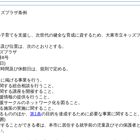
ッズプラザ条例
い子育てを支援し、次世代の健全な育成に資するため、大東市立キッズ
称及び位置は、次のとおりとする。
ズプラザ
番8号
日)
館時間及び休館日は、規則で定める。
次に掲げる事業を行う。
関する総合相談を行うこと。
関する講座を開催すること。
援情報の提供を行うこと。
援サークルのネットワーク化を図ること。
る施策の実施に関すること。
るもののほか、
第1条
の目的を達成するために必要な事業に関すること
囲)
用することができる者は、本市に居住する就学前の児童及びその保護者
い。