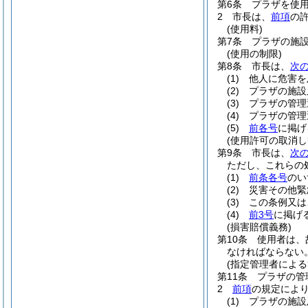
第6条
プラザを使
2
市長は、
前項
の
(使用料)
第7条
プラザの施
(使用の制限)
第8条
市長は、
次
(1)
他人に危害を
(2)
プラザの施設
(3)
プラザの管理
(4)
プラザの管理
(5)
前各号
に掲げ
(使用許可の取消し
第9条
市長は、
次
ただし、これらの
(1)
前条各号
のい
(2)
災害その他緊
(3)
この条例又は
(4)
前3号
に掲げ
(損害賠償義務)
第10条
使用者は、
なければならない
(指定管理者による
第11条
プラザの管
2
前項
の規定によ
(1)
プラザの施設