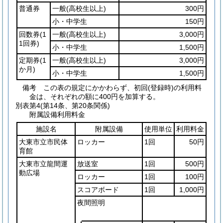
普通券
一般
(高校生以上)
300円
小・中学生
150円
回数券
(1
一般
(高校生以上)
3,000円
1回券)
小・中学生
1,500円
定期券
(1
一般
(高校生以上)
3,000円
か月)
小・中学生
1,500円
備考 この表の規定にかかわらず、初回(登録時)の利用料
金は、それぞれの額に400円を加算する。
別表第4
(第14条、第20条関係)
附属設備利用料金
施設名
附属設備
使用単位
利用料金
大東市立市民体
ロッカー
1回
50円
育館
大東市立龍間運
放送室
1回
500円
動広場
ロッカー
1回
100円
スコアボード
1回
1,000円
夜間照明