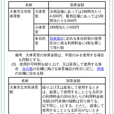
名称
加算金額
大東市立市民
大体育
冷房設備にあっては1時間当たり
体育館
室
4,000円、暖房設備にあっては1時
間当たり3,000円
小体育
1時間当たり500円
室
多目的
別表第3
に定める多目的室の使用
室
区分に係る利用料金に4割を乗じ
て得た額
備考 大体育室の加算金額は、半面のみを使用する場合
も同額とする。
(3)
使用許可時間を繰り上げ、又は延長して使用する場
合
次の表
の左欄に掲げる体育施設の区分に応じ、
同表
の右欄に定める額
名称
加算金額
大東市立市民体育
繰り上げ又は延長して使用するとき
館
は、超過して使用することとなる区分
の利用料金の30分当たりの利用料金相
当額
(10円未満の端数は切り捨てる。
以下同じ。)
とする。ただし、超過して
使用することとなる区分がないとき