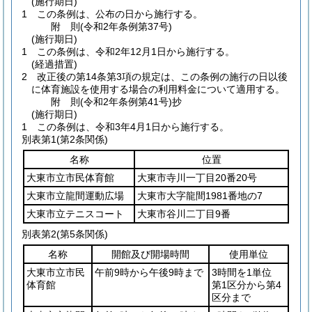
(施行期日)
1
この条例は、公布の日から施行する。
附
則
(令和2年
条例第37号)
(施行期日)
1
この条例は、令和2年12月1日から施行する。
(経過措置)
2
改正後の第14条第3項の規定は、この条例の施行の日以後
に体育施設を使用する場合の利用料金について適用する。
附
則
(令和2年
条例第41号)
抄
(施行期日)
1
この条例は、令和3年4月1日から施行する。
別表第1
(第2条関係)
名称
位置
大東市立市民体育館
大東市寺川一丁目20番20号
大東市立龍間運動広場
大東市大字龍間1981番地の7
大東市立テニスコート
大東市谷川二丁目9番
別表第2
(第5条関係)
名称
開館及び開場時間
使用単位
大東市立市民
午前9時から午後9時まで
3時間を1単位
体育館
第1区分から第4
区分まで