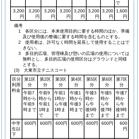
で
3,200
3,200
3,200
3,200
3,200
3,200
3,200
1,600
円
円
円
円
円
円
円
円
備考
1 各区分には、本来使用目的に要する時間のほか、準備
及び使用後の整備に要する時間を含むものとする。
2 使用者は、許可なく時間を延長して使用することはで
きない。
3 多目的広場、管理棟及び憩いの広場の使用については
無料とし、多目的広場の使用区分はグラウンドと同様
とする。
(3) 大東市立テニスコート
区分
第1区
第2区
第3区
第4区
第5区
第6区
第7区
利用
分
分
分
分
分
分
分
料金
午前7
午前9
午前1
午後1
午後3
午後5
午後7
時から
時から
1時か
時から
時か
時か
時か
午前9
午前1
ら午後
午後3
ら午
ら午
ら午
時まで
1時ま
1時ま
時まで
後5時
後7時
後9時
で
で
まで
まで
まで
中学
600円
600円
600円
600円
600円
600円
600
生以
円
下