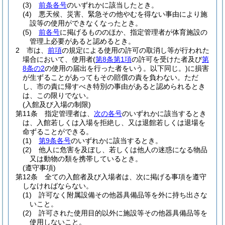
(3)
前条各号
のいずれかに該当したとき。
(4)
悪天候、災害、緊急その他やむを得ない事由により施
設等の使用ができなくなったとき。
(5)
前各号
に掲げるもののほか、指定管理者が体育施設の
管理上必要があると認めるとき。
2
市は、
前項
の規定による使用の許可の取消し等が行われた
場合において、使用者
(
第8条第1項
の許可を受けた者及び
第
8条の2
の使用の届出を行った者をいう。以下同じ。)
に損害
が生ずることがあってもその賠償の責を負わない。
ただ
し、市の責に帰すべき特別の事由があると認められるとき
は、この限りでない。
(入館及び入場の制限)
第11条
指定管理者は、
次の各号
のいずれかに該当するとき
は、入館若しくは入場を拒絶し、又は退館若しくは退場を
命ずることができる。
(1)
第9条各号
のいずれかに該当するとき。
(2)
他人に危害を及ぼし、若しくは他人の迷惑になる物品
又は動物の類を携帯しているとき。
(遵守事項)
第12条
全ての入館者及び入場者は、次に掲げる事項を遵守
しなければならない。
(1)
許可なく附属設備その他器具備品等を外に持ち出さな
いこと。
(2)
許可された使用目的以外に施設等その他器具備品等を
使用しないこと。