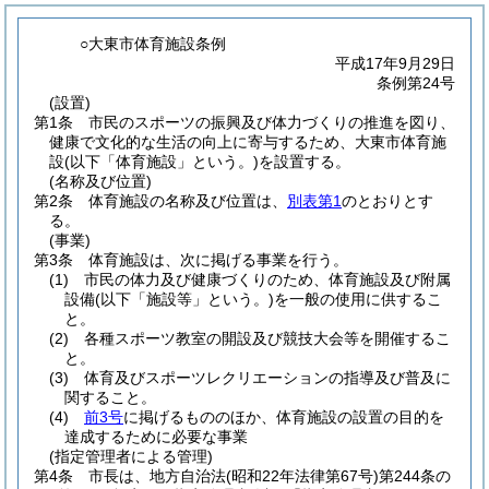
○大東市体育施設条例
平成17年9月29日
条例第24号
(設置)
第1条
市民のスポーツの振興及び体力づくりの推進を図り、
健康で文化的な生活の向上に寄与するため、大東市体育施
設
(以下「体育施設」という。)
を設置する。
(名称及び位置)
第2条
体育施設の名称及び位置は、
別表第1
のとおりとす
る。
(事業)
第3条
体育施設は、次に掲げる事業を行う。
(1)
市民の体力及び健康づくりのため、体育施設及び附属
設備
(以下「施設等」という。)
を一般の使用に供するこ
と。
(2)
各種スポーツ教室の開設及び競技大会等を開催するこ
と。
(3)
体育及びスポーツレクリエーションの指導及び普及に
関すること。
(4)
前3号
に掲げるもののほか、体育施設の設置の目的を
達成するために必要な事業
(指定管理者による管理)
第4条
市長は、地方自治法
(昭和22年法律第67号)
第244条の