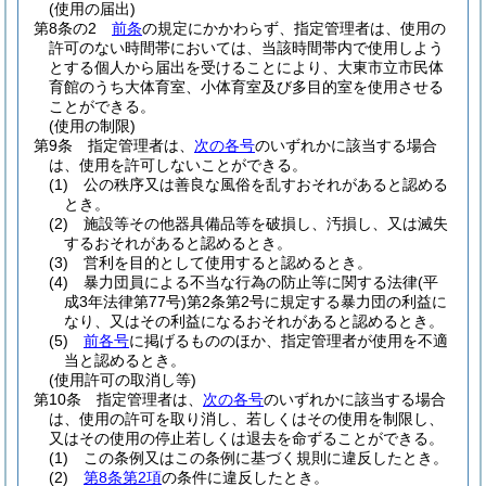
(使用の届出)
第8条の2
前条
の規定にかかわらず、指定管理者は、使用の
許可のない時間帯においては、当該時間帯内で使用しよう
とする個人から届出を受けることにより、大東市立市民体
育館のうち大体育室、小体育室及び多目的室を使用させる
ことができる。
(使用の制限)
第9条
指定管理者は、
次の各号
のいずれかに該当する場合
は、使用を許可しないことができる。
(1)
公の秩序又は善良な風俗を乱すおそれがあると認める
とき。
(2)
施設等その他器具備品等を破損し、汚損し、又は滅失
するおそれがあると認めるとき。
(3)
営利を目的として使用すると認めるとき。
(4)
暴力団員による不当な行為の防止等に関する法律
(平
成3年法律第77号)
第2条第2号に規定する暴力団の利益に
なり、又はその利益になるおそれがあると認めるとき。
(5)
前各号
に掲げるもののほか、指定管理者が使用を不適
当と認めるとき。
(使用許可の取消し等)
第10条
指定管理者は、
次の各号
のいずれかに該当する場合
は、使用の許可を取り消し、若しくはその使用を制限し、
又はその使用の停止若しくは退去を命ずることができる。
(1)
この条例又はこの条例に基づく規則に違反したとき。
(2)
第8条第2項
の条件に違反したとき。