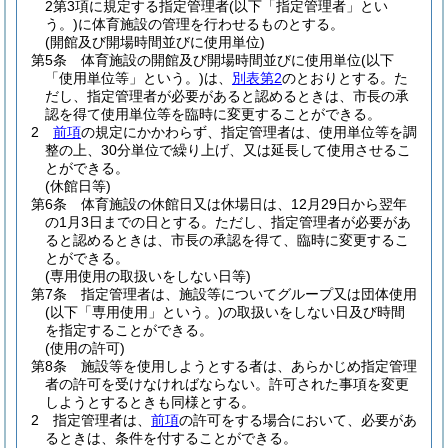
2第3項に規定する指定管理者
(以下「指定管理者」とい
う。)
に体育施設の管理を行わせるものとする。
(開館及び開場時間並びに使用単位)
第5条
体育施設の開館及び開場時間並びに使用単位
(以下
「使用単位等」という。)
は、
別表第2
のとおりとする。
た
だし、指定管理者が必要があると認めるときは、市長の承
認を得て使用単位等を臨時に変更することができる。
2
前項
の規定にかかわらず、指定管理者は、使用単位等を調
整の上、30分単位で繰り上げ、又は延長して使用させるこ
とができる。
(休館日等)
第6条
体育施設の休館日又は休場日は、12月29日から翌年
の1月3日までの日とする。
ただし、指定管理者が必要があ
ると認めるときは、市長の承認を得て、臨時に変更するこ
とができる。
(専用使用の取扱いをしない日等)
第7条
指定管理者は、施設等についてグループ又は団体使用
(以下「専用使用」という。)
の取扱いをしない日及び時間
を指定することができる。
(使用の許可)
第8条
施設等を使用しようとする者は、あらかじめ指定管理
者の許可を受けなければならない。
許可された事項を変更
しようとするときも同様とする。
2
指定管理者は、
前項
の許可をする場合において、必要があ
るときは、条件を付することができる。