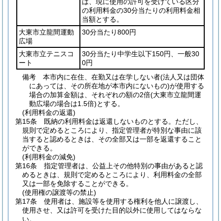
は、現に使用の許可を受けている区分
の利用料金の30分当たりの利用料金相
当額とする。
大東市立龍間運動
30分当たり800円
広場
大東市立テニスコ
30分当たり中学生以下150円、一般30
ート
0円
備考 本市内に在住、在勤又は在学しない者
(法人又は団体
にあっては、その所在地が本市内にないもの)
が使用する
場合の加算金額は、それぞれの額の2倍
(大東市立龍間運
動広場の場合は1.5倍)
とする。
(利用料金の返還)
第15条
既納の利用料金は返還しないものとする。
ただし、
規則で定めるところにより、指定管理者が特別な事由に該
当すると認めるときは、その全部又は一部を返還すること
ができる。
(利用料金の減免)
第16条
指定管理者は、公益上その他特別の事由があると認
めるときは、規則で定めるところにより、利用料金の全部
又は一部を免除することができる。
(使用権の譲渡等の禁止)
第17条
使用者は、施設等を使用する権利を他人に譲渡し、
使用させ、又は許可を受けた目的以外に使用してはならな
い。