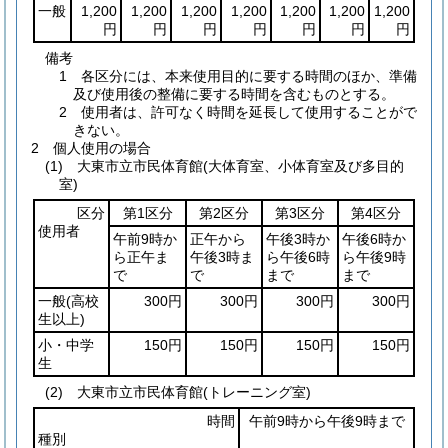
一般
1,200
1,200
1,200
1,200
1,200
1,200
1,200
円
円
円
円
円
円
円
備考
1 各区分には、本来使用目的に要する時間のほか、準備
及び使用後の整備に要する時間を含むものとする。
2 使用者は、許可なく時間を延長して使用することがで
きない。
2 個人使用の場合
(1) 大東市立市民体育館(大体育室、小体育室及び多目的
室)
区分
第1区分
第2区分
第3区分
第4区分
使用者
午前9時か
正午から
午後3時か
午後6時か
ら正午ま
午後3時ま
ら午後6時
ら午後9時
で
で
まで
まで
一般
(高校
300円
300円
300円
300円
生以上)
小・中学
150円
150円
150円
150円
生
(2) 大東市立市民体育館(トレーニング室)
時間
午前9時から午後9時まで
種別