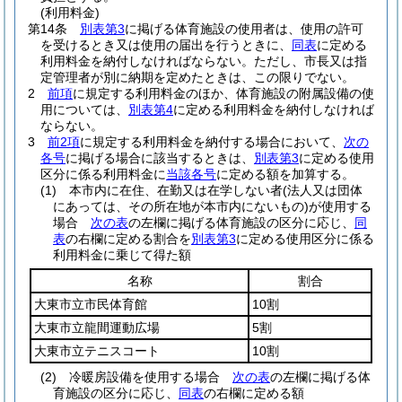
(利用料金)
第14条
別表第3
に掲げる体育施設の使用者は、使用の許可
を受けるとき又は使用の届出を行うときに、
同表
に定める
利用料金を納付しなければならない。
ただし、市長又は指
定管理者が別に納期を定めたときは、この限りでない。
2
前項
に規定する利用料金のほか、体育施設の附属設備の使
用については、
別表第4
に定める利用料金を納付しなければ
ならない。
3
前2項
に規定する利用料金を納付する場合において、
次の
各号
に掲げる場合に該当するときは、
別表第3
に定める使用
区分に係る利用料金に
当該各号
に定める額を加算する。
(1)
本市内に在住、在勤又は在学しない者
(法人又は団体
にあっては、その所在地が本市内にないもの)
が使用する
場合
次の表
の左欄に掲げる体育施設の区分に応じ、
同
表
の右欄に定める割合を
別表第3
に定める使用区分に係る
利用料金に乗じて得た額
名称
割合
大東市立市民体育館
10割
大東市立龍間運動広場
5割
大東市立テニスコート
10割
(2)
冷暖房設備を使用する場合
次の表
の左欄に掲げる体
育施設の区分に応じ、
同表
の右欄に定める額