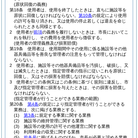
(原状回復の義務)
第18条
使用者は、使用を終了したときは、直ちに施設等を
原状に回復しなければならない。
第10条
の規定により使用
の許可を取り消され、又は使用の停止若しくは退去を命じ
られたときも同様とする。
2
使用者が
前項
の義務を履行しないときは、市長においてこ
れを執行し、その費用を使用者から徴収する。
(使用者の管理義務及び損害賠償)
第19条
使用者は、使用期間中その使用に係る施設等その他
器具備品等を善良な管理者の注意をもって管理しなければ
ならない。
2
使用者は、施設等その他器具備品等を汚損し、破損し、又
は滅失したときは、指定管理者の指示に従いこれを原状に
回復し、又はその損害を賠償しなければならない。
3
使用者がこの条例又はこの条例に基づく規則に違反し、市
及び指定管理者に損害を与えたときは、その損害を賠償し
なければならない。
(指定管理者が行うことができる業務の範囲)
第20条
第4条
の規定により指定管理者が行うことができる
業務は、次に掲げる業務とする。
(1)
第3条
に規定する事業に関する業務
(2)
施設等の維持管理に関する業務
(3)
施設等の使用の許可その他運営に関する業務
(4)
利用料金の収受に関する業務
(5)
前各号
に掲げるもののほか、市長が必要と認める業務