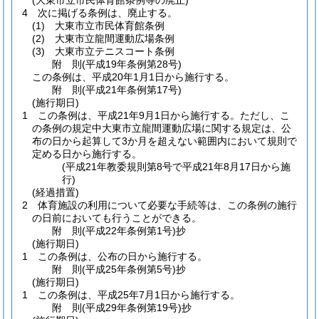
(大東市立市民体育館条例等の廃止)
4
次に掲げる条例は、廃止する。
(1)
大東市立市民体育館条例
(2)
大東市立龍間運動広場条例
(3)
大東市立テニスコート条例
附
則
(平成19年
条例第28号)
この条例は、平成20年1月1日から施行する。
附
則
(平成21年
条例第17号)
(施行期日)
1
この条例は、平成21年9月1日から施行する。
ただし、こ
の条例の規定中大東市立龍間運動広場に関する規定は、公
布の日から起算して3か月を超えない範囲内において規則で
定める日から施行する。
(平成21年教委規則第8号で平成21年8月17日から施
行)
(経過措置)
2
体育施設の利用について必要な手続等は、この条例の施行
の日前においても行うことができる。
附
則
(平成22年
条例第1号)
抄
(施行期日)
1
この条例は、公布の日から施行する。
附
則
(平成25年
条例第5号)
抄
(施行期日)
1
この条例は、平成25年7月1日から施行する。
附
則
(平成29年
条例第19号)
抄