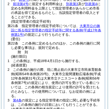
2
前項第4号
に規定する利用料金は、
別表第3
及び
別表第4
に
定める利用料金を上限として指定管理者があらかじめ市長
の承認を得て定めるものとし、当該指定管理者の収入とす
ることができる。
(指定管理者の指定手続等)
第21条
指定管理者の指定手続等については、
大東市公の施
設に係る指定管理者の指定手続等に関する条例
(平成17年条
例第1号)
の規定により行うものとする。
(委任)
第22条
この条例に定めるもののほか、この条例の施行に関
し必要な事項は、規則で定める。
附
則
(施行期日)
1
この条例は、平成18年4月1日から施行する。
(経過措置)
2
この条例の施行の際、現に廃止前の大東市立市民体育館条
例
(昭和54年条例第20号)
、大東市立龍間運動広場条例
(平成
12年条例第31号)
又は大東市立テニスコート条例
(昭和56年
条例第7号)
の規定により、使用の許可を受けている者につ
いては、この条例の相当規定により使用の許可を受けたも
のとみなし、その使用料については、なお従前の例によ
る。
3
第4条
の規定による指定管理者の指定に関し必要な手続等
は、この条例の施行の日前においても行うことができる。