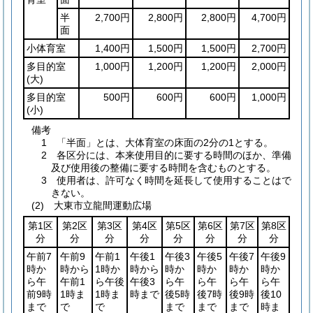
半
2,700円
2,800円
2,800円
4,700円
面
小体育室
1,400円
1,500円
1,500円
2,700円
多目的室
1,000円
1,200円
1,200円
2,000円
(大)
多目的室
500円
600円
600円
1,000円
(小)
備考
1 「半面」とは、大体育室の床面の2分の1とする。
2 各区分には、本来使用目的に要する時間のほか、準備
及び使用後の整備に要する時間を含むものとする。
3 使用者は、許可なく時間を延長して使用することはで
きない。
(2) 大東市立龍間運動広場
第1区
第2区
第3区
第4区
第5区
第6区
第7区
第8区
分
分
分
分
分
分
分
分
午前7
午前9
午前1
午後1
午後3
午後5
午後7
午後9
時か
時から
1時か
時から
時か
時か
時か
時か
ら午
午前1
ら午後
午後3
ら午
ら午
ら午
ら午
前9時
1時ま
1時ま
時まで
後5時
後7時
後9時
後10
まで
で
で
まで
まで
まで
時ま