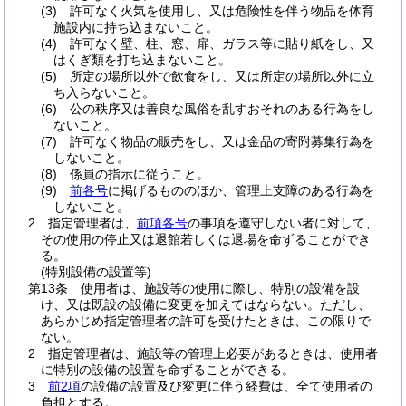
(3)
許可なく火気を使用し、又は危険性を伴う物品を体育
施設内に持ち込まないこと。
(4)
許可なく壁、柱、窓、扉、ガラス等に貼り紙をし、又
はくぎ類を打ち込まないこと。
(5)
所定の場所以外で飲食をし、又は所定の場所以外に立
ち入らないこと。
(6)
公の秩序又は善良な風俗を乱すおそれのある行為をし
ないこと。
(7)
許可なく物品の販売をし、又は金品の寄附募集行為を
しないこと。
(8)
係員の指示に従うこと。
(9)
前各号
に掲げるもののほか、管理上支障のある行為を
しないこと。
2
指定管理者は、
前項各号
の事項を遵守しない者に対して、
その使用の停止又は退館若しくは退場を命ずることができ
る。
(特別設備の設置等)
第13条
使用者は、施設等の使用に際し、特別の設備を設
け、又は既設の設備に変更を加えてはならない。
ただし、
あらかじめ指定管理者の許可を受けたときは、この限りで
ない。
2
指定管理者は、施設等の管理上必要があるときは、使用者
に特別の設備の設置を命ずることができる。
3
前2項
の設備の設置及び変更に伴う経費は、全て使用者の
負担とする。