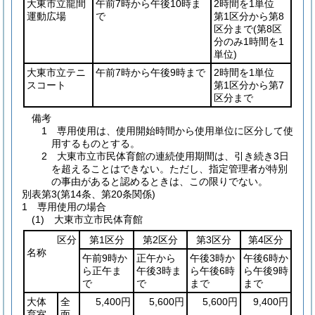
大東市立龍間
午前7時から午後10時ま
2時間を1単位
運動広場
で
第1区分から第8
区分まで
(第8区
分のみ1時間を1
単位)
大東市立テニ
午前7時から午後9時まで
2時間を1単位
スコート
第1区分から第7
区分まで
備考
1 専用使用は、使用開始時間から使用単位に区分して使
用するものとする。
2 大東市立市民体育館の連続使用期間は、引き続き3日
を超えることはできない。ただし、指定管理者が特別
の事由があると認めるときは、この限りでない。
別表第3
(第14条、第20条関係)
1 専用使用の場合
(1) 大東市立市民体育館
区分
第1区分
第2区分
第3区分
第4区分
名称
午前9時か
正午から
午後3時か
午後6時か
ら正午ま
午後3時ま
ら午後6時
ら午後9時
で
で
まで
まで
大体
全
5,400円
5,600円
5,600円
9,400円
育室
面