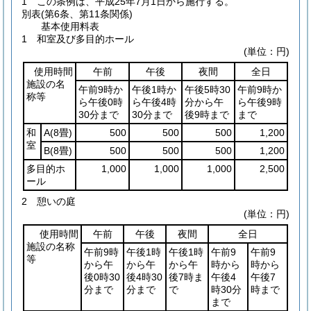
1
この条例は、平成25年7月1日から施行する。
別表
(第6条、第11条関係)
基本使用料表
1 和室及び多目的ホール
(単位：円)
使用時間
午前
午後
夜間
全日
施設の名
午前9時か
午後1時か
午後5時30
午前9時か
称等
ら午後0時
ら午後4時
分から午
ら午後9時
30分まで
30分まで
後9時まで
まで
和
A
(8畳)
500
500
500
1,200
室
B
(8畳)
500
500
500
1,200
多目的ホ
1,000
1,000
1,000
2,500
ール
2 憩いの庭
(単位：円)
使用時間
午前
午後
夜間
全日
施設の名称
午前9時
午後1時
午後1時
午前9
午前9
等
から午
から午
から午
時から
時から
後0時30
後4時30
後7時ま
午後4
午後7
分まで
分まで
で
時30分
時まで
まで