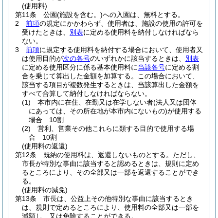
(使用料)
第11条
公園
(施設を含む。)
への入園は、無料とする。
2
前項
の規定にかかわらず、使用者は、施設の使用の許可を
受けたときは、
別表
に定める使用料を納付しなければなら
ない。
3
前項
に規定する使用料を納付する場合において、使用者又
は使用目的が
次の各号
のいずれかに該当するときは、
別表
に定める使用区分に係る基本使用料に
当該各号
に定める割
合を乗じて算出した金額を加算する。
この場合において、
該当する項目が複数発生するときは、当該算出した金額を
すべて合算して納付しなければならない。
(1)
本市内に在住、在勤又は在学しない者
(法人又は団体
にあっては、その所在地が本市内にないもの)
が使用する
場合 10割
(2)
営利、営業その他これらに類する目的で使用する場
合 10割
(使用料の返還)
第12条
既納の使用料は、返還しないものとする。
ただし、
市長が特別な事由に該当すると認めるときは、規則に定め
るところにより、その全部又は一部を返還することができ
る。
(使用料の減免)
第13条
市長は、公益上その他特別な事由に該当するとき
は、規則で定めるところにより、使用料の全部又は一部を
減額し、又は免除することができる。