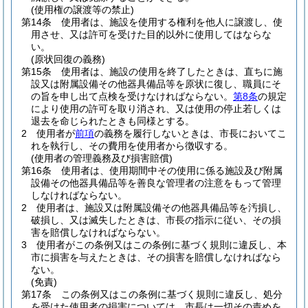
(使用権の譲渡等の禁止)
第14条
使用者は、施設を使用する権利を他人に譲渡し、使
用させ、又は許可を受けた目的以外に使用してはならな
い。
(原状回復の義務)
第15条
使用者は、施設の使用を終了したときは、直ちに施
設又は附属設備その他器具備品等を原状に復し、職員にそ
の旨を申し出て点検を受けなければならない。
第8条
の規定
により使用の許可を取り消され、又は使用の停止若しくは
退去を命じられたときも同様とする。
2
使用者が
前項
の義務を履行しないときは、市長においてこ
れを執行し、その費用を使用者から徴収する。
(使用者の管理義務及び損害賠償)
第16条
使用者は、使用期間中その使用に係る施設及び附属
設備その他器具備品等を善良な管理者の注意をもって管理
しなければならない。
2
使用者は、施設又は附属設備その他器具備品等を汚損し、
破損し、又は滅失したときは、市長の指示に従い、その損
害を賠償しなければならない。
3
使用者がこの条例又はこの条例に基づく規則に違反し、本
市に損害を与えたときは、その損害を賠償しなければなら
ない。
(免責)
第17条
この条例又はこの条例に基づく規則に違反し、処分
を受けた使用者の損害については、市長は一切その責めを