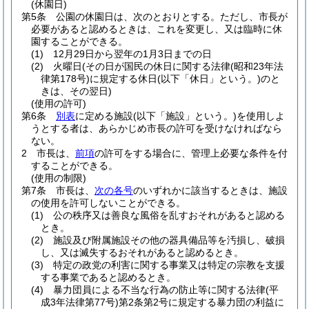
(休園日)
第5条
公園の休園日は、次のとおりとする。
ただし、市長が
必要があると認めるときは、これを変更し、又は臨時に休
園することができる。
(1)
12月29日から翌年の1月3日までの日
(2)
火曜日
(その日が国民の休日に関する法律
(昭和23年法
律第178号)
に規定する休日
(以下「休日」という。)
のと
きは、その翌日)
(使用の許可)
第6条
別表
に定める施設
(以下「施設」という。)
を使用しよ
うとする者は、あらかじめ市長の許可を受けなければなら
ない。
2
市長は、
前項
の許可をする場合に、管理上必要な条件を付
することができる。
(使用の制限)
第7条
市長は、
次の各号
のいずれかに該当するときは、施設
の使用を許可しないことができる。
(1)
公の秩序又は善良な風俗を乱すおそれがあると認める
とき。
(2)
施設及び附属施設その他の器具備品等を汚損し、破損
し、又は滅失するおそれがあると認めるとき。
(3)
特定の政党の利害に関する事業又は特定の宗教を支援
する事業であると認めるとき。
(4)
暴力団員による不当な行為の防止等に関する法律
(平
成3年法律第77号)
第2条第2号に規定する暴力団の利益に