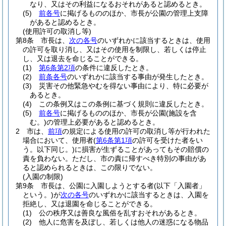
なり、又はその利益になるおそれがあると認めるとき。
(5)
前各号
に掲げるもののほか、市長が公園の管理上支障
があると認めるとき。
(使用許可の取消し等)
第8条
市長は、
次の各号
のいずれかに該当するときは、使用
の許可を取り消し、又はその使用を制限し、若しくは停止
し、又は退去を命じることができる。
(1)
第6条第2項
の条件に違反したとき。
(2)
前条各号
のいずれかに該当する事由が発生したとき。
(3)
災害その他緊急やむを得ない事由により、特に必要が
あるとき。
(4)
この条例又はこの条例に基づく規則に違反したとき。
(5)
前各号
に掲げるもののほか、市長が公園
(施設を含
む。)
の管理上必要があると認めるとき。
2
市は、
前項
の規定による使用の許可の取消し等が行われた
場合において、使用者
(
第6条第1項
の許可を受けた者をい
う。以下同じ。)
に損害が生ずることがあってもその賠償の
責を負わない。
ただし、市の責に帰すべき特別の事由があ
ると認められるときは、この限りでない。
(入園の制限)
第9条
市長は、公園に入園しようとする者
(以下「入園者」
という。)
が
次の各号
のいずれかに該当するときは、入園を
拒絶し、又は退園を命じることができる。
(1)
公の秩序又は善良な風俗を乱すおそれがあるとき。
(2)
他人に危害を及ぼし、若しくは他人の迷惑になる物品