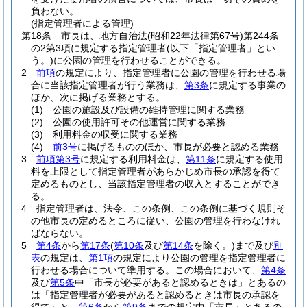
負わない。
(指定管理者による管理)
第18条
市長は、地方自治法
(昭和22年法律第67号)
第244条
の2第3項に規定する指定管理者
(以下「指定管理者」とい
う。)
に公園の管理を行わせることができる。
2
前項
の規定により、指定管理者に公園の管理を行わせる場
合に当該指定管理者が行う業務は、
第3条
に規定する事業の
ほか、次に掲げる業務とする。
(1)
公園の施設及び設備の維持管理に関する業務
(2)
公園の使用許可その他運営に関する業務
(3)
利用料金の収受に関する業務
(4)
前3号
に掲げるもののほか、市長が必要と認める業務
3
前項第3号
に規定する利用料金は、
第11条
に規定する使用
料を上限として指定管理者があらかじめ市長の承認を得て
定めるものとし、当該指定管理者の収入とすることができ
る。
4
指定管理者は、法令、この条例、この条例に基づく規則そ
の他市長の定めるところに従い、公園の管理を行わなけれ
ばならない。
5
第4条
から
第17条
(
第10条
及び
第14条
を除く。)
まで及び
別
表
の規定は、
第1項
の規定により公園の管理を指定管理者に
行わせる場合について準用する。
この場合において、
第4条
及び
第5条
中「市長が必要があると認めるときは」とあるの
は「指定管理者が必要があると認めるときは市長の承認を