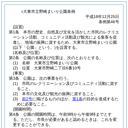
○大東市立野崎まいり公園条例
平成18年12月25日
条例第46号
(設置)
第1条
本市の歴史、自然及び文化を活かした市民のレクリエ
ーション活動、コミュニティ活動及び観光による集客を促
進し、地域の振興に資するため、大東市立野崎まいり公園
(以下「公園」という。)
を設置する。
(名称及び位置)
第2条
公園の名称及び位置は、次のとおりとする。
(1)
名称 大東市立野崎まいり公園
(2)
位置 大東市野崎二丁目6番10号
(事業)
第3条
公園は、次の事業を行う。
(1)
市民のレクリエーション及びコミュニティ活動に資す
ること。
(2)
本市の文化及び観光の振興に資すること。
(3)
前2号
に掲げるもののほか、
第1条
の目的を達成するた
めに必要なこと。
(開園時間)
第4条
公園の開園時間は、午前9時から午後9時までとす
る。
ただし、市長が必要があると認めるときは、これを変
更することができる。