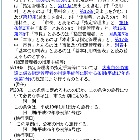
得て」と、
第6条
から
第9条
までの規定中「市長」とあるの
は「指定管理者」と、
第11条
(見出しを含む。)
中「使用
料」とあるのは「利用料金」と、
第12条
(見出しを含む。)
及び
第13条
(見出しを含む。)
中「使用料」とあるのは「利
用料金」と、「市長」とあるのは「指定管理者」と、
第15
条第2項
中「市長」とあるのは「指定管理者」と、
第16条
第2項
中「市長」とあるのは「指定管理者」と、
同条第3項
中「本市」とあるのは「本市又は指定管理者」と、
第17条
中「市長」とあるのは「市長及び指定管理者」と、
別表
中
「基本使用料表」とあるのは「基本利用料金表」と読み替
えるものとする。
(指定管理者の指定手続等)
第19条
指定管理者の指定手続等については、
大東市公の施
設に係る指定管理者の指定手続等に関する条例
(平成17年条
例第1号)
の規定により行うものとする。
(委任)
第20条
この条例に定めるもののほか、この条例の施行につ
いて必要な事項は、市長が別に定める。
附
則
この条例は、平成19年1月1日から施行する。
附
則
(平成22年
条例第1号)
抄
(施行期日)
1
この条例は、公布の日から施行する。
附
則
(平成25年
条例第5号)
抄
(施行期日)