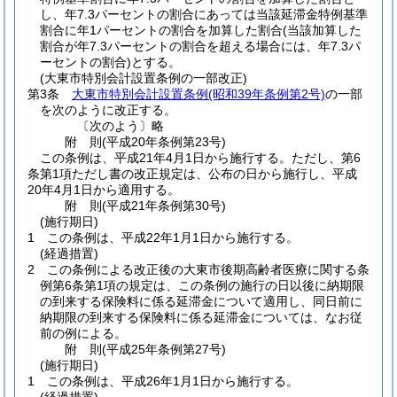
し、年7.3パーセントの割合にあっては当該延滞金特例基準
割合に年1パーセントの割合を加算した割合
(当該加算した
割合が年7.3パーセントの割合を超える場合には、年7.3パ
ーセントの割合)
とする。
(大東市特別会計設置条例の一部改正)
第3条
大東市特別会計設置条例
(昭和39年条例第2号)
の一部
を次のように改正する。
〔次のよう〕略
附
則
(平成20年
条例第23号)
この条例は、平成21年4月1日から施行する。
ただし、第6
条第1項ただし書の改正規定は、公布の日から施行し、平成
20年4月1日から適用する。
附
則
(平成21年
条例第30号)
(施行期日)
1
この条例は、平成22年1月1日から施行する。
(経過措置)
2
この条例による改正後の大東市後期高齢者医療に関する条
例第6条第1項の規定は、この条例の施行の日以後に納期限
の到来する保険料に係る延滞金について適用し、同日前に
納期限の到来する保険料に係る延滞金については、なお従
前の例による。
附
則
(平成25年
条例第27号)
(施行期日)
1
この条例は、平成26年1月1日から施行する。