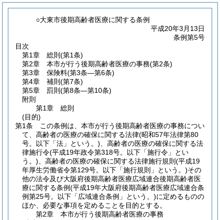
○大東市後期高齢者医療に関する条例
平成20年3月13日
条例第5号
目次
第1章
総則
(第1条)
第2章
本市が行う後期高齢者医療の事務
(第2条)
第3章
保険料
(第3条―第6条)
第4章
補則
(第7条)
第5章
罰則
(第8条―第10条)
附則
第1章
総則
(目的)
第1条
この条例は、本市が行う後期高齢者医療の事務につい
て、高齢者の医療の確保に関する法律
(昭和57年法律第80
号。以下「法」という。)
、高齢者の医療の確保に関する法
律施行令
(平成19年政令第318号。以下「施行令」とい
う。)
、高齢者の医療の確保に関する法律施行規則
(平成19
年厚生労働省令第129号。以下「施行規則」という。)
その
他の法令及び大阪府後期高齢者医療広域連合後期高齢者医
療に関する条例
(平成19年大阪府後期高齢者医療広域連合条
例第25号。以下「広域連合条例」という。)
に定めるものの
ほか、必要な事項を定めることを目的とする。
第2章
本市が行う後期高齢者医療の事務