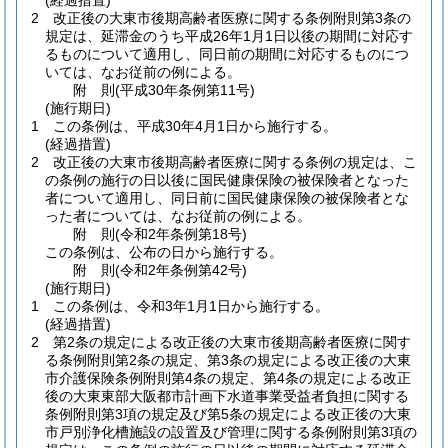
(経過措置)
2
改正後の大東市後期高齢者医療に関する条例附則第3条の
規定は、延滞金のうち平成26年1月1日以後の期間に対応す
るものについて適用し、同日前の期間に対応するものにつ
いては、なお従前の例による。
附
則
(平成30年
条例第11号)
(施行期日)
1
この条例は、平成30年4月1日から施行する。
(経過措置)
2
改正後の大東市後期高齢者医療に関する条例の規定は、こ
の条例の施行の日以後に国民健康保険の被保険者となった
者について適用し、同日前に国民健康保険の被保険者とな
った者については、なお従前の例による。
附
則
(令和2年
条例第18号)
この条例は、公布の日から施行する。
附
則
(令和2年
条例第42号)
(施行期日)
1
この条例は、令和3年1月1日から施行する。
(経過措置)
2
第2条の規定による改正後の大東市後期高齢者医療に関す
る条例附則第2条の規定、第3条の規定による改正後の大東
市介護保険条例附則第4条の規定、第4条の規定による改正
後の大東東部大阪都市計画下水道事業受益者負担に関する
条例附則第3項の規定及び第5条の規定による改正後の大東
市戸別浄化槽施設の設置及び管理に関する条例附則第3項の