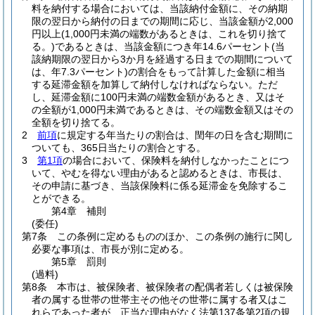
料を納付する場合においては、当該納付金額に、その納期
限の翌日から納付の日までの期間に応じ、当該金額が2,000
円以上
(1,000円未満の端数があるときは、これを切り捨て
る。)
であるときは、当該金額につき年14.6パーセント
(当
該納期限の翌日から3か月を経過する日までの期間について
は、年7.3パーセント)
の割合をもって計算した金額に相当
する延滞金額を加算して納付しなければならない。
ただ
し、延滞金額に100円未満の端数金額があるとき、又はそ
の全額が1,000円未満であるときは、その端数金額又はその
全額を切り捨てる。
2
前項
に規定する年当たりの割合は、閏年の日を含む期間に
ついても、365日当たりの割合とする。
3
第1項
の場合において、保険料を納付しなかったことにつ
いて、やむを得ない理由があると認めるときは、市長は、
その申請に基づき、当該保険料に係る延滞金を免除するこ
とができる。
第4章
補則
(委任)
第7条
この条例に定めるもののほか、この条例の施行に関し
必要な事項は、市長が別に定める。
第5章
罰則
(過料)
第8条
本市は、被保険者、被保険者の配偶者若しくは被保険
者の属する世帯の世帯主その他その世帯に属する者又はこ
れらであった者が、正当な理由がなく法第137条第2項の規