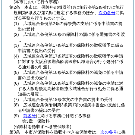
(本市において行う事務)
第2条
本市は、保険料の徴収並びに施行令第2条並びに施行
規則第6条及び第7条に規定する事務のほか、
次の各号
に掲
げる事務を行うものとする。
(1)
広域連合条例第2条の葬祭費の支給に係る申請書の提
出の受付
(2)
広域連合条例第16条の保険料の額に係る通知書の引渡
し
(3)
広域連合条例第17条第2項の保険料の徴収猶予に係る
申請書の提出の受付
(4)
広域連合条例第17条第2項の保険料の徴収猶予の申請
に対する大阪府後期高齢者医療広域連合が行う処分に係
る通知書の引渡し
(5)
広域連合条例第18条第2項の保険料の減免に係る申請
書の提出の受付
(6)
広域連合条例第18条第2項の保険料の減免の申請に対
する大阪府後期高齢者医療広域連合が行う処分に係る通
知書の引渡し
(7)
広域連合条例第19条本文の申告書の提出の受付
(8)
広域連合条例附則第3条第1項の傷病手当金の支給に係
る申請書の提出の受付
(9)
前各号
に掲げる事務に付随する事務
第3章
保険料
(保険料を徴収すべき被保険者)
第3条
本市が保険料を徴収すべき被保険者は、
次の各号
に掲