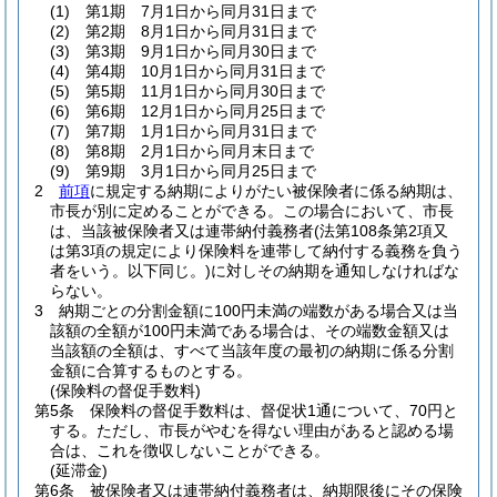
(1)
第1期 7月1日から同月31日まで
(2)
第2期 8月1日から同月31日まで
(3)
第3期 9月1日から同月30日まで
(4)
第4期 10月1日から同月31日まで
(5)
第5期 11月1日から同月30日まで
(6)
第6期 12月1日から同月25日まで
(7)
第7期 1月1日から同月31日まで
(8)
第8期 2月1日から同月末日まで
(9)
第9期 3月1日から同月25日まで
2
前項
に規定する納期によりがたい被保険者に係る納期は、
市長が別に定めることができる。
この場合において、市長
は、当該被保険者又は連帯納付義務者
(法第108条第2項又
は第3項の規定により保険料を連帯して納付する義務を負う
者をいう。以下同じ。)
に対しその納期を通知しなければな
らない。
3
納期ごとの分割金額に100円未満の端数がある場合又は当
該額の全額が100円未満である場合は、その端数金額又は
当該額の全額は、すべて当該年度の最初の納期に係る分割
金額に合算するものとする。
(保険料の督促手数料)
第5条
保険料の督促手数料は、督促状1通について、70円と
する。
ただし、市長がやむを得ない理由があると認める場
合は、これを徴収しないことができる。
(延滞金)
第6条
被保険者又は連帯納付義務者は、納期限後にその保険