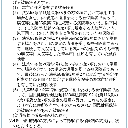
げる被保険者とする。
(1)
本市に住所を有する被保険者
(2)
法第55条第1項
(法第55条の2第2項において準用する
場合を含む。)
の規定の適用を受ける被保険者であって、
病院等
(法第55条第1項に規定する病院等をいう。以下同
じ。)
に入院等
(法第55条第1項に規定する入院等をいう。
以下同じ。)
をした際本市に住所を有していた被保険者
(3)
法第55条第2項第1号
(法第55条の2第2項において準用
する場合を含む。)
の規定の適用を受ける被保険者であっ
て、継続して入院等をしている2以上の病院等のうち最初
の病院等に入院等をした際本市に住所を有していた被保
険者
(4)
法第55条第2項第2号
(法第55条の2第2項において準用
する場合を含む。)
の規定の適用を受ける被保険者であっ
て、最後に行った法第55条第2項第2号に規定する特定住
所変更に係る同号に規定する継続入院等の際本市に住所
を有していた被保険者
(5)
法第55条の2第1項の規定の適用を受ける被保険者であ
って、国民健康保険法
(昭和33年法律第192号)
第116条の
2第1項及び第2項の規定の適用を受け、これらの規定に
より本市に住所を有するものとみなされた国民健康保険
の被保険者であった被保険者
(普通徴収に係る保険料の納期)
第4条
普通徴収の方法によって徴収する保険料の納期は、次
のとおりとする。