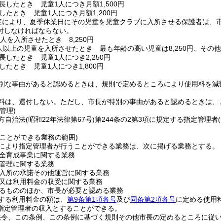
長したとき 児童1人につき月額1,500円
したとき 児童1人につき月額1,200円
定により、夏季休業日にその児童を児童クラブに入所させる保護者は、
付しなければならない。
人を入所させたとき 8,250円
人以上の児童を入所させたとき 最も年齢の高い児童は8,250円、その他の
長したとき 児童1人につき2,250円
したとき 児童1人につき1,800円
別な事由があると認めるときは、規則で定めるところにより使用料を減
料は、還付しない。
ただし、市長が特別の事由があると認めるときは、
管理)
方自治法
(昭和22年法律第67号)
第244条の2第3項に規定する指定管理者
うことができる業務の範囲)
により指定管理者が行うことができる業務は、次に掲げる業務とする。
全育成事業に関する業務
管理に関する業務
入所の承諾その他運営に関する業務
又は利用料金の収受に関する業務
るもののほか、市長が必要と認める業務
する利用料金の額は、
第9条第1項各号
及び
同条第2項各号
に定める使用
指定管理者の収入とすることができる。
法令、この条例、この条例に基づく規則その他市長の定めるところに従