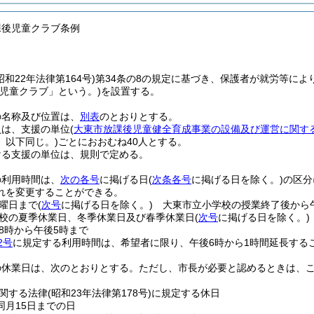
課後児童クラブ条例
昭和22年法律第164号)
第34条の8の規定に基づき、保護者が就労等に
「児童クラブ」という。)
を設置する。
の名称及び位置は、
別表
のとおりとする。
員は、支援の単位
(
大東市放課後児童健全育成事業の設備及び運営に関す
。以下同じ。)
ごとにおおむね40人とする。
ける支援の単位は、規則で定める。
の利用時間は、
次の各号
に掲げる日
(
次条各号
に掲げる日を除く。)
の区分
れを変更することができる。
曜日まで
(
次号
に掲げる日を除く。)
大東市立小学校の授業終了後から
校の夏季休業日、冬季休業日及び春季休業日
(
次号
に掲げる日を除く。)
8時から午後5時まで
2号
に規定する利用時間は、希望者に限り、午後6時から1時間延長する
の休業日は、次のとおりとする。
ただし、市長が必要と認めるときは、
関する法律
(昭和23年法律第178号)
に規定する休日
同月15日までの日