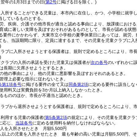
ら翌年の1月3日までの日
(
第2号
に掲げる日を除く。)
に入所することができる児童は、本市内に在住し、かつ、小学校に就学し
当しているものとする。
労、疾病、介護その他市長が適当と認める事由により、放課後における
育成に著しい支障を及ぼすおそれがあるものとして、市長が認める状態
る要件にかかわらず、大東市立小学校の夏季休業日にあっては、就労、
ても、当該期間に限り、定員に達するまで、その児童を児童クラブに入
)
クラブに入所させようとする保護者は、規則で定めるところにより、市
)
童クラブの入所の承諾を受けた児童又は保護者が
次の各号
のいずれかに
は長期に欠席させようとするとき。
の他の事由により、他の児童に悪影響を及ぼすおそれのあるとき。
管理上必要な指示に従わないとき。
条第1項各号
に掲げる要件の全て又は
同条第2項
に定める要件に該当しな
使用料又は実費負担を3か月以上納入しなかったとき。
るもののほか、市長が不適当と認めたとき。
クラブから退所させようとする保護者は、規則で定めるところにより、
を利用する児童の保護者
(
第5条第2項
の規定により、その児童を児童クラ
に応じ、
当該各号
に定める使用料を納付しなければならない。
人を入所させたとき 月額5,500円
人以上の児童を入所させたとき 最も年齢の高い児童は月額5,500円、その