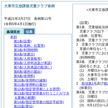
大東市立放課後児童クラブ条例
○大東市立放
平成21年3月27日 条例第11号
(設置)
(令和5年4月1日施行)
第1条
児童福祉法
(
児童クラブ
(以下
条項目次
沿革
(名称、位置等)
本則
第2条
児童クラブ
第1条
(設置)
2
児童クラブの定
第2条
(名称、位置等)
支援の単位をいう
第3条
(利用時間)
3
児童クラブにお
第4条
(休業日)
(利用時間)
第5条
(入所資格等)
第3条
児童クラブ
第6条
(入所申請及び承諾)
認めるときは、こ
第7条
(入所承諾の取消し)
(1)
月曜日から金
第8条
(退所の届出)
(2)
大東市立小学
第9条
(使用料)
(3)
土曜日 午前
第10条
(使用料の減免)
2
前項第1号
及び
第
第11条
(使用料の還付)
(休業日)
第12条
(指定管理者による管理)
第4条
児童クラブ
第13条
(指定管理者が行うことができ
(1)
日曜日
る業務の範囲)
(2)
国民の祝日に
第14条
(指定管理者の指定手続等)
(3)
8月12日から
第15条
(委任)