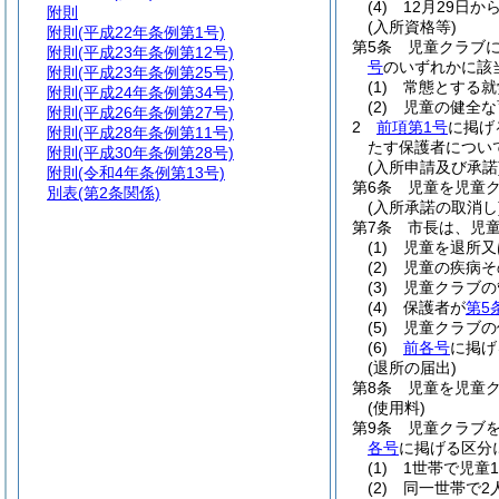
(4)
12月29日か
附則
(入所資格等)
附則
(平成22年条例第1号)
第5条
児童クラブ
附則
(平成23年条例第12号)
号
のいずれかに該
附則
(平成23年条例第25号)
(1)
常態とする就
附則
(平成24年条例第34号)
(2)
児童の健全な
附則
(平成26年条例第27号)
2
前項第1号
に掲げ
附則
(平成28年条例第11号)
たす保護者につい
附則
(平成30年条例第28号)
(入所申請及び承諾
附則
(令和4年条例第13号)
第6条
児童を児童
別表
(第2条関係)
(入所承諾の取消し
第7条
市長は、児
(1)
児童を退所又
(2)
児童の疾病そ
(3)
児童クラブの
(4)
保護者が
第5
(5)
児童クラブの
(6)
前各号
に掲げ
(退所の届出)
第8条
児童を児童
(使用料)
第9条
児童クラブ
各号
に掲げる区分
(1)
1世帯で児童1
(2)
同一世帯で2