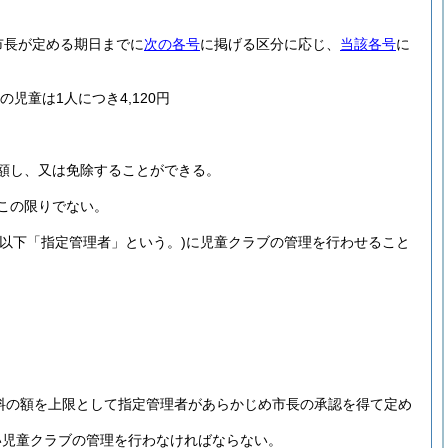
市長が定める期日までに
次の各号
に掲げる区分に応じ、
当該各号
に
児童は1人につき4,120円
額し、又は免除することができる。
この限りでない。
(以下「指定管理者」という。)
に児童クラブの管理を行わせること
料の額を上限として指定管理者があらかじめ市長の承認を得て定め
い児童クラブの管理を行わなければならない。