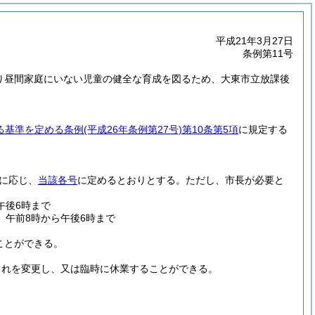
平成21年3月27日
条例第11号
より昼間家庭にいない児童の健全な育成を図るため、大東市立放課後
る基準を定める条例
(平成26年条例第27号)
第10条第5項
に規定する
に応じ、
当該各号
に定めるとおりとする。
ただし、市長が必要と
午後6時まで
午前8時から午後6時まで
ことができる。
これを変更し、又は臨時に休業することができる。