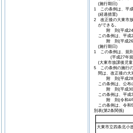
(施行期日)
1
この条例は、平成
(経過措置)
2
改正後の大東市
ができる。
附
則
(平成2
この条例は、平成2
附
則
(平成2
(施行期日)
1
この条例は、規
(平成27年
(大東市放課後児
5
この条例の施行の
間は、改正後の大
附
則
(平成2
この条例は、公布
附
則
(平成3
この条例は、平成3
附
則
(令和4
この条例は、令和
別表
(第2条関係)
大東市立四条北小