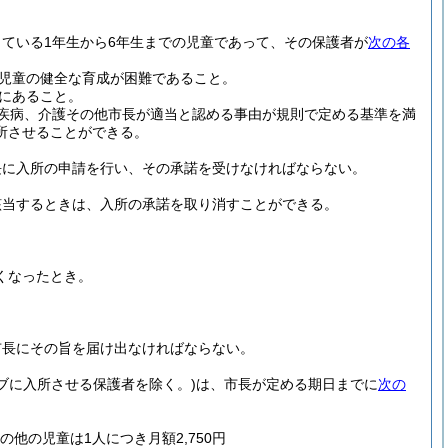
ている1年生から6年生までの児童であって、その保護者が
次の各
児童の健全な育成が困難であること。
にあること。
疾病、介護その他市長が適当と認める事由が規則で定める基準を満
所させることができる。
長に入所の申請を行い、その承諾を受けなければならない。
該当するときは、入所の承諾を取り消すことができる。
くなったとき。
市長にその旨を届け出なければならない。
ブに入所させる保護者を除く。)
は、市長が定める期日までに
次の
他の児童は1人につき月額2,750円