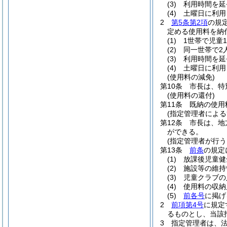
(3)
利用時間を延
(4)
土曜日に利用
2
第5条第2項
の規
定める使用料を納
(1)
1世帯で児童1
(2)
同一世帯で2
(3)
利用時間を延
(4)
土曜日に利用
(使用料の減免)
第10条
市長は、特
(使用料の還付)
第11条
既納の使用
(指定管理者による
第12条
市長は、地
ができる。
(指定管理者が行
第13条
前条
の規定
(1)
放課後児童健
(2)
施設等の維持
(3)
児童クラブの
(4)
使用料の収納
(5)
前各号
に掲げ
2
前項第4号
に規定
るものとし、当該
3
指定管理者は、