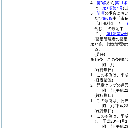
4
第3条
から
第11条
は、
第1項第4号
に
5
前項
の場合にお
及び
第6条
中「市
「利用料金」と、
含む。)
の規定中「
ては、
第1項第4号
(指定管理者の指定
第14条
指定管理者
る。
(委任)
第15条
この条例に
附
則
(施行期日)
1
この条例は、平成
(経過措置)
2
児童クラブの運
附
則
(平成2
(施行期日)
1
この条例は、公
附
則
(平成2
(施行期日)
1
この条例は、平成
し、平成23年4月
附
則
(平成2