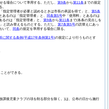
せる場合について準用する。
ただし、
第9条
から
第11条
までの規定
る。
「指定管理者が必要と認めるときは市長の承認を得て」と、
第5条
とあるのは「指定管理者」と、
同条第5号
中「使用料」とあるのは
あるのは「指定管理者」と、
第9条
から
第11条
まで
(各条の見出しを
」と読み替えるものとする。
ただし、
第7条第5号
の読替えにあっ
おいて、
同条
の規定を準用する場合に限る。
等に関する条例
(平成17年条例第1号)
の規定により行うものとす
。
うことができる。
小放課後児童クラブの項を削る部分を除く。)
は、公布の日から施行