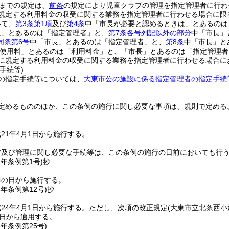
までの規定は、
前条
の規定により児童クラブの管理を指定管理者に行わ
規定する利用料金の収受に関する業務を指定管理者に行わせる場合に限
いて、
第3条第1項
及び
第4条
中「市長が必要と認めるときは」とあるのは
長」とあるのは「指定管理者」と、
第7条各号列記以外の部分
中「市長」
同条第6号
中「市長」とあるのは「指定管理者」と、
第8条
中「市長」と
使用料」とあるのは「利用料金」と、「市長」とあるのは「指定管理者
に規定する利用料金の収受に関する業務を指定管理者に行わせる場合に
手続等)
の指定手続等については、
大東市公の施設に係る指定管理者の指定手続
定めるもののほか、この条例の施行に関し必要な事項は、規則で定める
21年4月1日から施行する。
営及び管理に関し必要な手続等は、この条例の施行の日前においても行
2年
条例第1号)
抄
布の日から施行する。
3年
条例第12号)
抄
24年4月1日から施行する。
ただし、次項の改正規定
(大東市立北条西
1日から適用する。
3年
条例第25号)