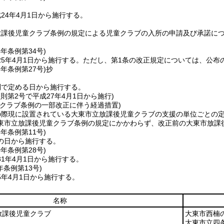
24年4月1日から施行する。
放課後児童クラブ条例の規定による児童クラブの入所の申請及び承諾に
4年
条例第34号)
5年4月1日から施行する。
ただし、第1条の改正規定については、公布
6年
条例第27号)
抄
則で定める日から施行する。
規則第2号で平成27年4月1日から施行)
童クラブ条例の一部改正に伴う経過措置)
際現に設置されている大東市立放課後児童クラブの支援の単位ごとの定員
東市立放課後児童クラブ条例の規定にかかわらず、改正前の大東市放課
8年
条例第11号)
の日から施行する。
0年
条例第28号)
1年4月1日から施行する。
年
条例第13号)
5年4月1日から施行する。
名称
放課後児童クラブ
大東市西楠の
大東市立四