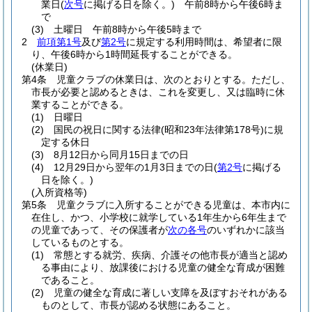
業日
(
次号
に掲げる日を除く。)
午前8時から午後6時ま
で
(3)
土曜日 午前8時から午後5時まで
2
前項第1号
及び
第2号
に規定する利用時間は、希望者に限
り、午後6時から1時間延長することができる。
(休業日)
第4条
児童クラブの休業日は、次のとおりとする。
ただし、
市長が必要と認めるときは、これを変更し、又は臨時に休
業することができる。
(1)
日曜日
(2)
国民の祝日に関する法律
(昭和23年法律第178号)
に規
定する休日
(3)
8月12日から同月15日までの日
(4)
12月29日から翌年の1月3日までの日
(
第2号
に掲げる
日を除く。)
(入所資格等)
第5条
児童クラブに入所することができる児童は、本市内に
在住し、かつ、小学校に就学している1年生から6年生まで
の児童であって、その保護者が
次の各号
のいずれかに該当
しているものとする。
(1)
常態とする就労、疾病、介護その他市長が適当と認め
る事由により、放課後における児童の健全な育成が困難
であること。
(2)
児童の健全な育成に著しい支障を及ぼすおそれがある
ものとして、市長が認める状態にあること。