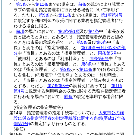
4
第3条
から
第11条
までの規定は、
前条
の規定により児童ク
ラブの管理を指定管理者に行わせる場合について準用す
る。
ただし、
第9条
から
第11条
までの規定は、
第1項第4号
に規定する利用料金の収受に関する業務を指定管理者に行
わせる場合に限る。
5
前項
の場合において、
第3条第1項
及び
第4条
中「市長が必
要と認めるときは」とあるのは「指定管理者が必要と認め
るときは市長の承認を得て」と、
第5条
及び
第6条
中「市
長」とあるのは「指定管理者」と、
第7条各号列記以外の部
分
中「市長」とあるのは「指定管理者」と、
同条第5号
中
「使用料」とあるのは「利用料金」と、
同条第6号
中「市
長」とあるのは「指定管理者」と、
第8条
中「市長」とある
のは「指定管理者」と、
第9条
から
第11条
まで
(各条の見出
しを含む。)
の規定中「使用料」とあるのは「利用料金」
と、「市長」とあるのは「指定管理者」と読み替えるもの
とする。
ただし、
第7条第5号
の読替えにあっては、
第1項
第4号
に規定する利用料金の収受に関する業務を指定管理者
に行わせる場合において、
同条
の規定を準用する場合に限
る。
(指定管理者の指定手続等)
第14条
指定管理者の指定手続等については、
大東市公の施
設に係る指定管理者の指定手続等に関する条例
(平成17年条
例第1号)
の規定により行うものとする。
(委任)
第15条
この条例に定めるもののほか、この条例の施行に関