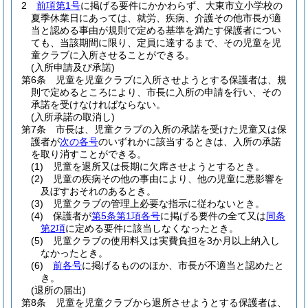
2
前項第1号
に掲げる要件にかかわらず、大東市立小学校の
夏季休業日にあっては、就労、疾病、介護その他市長が適
当と認める事由が規則で定める基準を満たす保護者につい
ても、当該期間に限り、定員に達するまで、その児童を児
童クラブに入所させることができる。
(入所申請及び承諾)
第6条
児童を児童クラブに入所させようとする保護者は、規
則で定めるところにより、市長に入所の申請を行い、その
承諾を受けなければならない。
(入所承諾の取消し)
第7条
市長は、児童クラブの入所の承諾を受けた児童又は保
護者が
次の各号
のいずれかに該当するときは、入所の承諾
を取り消すことができる。
(1)
児童を退所又は長期に欠席させようとするとき。
(2)
児童の疾病その他の事由により、他の児童に悪影響を
及ぼすおそれのあるとき。
(3)
児童クラブの管理上必要な指示に従わないとき。
(4)
保護者が
第5条第1項各号
に掲げる要件の全て又は
同条
第2項
に定める要件に該当しなくなったとき。
(5)
児童クラブの使用料又は実費負担を3か月以上納入し
なかったとき。
(6)
前各号
に掲げるもののほか、市長が不適当と認めたと
き。
(退所の届出)
第8条
児童を児童クラブから退所させようとする保護者は、