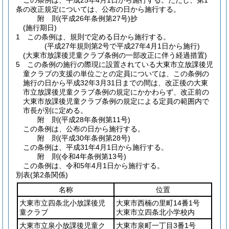
この条例は、平成25年4月1日から施行する。
ただし、第1
条の改正規定については、公布の日から施行する。
附
則
(平成26年
条例第27号)
抄
(施行期日)
1
この条例は、規則で定める日から施行する。
(平成27年規則第2号で平成27年4月1日から施行)
(大東市放課後児童クラブ条例の一部改正に伴う経過措置)
5
この条例の施行の際現に設置されている大東市立放課後児
童クラブの支援の単位ごとの定員については、この条例の
施行の日から平成32年3月31日までの間は、改正後の大東
市立放課後児童クラブ条例の規定にかかわらず、改正前の
大東市放課後児童クラブ条例の規定による定員の範囲内で
市長が別に定める。
附
則
(平成28年
条例第11号)
この条例は、公布の日から施行する。
附
則
(平成30年
条例第28号)
この条例は、平成31年4月1日から施行する。
附
則
(令和4年
条例第13号)
この条例は、令和5年4月1日から施行する。
別表
(第2条関係)
名称
位置
大東市立四条北小放課後児
大東市西楠の里町14番1号
童クラブ
大東市立四条北小学校内
大東市立泉小放課後児童ク
大東市泉町一丁目3番1号