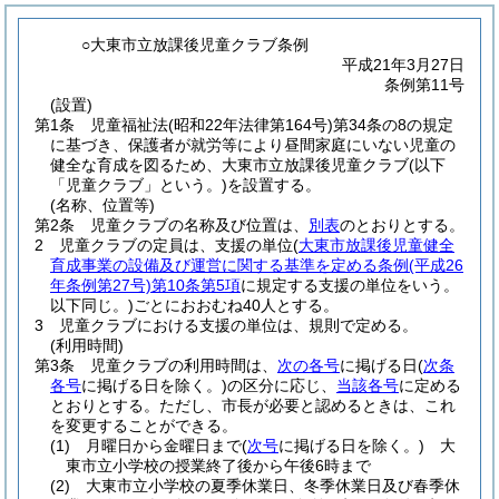
○大東市立放課後児童クラブ条例
平成21年3月27日
条例第11号
(設置)
第1条
児童福祉法
(昭和22年法律第164号)
第34条の8の規定
に基づき、保護者が就労等により昼間家庭にいない児童の
健全な育成を図るため、大東市立放課後児童クラブ
(以下
「児童クラブ」という。)
を設置する。
(名称、位置等)
第2条
児童クラブの名称及び位置は、
別表
のとおりとする。
2
児童クラブの定員は、支援の単位
(
大東市放課後児童健全
育成事業の設備及び運営に関する基準を定める条例
(平成26
年条例第27号)
第10条第5項
に規定する支援の単位をいう。
以下同じ。)
ごとにおおむね40人とする。
3
児童クラブにおける支援の単位は、規則で定める。
(利用時間)
第3条
児童クラブの利用時間は、
次の各号
に掲げる日
(
次条
各号
に掲げる日を除く。)
の区分に応じ、
当該各号
に定める
とおりとする。
ただし、市長が必要と認めるときは、これ
を変更することができる。
(1)
月曜日から金曜日まで
(
次号
に掲げる日を除く。)
大
東市立小学校の授業終了後から午後6時まで
(2)
大東市立小学校の夏季休業日、冬季休業日及び春季休