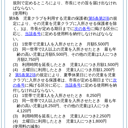
規則で定めるところにより、市長にその旨を届け出なけれ
ばならない。
(使用料)
第9条
児童クラブを利用する児童の保護者
(
第5条第2項
の規
定により、その児童を児童クラブに入所させる保護者を除
く。)
は、市長が定める期日までに
次の各号
に掲げる区分に
応じ、
当該各号
に定める使用料を納付しなければならな
い。
(1)
1世帯で児童1人を入所させたとき 月額5,500円
(2)
同一世帯で2人以上の児童を入所させたとき 最も年
齢の高い児童は月額5,500円、その他の児童は1人につき
月額2,750円
(3)
利用時間を延長したとき 児童1人につき月額1,500円
(4)
土曜日に利用したとき 児童1人につき月額1,200円
2
第5条第2項
の規定により、夏季休業日にその児童を児童
クラブに入所させる保護者は、市長が定める期日までに
次
の各号
に掲げる区分に応じ、
当該各号
に定める使用料を納
付しなければならない。
(1)
1世帯で児童1人を入所させたとき 8,250円
(2)
同一世帯で2人以上の児童を入所させたとき 最も年
齢の高い児童は8,250円、その他の児童は1人につき
4,120円
(3)
利用時間を延長したとき 児童1人につき2,250円
(4)
土曜日に利用したとき 児童1人につき1,800円
(使用料の減免)