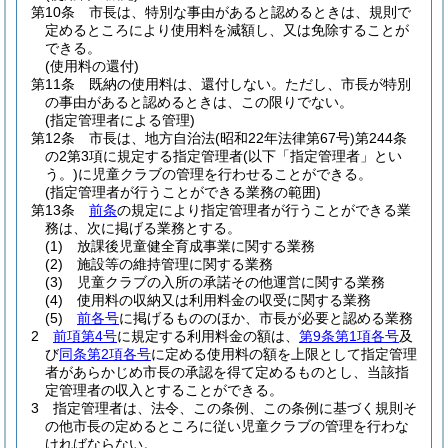
第10条
市長は、特別な事由があると認めるときは、規則で
定めるところにより使用料を減額し、又は免除することが
できる。
(使用料の還付)
第11条
既納の使用料は、還付しない。
ただし、市長が特別
の事由があると認めるときは、この限りでない。
(指定管理者による管理)
第12条
市長は、地方自治法
(昭和22年法律第67号)
第244条
の2第3項に規定する指定管理者
(以下「指定管理者」とい
う。)
に児童クラブの管理を行わせることができる。
(指定管理者が行うことができる業務の範囲)
第13条
前条
の規定により指定管理者が行うことができる業
務は、次に掲げる業務とする。
(1)
放課後児童健全育成事業に関する業務
(2)
施設等の維持管理に関する業務
(3)
児童クラブの入所の承諾その他運営に関する業務
(4)
使用料の収納又は利用料金の収受に関する業務
(5)
前各号
に掲げるもののほか、市長が必要と認める業務
2
前項第4号
に規定する利用料金の額は、
第9条第1項各号
及
び
同条第2項各号
に定める使用料の額を上限として指定管理
者があらかじめ市長の承認を得て定めるものとし、当該指
定管理者の収入とすることができる。
3
指定管理者は、法令、この条例、この条例に基づく規則そ
の他市長の定めるところに従い児童クラブの管理を行わな
ければならない。