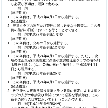
し必要な事項は、規則で定める。
附
則
(施行期日)
1
この条例は、平成21年4月1日から施行する。
(経過措置)
2
児童クラブの運営及び管理に関し必要な手続等は、この条
例の施行の日前においても行うことができる。
附
則
(平成22年
条例第1号)
抄
(施行期日)
1
この条例は、公布の日から施行する。
附
則
(平成23年
条例第12号)
抄
(施行期日)
1
この条例は、平成24年4月1日から施行する。
ただし、次
項の改正規定
(大東市立北条西小放課後児童クラブの項を削
る部分を除く。)
は、公布の日から施行し、平成23年4月1
日から適用する。
附
則
(平成23年
条例第25号)
(施行期日)
1
この条例は、平成24年4月1日から施行する。
(経過措置)
2
改正後の大東市放課後児童クラブ条例の規定による児童ク
ラブの入所の申請及び承諾について必要な手続等は、この
条例の施行の日前においても行うことができる。
附
則
(平成24年
条例第34号)