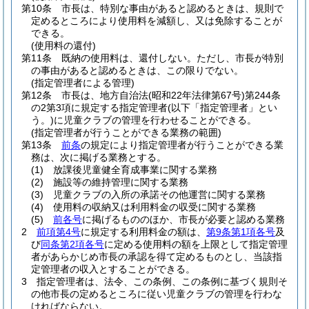
第10条
市長は、特別な事由があると認めるときは、規則で
定めるところにより使用料を減額し、又は免除することが
できる。
(使用料の還付)
第11条
既納の使用料は、還付しない。
ただし、市長が特別
の事由があると認めるときは、この限りでない。
(指定管理者による管理)
第12条
市長は、地方自治法
(昭和22年法律第67号)
第244条
の2第3項に規定する指定管理者
(以下「指定管理者」とい
う。)
に児童クラブの管理を行わせることができる。
(指定管理者が行うことができる業務の範囲)
第13条
前条
の規定により指定管理者が行うことができる業
務は、次に掲げる業務とする。
(1)
放課後児童健全育成事業に関する業務
(2)
施設等の維持管理に関する業務
(3)
児童クラブの入所の承諾その他運営に関する業務
(4)
使用料の収納又は利用料金の収受に関する業務
(5)
前各号
に掲げるもののほか、市長が必要と認める業務
2
前項第4号
に規定する利用料金の額は、
第9条第1項各号
及
び
同条第2項各号
に定める使用料の額を上限として指定管理
者があらかじめ市長の承認を得て定めるものとし、当該指
定管理者の収入とすることができる。
3
指定管理者は、法令、この条例、この条例に基づく規則そ
の他市長の定めるところに従い児童クラブの管理を行わな
ければならない。