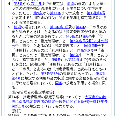
4
第3条
から
第11条
までの規定は、
前条
の規定により児童ク
ラブの管理を指定管理者に行わせる場合について準用す
る。
ただし、
第9条
から
第11条
までの規定は、
第1項第4号
に規定する利用料金の収受に関する業務を指定管理者に行
わせる場合に限る。
5
前項
の場合において、
第3条第1項
及び
第4条
中「市長が必
要と認めるときは」とあるのは「指定管理者が必要と認め
るときは市長の承認を得て」と、
第5条
及び
第6条
中「市
長」とあるのは「指定管理者」と、
第7条各号列記以外の部
分
中「市長」とあるのは「指定管理者」と、
同条第5号
中
「使用料」とあるのは「利用料金」と、
同条第6号
中「市
長」とあるのは「指定管理者」と、
第8条
中「市長」とある
のは「指定管理者」と、
第9条
から
第11条
まで
(各条の見出
しを含む。)
の規定中「使用料」とあるのは「利用料金」
と、「市長」とあるのは「指定管理者」と読み替えるもの
とする。
ただし、
第7条第5号
の読替えにあっては、
第1項
第4号
に規定する利用料金の収受に関する業務を指定管理者
に行わせる場合において、
同条
の規定を準用する場合に限
る。
(指定管理者の指定手続等)
第14条
指定管理者の指定手続等については、
大東市公の施
設に係る指定管理者の指定手続等に関する条例
(平成17年条
例第1号)
の規定により行うものとする。
(委任)
第15条
この条例に定めるもののほか、この条例の施行に関