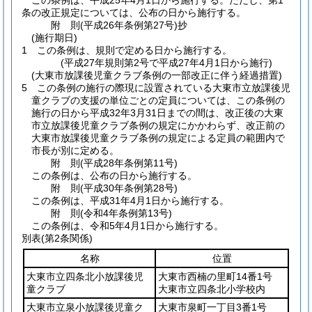
この条例は、平成25年4月1日から施行する。
ただし、第1
条の改正規定については、公布の日から施行する。
附
則
(平成26年
条例第27号)
抄
(施行期日)
1
この条例は、規則で定める日から施行する。
(平成27年規則第2号で平成27年4月1日から施行)
(大東市放課後児童クラブ条例の一部改正に伴う経過措置)
5
この条例の施行の際現に設置されている大東市立放課後児
童クラブの支援の単位ごとの定員については、この条例の
施行の日から平成32年3月31日までの間は、改正後の大東
市立放課後児童クラブ条例の規定にかかわらず、改正前の
大東市放課後児童クラブ条例の規定による定員の範囲内で
市長が別に定める。
附
則
(平成28年
条例第11号)
この条例は、公布の日から施行する。
附
則
(平成30年
条例第28号)
この条例は、平成31年4月1日から施行する。
附
則
(令和4年
条例第13号)
この条例は、令和5年4月1日から施行する。
別表
(第2条関係)
名称
位置
大東市立四条北小放課後児
大東市西楠の里町14番1号
童クラブ
大東市立四条北小学校内
大東市立泉小放課後児童ク
大東市泉町一丁目3番1号