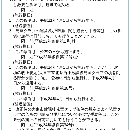
し必要な事項は、規則で定める。
附
則
(施行期日)
1
この条例は、平成21年4月1日から施行する。
(経過措置)
2
児童クラブの運営及び管理に関し必要な手続等は、この条
例の施行の日前においても行うことができる。
附
則
(平成22年
条例第1号)
抄
(施行期日)
1
この条例は、公布の日から施行する。
附
則
(平成23年
条例第12号)
抄
(施行期日)
1
この条例は、平成24年4月1日から施行する。
ただし、次
項の改正規定
(大東市立北条西小放課後児童クラブの項を削
る部分を除く。)
は、公布の日から施行し、平成23年4月1
日から適用する。
附
則
(平成23年
条例第25号)
(施行期日)
1
この条例は、平成24年4月1日から施行する。
(経過措置)
2
改正後の大東市放課後児童クラブ条例の規定による児童ク
ラブの入所の申請及び承諾について必要な手続等は、この
条例の施行の日前においても行うことができる。
附
則
(平成24年
条例第34号)