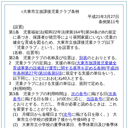
○大東市立放課後児童クラブ条例
平成21年3月27日
条例第11号
(設置)
第1条
児童福祉法
(昭和22年法律第164号)
第34条の8の規定
に基づき、保護者が就労等により昼間家庭にいない児童の
健全な育成を図るため、大東市立放課後児童クラブ
(以下
「児童クラブ」という。)
を設置する。
(名称、位置等)
第2条
児童クラブの名称及び位置は、
別表
のとおりとする。
2
児童クラブの定員は、支援の単位
(
大東市放課後児童健全
育成事業の設備及び運営に関する基準を定める条例
(平成26
年条例第27号)
第10条第5項
に規定する支援の単位をいう。
以下同じ。)
ごとにおおむね40人とする。
3
児童クラブにおける支援の単位は、規則で定める。
(利用時間)
第3条
児童クラブの利用時間は、
次の各号
に掲げる日
(
次条
各号
に掲げる日を除く。)
の区分に応じ、
当該各号
に定める
とおりとする。
ただし、市長が必要と認めるときは、これ
を変更することができる。
(1)
月曜日から金曜日まで
(
次号
に掲げる日を除く。)
大
東市立小学校の授業終了後から午後6時まで
(2)
大東市立小学校の夏季休業日、冬季休業日及び春季休