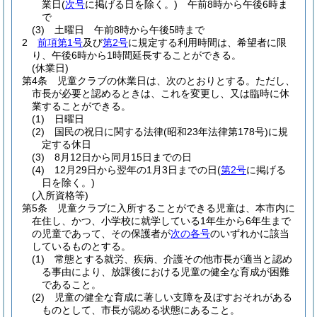
業日
(
次号
に掲げる日を除く。)
午前8時から午後6時ま
で
(3)
土曜日 午前8時から午後5時まで
2
前項第1号
及び
第2号
に規定する利用時間は、希望者に限
り、午後6時から1時間延長することができる。
(休業日)
第4条
児童クラブの休業日は、次のとおりとする。
ただし、
市長が必要と認めるときは、これを変更し、又は臨時に休
業することができる。
(1)
日曜日
(2)
国民の祝日に関する法律
(昭和23年法律第178号)
に規
定する休日
(3)
8月12日から同月15日までの日
(4)
12月29日から翌年の1月3日までの日
(
第2号
に掲げる
日を除く。)
(入所資格等)
第5条
児童クラブに入所することができる児童は、本市内に
在住し、かつ、小学校に就学している1年生から6年生まで
の児童であって、その保護者が
次の各号
のいずれかに該当
しているものとする。
(1)
常態とする就労、疾病、介護その他市長が適当と認め
る事由により、放課後における児童の健全な育成が困難
であること。
(2)
児童の健全な育成に著しい支障を及ぼすおそれがある
ものとして、市長が認める状態にあること。