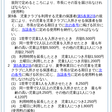
規則で定めるところにより、市長にその旨を届け出なけれ
ばならない。
(使用料)
第9条
児童クラブを利用する児童の保護者
(
第5条第2項
の規
定により、その児童を児童クラブに入所させる保護者を除
く。)
は、市長が定める期日までに
次の各号
に掲げる区分に
応じ、
当該各号
に定める使用料を納付しなければならな
い。
(1)
1世帯で児童1人を入所させたとき 月額5,500円
(2)
同一世帯で2人以上の児童を入所させたとき 最も年
齢の高い児童は月額5,500円、その他の児童は1人につき
月額2,750円
(3)
利用時間を延長したとき 児童1人につき月額1,500円
(4)
土曜日に利用したとき 児童1人につき月額1,200円
2
第5条第2項
の規定により、夏季休業日にその児童を児童
クラブに入所させる保護者は、市長が定める期日までに
次
の各号
に掲げる区分に応じ、
当該各号
に定める使用料を納
付しなければならない。
(1)
1世帯で児童1人を入所させたとき 8,250円
(2)
同一世帯で2人以上の児童を入所させたとき 最も年
齢の高い児童は8,250円、その他の児童は1人につき
4,120円
(3)
利用時間を延長したとき 児童1人につき2,250円
(4)
土曜日に利用したとき 児童1人につき1,800円
(使用料の減免)