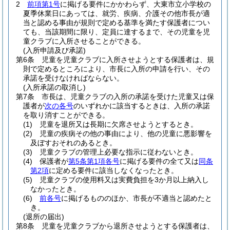
2
前項第1号
に掲げる要件にかかわらず、大東市立小学校の
夏季休業日にあっては、就労、疾病、介護その他市長が適
当と認める事由が規則で定める基準を満たす保護者につい
ても、当該期間に限り、定員に達するまで、その児童を児
童クラブに入所させることができる。
(入所申請及び承諾)
第6条
児童を児童クラブに入所させようとする保護者は、規
則で定めるところにより、市長に入所の申請を行い、その
承諾を受けなければならない。
(入所承諾の取消し)
第7条
市長は、児童クラブの入所の承諾を受けた児童又は保
護者が
次の各号
のいずれかに該当するときは、入所の承諾
を取り消すことができる。
(1)
児童を退所又は長期に欠席させようとするとき。
(2)
児童の疾病その他の事由により、他の児童に悪影響を
及ぼすおそれのあるとき。
(3)
児童クラブの管理上必要な指示に従わないとき。
(4)
保護者が
第5条第1項各号
に掲げる要件の全て又は
同条
第2項
に定める要件に該当しなくなったとき。
(5)
児童クラブの使用料又は実費負担を3か月以上納入し
なかったとき。
(6)
前各号
に掲げるもののほか、市長が不適当と認めたと
き。
(退所の届出)
第8条
児童を児童クラブから退所させようとする保護者は、