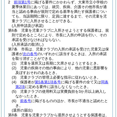
2
前項第1号
に掲げる要件にかかわらず、大東市立小学校の
夏季休業日にあっては、就労、疾病、介護その他市長が適
当と認める事由が規則で定める基準を満たす保護者につい
ても、当該期間に限り、定員に達するまで、その児童を児
童クラブに入所させることができる。
(入所申請及び承諾)
第6条
児童を児童クラブに入所させようとする保護者は、規
則で定めるところにより、市長に入所の申請を行い、その
承諾を受けなければならない。
(入所承諾の取消し)
第7条
市長は、児童クラブの入所の承諾を受けた児童又は保
護者が
次の各号
のいずれかに該当するときは、入所の承諾
を取り消すことができる。
(1)
児童を退所又は長期に欠席させようとするとき。
(2)
児童の疾病その他の事由により、他の児童に悪影響を
及ぼすおそれのあるとき。
(3)
児童クラブの管理上必要な指示に従わないとき。
(4)
保護者が
第5条第1項各号
に掲げる要件の全て又は
同条
第2項
に定める要件に該当しなくなったとき。
(5)
児童クラブの使用料又は実費負担を3か月以上納入し
なかったとき。
(6)
前各号
に掲げるもののほか、市長が不適当と認めたと
き。
(退所の届出)
第8条
児童を児童クラブから退所させようとする保護者は、