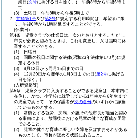
業日
(
次号
に掲げる日を除く。)
午前8時から午後6時ま
で
(3)
土曜日 午前8時から午後5時まで
2
前項第1号
及び
第2号
に規定する利用時間は、希望者に限
り、午後6時から1時間延長することができる。
(休業日)
第4条
児童クラブの休業日は、次のとおりとする。
ただし、
市長が必要と認めるときは、これを変更し、又は臨時に休
業することができる。
(1)
日曜日
(2)
国民の祝日に関する法律
(昭和23年法律第178号)
に規
定する休日
(3)
8月12日から同月15日までの日
(4)
12月29日から翌年の1月3日までの日
(
第2号
に掲げる
日を除く。)
(入所資格等)
第5条
児童クラブに入所することができる児童は、本市内に
在住し、かつ、小学校に就学している1年生から6年生まで
の児童であって、その保護者が
次の各号
のいずれかに該当
しているものとする。
(1)
常態とする就労、疾病、介護その他市長が適当と認め
る事由により、放課後における児童の健全な育成が困難
であること。
(2)
児童の健全な育成に著しい支障を及ぼすおそれがある
ものとして、市長が認める状態にあること。