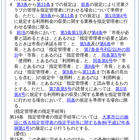
4
第3条
から
第11条
までの規定は、
前条
の規定により児童ク
ラブの管理を指定管理者に行わせる場合について準用す
る。
ただし、
第9条
から
第11条
までの規定は、
第1項第4号
に規定する利用料金の収受に関する業務を指定管理者に行
わせる場合に限る。
5
前項
の場合において、
第3条第1項
及び
第4条
中「市長が必
要と認めるときは」とあるのは「指定管理者が必要と認め
るときは市長の承認を得て」と、
第5条
及び
第6条
中「市
長」とあるのは「指定管理者」と、
第7条各号列記以外の部
分
中「市長」とあるのは「指定管理者」と、
同条第5号
中
「使用料」とあるのは「利用料金」と、
同条第6号
中「市
長」とあるのは「指定管理者」と、
第8条
中「市長」とある
のは「指定管理者」と、
第9条
から
第11条
まで
(各条の見出
しを含む。)
の規定中「使用料」とあるのは「利用料金」
と、「市長」とあるのは「指定管理者」と読み替えるもの
とする。
ただし、
第7条第5号
の読替えにあっては、
第1項
第4号
に規定する利用料金の収受に関する業務を指定管理者
に行わせる場合において、
同条
の規定を準用する場合に限
る。
(指定管理者の指定手続等)
第14条
指定管理者の指定手続等については、
大東市公の施
設に係る指定管理者の指定手続等に関する条例
(平成17年条
例第1号)
の規定により行うものとする。
(委任)
第15条
この条例に定めるもののほか、この条例の施行に関