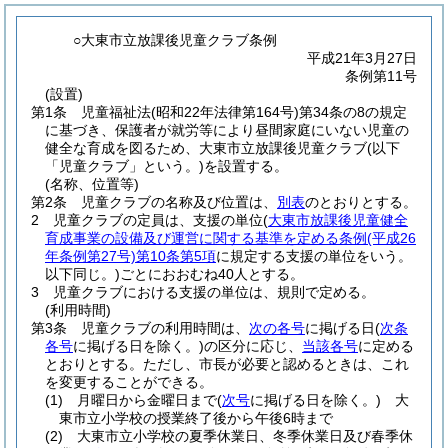
○大東市立放課後児童クラブ条例
平成21年3月27日
条例第11号
(設置)
第1条
児童福祉法
(昭和22年法律第164号)
第34条の8の規定
に基づき、保護者が就労等により昼間家庭にいない児童の
健全な育成を図るため、大東市立放課後児童クラブ
(以下
「児童クラブ」という。)
を設置する。
(名称、位置等)
第2条
児童クラブの名称及び位置は、
別表
のとおりとする。
2
児童クラブの定員は、支援の単位
(
大東市放課後児童健全
育成事業の設備及び運営に関する基準を定める条例
(平成26
年条例第27号)
第10条第5項
に規定する支援の単位をいう。
以下同じ。)
ごとにおおむね40人とする。
3
児童クラブにおける支援の単位は、規則で定める。
(利用時間)
第3条
児童クラブの利用時間は、
次の各号
に掲げる日
(
次条
各号
に掲げる日を除く。)
の区分に応じ、
当該各号
に定める
とおりとする。
ただし、市長が必要と認めるときは、これ
を変更することができる。
(1)
月曜日から金曜日まで
(
次号
に掲げる日を除く。)
大
東市立小学校の授業終了後から午後6時まで
(2)
大東市立小学校の夏季休業日、冬季休業日及び春季休