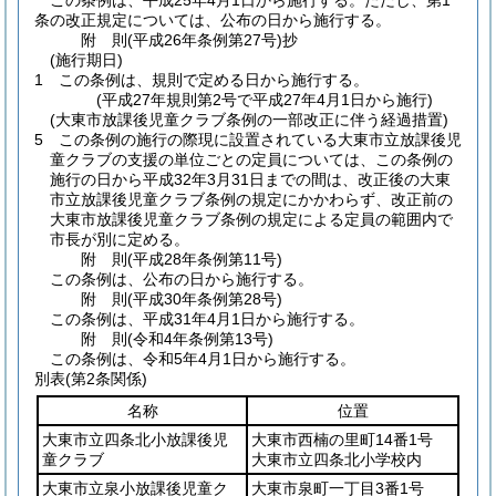
この条例は、平成25年4月1日から施行する。
ただし、第1
条の改正規定については、公布の日から施行する。
附
則
(平成26年
条例第27号)
抄
(施行期日)
1
この条例は、規則で定める日から施行する。
(平成27年規則第2号で平成27年4月1日から施行)
(大東市放課後児童クラブ条例の一部改正に伴う経過措置)
5
この条例の施行の際現に設置されている大東市立放課後児
童クラブの支援の単位ごとの定員については、この条例の
施行の日から平成32年3月31日までの間は、改正後の大東
市立放課後児童クラブ条例の規定にかかわらず、改正前の
大東市放課後児童クラブ条例の規定による定員の範囲内で
市長が別に定める。
附
則
(平成28年
条例第11号)
この条例は、公布の日から施行する。
附
則
(平成30年
条例第28号)
この条例は、平成31年4月1日から施行する。
附
則
(令和4年
条例第13号)
この条例は、令和5年4月1日から施行する。
別表
(第2条関係)
名称
位置
大東市立四条北小放課後児
大東市西楠の里町14番1号
童クラブ
大東市立四条北小学校内
大東市立泉小放課後児童ク
大東市泉町一丁目3番1号