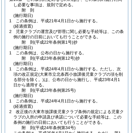
し必要な事項は、規則で定める。
附
則
(施行期日)
1
この条例は、平成21年4月1日から施行する。
(経過措置)
2
児童クラブの運営及び管理に関し必要な手続等は、この条
例の施行の日前においても行うことができる。
附
則
(平成22年
条例第1号)
抄
(施行期日)
1
この条例は、公布の日から施行する。
附
則
(平成23年
条例第12号)
抄
(施行期日)
1
この条例は、平成24年4月1日から施行する。
ただし、次
項の改正規定
(大東市立北条西小放課後児童クラブの項を削
る部分を除く。)
は、公布の日から施行し、平成23年4月1
日から適用する。
附
則
(平成23年
条例第25号)
(施行期日)
1
この条例は、平成24年4月1日から施行する。
(経過措置)
2
改正後の大東市放課後児童クラブ条例の規定による児童ク
ラブの入所の申請及び承諾について必要な手続等は、この
条例の施行の日前においても行うことができる。
附
則
(平成24年
条例第34号)