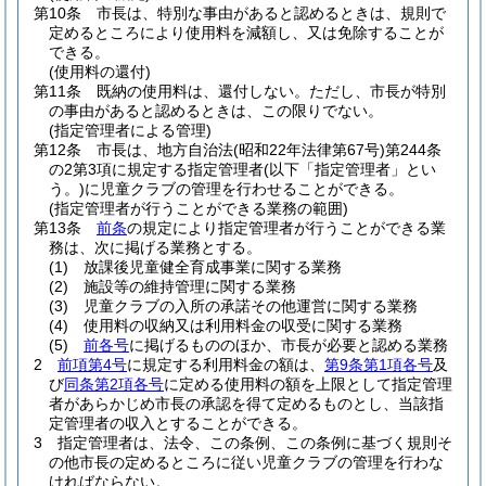
第10条
市長は、特別な事由があると認めるときは、規則で
定めるところにより使用料を減額し、又は免除することが
できる。
(使用料の還付)
第11条
既納の使用料は、還付しない。
ただし、市長が特別
の事由があると認めるときは、この限りでない。
(指定管理者による管理)
第12条
市長は、地方自治法
(昭和22年法律第67号)
第244条
の2第3項に規定する指定管理者
(以下「指定管理者」とい
う。)
に児童クラブの管理を行わせることができる。
(指定管理者が行うことができる業務の範囲)
第13条
前条
の規定により指定管理者が行うことができる業
務は、次に掲げる業務とする。
(1)
放課後児童健全育成事業に関する業務
(2)
施設等の維持管理に関する業務
(3)
児童クラブの入所の承諾その他運営に関する業務
(4)
使用料の収納又は利用料金の収受に関する業務
(5)
前各号
に掲げるもののほか、市長が必要と認める業務
2
前項第4号
に規定する利用料金の額は、
第9条第1項各号
及
び
同条第2項各号
に定める使用料の額を上限として指定管理
者があらかじめ市長の承認を得て定めるものとし、当該指
定管理者の収入とすることができる。
3
指定管理者は、法令、この条例、この条例に基づく規則そ
の他市長の定めるところに従い児童クラブの管理を行わな
ければならない。