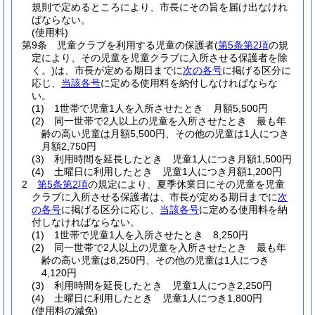
規則で定めるところにより、市長にその旨を届け出なけれ
ばならない。
(使用料)
第9条
児童クラブを利用する児童の保護者
(
第5条第2項
の規
定により、その児童を児童クラブに入所させる保護者を除
く。)
は、市長が定める期日までに
次の各号
に掲げる区分に
応じ、
当該各号
に定める使用料を納付しなければならな
い。
(1)
1世帯で児童1人を入所させたとき 月額5,500円
(2)
同一世帯で2人以上の児童を入所させたとき 最も年
齢の高い児童は月額5,500円、その他の児童は1人につき
月額2,750円
(3)
利用時間を延長したとき 児童1人につき月額1,500円
(4)
土曜日に利用したとき 児童1人につき月額1,200円
2
第5条第2項
の規定により、夏季休業日にその児童を児童
クラブに入所させる保護者は、市長が定める期日までに
次
の各号
に掲げる区分に応じ、
当該各号
に定める使用料を納
付しなければならない。
(1)
1世帯で児童1人を入所させたとき 8,250円
(2)
同一世帯で2人以上の児童を入所させたとき 最も年
齢の高い児童は8,250円、その他の児童は1人につき
4,120円
(3)
利用時間を延長したとき 児童1人につき2,250円
(4)
土曜日に利用したとき 児童1人につき1,800円
(使用料の減免)