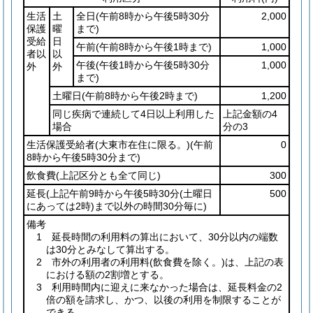
生活
土
全日
(午前8時から午後5時30分
2,000
保護
曜
まで)
受給
日
午前
(午前8時から午後1時まで)
1,000
者以
以
午後
(午後1時から午後5時30分
1,000
外
外
まで)
土曜日
(午前8時から午後2時まで)
1,200
同じ疾病で連続して4日以上利用した
上記金額の4
場合
分の3
生活保護受給者
(大東市在住に限る。)
(午前
0
8時から午後5時30分まで)
飲食費
(上記区分とも全て同じ)
300
延長
(上記午前9時から午後5時30分
(土曜日
500
にあっては2時)
まで以外の時間30分毎に)
備考
1 延長時間の利用料の算出において、30分以内の端数
は30分とみなして算出する。
2 市外の利用者の利用料
(飲食費を除く。)
は、上記の表
における額の2割増とする。
3 利用時間内に迎えに来なかった場合は、延長料金の2
倍の額を請求し、かつ、以後の利用を制限することが
できる。