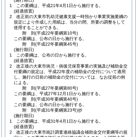
(施行期日)
1
この要綱は、平成21年4月1日から施行する。
(経過措置)
2
改正前の大東市乳幼児健康支援一時預かり事業実施要綱の
規定により作成した用紙は、当分の間、所要の調整をして
使用することができる。
附
則
(平成22年
要綱第10号)
この要綱は、公布の日から施行する。
附
則
(平成22年
要綱第45号)
(施行期日)
1
この要綱は、公布の日から施行する。
(経過措置)
2
改正後の大東市病児・病後児保育事業の実施及び補助金交
付要綱の規定は、平成22年度の補助金の交付について適用
し、施行の日前の補助金の交付については、なお従前の例
による。
附
則
(平成27年
要綱第80号)
この要綱は、平成27年12月1日から施行する。
附
則
(平成30年
要綱第40号)
この要綱は、公布の日から施行する。
附
則
(平成31年
要綱第23号)
抄
(施行期日)
1
この要綱は、平成31年4月1日から施行する。
(経過措置)
2
改正後の大東市統計調査連絡協議会補助金交付要綱等の規