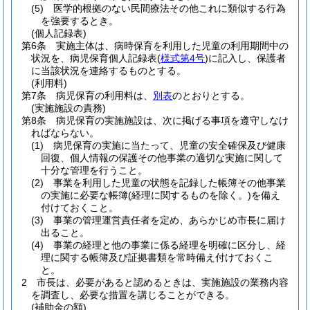
(5)
医学的根拠のない民間療法その他これに類似する行為
を強要するとき。
(個人記録表)
第6条
実施主体は、病時保育を利用した児童の利用期間中の
状況を、病児保育個人記録表
(
様式第4号
)
に記入し、保護者
に当該状況を連絡するものとする。
(利用料)
第7条
病児保育の利用料は、
別表
のとおりとする。
(実施施設の責務)
第8条
病児保育の実施施設は、次に掲げる事項を遵守しなけ
ればならない。
(1)
病児保育の実施に当たって、児童の安全確保及び健康
回復、個人情報の保護その他事業の適切な実施に関して
十分な管理を行うこと。
(2)
事業を利用した児童の状態を記録した帳簿その他事業
の実施に必要な帳簿
(経理に関するものを除く。)
を備え
付けておくこと。
(3)
事業の管理運営責任者を定め、あらかじめ市長に届け
出ること。
(4)
事業の経理と他の事業に係る経理を明確に区分し、経
理に関する帳簿及び証拠書類を常時備え付けておくこ
と。
2
市長は、必要があると認めるときは、実施施設の業務内容
を調査し、必要な措置を講じることができる。
(補助金の額)