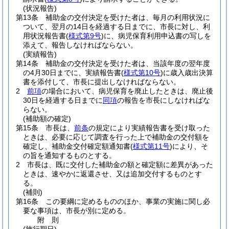
(状況報告)
第13条
補助金の交付決定を受けた者は、毎月の利用状況に
ついて、翌月の14日を経過する日までに、市長に対し、利
用状況報告書
(
様式第9号
)
に、病児保育利用申込書の写しを
添えて、報告しなければならない。
(実績報告)
第14条
補助金の交付決定を受けた者は、当該年度の翌年度
の4月30日までに、実績報告書
(
様式第10号
)
に歳入歳出決算
書を添付して、市長に提出しなければならない。
2
前項
の場合において、病児保育を廃止したときは、廃止後
30日を経過する日までに
同項
の報告を市長にしなければな
らない。
(補助額の確定)
第15条
市長は、
前条
の規定により実績報告書を受け取った
ときは、必要に応じて調査を行った上で補助金の交付額を
確定し、補助金交付確定額通知書
(
様式第11号
)
により、そ
の旨を通知するものとする。
2
市長は、既に交付した補助金の額と確定額に差異があった
ときは、速やかに返還させ、又は追加交付するものとす
る。
(補則)
第16条
この要綱に定めるもののほか、事業の実施に関し必
要な事項は、市長が別に定める。
附
則