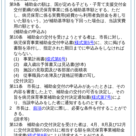
第9条
補助金の額は、国が定める子ども・子育て支援交付金
交付要綱の病児保育事業に係る補助基準額とする。
ただ
し、病児保育に係る実費用
(経費から利用者負担金を差し引
いた額をいう。)
が補助基準額を下回った場合は、当該実費
用の額とする。
(補助金の申込み)
第10条
補助金の交付を受けようとする者は、市長に対し、
病児保育事業補助金交付申込書
(
様式第5号
)
に、次に掲げる
書類を添付し、指定された期日までに申込みをしなければ
ならない。
(1)
事業計画書
(
様式第6号
)
(2)
歳入歳出予算書又は見込書
(抄本)
(3)
施設の見取図及び各部屋の面積表
(4)
従事職員の名簿及び資格証明書の写し
(交付決定)
第11条
市長は、補助金交付の申込みがあったときは、その
内容を審査した上で、補助金の交付の可否を決定し、その
旨を病児保育事業補助金交付決定通知書
(
様式第7号
)
によ
り、当該申込みをした者に通知するものとする。
2
市長は、
前項
の決定に際し、必要な条件を付することがで
きる。
(請求等)
第12条
補助金の交付決定を受けた者は、4月、8月及び12月
に交付決定額の3分の1に相当する額を病児保育事業補助金
請求書
(
様式第8号
)
により請求することができる。