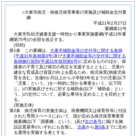
○大東市病児・病後児保育事業の実施及び補助金交付要
綱
平成21年2月27日
要綱第11号
大東市乳幼児健康支援一時預かり事業実施要綱(平成12年要
綱第75号)の全部を改正する。
(目的)
第1条
この要綱は、
大東市補助金等の交付等に関する条例
(平成31年条例第3号)
及び
大東市補助金等の交付等に関する
条例施行規則
(平成31年規則第6号)
に定めるもののほか、保
護者の子育て及び就労の両立を支援するとともに、児童の
健全な育成及び資質の向上を図るため、病児保育
(病後児保
育を含む。生後6か月以上から小学校3年生までの児童
(以下
「児童」という。)
を一時的に預かる事業をいう。以下同
じ。)
の実施及びそれに対する補助金
(以下「補助金」とい
う。)
の交付について、必要な事項を定めることを目的とす
る。
(実施主体)
第2条
病児保育の実施主体は、医療機関又は保育所等に付設
された専用スペースにおいて、国が定める病児保育事業実
施要綱
(以下「国要綱」という。)
及び
次の各号
に掲げる施
設設置基準のいずれにも合致し、
次条
から
第5条
までに定め
る運用を実施する者とする。