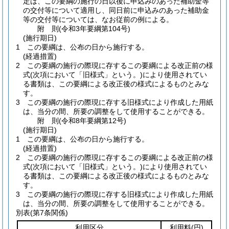
定は、この要綱の施行の日以後に申込みのあった補助金等
の交付等について適用し、同日前に申込みのあった補助金
等の交付等については、なお従前の例による。
附
則
(令和3年
要綱第104号)
(施行期日)
1
この要綱は、公布の日から施行する。
(経過措置)
2
この要綱の施行の際現に存するこの要綱による改正前の様
式
(次項において「旧様式」という。)
により使用されてい
る書類は、この要綱による改正後の様式によるものとみな
す。
3
この要綱の施行の際現に存する旧様式により作成した用紙
は、当分の間、所要の調整をして使用することができる。
附
則
(令和8年
要綱第12号)
(施行期日)
1
この要綱は、公布の日から施行する。
(経過措置)
2
この要綱の施行の際現に存するこの要綱による改正前の様
式
(次項において「旧様式」という。)
により使用されてい
る書類は、この要綱による改正後の様式によるものとみな
す。
3
この要綱の施行の際現に存する旧様式により作成した用紙
は、当分の間、所要の調整をして使用することができる。
別表
(第7条関係)
利用区分
利用料
(円)