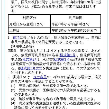
曜日、国民の祝日に関する法律
(昭和23年法律第178号)
に規
定する休日、別に定める夏季休業、年末年始は休日とす
る。
利用区分
利用時間
月曜日から金曜日まで
午前8時から午後6時まで
土曜日
午前8時から午後2時30分まで
3
前項
に掲げるもののほか、病児保育の実施主体は、事前に
市長の承認を得て休日を変更することができる。
(利用申込み等)
第5条
病児保育を利用しようとする児童の保護者は、あらか
じめ、病児保育利用登録申込書
(
様式第1号
)
、病児保育利用
申込書
(
様式第2号
)
、承諾書
(
様式第3号
)
及び診療情報提供書
(病児保育の実施施設が保育所等に付設されている場合に限
る。)
(
様式第3号の2
)
を実施主体に提出し、その承認を得て
利用するものとする。
2
実施主体は、
次の各号
のいずれかに該当する場合は、病児
保育の利用を不承認とすることができる。
(1)
児童の疾病が、学校感染症第一種であるとき。
(2)
児童の状態が、医療機関での入院加療を必要とするも
のであるとき。
(3)
施設が事前予約を含めて利用者で満員であるとき。
(4)
病児保育の実施施設と連携している医療機関の医師の
診断に基づく医療を拒否するとき。