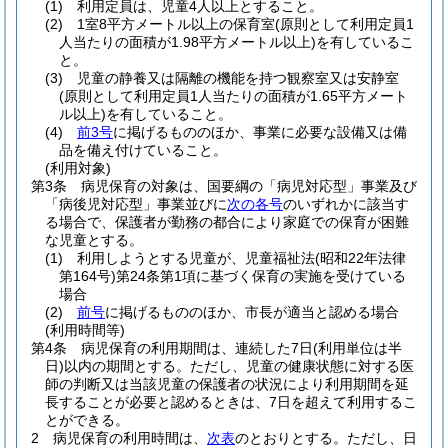
(1)
利用定員は、児童4人以上とすること。
(2)
1室8平方メートル以上の保育室
(原則として利用定員1
人当たりの面積が1.98平方メートル以上)
を有しているこ
と。
(3)
児童の静養又は隔離の機能を持つ観察室又は安静室
(原則として利用定員1人当たりの面積が1.65平方メート
ル以上)
を有していること。
(4)
前3号
に掲げるもののほか、事業に必要な設備又は備
品を備え付けていること。
(利用対象)
第3条
病児保育の対象は、国要綱の「病児対応型」事業及び
「病後児対応型」事業並びに
次の各号
のいずれかに該当す
る場合で、保護者が勤務の都合により家庭での保育が困難
な児童とする。
(1)
利用しようとする児童が、児童福祉法
(昭和22年法律
第164号)
第24条第1項に基づく保育の実施を受けている
場合
(2)
前号
に掲げるもののほか、市長が適当と認める場合
(利用時間等)
第4条
病児保育の利用期間は、連続した7日
(利用単位は半
日)
以内の期間とする。
ただし、児童の健康状態に対する医
師の判断又は当該児童の保護者の状況により利用期間を延
長することが必要と認めるときは、7日を超えて利用するこ
とができる。
2
病児保育の利用時間は、
次表
のとおりとする。
ただし、日