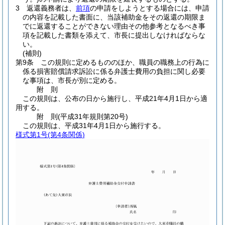
3
返還義務者は、
前項
の申請をしようとする場合には、申請
の内容を記載した書面に、当該補助金をその返還の期限ま
でに返還することができない理由その他参考となるべき事
項を記載した書類を添えて、市長に提出しなければならな
い。
(補則)
第9条
この規則に定めるもののほか、職員の職務上の行為に
係る損害賠償請求訴訟に係る弁護士費用の負担に関し必要
な事項は、市長が別に定める。
附
則
この規則は、公布の日から施行し、平成21年4月1日から適
用する。
附
則
(平成31年
規則第20号)
この規則は、平成31年4月1日から施行する。
様式第1号
(第4条関係)