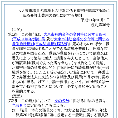
○大東市職員の職務上の行為に係る損害賠償請求訴訟に
係る弁護士費用の負担に関する規則
平成21年10月1日
規則第36号
(目的)
第1条
この規則は、
大東市補助金等の交付等に関する条例
(平成31年条例第3号)
及び
大東市補助金等の交付等に関する
条例施行規則
(平成31年規則第6号)
に定めるもののほか、職
員が職務に精励することができる環境を整備し、円滑な市
政の推進を図るため、職員が職務を行うについて故意又は
過失によって違法に他人に損害を与えたとして、当該他人
が当該職員
(職員であった者を含む。)
を被告として提起し
た損害賠償の請求を目的とする訴訟に当該職員が勝訴
(一部
勝訴を除く。)
したこと等が確定した場合において、弁護士
又は弁護士法人に支払うべき報酬及び費用
(市長が特に認め
るものに限る。以下「弁護士費用」という。)
の全部又は一
部を市が負担することについて、必要な事項を定めること
を目的とする。
(定義)
第2条
この規則において、
次の各号
に掲げる用語の意義は、
当該各号
に定めるところによる。
(1)
職員 本市の職員のうち、地方公務員法
(昭和25年法
律第261号)
第3条第2項に規定する一般職に属する職員及