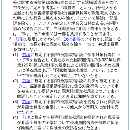
等に関する法律第10条第2項に規定する退職派遣者その他
市長が別に定める者
(以下「職員等」という。)
が他人から
提起された損害賠償請求訴訟
(当該職員等が派遣職員であっ
た時にした行為に係るものを除く。)
について勝訴
(一部勝
訴を除く。)
したことが確定した場合又は特に市長が必要と
認めた場合において、当該職員等に弁護士費用があるとき
は、市は、その全部又は一部を負担することができる。
2
前項
の規定にかかわらず、
次の各号
のいずれかに該当する
場合は、市長が特に認める場合を除き、市は、弁護士費用
を負担しない。
(1)
前項
に規定する損害賠償請求訴訟に係る対象行為につ
いて市を被告として提起された国家賠償法
(昭和22年法律
第125号)
第1条第1項の規定による損害の賠償を求める訴
えに係る訴訟
(以下「国家賠償請求訴訟」という。)
につ
いて市が勝訴したことが確定していないとき。
(2)
前項
に規定する損害賠償請求訴訟の判決が確定するま
でに、当該損害賠償請求訴訟に係る対象行為について市
を被告として提起された国家賠償請求訴訟について市が
敗訴したことが確定したとき又は和解が成立したとき。
(3)
前項
に規定する損害賠償請求訴訟を提起された職員等
が弁護士費用の全部について他人から寄附又は給付を受
けたとき。
(4)
前項
に規定する損害賠償請求訴訟を提起された職員等
が弁護士費用の全部について公務員賠償責任保険に係る
保険契約に基づく保険金の支払を受けたとき。