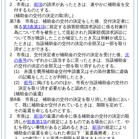
2
市長は、
前項
の請求があったときは、速やかに補助金を交
付するものとする。
(補助金の交付の決定の取消し)
第7条
市長は、補助金の交付の決定をした後、交付決定者に
係る
第3条第1項
に規定する損害賠償請求訴訟に係る対象行
為について市を被告として提起された国家賠償請求訴訟に
ついて市が敗訴したことが確定したとき又は和解が成立し
たときは、当該補助金の交付の決定の全部又は一部を取り
消すことができる。
2
市長は、交付決定者が補助金の交付の決定を受けた後、
次
の各号
のいずれかに該当するに至ったときは、当該補助金
の交付の決定の全部又は一部を取り消すものとする。
(1)
弁護士費用補助金交付申請書又はその添付書類に虚偽
の記載をしたことが判明したとき。
(2)
前号
に掲げるもののほか、市長が当該補助金の交付の
決定を取り消す必要があると認めたとき。
(補助金の返還)
第8条
市長は、補助金の交付の決定を取り消した場合におい
て、既に補助金が交付されているときは、期限を定めて、
その返還を命じるものとする。
2
市長は、
前項
の返還の命令に係る補助金の交付の決定の取
消しが
前条第1項
の規定によるものである場合において、や
むを得ない事情があると認めるときは、
前項
の規定により
補助金の返還を命じられた者
(以下「返還義務者」とい
う。)
の申請により返還の期限を延長するものとする。