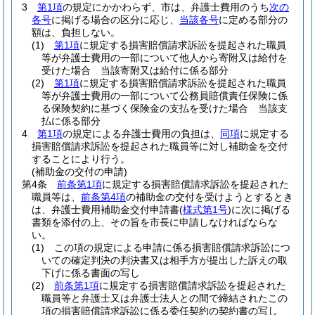
3
第1項
の規定にかかわらず、市は、弁護士費用のうち
次の
各号
に掲げる場合の区分に応じ、
当該各号
に定める部分の
額は、負担しない。
(1)
第1項
に規定する損害賠償請求訴訟を提起された職員
等が弁護士費用の一部について他人から寄附又は給付を
受けた場合 当該寄附又は給付に係る部分
(2)
第1項
に規定する損害賠償請求訴訟を提起された職員
等が弁護士費用の一部について公務員賠償責任保険に係
る保険契約に基づく保険金の支払を受けた場合 当該支
払に係る部分
4
第1項
の規定による弁護士費用の負担は、
同項
に規定する
損害賠償請求訴訟を提起された職員等に対し補助金を交付
することにより行う。
(補助金の交付の申請)
第4条
前条第1項
に規定する損害賠償請求訴訟を提起された
職員等は、
前条第4項
の補助金の交付を受けようとするとき
は、弁護士費用補助金交付申請書
(
様式第1号
)
に次に掲げる
書類を添付の上、その旨を市長に申請しなければならな
い。
(1)
この項の規定による申請に係る損害賠償請求訴訟につ
いての確定判決の判決書又は相手方が提出した訴えの取
下げに係る書面の写し
(2)
前条第1項
に規定する損害賠償請求訴訟を提起された
職員等と弁護士又は弁護士法人との間で締結されたこの
項の損害賠償請求訴訟に係る委任契約の契約書の写し