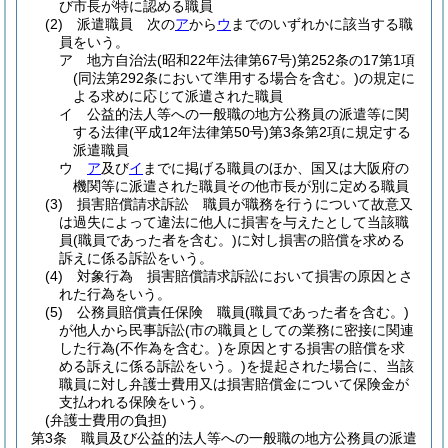
び市長が特に認める職員
(2)
派遣職員 次の
ア
から
ウ
までのいずれかに該当する職
員をいう。
ア
地方自治法
(昭和22年法律第67号)
第252条の17第1項
(同法第292条において準用する場合を含む。)
の規定に
よる求めに応じて派遣された職員
イ
公益的法人等への一般職の地方公務員の派遣等に関
する法律
(平成12年法律第50号)
第3条第2項に規定する
派遣職員
ウ
ア
及び
イ
までに掲げる職員のほか、国又は大阪府の
機関等に派遣された職員その他市長が別に定める職員
(3)
損害賠償請求訴訟 職員が職務を行うについて故意又
は過失によって違法に他人に損害を与えたとして当該職
員
(職員であった者を含む。)
に対し損害の賠償を求める
訴えに係る訴訟をいう。
(4)
対象行為 損害賠償請求訴訟において損害の原因とさ
れた行為をいう。
(5)
公務員賠償責任保険 職員
(職員であった者を含む。)
が他人から民事訴訟
(市の職員としての業務に密接に関連
した行為
(不作為を含む。)
を原因とする損害の賠償を求
める訴えに係る訴訟をいう。)
を提起された場合に、当該
職員に対し弁護士費用又は損害賠償金について保険金が
支払われる保険をいう。
(弁護士費用の負担)
第3条
職員及び公益的法人等への一般職の地方公務員の派遣