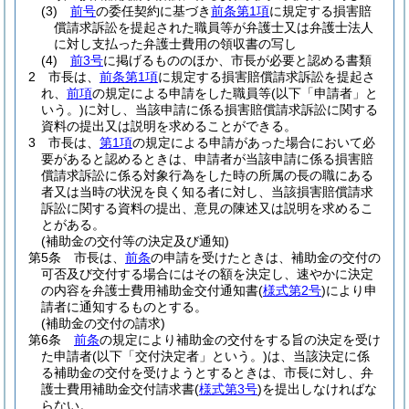
(3)
前号
の委任契約に基づき
前条第1項
に規定する損害賠
償請求訴訟を提起された職員等が弁護士又は弁護士法人
に対し支払った弁護士費用の領収書の写し
(4)
前3号
に掲げるもののほか、市長が必要と認める書類
2
市長は、
前条第1項
に規定する損害賠償請求訴訟を提起さ
れ、
前項
の規定による申請をした職員等
(以下「申請者」と
いう。)
に対し、当該申請に係る損害賠償請求訴訟に関する
資料の提出又は説明を求めることができる。
3
市長は、
第1項
の規定による申請があった場合において必
要があると認めるときは、申請者が当該申請に係る損害賠
償請求訴訟に係る対象行為をした時の所属の長の職にある
者又は当時の状況を良く知る者に対し、当該損害賠償請求
訴訟に関する資料の提出、意見の陳述又は説明を求めるこ
とがある。
(補助金の交付等の決定及び通知)
第5条
市長は、
前条
の申請を受けたときは、補助金の交付の
可否及び交付する場合にはその額を決定し、速やかに決定
の内容を弁護士費用補助金交付通知書
(
様式第2号
)
により申
請者に通知するものとする。
(補助金の交付の請求)
第6条
前条
の規定により補助金の交付をする旨の決定を受け
た申請者
(以下「交付決定者」という。)
は、当該決定に係
る補助金の交付を受けようとするときは、市長に対し、弁
護士費用補助金交付請求書
(
様式第3号
)
を提出しなければな
らない。