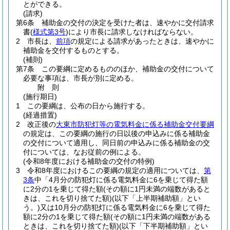
とができる。
(請求)
第6条
補助金の交付の決定を受けた者は、速やかに交付請求
書
(
様式第3号
)
により市長に請求しなければならない。
2
市長は、
前項
の規定による請求があったときは、速やかに
補助金を交付するものとする。
(補則)
第7条
この要綱に定めるもののほか、補助金の交付について
必要な事項は、市長が別に定める。
附
則
(施行期日)
1
この要綱は、公布の日から施行する。
(経過措置)
2
改正後の
大東市防犯灯等の電気料金に係る補助金交付要綱
の規定は、この要綱の施行の日以後の申込みに係る補助金
の交付について適用し、同日前の申込みに係る補助金の交
付については、なお従前の例による。
(令和8年度における補助金の交付の特例)
3
令和8年度におけるこの要綱の規定の適用については、
第
3条
中「4月分の防犯灯に係る電気料金に6を乗じて得た額
に2分の1を乗じて得た額
(その額に1円未満の端数があると
きは、これを切り捨てた額)
(以下「上半期補助額」とい
う。)
又は10月分の防犯灯に係る電気料金に6を乗じて得た
額に2分の1を乗じて得た額
(その額に1円未満の端数がある
ときは、これを切り捨てた額)
(以下「下半期補助額」とい