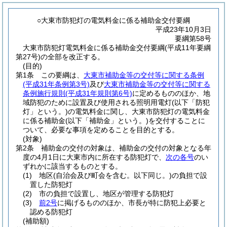
○大東市防犯灯の電気料金に係る補助金交付要綱
平成23年10月3日
要綱第58号
大東市防犯灯電気料金に係る補助金交付要綱(平成11年要綱
第27号)の全部を改正する。
(目的)
第1条
この要綱は、
大東市補助金等の交付等に関する条例
(平成31年条例第3号)
及び
大東市補助金等の交付等に関する
条例施行規則
(平成31年規則第6号)
に定めるもののほか、地
域防犯のために設置及び使用される照明用電灯
(以下「防犯
灯」という。)
の電気料金に関し、大東市防犯灯の電気料金
に係る補助金
(以下「補助金」という。)
を交付することに
ついて、必要な事項を定めることを目的とする。
(対象)
第2条
補助金の交付の対象は、補助金の交付の対象となる年
度の4月1日に大東市内に所在する防犯灯で、
次の各号
のい
ずれかに該当するものとする。
(1)
地区
(自治会及び町会を含む。以下同じ。)
の負担で設
置した防犯灯
(2)
市の負担で設置し、地区が管理する防犯灯
(3)
前2号
に掲げるもののほか、市長が特に防犯上必要と
認める防犯灯
(補助額)