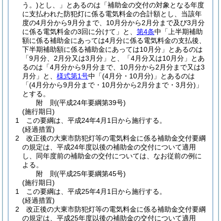
う。)
とし、」とあるのは「補助金の交付の対象となる年度
に支払われた防犯灯に係る電気料金の合計額とし、当該年
度の4月分から9月分まで、10月分から2月分まで及び3月分
に係る電気料金の3回に分けて」と、
第4条
中「上半期補助
額に係る補助金にあっては4月分に係る電気料金の支払後、
下半期補助額に係る補助金にあっては10月分」とあるのは
「9月分、2月分又は3月分」と、「4月分又は10月分」とあ
るのは「4月分から9月分まで、10月分から2月分まで又は3
月分」と、
様式第1号
中「
(4月分・10月分)
」とあるのは
「
(4月分から9月分まで・10月分から2月分まで・3月分)
」
とする。
附
則
(平成24年
要綱第39号)
(施行期日)
1
この要綱は、平成24年4月1日から施行する。
(経過措置)
2
改正後の大東市防犯灯等の電気料金に係る補助金交付要綱
の規定は、平成24年度以後の補助金の交付について適用
し、同年度前の補助金の交付については、なお従前の例に
よる。
附
則
(平成25年
要綱第45号)
(施行期日)
1
この要綱は、平成25年4月1日から施行する。
(経過措置)
2
改正後の大東市防犯灯等の電気料金に係る補助金交付要綱
の規定は、平成25年度以後の補助金の交付について適用