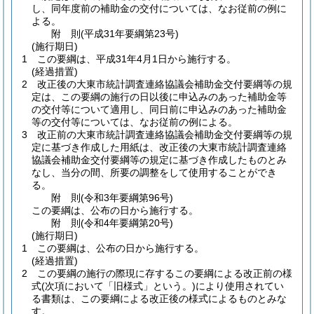
し、同年度前の補助金の交付については、なお従前の例に
よる。
附
則
(平成31年
要綱第23号)
(施行期日)
1
この要綱は、平成31年4月1日から施行する。
(経過措置)
2
改正後の大東市統計調査連絡協議会補助金交付要綱等の規
定は、この要綱の施行の日以後に申込みのあった補助金等
の交付等について適用し、同日前に申込みのあった補助金
等の交付等については、なお従前の例による。
3
改正前の大東市統計調査連絡協議会補助金交付要綱等の規
定に基づき作成した用紙は、改正後の大東市統計調査連絡
協議会補助金交付要綱等の規定に基づき作成したものとみ
なし、当分の間、所要の調整をして使用することができ
る。
附
則
(令和3年
要綱第96号)
この要綱は、公布の日から施行する。
附
則
(令和4年
要綱第20号)
(施行期日)
1
この要綱は、公布の日から施行する。
(経過措置)
2
この要綱の施行の際現に存するこの要綱による改正前の様
式
(次項において「旧様式」という。)
により使用されてい
る書類は、この要綱による改正後の様式によるものとみな
す。