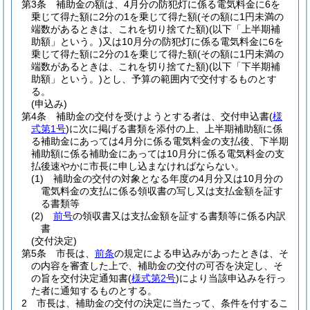
第3条
補助金の額は、4月分の防犯灯に係る電気料金に6を
乗じて得た額に2分の1を乗じて得た額
(その額に1円未満の
端数があるときは、これを切り捨てた額)
(以下「上半期補
助額」という。)
又は10月分の防犯灯に係る電気料金に6を
乗じて得た額に2分の1を乗じて得た額
(その額に1円未満の
端数があるときは、これを切り捨てた額)
(以下「下半期補
助額」という。)
とし、予算の範囲内で交付するものとす
る。
(申込み)
第4条
補助金の交付を受けようとする者は、交付申込書
(
様
式第1号
)
に次に掲げる書類を添付の上、上半期補助額に係
る補助金にあっては4月分に係る電気料金の支払後、下半期
補助額に係る補助金にあっては10月分に係る電気料金の支
払後速やかに市長に申し込まなければならない。
(1)
補助金の交付の対象となる年度の4月分又は10月分の
電気料金の支払に係る領収書の写し又は支払金額を証す
る書類等
(2)
前号
の領収書又は支払金額を証する書類等に係る内訳
書
(交付決定)
第5条
市長は、
前条
の規定による申込みがあったときは、そ
の内容を審査した上で、補助金の交付の可否を決定し、そ
の旨を交付決定通知書
(
様式第2号
)
により当該申込みを行っ
た者に通知するものとする。
2
市長は、補助金の交付の決定に当たって、条件を付するこ