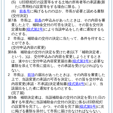
(5)
LED防犯灯の設置等をする土地の所有者等の承諾書
(新
たに専用柱の設置等をする場合に限る。)
(6)
前各号
に掲げるもののほか、市長が必要と認める書類
(交付決定)
第7条
市長は、
前条
の申込みがあったときは、その内容を審
査した上で、補助金交付の可否を決定し、その旨を交付決
定通知書
(
様式第2号
)
により当該申込をした者に通知するも
のとする。
2
市長は、補助金の交付の決定に当たって、条件を付するこ
とができる。
(交付申込内容の変更)
第8条
補助金の交付の決定を受けた者
(以下「補助決定者」
という。)
は、交付申込みの内容を変更しようとするとき
は、速やかに交付申込内容変更届出書
(
様式第3号
)
に必要な
書類を添えて市長に提出し、その承認を受けなければなら
ない。
2
市長は、
前項
の届出があったときは、その内容を審査した
上で、当該変更の承認の可否を決定し、その旨を交付申込
内容変更
(承認・不承認)
決定通知書
(
様式第4号
)
により、当
該届出をした者に通知するものとする。
(完了届)
第9条
補助決定者は、当該補助金の交付の決定を受けた日の
属する年度内に当該補助金の交付の決定に係るLED防犯灯
の設置等を完了し、かつ、その旨を完了届
(
様式第5号
)
に次
に掲げる書類を添付して市長に届け出なければならない。