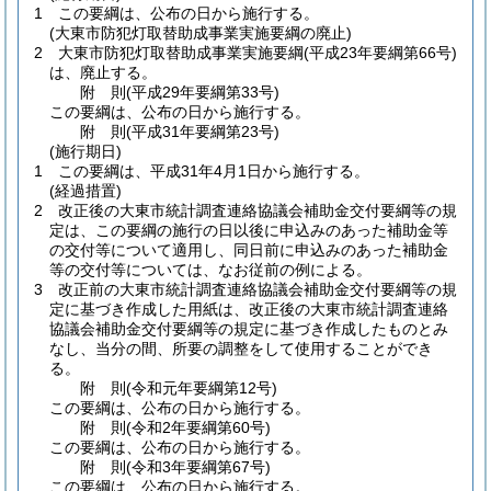
1
この要綱は、公布の日から施行する。
(大東市防犯灯取替助成事業実施要綱の廃止)
2
大東市防犯灯取替助成事業実施要綱
(平成23年要綱第66号)
は、廃止する。
附
則
(平成29年
要綱第33号)
この要綱は、公布の日から施行する。
附
則
(平成31年
要綱第23号)
(施行期日)
1
この要綱は、平成31年4月1日から施行する。
(経過措置)
2
改正後の大東市統計調査連絡協議会補助金交付要綱等の規
定は、この要綱の施行の日以後に申込みのあった補助金等
の交付等について適用し、同日前に申込みのあった補助金
等の交付等については、なお従前の例による。
3
改正前の大東市統計調査連絡協議会補助金交付要綱等の規
定に基づき作成した用紙は、改正後の大東市統計調査連絡
協議会補助金交付要綱等の規定に基づき作成したものとみ
なし、当分の間、所要の調整をして使用することができ
る。
附
則
(令和元年
要綱第12号)
この要綱は、公布の日から施行する。
附
則
(令和2年
要綱第60号)
この要綱は、公布の日から施行する。
附
則
(令和3年
要綱第67号)
この要綱は、公布の日から施行する。