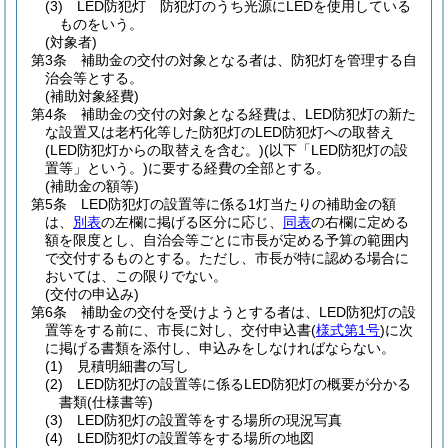
(3)
LED防犯灯 防犯灯のうち光源にLEDを使用している
ものをいう。
(対象者)
第3条
補助金の交付の対象となる者は、防犯灯を管理する自
治会等とする。
(補助対象経費)
第4条
補助金の交付の対象となる経費は、LED防犯灯の新た
な設置又は老朽化等した防犯灯のLED防犯灯への取替え
(LED防犯灯からの取替えを含む。)
(以下「LED防犯灯の設
置等」という。)
に要する経費の全部とする。
(補助金の額等)
第5条
LED防犯灯の設置等に係る1灯当たりの補助金の額
は、
別表
の左欄に掲げる区分に応じ、
同表
の右欄に定める
額を限度とし、自治会等ごとに市長が定める予算の範囲内
で交付するものとする。
ただし、市長が特に認める場合に
おいては、この限りでない。
(交付の申込み)
第6条
補助金の交付を受けようとする者は、LED防犯灯の設
置等をする前に、市長に対し、交付申込書
(
様式第1号
)
に次
に掲げる書類を添付し、申込みをしなければならない。
(1)
見積明細書の写し
(2)
LED防犯灯の設置等に係るLED防犯灯の概要が分かる
書類
(仕様書等)
(3)
LED防犯灯の設置等をする場所の現況写真
(4)
LED防犯灯の設置等をする場所の地図