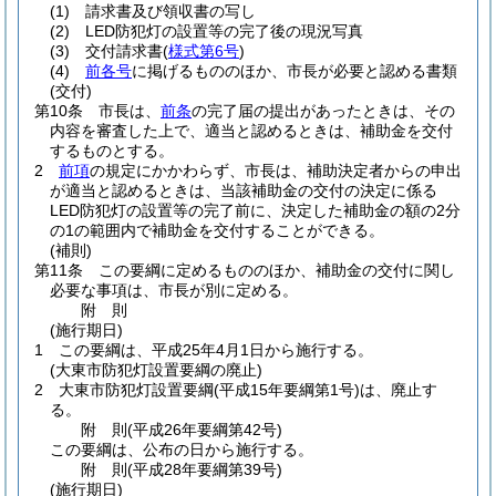
(1)
請求書及び領収書の写し
(2)
LED防犯灯の設置等の完了後の現況写真
(3)
交付請求書
(
様式第6号
)
(4)
前各号
に掲げるもののほか、市長が必要と認める書類
(交付)
第10条
市長は、
前条
の完了届の提出があったときは、その
内容を審査した上で、適当と認めるときは、補助金を交付
するものとする。
2
前項
の規定にかかわらず、市長は、補助決定者からの申出
が適当と認めるときは、当該補助金の交付の決定に係る
LED防犯灯の設置等の完了前に、決定した補助金の額の2分
の1の範囲内で補助金を交付することができる。
(補則)
第11条
この要綱に定めるもののほか、補助金の交付に関し
必要な事項は、市長が別に定める。
附
則
(施行期日)
1
この要綱は、平成25年4月1日から施行する。
(大東市防犯灯設置要綱の廃止)
2
大東市防犯灯設置要綱
(平成15年要綱第1号)
は、廃止す
る。
附
則
(平成26年
要綱第42号)
この要綱は、公布の日から施行する。
附
則
(平成28年
要綱第39号)
(施行期日)