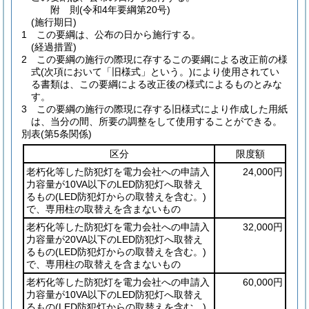
附
則
(令和4年
要綱第20号)
(施行期日)
1
この要綱は、公布の日から施行する。
(経過措置)
2
この要綱の施行の際現に存するこの要綱による改正前の様
式
(次項において「旧様式」という。)
により使用されてい
る書類は、この要綱による改正後の様式によるものとみな
す。
3
この要綱の施行の際現に存する旧様式により作成した用紙
は、当分の間、所要の調整をして使用することができる。
別表
(第5条関係)
区分
限度額
老朽化等した防犯灯を電力会社への申請入
24,000円
力容量が10VA以下のLED防犯灯へ取替え
るもの
(LED防犯灯からの取替えを含む。)
で、専用柱の取替えを含まないもの
老朽化等した防犯灯を電力会社への申請入
32,000円
力容量が20VA以下のLED防犯灯へ取替え
るもの
(LED防犯灯からの取替えを含む。)
で、専用柱の取替えを含まないもの
老朽化等した防犯灯を電力会社への申請入
60,000円
力容量が10VA以下のLED防犯灯へ取替え
るもの
(LED防犯灯からの取替えを含む。)