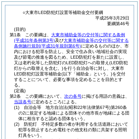
○大東市LED防犯灯設置等補助金交付要綱
平成25年3月29日
要綱第46号
(目的)
第1条
この要綱は、
大東市補助金等の交付等に関する条例
(平成31年条例第3号)
及び
大東市補助金等の交付等に関する
条例施行規則
(平成31年規則第6号)
に定めるもののほか、市
内における犯罪を防止し、安全で住み良い地域社会の実現
及び節電の推進を図るため、LED防犯灯を新たに設置し、
又は老朽化等した防犯灯のLED防犯灯への取替え
(LED防犯
灯からの取替えを含む。)
を行う自治会等に対し、大東市
LED防犯灯設置等補助金
(以下「補助金」という。)
を交付
することについて、必要な事項を定めることを目的とす
る。
(定義)
第2条
この要綱において、
次の各号
に掲げる用語の意義は、
当該各号
に定めるところによる。
(1)
自治会等 地方自治法
(昭和22年法律第67号)
第260条
の2に規定する地縁による団体その他市長が地縁による団
体に相当すると認める団体をいう。
(2)
防犯灯 不特定多数の者が利用する生活道路において
犯罪を防止するため電柱その他支柱の類に共架する照明
灯具をいう。