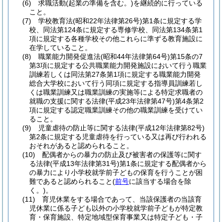
(6)
求職活動
(起業の準備を含む。)
を継続的に行っている
こと。
(7)
学校教育法
(昭和22年法律第26号)
第1条に規定する学
校、同法第124条に規定する専修学校、同法第134条第1
項に規定する各種学校その他これらに準ずる教育施設に
在学していること。
(8)
職業能力開発促進法
(昭和44年法律第64号)
第15条の7
第3項に規定する公共職業能力開発施設において行う職業
訓練若しくは同法第27条第1項に規定する職業能力開発
総合大学校において行う同項に規定する指導員訓練若し
くは職業訓練又は職業訓練の実施等による特定求職者の
就職の支援に関する法律
(平成23年法律第47号)
第4条第2
項に規定する認定職業訓練その他の職業訓練を受けてい
ること。
(9)
児童虐待の防止等に関する法律
(平成12年法律第82号)
第2条に規定する児童虐待を行っている又は再び行われる
おそれがあると認められること。
(10)
配偶者からの暴力の防止及び被害者の保護等に関す
る法律
(平成13年法律第31号)
第1条に規定する配偶者から
の暴力により小学校就学前子どもの保育を行うことが困
難であると認められること
(
前号
に該当する場合を除
く。)
。
(11)
育児休業をする場合であって、当該保護者の当該育
児休業に係る子ども以外の小学校就学前子どもが特定教
育・保育施設、特定地域型保育事業又は特定子ども・子