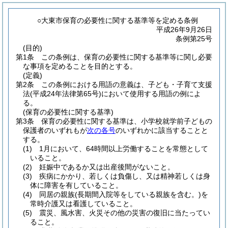
○大東市保育の必要性に関する基準等を定める条例
平成26年9月26日
条例第25号
(目的)
第1条
この条例は、保育の必要性に関する基準等に関し必要
な事項を定めることを目的とする。
(定義)
第2条
この条例における用語の意義は、子ども・子育て支援
法
(平成24年法律第65号)
において使用する用語の例によ
る。
(保育の必要性に関する基準)
第3条
保育の必要性に関する基準は、小学校就学前子どもの
保護者のいずれもが
次の各号
のいずれかに該当することと
する。
(1)
1月において、64時間以上労働することを常態として
いること。
(2)
妊娠中であるか又は出産後間がないこと。
(3)
疾病にかかり、若しくは負傷し、又は精神若しくは身
体に障害を有していること。
(4)
同居の親族
(長期間入院等をしている親族を含む。)
を
常時介護又は看護していること。
(5)
震災、風水害、火災その他の災害の復旧に当たってい
ること。