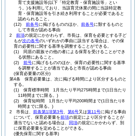
育て支援施設等
(以下「特定教育・保育施設等」とい
う。)
を利用しており、当該育児休業の間に当該特定教
育・保育施設等を引き続き利用することが必要であると
認められること。
(12)
前各号
に掲げるもののほか、
前各号
に類するものと
して市長が認める事由
2
前項
の規定にかかわらず、市長は、保育を必要とする子ど
もが
次の各号
のいずれかの事由に該当する場合は、その保
育の必要性に関する基準を調整することができる。
(1)
同居の親族その他の者による保育を受けることができ
る状態にあること。
(2)
前号
に掲げるもののほか、保育の必要性に関する基準
を調整することが適当であると市長が認める事由
(保育必要量の区分)
第4条
保育必要量は、次に掲げる時間により区分するものと
する。
(1)
保育標準時間 1月当たり平均275時間まで
(1日当たり
11時間までに限る。)
(2)
保育短時間 1月当たり平均200時間まで
(1日当たり8
時間までに限る。)
2
市長は、
前条第1項第3号
、
第6号
又は
第11号
に掲げる事由
について、保育必要量を
前項
の規定により区分することが
適当でないと認める場合は、
同項
の規定にかかわらず、別
に保育必要量を定めることができる。
(優先保育に関する基準)