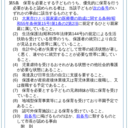
第5条
保育を必要とする子どものうち、優先的に保育を行う
必要があると認められる者は、当該子どもが
次の各号
のい
ずれかの事由に該当するものとする。
(1)
大東市ひとり親家庭の医療費の助成に関する条例
(昭
和55年条例第15号)
第1条の2第2項
に規定するひとり親家
庭に属していること。
(2)
生活保護法
(昭和25年法律第144号)
の規定による生活
扶助を受けている世帯のうち、保護者の就労により自立
が見込まれる世帯に属していること。
(3)
生計中心者が失業するなどして世帯の経済状態が著し
く悪く、速やかに就労することが必要な世帯に属してい
ること。
(4)
児童虐待を受けるおそれがある状態その他社会的養護
が必要な状態にあること。
(5)
発達及び日常生活の自立に支援を要すること。
(6)
保護者が産前産後休業後又は育児休業後に復職し、又
は復職する予定であること。
(7)
保育を必要とする子どもの兄弟姉妹が現に保育を受け
ていること。
(8)
地域型保育事業等による保育を受けており卒園予定で
あること。
(9)
認可外保育施設による保育を受けていること。
(10)
前各号
に掲げるもののほか、
前各号
に類するものと
して市長が認める事由
附
則