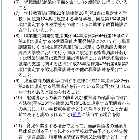
(6)
求職活動
(起業の準備を含む。)
を継続的に行っている
こと。
(7)
学校教育法
(昭和22年法律第26号)
第1条に規定する学
校、同法第124条に規定する専修学校、同法第134条第1
項に規定する各種学校その他これらに準ずる教育施設に
在学していること。
(8)
職業能力開発促進法
(昭和44年法律第64号)
第15条の7
第3項に規定する公共職業能力開発施設において行う職業
訓練若しくは同法第27条第1項に規定する職業能力開発
総合大学校において行う同項に規定する指導員訓練若し
くは職業訓練又は職業訓練の実施等による特定求職者の
就職の支援に関する法律
(平成23年法律第47号)
第4条第2
項に規定する認定職業訓練その他の職業訓練を受けてい
ること。
(9)
児童虐待の防止等に関する法律
(平成12年法律第82号)
第2条に規定する児童虐待を行っている又は再び行われる
おそれがあると認められること。
(10)
配偶者からの暴力の防止及び被害者の保護等に関す
る法律
(平成13年法律第31号)
第1条に規定する配偶者から
の暴力により小学校就学前子どもの保育を行うことが困
難であると認められること
(
前号
に該当する場合を除
く。)
。
(11)
育児休業をする場合であって、当該保護者の当該育
児休業に係る子ども以外の小学校就学前子どもが特定教
育・保育施設、特定地域型保育事業又は特定子ども・子