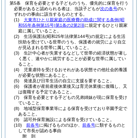
第5条
保育を必要とする子どものうち、優先的に保育を行う
必要があると認められる者は、当該子どもが
次の各号
のい
ずれかの事由に該当するものとする。
(1)
大東市ひとり親家庭の医療費の助成に関する条例
(昭
和55年条例第15号)
第1条の2第2項
に規定するひとり親家
庭に属していること。
(2)
生活保護法
(昭和25年法律第144号)
の規定による生活
扶助を受けている世帯のうち、保護者の就労により自立
が見込まれる世帯に属していること。
(3)
生計中心者が失業するなどして世帯の経済状態が著し
く悪く、速やかに就労することが必要な世帯に属してい
ること。
(4)
児童虐待を受けるおそれがある状態その他社会的養護
が必要な状態にあること。
(5)
発達及び日常生活の自立に支援を要すること。
(6)
保護者が産前産後休業後又は育児休業後に復職し、又
は復職する予定であること。
(7)
保育を必要とする子どもの兄弟姉妹が現に保育を受け
ていること。
(8)
地域型保育事業等による保育を受けており卒園予定で
あること。
(9)
認可外保育施設による保育を受けていること。
(10)
前各号
に掲げるもののほか、
前各号
に類するものと
して市長が認める事由
附
則