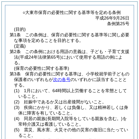
○大東市保育の必要性に関する基準等を定める条例
平成26年9月26日
条例第25号
(目的)
第1条
この条例は、保育の必要性に関する基準等に関し必要
な事項を定めることを目的とする。
(定義)
第2条
この条例における用語の意義は、子ども・子育て支援
法
(平成24年法律第65号)
において使用する用語の例によ
る。
(保育の必要性に関する基準)
第3条
保育の必要性に関する基準は、小学校就学前子どもの
保護者のいずれもが
次の各号
のいずれかに該当することと
する。
(1)
1月において、64時間以上労働することを常態として
いること。
(2)
妊娠中であるか又は出産後間がないこと。
(3)
疾病にかかり、若しくは負傷し、又は精神若しくは身
体に障害を有していること。
(4)
同居の親族
(長期間入院等をしている親族を含む。)
を
常時介護又は看護していること。
(5)
震災、風水害、火災その他の災害の復旧に当たってい
ること。