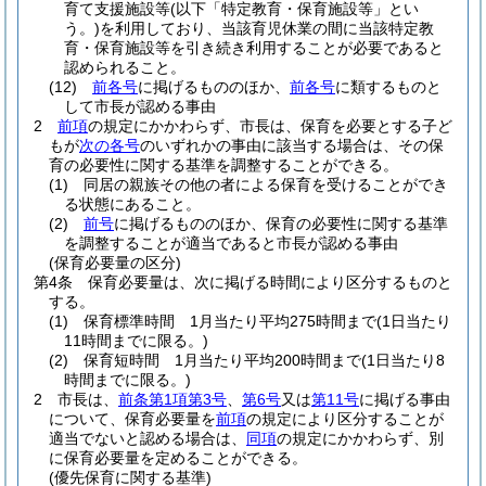
育て支援施設等
(以下「特定教育・保育施設等」とい
う。)
を利用しており、当該育児休業の間に当該特定教
育・保育施設等を引き続き利用することが必要であると
認められること。
(12)
前各号
に掲げるもののほか、
前各号
に類するものと
して市長が認める事由
2
前項
の規定にかかわらず、市長は、保育を必要とする子ど
もが
次の各号
のいずれかの事由に該当する場合は、その保
育の必要性に関する基準を調整することができる。
(1)
同居の親族その他の者による保育を受けることができ
る状態にあること。
(2)
前号
に掲げるもののほか、保育の必要性に関する基準
を調整することが適当であると市長が認める事由
(保育必要量の区分)
第4条
保育必要量は、次に掲げる時間により区分するものと
する。
(1)
保育標準時間 1月当たり平均275時間まで
(1日当たり
11時間までに限る。)
(2)
保育短時間 1月当たり平均200時間まで
(1日当たり8
時間までに限る。)
2
市長は、
前条第1項第3号
、
第6号
又は
第11号
に掲げる事由
について、保育必要量を
前項
の規定により区分することが
適当でないと認める場合は、
同項
の規定にかかわらず、別
に保育必要量を定めることができる。
(優先保育に関する基準)