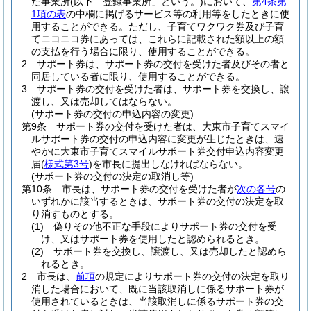
た事業所
(以下「登録事業所」という。)
において、
第4条第
1項の表
の中欄に掲げるサービス等の利用等をしたときに使
用することができる。
ただし、子育てワクワク券及び子育
てニコニコ券にあっては、これらに記載された額以上の額
の支払を行う場合に限り、使用することができる。
2
サポート券は、サポート券の交付を受けた者及びその者と
同居している者に限り、使用することができる。
3
サポート券の交付を受けた者は、サポート券を交換し、譲
渡し、又は売却してはならない。
(サポート券の交付の申込内容の変更)
第9条
サポート券の交付を受けた者は、大東市子育てスマイ
ルサポート券の交付の申込内容に変更が生じたときは、速
やかに大東市子育てスマイルサポート券交付申込内容変更
届
(
様式第3号
)
を市長に提出しなければならない。
(サポート券の交付の決定の取消し等)
第10条
市長は、サポート券の交付を受けた者が
次の各号
の
いずれかに該当するときは、サポート券の交付の決定を取
り消すものとする。
(1)
偽りその他不正な手段によりサポート券の交付を受
け、又はサポート券を使用したと認められるとき。
(2)
サポート券を交換し、譲渡し、又は売却したと認めら
れるとき。
2
市長は、
前項
の規定によりサポート券の交付の決定を取り
消した場合において、既に当該取消しに係るサポート券が
使用されているときは、当該取消しに係るサポート券の交