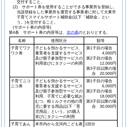
交付すること。
(2)
サポート券を使用することができる事業所を登録し、
当該登録をした事業所を運営する事業者に対して大東市
子育てスマイルサポート補助金
(以下「補助金」とい
う。)
を交付すること。
(サポート券の内容等)
第4条
サポート券の内容等は、
次の表
のとおりとする。
名称
使用区分
額等
子育てワク
子どもを預かるサービス、
第1子目の場合
ワク券
養育者を支援するサービス
4,000円
及び親子参加型サービスの
第2子目の場合
利用並びにタクシーの利用
12,000円
第3子目以降の場
合 20,000円
子育てニコ
子どもを預かるサービス、
第1子目の場合
ニコ券
養育者を支援するサービス
6,000円
及び親子参加型サービスの
第2子目の場合
利用、子育てに必要な紙お
18,000円
むつ、粉ミルクその他の育
第3子目以降の場
児に要する用品
(以下「育
合 30,000円
児用品」という。)
の購入
並びにタクシーの利用
子育てあん
本市内から北河内こども夜
1回分