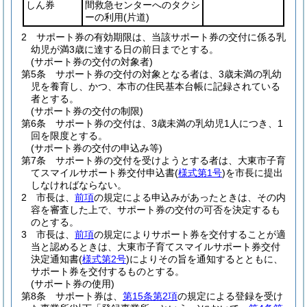
しん券
間救急センターへのタクシ
ーの利用
(片道)
2
サポート券の有効期限は、当該サポート券の交付に係る乳
幼児が満3歳に達する日の前日までとする。
(サポート券の交付の対象者)
第5条
サポート券の交付の対象となる者は、3歳未満の乳幼
児を養育し、かつ、本市の住民基本台帳に記録されている
者とする。
(サポート券の交付の制限)
第6条
サポート券の交付は、3歳未満の乳幼児1人につき、1
回を限度とする。
(サポート券の交付の申込み等)
第7条
サポート券の交付を受けようとする者は、大東市子育
てスマイルサポート券交付申込書
(
様式第1号
)
を市長に提出
しなければならない。
2
市長は、
前項
の規定による申込みがあったときは、その内
容を審査した上で、サポート券の交付の可否を決定するも
のとする。
3
市長は、
前項
の規定によりサポート券を交付することが適
当と認めるときは、大東市子育てスマイルサポート券交付
決定通知書
(
様式第2号
)
によりその旨を通知するとともに、
サポート券を交付するものとする。
(サポート券の使用)
第8条
サポート券は、
第15条第2項
の規定による登録を受け