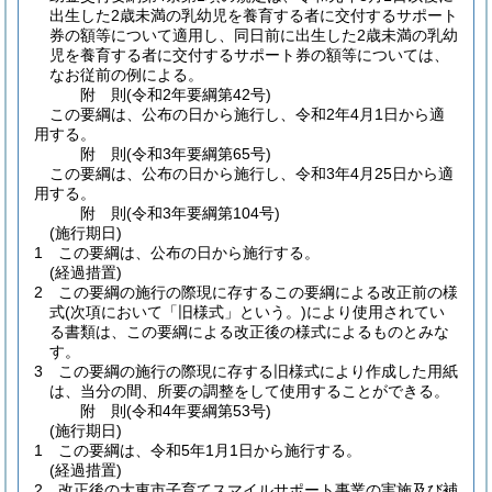
出生した2歳未満の乳幼児を養育する者に交付するサポート
券の額等について適用し、同日前に出生した2歳未満の乳幼
児を養育する者に交付するサポート券の額等については、
なお従前の例による。
附
則
(令和2年
要綱第42号)
この要綱は、公布の日から施行し、令和2年4月1日から適
用する。
附
則
(令和3年
要綱第65号)
この要綱は、公布の日から施行し、令和3年4月25日から適
用する。
附
則
(令和3年
要綱第104号)
(施行期日)
1
この要綱は、公布の日から施行する。
(経過措置)
2
この要綱の施行の際現に存するこの要綱による改正前の様
式
(次項において「旧様式」という。)
により使用されてい
る書類は、この要綱による改正後の様式によるものとみな
す。
3
この要綱の施行の際現に存する旧様式により作成した用紙
は、当分の間、所要の調整をして使用することができる。
附
則
(令和4年
要綱第53号)
(施行期日)
1
この要綱は、令和5年1月1日から施行する。
(経過措置)
2
改正後の大東市子育てスマイルサポート事業の実施及び補