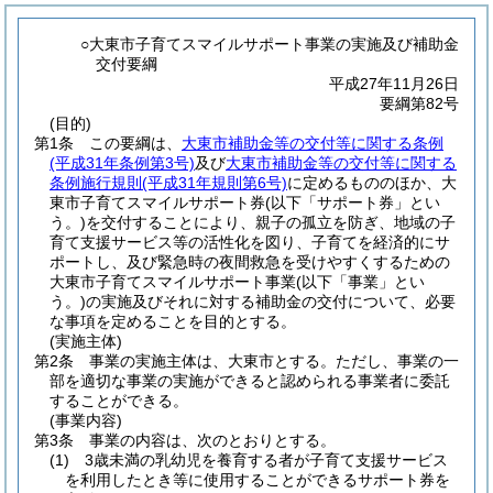
○大東市子育てスマイルサポート事業の実施及び補助金
交付要綱
平成27年11月26日
要綱第82号
(目的)
第1条
この要綱は、
大東市補助金等の交付等に関する条例
(平成31年条例第3号)
及び
大東市補助金等の交付等に関する
条例施行規則
(平成31年規則第6号)
に定めるもののほか、大
東市子育てスマイルサポート券
(以下「サポート券」とい
う。)
を交付することにより、親子の孤立を防ぎ、地域の子
育て支援サービス等の活性化を図り、子育てを経済的にサ
ポートし、及び緊急時の夜間救急を受けやすくするための
大東市子育てスマイルサポート事業
(以下「事業」とい
う。)
の実施及びそれに対する補助金の交付について、必要
な事項を定めることを目的とする。
(実施主体)
第2条
事業の実施主体は、大東市とする。
ただし、事業の一
部を適切な事業の実施ができると認められる事業者に委託
することができる。
(事業内容)
第3条
事業の内容は、次のとおりとする。
(1)
3歳未満の乳幼児を養育する者が子育て支援サービス
を利用したとき等に使用することができるサポート券を