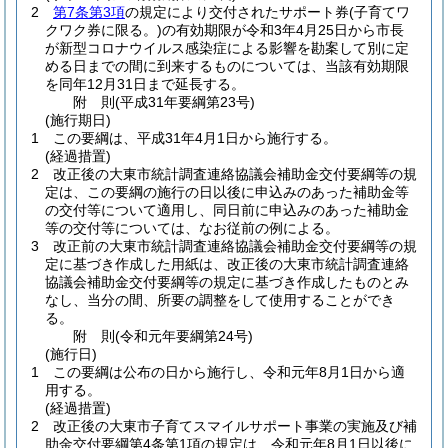
2
第7条第3項
の規定により交付されたサポート券
(子育てワ
クワク券に限る。)
の有効期限が令和3年4月25日から市長
が新型コロナウイルス感染症による影響を勘案して別に定
める日までの間に到来するものについては、当該有効期限
を同年12月31日まで延長する。
附
則
(平成31年
要綱第23号)
(施行期日)
1
この要綱は、平成31年4月1日から施行する。
(経過措置)
2
改正後の大東市統計調査連絡協議会補助金交付要綱等の規
定は、この要綱の施行の日以後に申込みのあった補助金等
の交付等について適用し、同日前に申込みのあった補助金
等の交付等については、なお従前の例による。
3
改正前の大東市統計調査連絡協議会補助金交付要綱等の規
定に基づき作成した用紙は、改正後の大東市統計調査連絡
協議会補助金交付要綱等の規定に基づき作成したものとみ
なし、当分の間、所要の調整をして使用することができ
る。
附
則
(令和元年
要綱第24号)
(施行日)
1
この要綱は公布の日から施行し、令和元年8月1日から適
用する。
(経過措置)
2
改正後の大東市子育てスマイルサポート事業の実施及び補
助金交付要綱第4条第1項の規定は、令和元年8月1日以後に