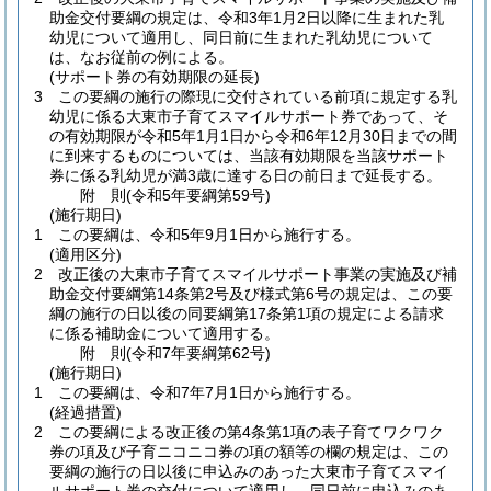
助金交付要綱の規定は、令和3年1月2日以降に生まれた乳
幼児について適用し、同日前に生まれた乳幼児について
は、なお従前の例による。
(サポート券の有効期限の延長)
3
この要綱の施行の際現に交付されている前項に規定する乳
幼児に係る大東市子育てスマイルサポート券であって、そ
の有効期限が令和5年1月1日から令和6年12月30日までの間
に到来するものについては、当該有効期限を当該サポート
券に係る乳幼児が満3歳に達する日の前日まで延長する。
附
則
(令和5年
要綱第59号)
(施行期日)
1
この要綱は、令和5年9月1日から施行する。
(適用区分)
2
改正後の大東市子育てスマイルサポート事業の実施及び補
助金交付要綱第14条第2号及び様式第6号の規定は、この要
綱の施行の日以後の同要綱第17条第1項の規定による請求
に係る補助金について適用する。
附
則
(令和7年
要綱第62号)
(施行期日)
1
この要綱は、令和7年7月1日から施行する。
(経過措置)
2
この要綱による改正後の第4条第1項の表子育てワクワク
券の項及び子育ニコニコ券の項の額等の欄の規定は、この
要綱の施行の日以後に申込みのあった大東市子育てスマイ