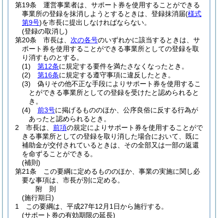
第19条
運営事業者は、サポート券を使用することができる
事業所の登録を抹消しようとするときは、登録抹消届
(
様式
第9号
)
を市長に提出しなければならない。
(登録の取消し)
第20条
市長は、
次の各号
のいずれかに該当するときは、サ
ポート券を使用することができる事業所としての登録を取
り消すものとする。
(1)
第12条
に規定する要件を満たさなくなったとき。
(2)
第16条
に規定する遵守事項に違反したとき。
(3)
偽りその他不正な手段によりサポート券を使用するこ
とができる事業所としての登録を受けたと認められると
き。
(4)
前3号
に掲げるもののほか、公序良俗に反する行為が
あったと認められるとき。
2
市長は、
前項
の規定によりサポート券を使用することがで
きる事業所としての登録を取り消した場合において、既に
補助金が交付されているときは、その全部又は一部の返還
を命ずることができる。
(補則)
第21条
この要綱に定めるもののほか、事業の実施に関し必
要な事項は、市長が別に定める。
附
則
(施行期日)
1
この要綱は、平成27年12月1日から施行する。
(サポート券の有効期限の延長)