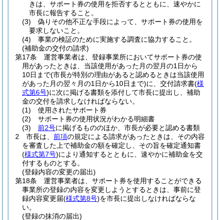
きは、サポート券の使用を拒否するとともに、速やかに
市長に報告すること。
(3)
偽りその他不正な手段によって、サポート券の使用を
要求しないこと。
(4)
事業の検証のために実施する調査に協力すること。
(補助金の交付の請求)
第17条
運営事業者は、登録事業所においてサポート券の使
用があったときは、当該使用があった月の翌月の1日から
10日まで
(市長が特別の理由があると認めるときは当該使用
があった月の翌々月の1日から10日まで)
に、交付請求書
(
様
式第6号
)
に次に掲げる書類を添付して市長に提出し、補助
金の交付を請求しなければならない。
(1)
使用されたサポート券
(2)
サポート券の使用状況がわかる明細書
(3)
前2号
に掲げるもののほか、市長が必要と認める書類
2
市長は、
前項
の規定による請求があったときは、その内容
を審査した上で補助金の額を確定し、その旨を確定通知書
(
様式第7号
)
により通知するとともに、速やかに補助金を交
付するものとする。
(登録内容の変更の届出)
第18条
運営事業者は、サポート券を使用することができる
事業所の登録の内容を変更しようとするときは、事前に登
録内容変更届
(
様式第8号
)
を市長に提出しなければならな
い。
(登録の抹消の届出)