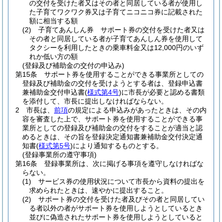
の交付を受けた者又はその者と同居している者が使用し
た子育てワクワク券又は子育てニコニコ券に記載された
額に相当する額
(2)
子育てあんしん券 サポート券の交付を受けた者又は
その者と同居している者が子育てあんしん券を使用して
タクシーを利用したときの乗車料金又は12,000円のいず
れか低い方の額
(登録及び補助金の交付の申込み)
第15条
サポート券を使用することができる事業所としての
登録及び補助金の交付を受けようとする者は、登録申込書
兼補助金交付申込書
(
様式第4号
)
に市長が必要と認める書類
を添付して、市長に提出しなければならない。
2
市長は、
前項
の規定による申込みがあったときは、その内
容を審査した上で、サポート券を使用することができる事
業所としての登録及び補助金の交付をすることが適当と認
めるときは、その旨を登録決定通知書兼補助金交付決定通
知書
(
様式第5号
)
により通知するものとする。
(登録事業所の遵守事項)
第16条
登録事業所は、次に掲げる事項を遵守しなければな
らない。
(1)
サービス券の使用状況について市長から資料の提出を
求められたときは、速やかに提出すること。
(2)
サポート券の交付を受けた者及びその者と同居してい
る者以外の者がサポート券を使用しようとしているとき
並びに偽造されたサポート券を使用しようとしていると