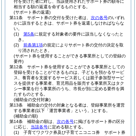
付を受けた者に対し、当該使用されたサポート券の額等に
相当する額の返還を命ずるものとする。
(サポート券の返還)
第11条
サポート券の交付を受けた者は、
次の各号
のいずれ
かに該当するときは、サポート券を返還しなければならな
い。
(1)
第5条
に規定する対象者の要件に該当しなくなったと
き。
(2)
前条第1項
の規定によりサポート券の交付の決定を取
り消されたとき。
(サポート券を使用することができる事業所としての登録の
要件)
第12条
サポート券を使用することができる事業所としての
登録を受けることができるものは、子どもを預かるサービ
ス、養育者を支援するサービス若しくは親子参加型サービ
スを提供する事業者、育児用品を販売する事業所又はタク
シー事業を行う事業所のうち、市長が別に定める要件を満
たすものとする。
(補助金の交付対象)
第13条
補助金の交付の対象となる者は、登録事業所を運営
する事業者
(以下「運営事業者」という。)
とする。
(補助金の額)
第14条
補助金の額は、
次の各号
に掲げるサポート券の区分
に応じ、
当該各号
に定める額とする。
(1)
子育てワクワク券及び子育てニコニコ券 サポート券