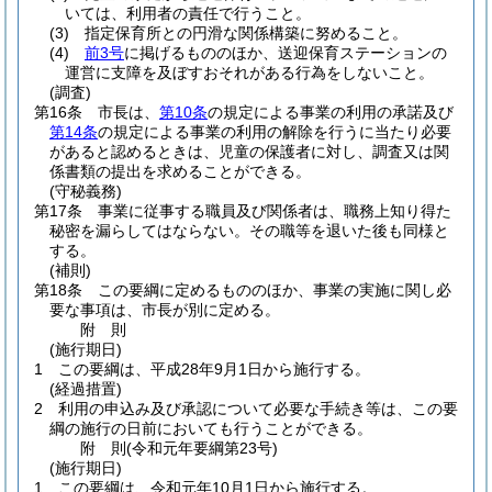
いては、利用者の責任で行うこと。
(3)
指定保育所との円滑な関係構築に努めること。
(4)
前3号
に掲げるもののほか、送迎保育ステーションの
運営に支障を及ぼすおそれがある行為をしないこと。
(調査)
第16条
市長は、
第10条
の規定による事業の利用の承諾及び
第14条
の規定による事業の利用の解除を行うに当たり必要
があると認めるときは、児童の保護者に対し、調査又は関
係書類の提出を求めることができる。
(守秘義務)
第17条
事業に従事する職員及び関係者は、職務上知り得た
秘密を漏らしてはならない。
その職等を退いた後も同様と
する。
(補則)
第18条
この要綱に定めるもののほか、事業の実施に関し必
要な事項は、市長が別に定める。
附
則
(施行期日)
1
この要綱は、平成28年9月1日から施行する。
(経過措置)
2
利用の申込み及び承認について必要な手続き等は、この要
綱の施行の日前においても行うことができる。
附
則
(令和元年
要綱第23号)
(施行期日)
1
この要綱は、令和元年10月1日から施行する。