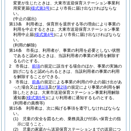
変更が生じたときは、大東市送迎保育ステーション事業利
用変更届
(
様式第3号
)
により市長に届け出なければならな
い。
(中止の届出)
第13条
利用者は、保育所を退所する等の理由により事業の
利用を中止するときは、大東市送迎保育ステーション事業
利用中止届
(
様式第4号
)
により市長に届け出なければならな
い。
(利用の解除)
第14条
市長は、利用者が、事業の利用を必要としない状態
であると認めるときは、当該利用者の事業の利用を解除す
るものとする。
2
市長は、
前項
の規定に該当する場合のほか、事業の実施の
妨げになると認められるときは、当該利用者の事業の利用
を解除することができる。
3
市長は、
前条
の規定による事業の利用の中止の届け出があ
った場合又は
第1項
及び
第2項
の規定により事業の利用を解
除したときは、大東市送迎保育ステーション事業利用解除
通知書
(
様式第5号
)
により利用者に通知するものとする。
(利用者の責務等)
第15条
利用者は、次に掲げる事項を遵守しなければならな
い。
(1)
児童の安全を図るため、乗務員及び付添い保育士の指
示に従うこと。
(2)
児童の家庭から送迎保育ステーションまでの送迎につ