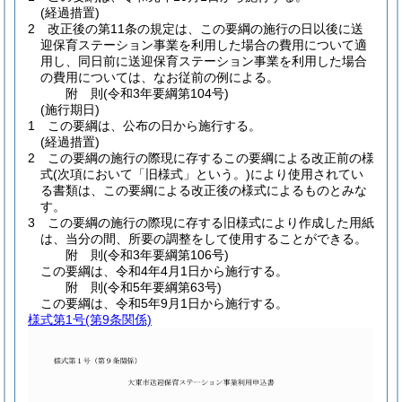
(経過措置)
2
改正後の第11条の規定は、この要綱の施行の日以後に送
迎保育ステーション事業を利用した場合の費用について適
用し、同日前に送迎保育ステーション事業を利用した場合
の費用については、なお従前の例による。
附
則
(令和3年
要綱第104号)
(施行期日)
1
この要綱は、公布の日から施行する。
(経過措置)
2
この要綱の施行の際現に存するこの要綱による改正前の様
式
(次項において「旧様式」という。)
により使用されてい
る書類は、この要綱による改正後の様式によるものとみな
す。
3
この要綱の施行の際現に存する旧様式により作成した用紙
は、当分の間、所要の調整をして使用することができる。
附
則
(令和3年
要綱第106号)
この要綱は、令和4年4月1日から施行する。
附
則
(令和5年
要綱第63号)
この要綱は、令和5年9月1日から施行する。
様式第1号
(第9条関係)