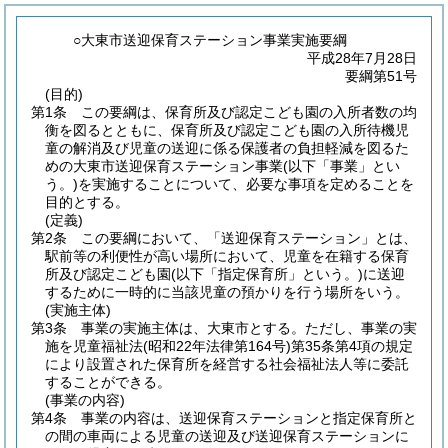
○大東市送迎保育ステーション事業実施要綱
平成28年7月28日
要綱第51号
(目的)
第1条
この要綱は、保育所及び認定こども園の入所者数の均
衡を図るとともに、保育所及び認定こども園の入所待機児
童の解消及び児童の送迎に係る保護者の負担軽減を図るた
めの大東市送迎保育ステーション事業
(以下「事業」とい
う。)
を実施することについて、必要な事項を定めることを
目的とする。
(定義)
第2条
この要綱において、「送迎保育ステーション」とは、
駅前等の利便性が高い場所において、児童を在籍する保育
所及び認定こども園
(以下「指定保育所」という。)
に送迎
するために一時的に当該児童の預かりを行う場所をいう。
(実施主体)
第3条
事業の実施主体は、大東市とする。
ただし、事業の実
施を児童福祉法
(昭和22年法律第164号)
第35条第4項の規定
により設置された保育所を経営する社会福祉法人等に委託
することができる。
(事業の内容)
第4条
事業の内容は、送迎保育ステーションと指定保育所と
の間の車両による児童の送迎及び送迎保育ステーションに