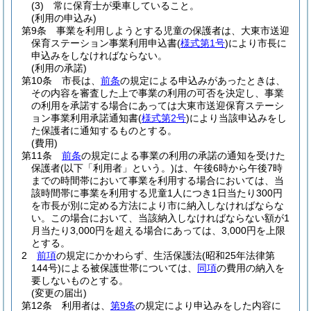
(3)
常に保育士が乗車していること。
(利用の申込み)
第9条
事業を利用しようとする児童の保護者は、大東市送迎
保育ステーション事業利用申込書
(
様式第1号
)
により市長に
申込みをしなければならない。
(利用の承諾)
第10条
市長は、
前条
の規定による申込みがあったときは、
その内容を審査した上で事業の利用の可否を決定し、事業
の利用を承諾する場合にあっては大東市送迎保育ステーシ
ョン事業利用承諾通知書
(
様式第2号
)
により当該申込みをし
た保護者に通知するものとする。
(費用)
第11条
前条
の規定による事業の利用の承諾の通知を受けた
保護者
(以下「利用者」という。)
は、午後6時から午後7時
までの時間帯において事業を利用する場合においては、当
該時間帯に事業を利用する児童1人につき1日当たり300円
を市長が別に定める方法により市に納入しなければならな
い。
この場合において、当該納入しなければならない額が1
月当たり3,000円を超える場合にあっては、3,000円を上限
とする。
2
前項
の規定にかかわらず、生活保護法
(昭和25年法律第
144号)
による被保護世帯については、
同項
の費用の納入を
要しないものとする。
(変更の届出)
第12条
利用者は、
第9条
の規定により申込みをした内容に