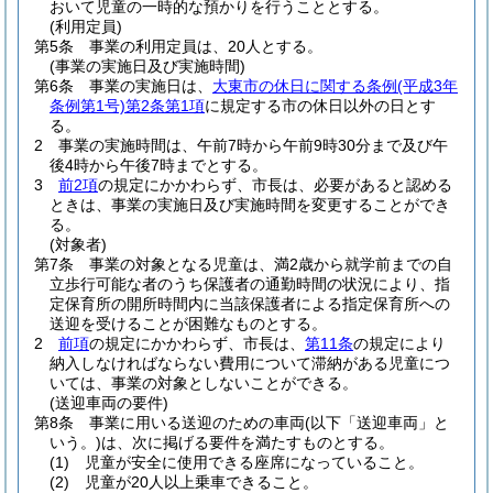
おいて児童の一時的な預かりを行うこととする。
(利用定員)
第5条
事業の利用定員は、20人とする。
(事業の実施日及び実施時間)
第6条
事業の実施日は、
大東市の休日に関する条例
(平成3年
条例第1号)
第2条第1項
に規定する市の休日以外の日とす
る。
2
事業の実施時間は、午前7時から午前9時30分まで及び午
後4時から午後7時までとする。
3
前2項
の規定にかかわらず、市長は、必要があると認める
ときは、事業の実施日及び実施時間を変更することができ
る。
(対象者)
第7条
事業の対象となる児童は、満2歳から就学前までの自
立歩行可能な者のうち保護者の通勤時間の状況により、指
定保育所の開所時間内に当該保護者による指定保育所への
送迎を受けることが困難なものとする。
2
前項
の規定にかかわらず、市長は、
第11条
の規定により
納入しなければならない費用について滞納がある児童につ
いては、事業の対象としないことができる。
(送迎車両の要件)
第8条
事業に用いる送迎のための車両
(以下「送迎車両」と
いう。)
は、次に掲げる要件を満たすものとする。
(1)
児童が安全に使用できる座席になっていること。
(2)
児童が20人以上乗車できること。