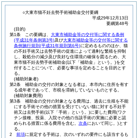
○大東市猫不妊去勢手術補助金交付要綱
平成29年12月13日
要綱第48号
(目的)
第1条
この要綱は、
大東市補助金等の交付等に関する条例
(平成31年条例第3号)
及び
大東市補助金等の交付等に関する
条例施行規則
(平成31年規則第6号)
に定めるもののほか、猫
の不妊手術又は去勢手術の促進によって過剰な繁殖を抑制
し、殺処分の減少及び良好な住環境の確保を図るため、大
東市猫不妊去勢手術補助金
(以下「補助金」という。)
を交
付することについて、必要な事項を定めることを目的とす
る。
(補助対象者)
第2条
補助金の交付の対象となる者は、本市内に住所を有す
る成年者であって、市税を滞納していないものとする。
(補助対象費用)
第3条
補助金の交付の対象となる費用は、過去に生殖を不能
にする手術その他の措置を受けていない猫に対する不妊手
術又は去勢手術
(以下「手術」という。)
に要した費用
(ワク
チン接種、投薬、入院その他の当該手術の実施に必要と認
められる措置に係る費用を含む。
次条
において同じ。)
とす
る。
2
前項
に規定する手術は、次のいずれの要件にも該当するも