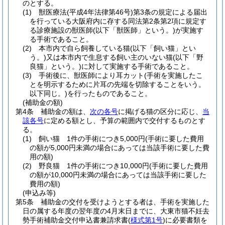
のとする。
(1)
獣医療法
(平成4年法律第46号)
第3条の規定による届出
を行っている大阪府内に存する同法第2条第2項に規定す
る診療施設の獣医師
(以下「獣医師」という。)
が実施す
る手術であること。
(2)
本市内で自ら飼養している猫
(以下「飼い猫」とい
う。)
又は本市内で生息する飼い主のいない猫
(以下「野
良猫」という。)
に対して実施する手術であること。
(3)
手術後に、獣医師により耳カット
(手術を実施したこ
とを明示するために片耳の先端を切除することをいう。
以下同じ。)
を行ったものであること。
(補助金の額)
第4条
補助金の額は、
次の各号
に掲げる猫の区分に応じ、
当
該各号
に定める額とし、予算の範囲内で交付するものとす
る。
(1)
飼い猫 1件の手術につき5,000円
(手術に要した費用
の額が5,000円未満の場合にあっては当該手術に要した費
用の額)
(2)
野良猫 1件の手術につき10,000円
(手術に要した費用
の額が10,000円未満の場合にあっては当該手術に要した
費用の額)
(申込み等)
第5条
補助金の交付を受けようとする者は、手術を実施した
日の属する年度の翌年度の4月末日までに、大東市猫不妊去
勢手術補助金交付申込書兼請求書
(
様式第1号
)
に必要書類を