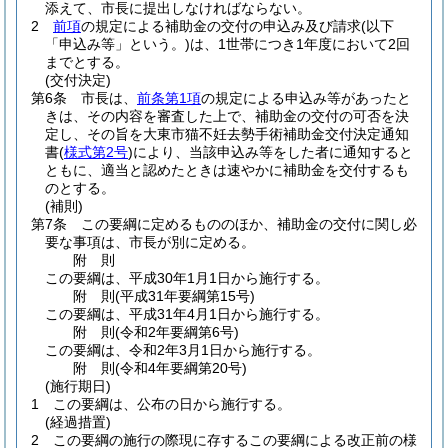
添えて、市長に提出しなければならない。
2
前項
の規定による補助金の交付の申込み及び請求
(以下
「申込み等」という。)
は、1世帯につき1年度において2回
までとする。
(交付決定)
第6条
市長は、
前条第1項
の規定による申込み等があったと
きは、その内容を審査した上で、補助金の交付の可否を決
定し、その旨を大東市猫不妊去勢手術補助金交付決定通知
書
(
様式第2号
)
により、当該申込み等をした者に通知すると
ともに、適当と認めたときは速やかに補助金を交付するも
のとする。
(補則)
第7条
この要綱に定めるもののほか、補助金の交付に関し必
要な事項は、市長が別に定める。
附
則
この要綱は、平成30年1月1日から施行する。
附
則
(平成31年
要綱第15号)
この要綱は、平成31年4月1日から施行する。
附
則
(令和2年
要綱第6号)
この要綱は、令和2年3月1日から施行する。
附
則
(令和4年
要綱第20号)
(施行期日)
1
この要綱は、公布の日から施行する。
(経過措置)
2
この要綱の施行の際現に存するこの要綱による改正前の様