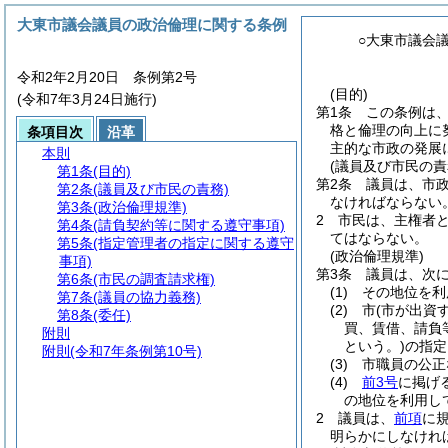
大東市議会議員の政治倫理に関する条例
○大東市議会
令和2年2月20日 条例第2号
(目的)
(令和7年3月24日施行)
第1条
この条例は
格と倫理の向上に
条項目次
沿革
主的な市政の発展
本則
(議員及び市民の責
第1条
(目的)
第2条
議員は、市
第2条
(議員及び市民の責務)
なければならない
第3条
(政治倫理規準)
2
市民は、主権者
第4条
(請負契約等に関する遵守事項)
てはならない。
第5条
(指定管理者の指定に関する遵守
(政治倫理規準)
事項)
第3条
議員は、次
第6条
(市民の調査請求権)
(1)
その地位を利
第7条
(議員の協力義務)
(2)
市
(市が出資
第8条
(委任)
買、賃借、請負
附則
という。)
の指定
附則
(令和7年条例第10号)
(3)
市職員の公正
(4)
前3号
に掲げ
の地位を利用し
2
議員は、
前項
に
明らかにしなけれ