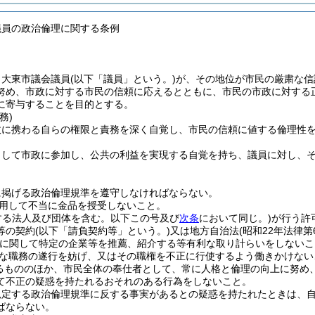
議員の政治倫理に関する条例
、大東市議会議員
(以下「議員」という。)
が、その地位が市民の厳粛な信
努め、市政に対する市民の信頼に応えるとともに、市民の市政に対する
に寄与することを目的とする。
務)
政に携わる自らの権限と責務を深く自覚し、市民の信頼に値する倫理性
。
として市政に参加し、公共の利益を実現する自覚を持ち、議員に対し、
に掲げる政治倫理規準を遵守しなければならない。
用して不当に金品を授受しないこと。
する法人及び団体を含む。以下この号及び
次条
において同じ。)
が行う許
等の契約
(以下「請負契約等」という。)
又は地方自治法
(昭和22年法律第6
に関して特定の企業等を推薦、紹介する等有利な取り計らいをしないこ
な職務の遂行を妨げ、又はその職権を不正に行使するよう働きかけない
るもののほか、市民全体の奉仕者として、常に人格と倫理の向上に努め
て不正の疑惑を持たれるおそれのある行為をしないこと。
規定する政治倫理規準に反する事実があるとの疑惑を持たれたときは、
ばならない。