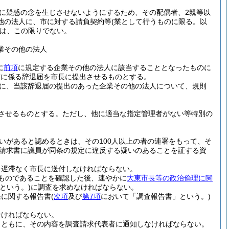
民に疑惑の念を生じさせないようにするため、その配偶者、2親等以
他の法人に、市に対する請負契約等
(業として行うものに限る。以
は、この限りでない。
業その他の法人
に
前項
に規定する企業その他の法人に該当することとなったものに
等に係る辞退届を市長に提出させるものとする。
に、当該辞退届の提出のあった企業その他の法人について、規則
させるものとする。
ただし、他に適当な指定管理者がない等特別の
いがあると認めるときは、その100人以上の者の連署をもって、そ
請求書に議員が同条の規定に違反する疑いのあることを証する資
を遅滞なく市長に送付しなければならない。
ものであることを確認した後、速やかに
大東市長等の政治倫理に関
という。)
に調査を求めなければならない。
果に関する報告書
(
次項
及び
第7項
において「調査報告書」という。)
なければならない。
とともに、その内容を調査請求代表者に通知しなければならない。