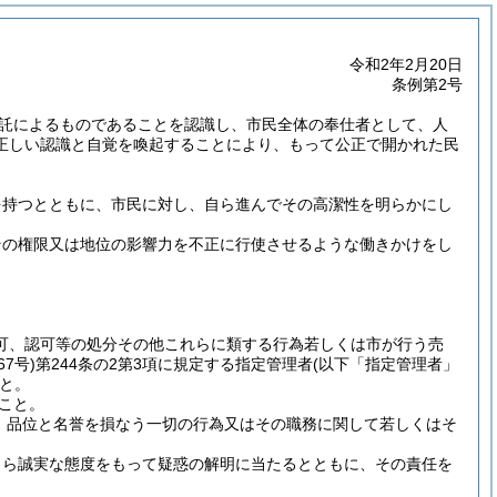
令和2年2月20日
条例第2号
託によるものであることを認識し、市民全体の奉仕者として、人
正しい認識と自覚を喚起することにより、もって公正で開かれた民
を持つとともに、市民に対し、自ら進んでその高潔性を明らかにし
その権限又は地位の影響力を不正に行使させるような働きかけをし
可、認可等の処分その他これらに類する行為若しくは市が行う売
7号)
第244条の2第3項に規定する指定管理者
(以下「指定管理者」
と。
こと。
、品位と名誉を損なう一切の行為又はその職務に関して若しくはそ
自ら誠実な態度をもって疑惑の解明に当たるとともに、その責任を