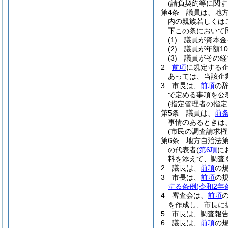
(請負契約等に関す
第4条
議員は、地方
内の親族若しくは
下この条において
(1)
議員が資本金
(2)
議員が年額1
(3)
議員がその経
2
前項
に規定する
あっては、当該企
3
市長は、
前項
の
で定める事項を公
(指定管理者の指定
第5条
議員は、
前条
事情のあるときは
(市民の調査請求権
第6条
地方自治法第
の代表者
(
第6項
に
料を添えて、調査
2
議長は、
前項
の
3
市長は、
前項
の
する条例
(令和2年
4
審査会は、
前項
を作成し、市長に
5
市長は、調査報
6
議長は、
前項
の