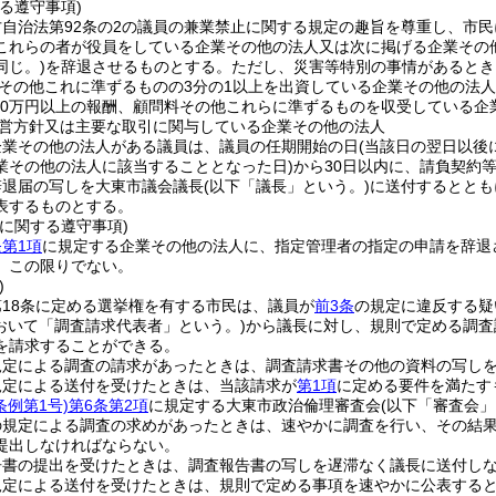
る遵守事項)
自治法第92条の2の議員の兼業禁止に関する規定の趣旨を尊重し、市
これらの者が役員をしている企業その他の法人又は次に掲げる企業その
同じ。)
を辞退させるものとする。
ただし、災害等特別の事情があるとき
その他これに準ずるものの3分の1以上を出資している企業その他の法人
00万円以上の報酬、顧問料その他これらに準ずるものを収受している企
営方針又は主要な取引に関与している企業その他の法人
企業その他の法人がある議員は、議員の任期開始の日
(当該日の翌日以後
業その他の法人に該当することとなった日)
から30日以内に、請負契約
辞退届の写しを大東市議会議長
(以下「議長」という。)
に送付するととも
表するものとする。
に関する遵守事項)
第1項
に規定する企業その他の法人に、指定管理者の指定の申請を辞退
、この限りでない。
)
18条に定める選挙権を有する市民は、議員が
前3条
の規定に違反する疑
おいて「調査請求代表者」という。)
から議長に対し、規則で定める調査
を請求することができる。
規定による調査の請求があったときは、調査請求書その他の資料の写し
規定による送付を受けたときは、当該請求が
第1項
に定める要件を満たす
条例第1号)
第6条第2項
に規定する大東市政治倫理審査会
(以下「審査会」
の規定による調査の求めがあったときは、速やかに調査を行い、その結
提出しなければならない。
告書の提出を受けたときは、調査報告書の写しを遅滞なく議長に送付し
規定による送付を受けたときは、規則で定める事項を速やかに公表する