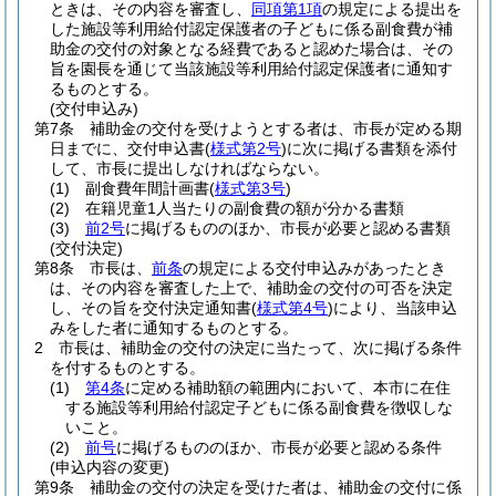
ときは、その内容を審査し、
同項
第1項
の規定による提出を
した施設等利用給付認定保護者の子どもに係る副食費が補
助金の交付の対象となる経費であると認めた場合は、その
旨を園長を通じて当該施設等利用給付認定保護者に通知す
るものとする。
(交付申込み)
第7条
補助金の交付を受けようとする者は、市長が定める期
日までに、交付申込書
(
様式第2号
)
に次に掲げる書類を添付
して、市長に提出しなければならない。
(1)
副食費年間計画書
(
様式第3号
)
(2)
在籍児童1人当たりの副食費の額が分かる書類
(3)
前2号
に掲げるもののほか、市長が必要と認める書類
(交付決定)
第8条
市長は、
前条
の規定による交付申込みがあったとき
は、その内容を審査した上で、補助金の交付の可否を決定
し、その旨を交付決定通知書
(
様式第4号
)
により、当該申込
みをした者に通知するものとする。
2
市長は、補助金の交付の決定に当たって、次に掲げる条件
を付するものとする。
(1)
第4条
に定める補助額の範囲内において、本市に在住
する施設等利用給付認定子どもに係る副食費を徴収しな
いこと。
(2)
前号
に掲げるもののほか、市長が必要と認める条件
(申込内容の変更)
第9条
補助金の交付の決定を受けた者は、補助金の交付に係