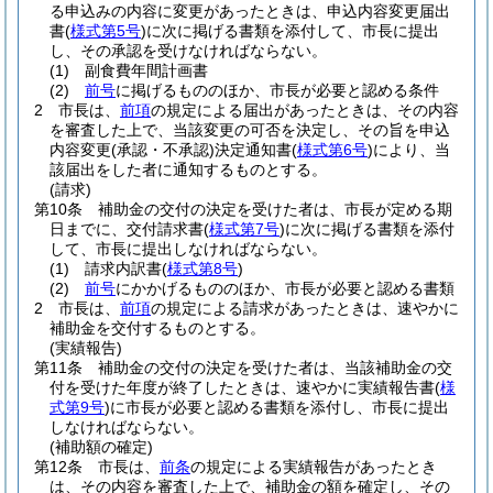
る申込みの内容に変更があったときは、申込内容変更届出
書
(
様式第5号
)
に次に掲げる書類を添付して、市長に提出
し、その承認を受けなければならない。
(1)
副食費年間計画書
(2)
前号
に掲げるもののほか、市長が必要と認める条件
2
市長は、
前項
の規定による届出があったときは、その内容
を審査した上で、当該変更の可否を決定し、その旨を申込
内容変更
(承認・不承認)
決定通知書
(
様式第6号
)
により、当
該届出をした者に通知するものとする。
(請求)
第10条
補助金の交付の決定を受けた者は、市長が定める期
日までに、交付請求書
(
様式第7号
)
に次に掲げる書類を添付
して、市長に提出しなければならない。
(1)
請求内訳書
(
様式第8号
)
(2)
前号
にかかげるもののほか、市長が必要と認める書類
2
市長は、
前項
の規定による請求があったときは、速やかに
補助金を交付するものとする。
(実績報告)
第11条
補助金の交付の決定を受けた者は、当該補助金の交
付を受けた年度が終了したときは、速やかに実績報告書
(
様
式第9号
)
に市長が必要と認める書類を添付し、市長に提出
しなければならない。
(補助額の確定)
第12条
市長は、
前条
の規定による実績報告があったとき
は、その内容を審査した上で、補助金の額を確定し、その