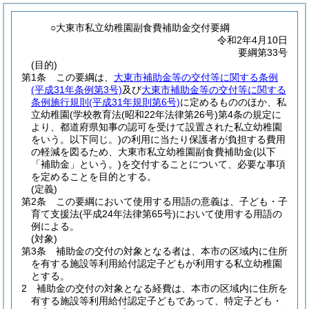
○大東市私立幼稚園副食費補助金交付要綱
令和2年4月10日
要綱第33号
(目的)
第1条
この要綱は、
大東市補助金等の交付等に関する条例
(平成31年条例第3号)
及び
大東市補助金等の交付等に関する
条例施行規則
(平成31年規則第6号)
に定めるもののほか、私
立幼稚園
(学校教育法
(昭和22年法律第26号)
第4条の規定に
より、都道府県知事の認可を受けて設置された私立幼稚園
をいう。以下同じ。)
の利用に当たり保護者が負担する費用
の軽減を図るため、大東市私立幼稚園副食費補助金
(以下
「補助金」という。)
を交付することについて、必要な事項
を定めることを目的とする。
(定義)
第2条
この要綱において使用する用語の意義は、子ども・子
育て支援法
(平成24年法律第65号)
において使用する用語の
例による。
(対象)
第3条
補助金の交付の対象となる者は、本市の区域内に住所
を有する施設等利用給付認定子どもが利用する私立幼稚園
とする。
2
補助金の交付の対象となる経費は、本市の区域内に住所を
有する施設等利用給付認定子どもであって、特定子ども・