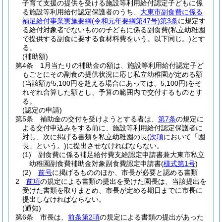
子育て支援の提供を受ける施設等利用給付認定子どもに係
る施設等利用給付認定保護者のうち、
大東市副食費に係る
補足給付事業実施要綱
(令和元年要綱第47号)
第3条
に規定す
る給付対象者でないものの子どもに係る副食費
(私立幼稚園
で提供する副食に要する食材料費をいう。以下同じ。)
とす
る。
(補助額)
第4条
1月当たりの補助金の額は、施設等利用給付認定子ど
もごとにその副食の提供状況に応じ私立幼稚園が定める額
(当該額が5,100円を超える場合にあっては、5,100円)
をそ
れぞれ合算した額とし、予算の範囲内で交付するものとす
る。
(認定の申請)
第5条
補助金の交付を受けようとする者は、
第7条
の規定に
よる交付申込みをする前に、施設等利用給付認定保護者に
対し、次に掲げる書類を私立幼稚園の長
(
次項
において「園
長」という。)
に提出させなければならない。
(1)
副食費に係る補足給付費支給認定申請書兼大東市私立
幼稚園副食費補助金対象副食費認定申請書
(
様式第1号
)
(2)
前号
に掲げるもののほか、市長が必要と認める書類
2
前項
の規定による書類の提出を受けた園長は、当該提出を
受けた書類を取りまとめ、市長が定める期日までに市長に
提出しなければならない。
(通知)
第6条
市長は、
前条第2項
の規定による書類の提出があった