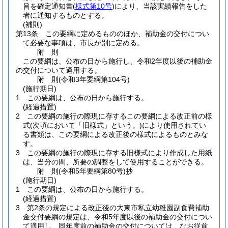
旨を確定通知書
(
様式第10号
)
により、当該実績報告をした
者に通知するものとする。
(補則)
第13条
この要綱に定めるもののほか、補助金の交付につい
て必要な事項は、市長が別に定める。
附
則
この要綱は、公布の日から施行し、令和2年度以後の補助金
の交付について適用する。
附
則
(令和3年
要綱第104号)
(施行期日)
1
この要綱は、公布の日から施行する。
(経過措置)
2
この要綱の施行の際現に存するこの要綱による改正前の様
式
(次項において「旧様式」という。)
により使用されてい
る書類は、この要綱による改正後の様式によるものとみな
す。
3
この要綱の施行の際現に存する旧様式により作成した用紙
は、当分の間、所要の調整をして使用することができる。
附
則
(令和5年
要綱第80号)
抄
(施行期日)
1
この要綱は、公布の日から施行する。
(経過措置)
3
第2条の規定による改正後の大東市私立幼稚園副食費補助
金交付要綱の規定は、令和5年度以後の補助金の交付につい
て適用し、同年度前の補助金の交付については、なお従前