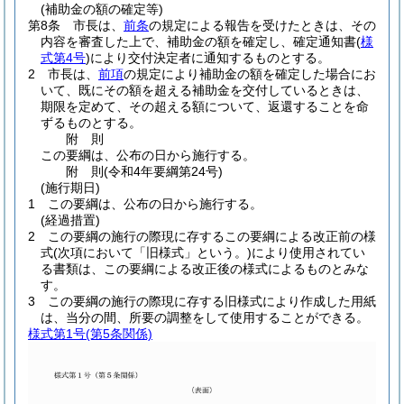
(補助金の額の確定等)
第8条
市長は、
前条
の規定による報告を受けたときは、その
内容を審査した上で、補助金の額を確定し、確定通知書
(
様
式第4号
)
により交付決定者に通知するものとする。
2
市長は、
前項
の規定により補助金の額を確定した場合にお
いて、既にその額を超える補助金を交付しているときは、
期限を定めて、その超える額について、返還することを命
ずるものとする。
附
則
この要綱は、公布の日から施行する。
附
則
(令和4年
要綱第24号)
(施行期日)
1
この要綱は、公布の日から施行する。
(経過措置)
2
この要綱の施行の際現に存するこの要綱による改正前の様
式
(次項において「旧様式」という。)
により使用されてい
る書類は、この要綱による改正後の様式によるものとみな
す。
3
この要綱の施行の際現に存する旧様式により作成した用紙
は、当分の間、所要の調整をして使用することができる。
様式第1号
(第5条関係)