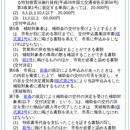
る特別措置法施行規程
(平成26年国土交通省告示第56号)
第3条第1号に規定する車両にあっては、20,000円)
(2)
6人以上10人以下 20,000円
(3)
11人以上 50,000円
(交付申込み)
第5条
補助対象者は、補助金の交付を受けようとするとき
は、市長が別に定める期日までに、交付申込書兼請求書
(
様
式第1号
)
に次に掲げる書類を添えて、市長に申込みをしな
ければならない。
(1)
営業所の所在地を確認することができる書類
(2)
補助対象者の車両の数を確認することができる書類
(3)
前2号
に掲げるもののほか、市長が必要と認める書類
(交付決定)
第6条
市長は、
前条
の規定による申込みがあったときは、そ
の内容を審査した上で、補助金の交付の可否を決定し、そ
の旨を交付決定通知書
(
様式第2号
)
により当該申込みをした
補助対象者に通知するものとする。
(実績報告)
第7条
前条
の規定により補助金の交付の決定を受けた補助対
象者
(以下「交付決定者」という。)
は、補助金の交付の決
定を受けた物品の購入等が完了したときは、実績報告書
(
様
式第3号
)
に次に掲げる書類を添えて、市長に報告しなけれ
ばならない。
(1)
領収書等代金を支払ったことを証する書類の写し
(2)
前号
に掲げるもののほか、市長が必要と認める書類