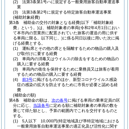
(2)
法第3条第1号ハに規定する一般乗用旅客自動車運送事
業
(3)
法第3条第2号に規定する特定旅客自動車運送事業
(補助対象経費)
第3条
補助金の交付の対象となる経費
(以下「補助対象経
費」という。)
は、補助対象者の車両
(令和2年4月1日におい
て本市内の営業所に配置されていた旅客の運送の用に供す
る車両に限る。以下同じ。)
に係る同日以後に用いた次に掲
げる経費とする。
(1)
運転席とその他の席とを隔離するための物品の購入及
び取付けに要する経費
(2)
車両内の消毒又はウイルスの除去をするための物品の
購入に要する経費
(3)
車両内の衛生を保持するために乗務員又は旅客が着用
するための物品の購入に要する経費
(4)
前3号
に掲げるもののほか、新型コロナウイルス感染
症の感染の拡大を防止するために市長が必要と認める経
費
(補助金の額)
第4条
補助金の額は、
次の各号
に掲げる車両の乗車定員の区
分に応じ、
当該各号
に定める額に補助対象者の車両の数を
乗じて得た額とし、予算の範囲内でこれを交付するものと
する。
(1)
5人以下 10,000円
(特定地域及び準特定地域における
一般乗用旅客自動車運送事業の適正化及び活性化に関す