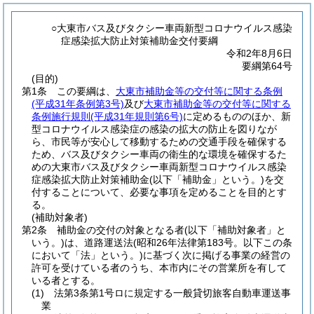
○大東市バス及びタクシー車両新型コロナウイルス感染
症感染拡大防止対策補助金交付要綱
令和2年8月6日
要綱第64号
(目的)
第1条
この要綱は、
大東市補助金等の交付等に関する条例
(平成31年条例第3号)
及び
大東市補助金等の交付等に関する
条例施行規則
(平成31年規則第6号)
に定めるもののほか、新
型コロナウイルス感染症の感染の拡大の防止を図りなが
ら、市民等が安心して移動するための交通手段を確保する
ため、バス及びタクシー車両の衛生的な環境を確保するた
めの大東市バス及びタクシー車両新型コロナウイルス感染
症感染拡大防止対策補助金
(以下「補助金」という。)
を交
付することについて、必要な事項を定めることを目的とす
る。
(補助対象者)
第2条
補助金の交付の対象となる者
(以下「補助対象者」と
いう。)
は、道路運送法
(昭和26年法律第183号。以下この条
において「法」という。)
に基づく次に掲げる事業の経営の
許可を受けている者のうち、本市内にその営業所を有して
いる者とする。
(1)
法第3条第1号ロに規定する一般貸切旅客自動車運送事
業