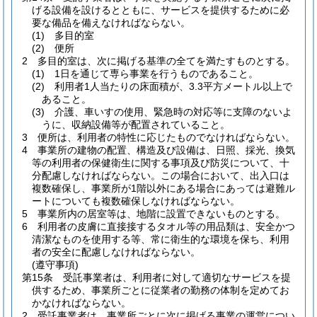
げる設備を設けるとともに、サービスを提供するために必
要な備品を備えなければならない。
(1)
多目的室
(2)
便所
2
多目的室は、次に掲げる基準の全てを満たすものとする。
(1)
1日を通じて専ら事業を行うものであること。
(2)
利用者1人当たりの床面積が、3.3平方メートル以上で
あること。
(3)
介護、車いすの使用、緊急時の対応等に支障のないよ
うに、収納設備等が配置されていること。
3
便所は、利用者の特性に応じたものでなければならない。
4
事業所の建物の配置、構造及び設備は、日照、採光、換気
等の利用者の保健衛生に関する事項及び防災について、十
分配慮しなければならない。
この場合において、出入口は
複数確保し、事業所が1階以外にある場合にあっては避難ル
ートについても複数確保しなければならない。
5
事業所内の居室等は、地階に設置できないものとする。
6
利用者の皮膚に直接接するタオル等の用品類は、安全かつ
清潔なものを使用する等、常に衛生的な環境を保ち、利用
者の安全に配慮しなければならない。
(遵守事項)
第15条
受託事業者は、利用者に対して適切なサービスを提
供するため、事業所ごとに従業者の勤務の体制を定めてお
かなければならない。
2
受託事業者は、事業所ごとに次に掲げる事業の運営につい