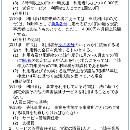
(3)
8時間以上の日中一時支援 利用者1人につき6,000円
(4)
送迎サービス 利用者1人につき1回550円
(利用料)
第10条
利用者
(18歳未満の者にあっては、当該利用者の父
母)
は、利用料として
前条各号
に定める額の1割の額を受託
事業者に支払うものとする。
ただし、4,000円を月額上限額
とする。
(利用料の免除)
第11条
市長は、利用者が
次の各号
のいずれかに該当する場
合は、利用料の全額を免除するものとする。
(1)
利用者及び配偶者の当該年度分
(1月から6月までの間
に
第5条
の規定による申込みを行う場合にあっては、当該
年度の前年度分)
の市町村民税が非課税である場合
(2)
利用者及びその属する世帯が生活保護法
(昭和25年法
律第144号)
に基づく生活扶助を受けている場合
(併給制限)
第12条
利用者は、事業を利用している時間は、法に基づく
居宅介護その他の障害福祉サービスを利用することができ
ない。
(人員に関する基準)
第13条
受託事業者は、事業を実施する事業所ごとに次に掲
げる職員を配置しなければならない。
(1)
サービス管理責任者
(2)
支援員
2
サービス管理責任者は、常勤の職員1人とし、当該事業所