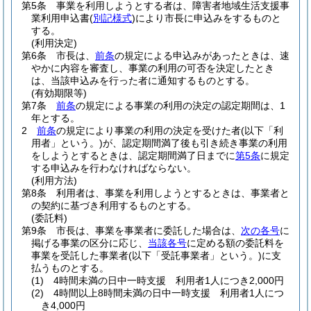
第5条
事業を利用しようとする者は、障害者地域生活支援事
業利用申込書
(
別記様式
)
により市長に申込みをするものと
する。
(利用決定)
第6条
市長は、
前条
の規定による申込みがあったときは、速
やかに内容を審査し、事業の利用の可否を決定したとき
は、当該申込みを行った者に通知するものとする。
(有効期限等)
第7条
前条
の規定による事業の利用の決定の認定期間は、1
年とする。
2
前条
の規定により事業の利用の決定を受けた者
(以下「利
用者」という。)
が、認定期間満了後も引き続き事業の利用
をしようとするときは、認定期間満了日までに
第5条
に規定
する申込みを行わなければならない。
(利用方法)
第8条
利用者は、事業を利用しようとするときは、事業者と
の契約に基づき利用するものとする。
(委託料)
第9条
市長は、事業を事業者に委託した場合は、
次の各号
に
掲げる事業の区分に応じ、
当該各号
に定める額の委託料を
事業を受託した事業者
(以下「受託事業者」という。)
に支
払うものとする。
(1)
4時間未満の日中一時支援 利用者1人につき2,000円
(2)
4時間以上8時間未満の日中一時支援 利用者1人につ
き4,000円