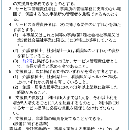
の支援員を兼務できるものとする。
3
サービス管理責任者は、事業所の管理業務に支障のない範
囲で、併設する他の事業所の管理者を兼務できるものとす
る。
4
サービス管理責任者は、次に掲げる要件のいずれかを満た
す者とする。
(1)
本事業又はこれと同等の事業
(第1種社会福祉事業又は
第2種社会福祉事業に限る。)
に3年以上従事しているこ
と。
(2)
介護福祉士、社会福祉士又は看護師のいずれかの資格
を有していること。
(3)
前2号
に掲げるもののほか、サービス管理責任者とし
て、市長が適当と認める者であること。
5
支援員は、次に掲げる要件のいずれかを満たす者とする。
(1)
介護福祉士、社会福祉士、看護師又はヘルパー2級以
上のいずれかの資格を有していること。
(2)
施設・居宅支援事業において1年以上業務に従事した
経験があること。
6
支援員の員数は、利用者5人までは1人を、それ以上利用
者が5人増えるごとに1人を配置するものとし、利用者に対
するサービス提供に必要な員数を確保しなければならな
い。
7
支援員は、非常勤の職員を充てることができる。
(設備に関する基準)
第14条
受託事業者は、事業を実施する事業所ごとに次に掲