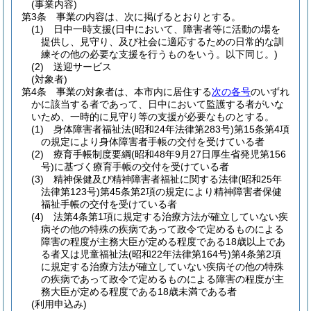
(事業内容)
第3条
事業の内容は、次に掲げるとおりとする。
(1)
日中一時支援
(日中において、障害者等に活動の場を
提供し、見守り、及び社会に適応するための日常的な訓
練その他の必要な支援を行うものをいう。以下同じ。)
(2)
送迎サービス
(対象者)
第4条
事業の対象者は、本市内に居住する
次の各号
のいずれ
かに該当する者であって、日中において監護する者がいな
いため、一時的に見守り等の支援が必要なものとする。
(1)
身体障害者福祉法
(昭和24年法律第283号)
第15条第4項
の規定により身体障害者手帳の交付を受けている者
(2)
療育手帳制度要綱
(昭和48年9月27日厚生省発児第156
号)
に基づく療育手帳の交付を受けている者
(3)
精神保健及び精神障害者福祉に関する法律
(昭和25年
法律第123号)
第45条第2項の規定により精神障害者保健
福祉手帳の交付を受けている者
(4)
法第4条第1項に規定する治療方法が確立していない疾
病その他の特殊の疾病であって政令で定めるものによる
障害の程度が主務大臣が定める程度である18歳以上であ
る者又は児童福祉法
(昭和22年法律第164号)
第4条第2項
に規定する治療方法が確立していない疾病その他の特殊
の疾病であって政令で定めるものによる障害の程度が主
務大臣が定める程度である18歳未満である者
(利用申込み)