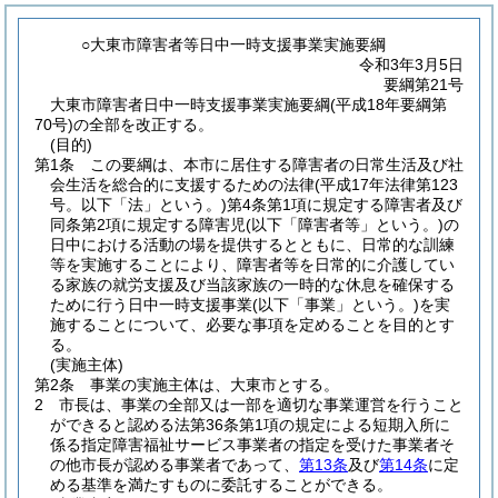
○大東市障害者等日中一時支援事業実施要綱
令和3年3月5日
要綱第21号
大東市障害者日中一時支援事業実施要綱(平成18年要綱第
70号)の全部を改正する。
(目的)
第1条
この要綱は、本市に居住する障害者の日常生活及び社
会生活を総合的に支援するための法律
(平成17年法律第123
号。以下「法」という。)
第4条第1項に規定する障害者及び
同条第2項に規定する障害児
(以下「障害者等」という。)
の
日中における活動の場を提供するとともに、日常的な訓練
等を実施することにより、障害者等を日常的に介護してい
る家族の就労支援及び当該家族の一時的な休息を確保する
ために行う日中一時支援事業
(以下「事業」という。)
を実
施することについて、必要な事項を定めることを目的とす
る。
(実施主体)
第2条
事業の実施主体は、大東市とする。
2
市長は、事業の全部又は一部を適切な事業運営を行うこと
ができると認める法第36条第1項の規定による短期入所に
係る指定障害福祉サービス事業者の指定を受けた事業者そ
の他市長が認める事業者であって、
第13条
及び
第14条
に定
める基準を満たすものに委託することができる。