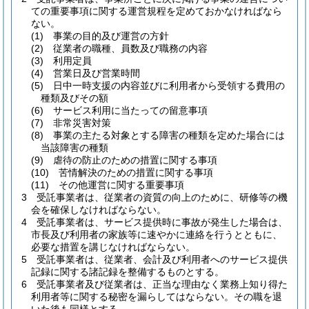
ての重要事項に関する運営規程を定めておかなければなら
ない。
(1)
事業の目的及び運営の方針
(2)
従業者の職種、員数及び職務の内容
(3)
利用定員
(4)
営業日及び営業時間
(5)
日中一時支援の内容並びに利用者から受領する費用の
種類及びその額
(6)
サービス利用に当たっての留意事項
(7)
非常災害対策
(8)
事業の主たる対象とする障害の種類を定めた場合には
当該障害の種類
(9)
虐待の防止のための措置に関する事項
(10)
苦情解決のための措置に関する事項
(11)
その他運営に関する重要事項
3
受託事業者は、従業者の資質の向上のために、研修等の機
会を確保しなければならない。
4
受託事業者は、サービス提供時に事故が発生した場合は、
市長及び利用者の家族等に速やかに連絡を行うとともに、
必要な措置を講じなければならない。
5
受託事業者は、従業者、会計及び利用者へのサービス提供
記録に関する諸記録を整備するものとする。
6
受託事業者及び従業者は、正当な理由なく業務上知り得た
利用者等に関する秘密を漏らしてはならない。
その職を退