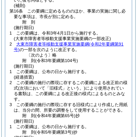
いた後も同様とする。
(補則)
第16条
この要綱に定めるもののほか、事業の実施に関し必
要な事項は、市長が別に定める。
附
則
(施行期日)
1
この要綱は、令和3年4月1日から施行する。
(大東市障害者等移動支援事業実施要綱の一部改正)
2
大東市障害者等移動支援事業実施要綱
(令和2年要綱第91
号)
の一部を次のように改正する。
〔次のよう〕略
附
則
(令和3年
要綱第104号)
(施行期日)
1
この要綱は、公布の日から施行する。
(経過措置)
2
この要綱の施行の際現に存するこの要綱による改正前の様
式
(次項において「旧様式」という。)
により使用されてい
る書類は、この要綱による改正後の様式によるものとみな
す。
3
この要綱の施行の際現に存する旧様式により作成した用紙
は、当分の間、所要の調整をして使用することができる。
附
則
(令和4年
要綱第65号)
抄
(施行期日)
1
この要綱は、公布の日から施行する。
附
則
(令和5年
要綱第3号)
抄