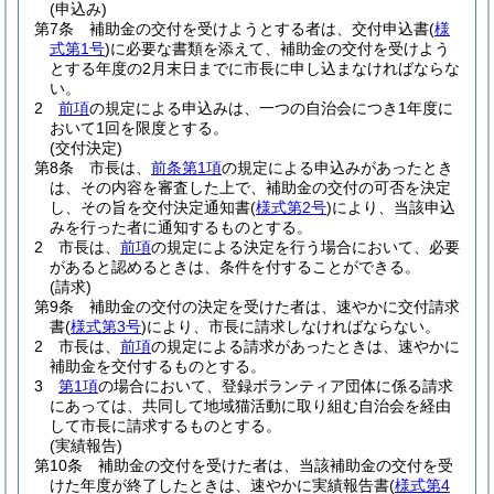
(申込み)
第7条
補助金の交付を受けようとする者は、交付申込書
(
様
式第1号
)
に必要な書類を添えて、補助金の交付を受けよう
とする年度の2月末日までに市長に申し込まなければならな
い。
2
前項
の規定による申込みは、一つの自治会につき1年度に
おいて1回を限度とする。
(交付決定)
第8条
市長は、
前条第1項
の規定による申込みがあったとき
は、その内容を審査した上で、補助金の交付の可否を決定
し、その旨を交付決定通知書
(
様式第2号
)
により、当該申込
みを行った者に通知するものとする。
2
市長は、
前項
の規定による決定を行う場合において、必要
があると認めるときは、条件を付することができる。
(請求)
第9条
補助金の交付の決定を受けた者は、速やかに交付請求
書
(
様式第3号
)
により、市長に請求しなければならない。
2
市長は、
前項
の規定による請求があったときは、速やかに
補助金を交付するものとする。
3
第1項
の場合において、登録ボランティア団体に係る請求
にあっては、共同して地域猫活動に取り組む自治会を経由
して市長に請求するものとする。
(実績報告)
第10条
補助金の交付を受けた者は、当該補助金の交付を受
けた年度が終了したときは、速やかに実績報告書
(
様式第4