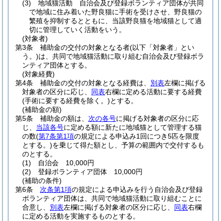
(3)
地域猫活動 自治会及び登録ボランティア団体が共同
で地域に住み着いた野良猫に手術を受けさせ、野良猫の
繁殖を抑制するとともに、当該野良猫を地域猫として適
切に管理していく活動をいう。
(対象者)
第3条
補助金の交付の対象となる者
(以下「対象者」とい
う。)
は、共同で地域猫活動に取り組む自治会及び登録ボラ
ンティア団体とする。
(対象経費)
第4条
補助金の交付の対象となる経費は、
別表
左欄に掲げる
対象者の区分に応じ、
同表
右欄に定める活動に要する経費
(手術に要する経費を除く。)
とする。
(補助金の額)
第5条
補助金の額は、
次の各号
に掲げる対象者の区分に応
じ、
当該各号
に定める額に新たに地域猫として管理する猫
の数
(
第7条第1項
の規定による申込み1回につき5匹を限度
とする。)
を乗じて得た額とし、予算の範囲内で交付するも
のとする。
(1)
自治会 10,000円
(2)
登録ボランティア団体 10,000円
(補助の条件)
第6条
次条第1項
の規定による申込みを行う自治会及び登録
ボランティア団体は、共同で地域猫活動に取り組むことに
合意し、
別表
左欄に掲げる対象者の区分に応じ、
同表
右欄
に定める活動を実施するものとする。