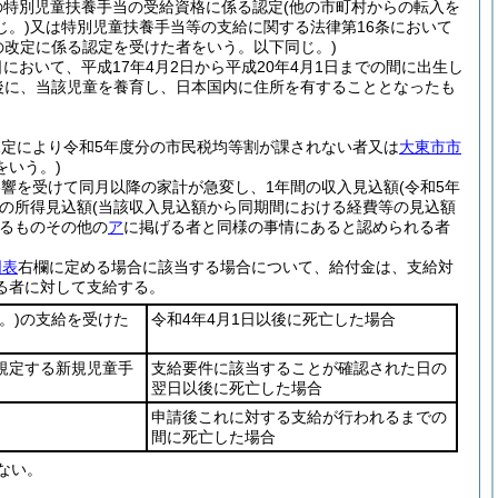
分の特別児童扶養手当の受給資格に係る認定
(他の市町村からの転入を
。)
又は特別児童扶養手当等の支給に関する法律第16条において
の改定に係る認定を受けた者をいう。以下同じ。)
において、平成17年4月2日から平成20年4月1日までの間に出生し
後に、当該児童を養育し、日本国内に住所を有することとなったも
規定により令和5年度分の市民税均等割が課されない者又は
大東市市
をいう。)
響を受けて同月以降の家計が急変し、1年間の収入見込額
(令和5年
間の所得見込額
(当該収入見込額から同期間における経費等の見込額
るものその他の
ア
に掲げる者と同様の事情にあると認められる者
同表
右欄に定める場合に該当する場合について、給付金は、支給対
る者に対して支給する。
。)
の支給を受けた
令和4年4月1日以後に死亡した場合
規定する新規児童手
支給要件に該当することが確認された日の
翌日以後に死亡した場合
申請後これに対する支給が行われるまでの
間に死亡した場合
ない。