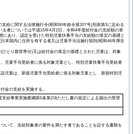
の支給に関する法律施行令
(昭和50年政令第207号)
別表第3に定める
る者については平成15年4月2日、令和4年度給付金の支給額の算
状態にあり、認定を受けた特別児童扶養手当の支給額の算定の基礎と
(日本国内に住所を有する者又は児童手当法施行規則
(昭和46年厚生
金
(ひとり親世帯分)
又は給付金の算定の基礎とされた児童は、対象
は、児童手当受給者に係る対象児童とし、特別児童扶養手当受給者
当該児童は、新規児童手当受給者に係る対象児童とし、新規特別児
給付金の支給を実施する。
年度支給事業実施要綱第5条第2項ただし書の規定による届出の受理
について、支給対象者の要件を満たす者であることを証する書類を