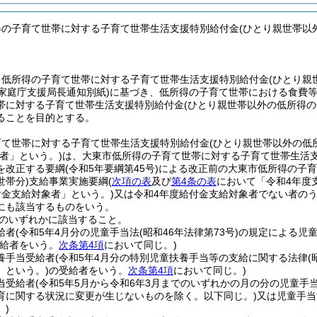
得の子育て世帯に対する子育て世帯生活支援特別給付金(ひとり親世帯以
、低所得の子育て世帯に対する子育て世帯生活支援特別給付金
(ひとり親
家庭庁支援局長通知別紙)
に基づき、低所得の子育て世帯における食費
帯に対する子育て世帯生活支援特別給付金
(ひとり親世帯以外の低所得の
ることを目的とする。
育て世帯に対する子育て世帯生活支援特別給付金
(ひとり親世帯以外の低
者」という。)
は、大東市低所得の子育て世帯に対する子育て世帯生活
を改正する要綱
(令和5年要綱第45号)
による改正前の大東市低所得の子育
世帯分)
支給事業実施要綱
(
次項の表
及び
第4条の表
において「令和4年度
付金支給対象者」という。)
又は令和4年度給付金支給対象者でない者の
にも該当するものをいう。
のいずれかに該当すること。
給者
(令和5年4月分の児童手当法
(昭和46年法律第73号)
の規定による児
給者をいう。
次条第4項
において同じ。)
養手当受給者
(令和5年4月分の特別児童扶養手当等の支給に関する法律
(
」という。)
の受給者をいう。
次条第4項
において同じ。)
当受給者
(令和5年5月から令和6年3月までのいずれかの月の分の児童手
育に関する状況に変更が生じないものを除く。以下同じ。)
又は児童手当
。)