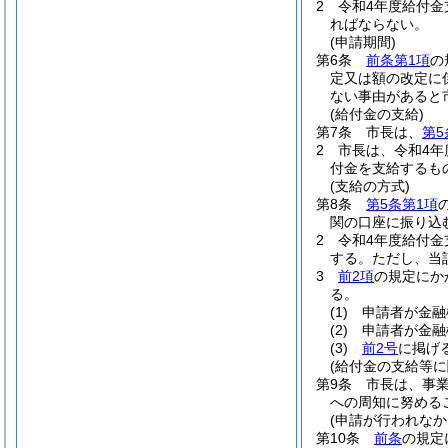
2
令和4年度給付
ればならない。
(申請期間)
第6条
前条第1項
の
定又は額の改定に
ない事由があると
(給付金の支給)
第7条
市長は、
第5
2
市長は、令和4年
付金を支給するも
(支給の方式)
第8条
第5条第1項
関の口座に振り込
2
令和4年度給付
する。
ただし、当
3
前2項
の規定にか
る。
(1)
申請者が金融
(2)
申請者が金融
(3)
前2号
に掲げ
(給付金の支給等に
第9条
市長は、事
への周知に努める
(申請が行われなか
第10条
前条
の規定