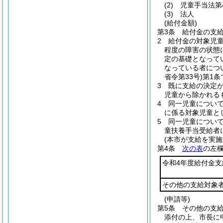
(2)
児童手当法第
(3)
法人
(給付金額)
第3条
給付金の支給
2
給付金の対象児
程度の障害の状態
定の基礎となってい
なっている者につい
省令第33号)
第1条
3
既に支給の決定
児童から除かれる
4
同一児童につい
に係る対象児童と
5
同一児童につい
童扶養手当受給者
(本市が支給を実施
第4条
次の表
の左
令和4年度給付金支
その他の支給対象
(申請等)
第5条
その他の支
添付の上、市長に