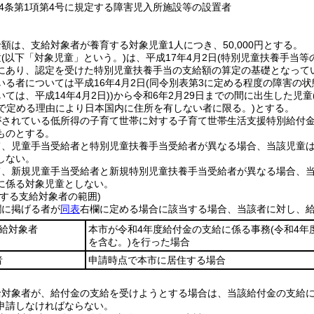
4条第1項第4号に規定する障害児入所施設等の設置者
額は、支給対象者が養育する対象児童1人につき、50,000円とする。
童
(以下「対象児童」という。)
は、平成17年4月2日
(特別児童扶養手当等
にあり、認定を受けた特別児童扶養手当の支給額の算定の基礎となってい
る者については平成16年4月2日
(同令別表第3に定める程度の障害の
ては、平成14年4月2日)
)
から令和6年2月29日までの間に出生した児童
で定める理由により日本国内に住所を有しない者に限る。)
とする。
がされている低所得の子育て世帯に対する子育て世帯生活支援特別給付
ものとする。
て、児童手当受給者と特別児童扶養手当受給者が異なる場合、当該児童
しない。
て、新規児童手当受給者と新規特別児童扶養手当受給者が異なる場合、
に係る対象児童としない。
する支給対象者の範囲)
欄に掲げる者が
同表
右欄に定める場合に該当する場合、当該者に対し、
給対象者
本市が令和4年度給付金の支給に係る事務
(令和4
を含む。)
を行った場合
者
申請時点で本市に居住する場合
給対象者が、給付金の支給を受けようとする場合は、当該給付金の支給
申請しなければならない。