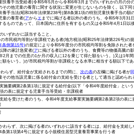
童扶養手当受給者
(令和5年5月から令和6年3月までのいずれかの月の
のその他児童の養育に関する状況に変更が生じないものを除く。以下同じ
扶養手当法
(昭和36年法律第238号)
第8条第1項の特別児童扶養手当の額
児童の養育者
(
ア
から
エ
までに掲げる者以外の者のうち、令和5年3月31日
するものであって、日本国内に住所を有するもの又は令和5年4月1日以
のいずれかに該当すること。
分の市民税均等割が非課税である者
(地方税法
(昭和25年法律第226号)
の
年条例第15号)
の規定により令和5年度分の市民税均等割を免除された者
月以降の家計急変者
(
ア
に掲げる者以外の者のうち、食費等の物価高騰の影
年2月までの任意の1か月の収入に12を乗じて得た額をいう。)
又は1年
た額をいう。)
が市民税均等割が非課税となる水準に相当する額以下であ
かわらず、給付金が支給されるまでの間に、
次の表
の左欄に掲げる者が
童その他当該児童に係る給付金の支給を受ける者として適当と認められ
実施要綱第2条第1項に規定する給付金
(以下「令和4年度給付金」という
2項の表に規定する児童手当等受給・非課税者
支給を受けた者のうち、令和4年度支給事業実施要綱第2条第2項の表に
者
者
かわらず、次に掲げる者のいずれかに該当する者には、給付金を支給し
4条第1項第4号に規定する小規模住居型児童養育事業を行う者