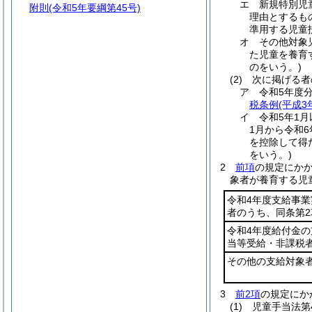
エ
新規特別児
附則
(令和5年要綱第45号)
理由とするも
準用する児童
オ
その他対象
た児童を養育
のをいう。)
(2)
次に掲げる者
ア
令和5年度
税条例
(平成3
イ
令和5年1
1月から令和6
を控除して得
をいう。)
2
前項
の規定にか
象者が養育する児
令和4年度支給事業
者のうち、同条第
令和4年度給付金の
当等受給・非課税
その他の支給対象
3
前2項
の規定にか
(1)
児童手当法第