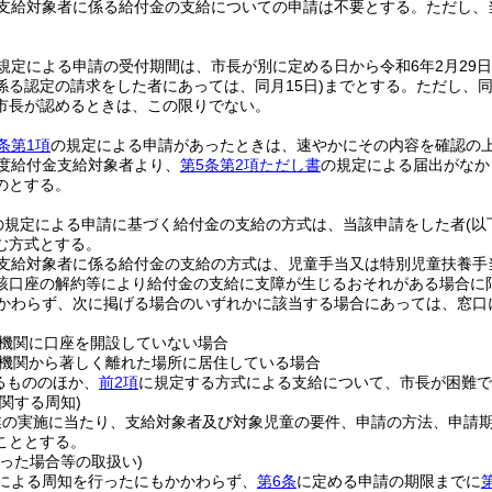
金支給対象者に係る給付金の支給についての申請は不要とする。
ただし、
規定による申請の受付期間は、市長が別に定める日から令和6年2月29日
係る認定の請求をした者にあっては、同月15日)
までとする。
ただし、
市長が認めるときは、この限りでない。
条第1項
の規定による申請があったときは、速やかにその内容を確認の
度給付金支給対象者より、
第5条第2項ただし書
の規定による届出がなか
のとする。
の規定による申請に基づく給付金の支給の方式は、当該申請をした者
(
む方式とする。
金支給対象者に係る給付金の支給の方式は、児童手当又は特別児童扶養手
該口座の解約等により給付金の支給に支障が生じるおそれがある場合に
かわらず、次に掲げる場合のいずれかに該当する場合にあっては、窓口
機関に口座を開設していない場合
機関から著しく離れた場所に居住している場合
るもののほか、
前2項
に規定する方式による支給について、市長が困難で
関する周知)
業の実施に当たり、支給対象者及び対象児童の要件、申請の方法、申請
こととする。
った場合等の取扱い)
による周知を行ったにもかかわらず、
第6条
に定める申請の期限までに