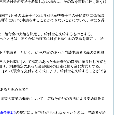
当該給付金の支給を希望しない場合は、その旨を市長に届け出なけ
(同年3月分の児童手当又は特別児童扶養手当の受給資格に係る認
同期間において申請をすることができないことについて、やむを得
上、給付金の支給を決定し、給付金を支給するものとする。
ったときは、速やかに当該者に対する給付金の支給を決定し、給
以下「申請者」という。)
から指定のあった当該申請者名義の金融機
当の振込時において指定のあった金融機関の口座に振り込む方式と
限り、別途指定のあった金融機関の口座に振り込む方式とする。
において現金を交付する方式により、給付金を支給することができ
あると認める場合
期間等の事業の概要について、広報その他の方法により支給対象者
第5条第1項
の規定による申請が行われなかったときは、当該者が給