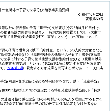
外の低所得の子育て世帯分)支給事業実施要綱
令和4年6月20日
要綱第59号
世帯以外の低所得の子育て世帯分)
支給要領
(令和5年4月10日付けこ
等の物価高騰の影響等を踏まえ、特別の給付措置として行う大東市
子育て世帯分)
支給事業
(以下「事業」という。)
の実施について、
所得の子育て世帯分)
(以下「給付金」という。)
の支給の対象となる
支援特別給付金
(ひとり親世帯以外の低所得の子育て世帯分)
支給事
て世帯に対する子育て世帯生活支援特別給付金
(ひとり親世帯以外
支給事業実施要綱」という。)
第2条第1項に規定する支給対象者
(以
うち、
次条第2項
に規定する対象児童を養育する者であって、次に掲
童手当
(同法附則第2条に定める特例給付を含む。以下「児童手当」
昭和39年法律第134号)
の規定による特別児童扶養手当
(以下「特別
当の受給資格に係る認定
(他の市町村からの転入を理由とするものそ
法第9条第1項の児童手当の額の改定に係る認定を受けた者をい