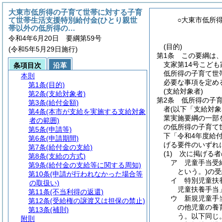
大東市低所得の子育て世帯に対する子育
て世帯生活支援特別給付金(ひとり親世
○大東市低所
帯以外の低所得の…
令和4年6月20日 要綱第59号
(目的)
(令和5年5月29日施行)
第1条
この要綱は
支家第14号こども
条項目次
沿革
低所得の子育て世
本則
必要な事項を定め
第1条
(目的)
(支給対象者)
第2条
(支給対象者)
第2条
低所得の子
第3条
(給付金額)
者
(以下「支給対象
第4条
(本市が支給を実施する支給対象
業実施要綱の一部
者の範囲)
の低所得の子育て
第5条
(申請等)
下「令和4年度給
第6条
(申請期間)
げる要件のいずれ
第7条
(給付金の支給)
(1)
次に掲げる者
第8条
(支給の方式)
ア
児童手当受
第9条
(給付金の支給等に関する周知)
という。)
の受
第10条
(申請が行われなかった場合等
イ
特別児童扶
の取扱い)
児童扶養手当
第11条
(不当利得の返還)
ウ
新規児童手
第12条
(受給権の譲渡又は担保の禁止)
の他児童の養
第13条
(補則)
う。以下同じ
附則