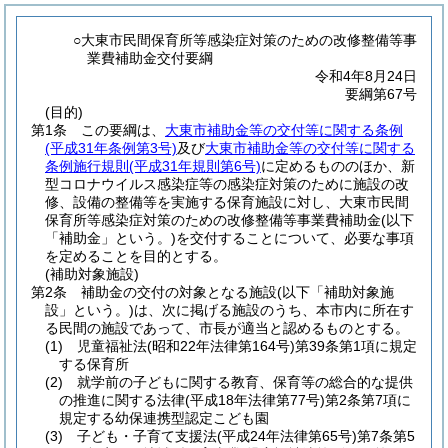
○大東市民間保育所等感染症対策のための改修整備等事
業費補助金交付要綱
令和4年8月24日
要綱第67号
(目的)
第1条
この要綱は、
大東市補助金等の交付等に関する条例
(平成31年条例第3号)
及び
大東市補助金等の交付等に関する
条例施行規則
(平成31年規則第6号)
に定めるもののほか、新
型コロナウイルス感染症等の感染症対策のために施設の改
修、設備の整備等を実施する保育施設に対し、大東市民間
保育所等感染症対策のための改修整備等事業費補助金
(以下
「補助金」という。)
を交付することについて、必要な事項
を定めることを目的とする。
(補助対象施設)
第2条
補助金の交付の対象となる施設
(以下「補助対象施
設」という。)
は、次に掲げる施設のうち、本市内に所在す
る民間の施設であって、市長が適当と認めるものとする。
(1)
児童福祉法
(昭和22年法律第164号)
第39条第1項に規定
する保育所
(2)
就学前の子どもに関する教育、保育等の総合的な提供
の推進に関する法律
(平成18年法律第77号)
第2条第7項に
規定する幼保連携型認定こども園
(3)
子ども・子育て支援法
(平成24年法律第65号)
第7条第5