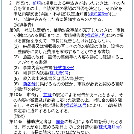
2
市長は、
前項
の規定による申込みがあったときは、その内
容を審査の上、当該変更の承認の可否を決定し、その旨を
申込内容変更
(承認・不承認)
決定通知書
(
様式第6号
)
によ
り、当該申込みをした者に通知するものとする。
(実績報告)
第9条
補助決定者は、補助対象事業が完了したときは、市長
が別に定める期日までに、実績報告書
(
様式第7号
)
に次に掲
げる書類を添えて、市長に報告しなければならない。
(1)
納品書又は領収書の写しその他の施設の改修、設備の
整備等に要した費用を確認することができる書類
(2)
施設の改修、設備の整備等の内容を詳細に確認するこ
とができる書類
(3)
事業内容報告書
(
様式第8号
)
(4)
精算額内訳書
(
様式第9号
)
(5)
歳入歳出決算書又は見込書
(抄本)
(6)
前各号
に掲げるもののほか、市長が必要と認める書類
(補助額の確定)
第10条
市長は、
前条
の規定による報告があったときは、そ
の内容の審査及び必要に応じた調査の上、補助金の額を確
定し、その旨を確定通知書
(
様式第10号
)
により、当該補助
決定者に通知するものとする。
(請求)
第11条
補助決定者は、
前条
の規定による通知を受けたとき
は、市長が別に定める期日までに交付請求書
(
様式第11号
)
により、市長に請求しなければならない。