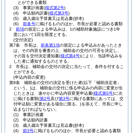
とができる書類
(3)
事業計画書
(
様式第2号
)
(4)
申込額内訳書
(
様式第3号
)
(5)
歳入歳出予算書又は見込書
(抄本)
(6)
前各号
に掲げるもののほか、市長が必要と認める書類
2
前項
の規定による申込みは、1の補助対象施設につき1年
度において1回を限度とする。
(交付決定)
第7条
市長は、
前条第1項
の規定による申込みがあったとき
は、その内容を審査の上、補助金の交付の可否を決定し、
その旨を交付決定通知書
(
様式第4号
)
により、当該申込みを
した者に通知するものとする。
2
市長は、補助金の交付の決定に当たって、条件を付するこ
とができる。
(申込内容の変更)
第8条
補助金の交付の決定を受けた者
(以下「補助決定者」
という。)
は、補助金の交付に係る申込みの内容に変更が生
じたときは、速やかに申込内容変更申込書
(
様式第5号
)
に次
に掲げる書類
(
第2号
及び
第3号
に掲げる書類にあっては、交
付申込額に変更がある場合に限る。)
を添えて、市長に申し
込まなければならない。
(1)
事業計画書
(2)
申込額内訳書
(3)
歳入歳出予算書又は見込書
(抄本)
(4)
前3号
に掲げるもののほか、市長が必要と認める書類