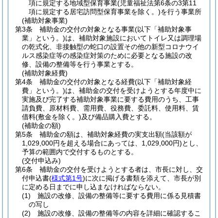
項に規定する地域型保育事業
(児童福祉法第6条の3第11
項に規定する居宅訪問型保育事業を除く。)
を行う事業所
(補助対象事業)
第3条
補助金の交付の対象となる事業
(以下「補助対象事
業」という。)
は、補助対象施設においてトイレ又は調理場
の乾式化、非接触型の蛇口の設置その他の新型コロナウイ
ルス感染症等の感染症対策のために必要となる施設の改
修、設備の整備等を行う事業とする。
(補助対象経費)
第4条
補助金の交付の対象となる経費
(以下「補助対象経
費」という。)
は、補助金の交付を受けようとする年度中に
実施及び完了する補助対象事業に要する費用のうち、工事
請負費、原材料費、需用費、役務費、委託料、使用料、賃
借料
(敷金を除く。)
及び備品購入費とする。
(補助金の額)
第5条
補助金の額は、補助対象経費の実支出額
(当該額が
1,029,000円を超える場合にあっては、1,029,000円)
とし、
予算の範囲内で交付するものとする。
(交付申込み)
第6条
補助金の交付を受けようとする者は、市長に対し、交
付申込書
(
様式第1号
)
に次に掲げる書類を添えて、市長が別
に定める日までに申し込まなければならない。
(1)
施設の改修、設備の整備等に要する費用に係る見積書
の写し
(2)
施設の改修、設備の整備等の内容を詳細に確認するこ