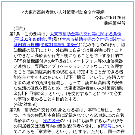
○大東市高齢者迷い人対策費補助金交付要綱
令和5年5月26日
要綱第44号
(目的)
第1条
この要綱は、
大東市補助金等の交付等に関する条例
(平成31年条例第3号)
及び
大東市補助金等の交付等に関する
条例施行規則
(平成31年規則第6号)
に定めるもののほか、認
知機能の低下により、外出時に自身では目的地に行くこと
ができない高齢者が行方不明になることを防止する目的で
GPS発信機能付きのIoT機器
(スマートフォン等の通信機器
と連携し、専用のアプリケーションソフトウェアで管理す
ることで認知症高齢者の現在地を特定することができる機
能を主とするものをいい、以下「機器」という。)
を購入す
る者の経済的負担を軽減し、もって、認知症高齢者の安全
な生活の確保を図るため、大東市高齢者迷い人対策費補助
金
(以下「補助金」という。)
を交付することについて必要
な事項を定めることを目的とする。
(補助対象者)
第2条
補助金の交付の対象となる者は、本市に居住し、か
つ、本市の住民基本台帳に記録されている65歳以上の在宅
高齢者のうち、
次の各号
のいずれにも該当するもの及びそ
の同居者又は3親等内の親族
(配偶者を含む。)
(
第2号
におい
てこれらを「家族等」という。)
とする。
ただし、同一の在