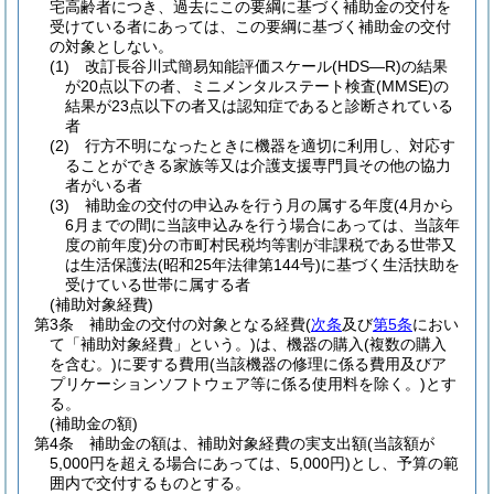
宅高齢者につき、過去にこの要綱に基づく補助金の交付を
受けている者にあっては、この要綱に基づく補助金の交付
の対象としない。
(1)
改訂長谷川式簡易知能評価スケール
(HDS―R)
の結果
が20点以下の者、ミニメンタルステート検査
(MMSE)
の
結果が23点以下の者又は認知症であると診断されている
者
(2)
行方不明になったときに機器を適切に利用し、対応す
ることができる家族等又は介護支援専門員その他の協力
者がいる者
(3)
補助金の交付の申込みを行う月の属する年度
(4月から
6月までの間に当該申込みを行う場合にあっては、当該年
度の前年度)
分の市町村民税均等割が非課税である世帯又
は生活保護法
(昭和25年法律第144号)
に基づく生活扶助を
受けている世帯に属する者
(補助対象経費)
第3条
補助金の交付の対象となる経費
(
次条
及び
第5条
におい
て「補助対象経費」という。)
は、機器の購入
(複数の購入
を含む。)
に要する費用
(当該機器の修理に係る費用及びア
プリケーションソフトウェア等に係る使用料を除く。)
とす
る。
(補助金の額)
第4条
補助金の額は、補助対象経費の実支出額
(当該額が
5,000円を超える場合にあっては、5,000円)
とし、予算の範
囲内で交付するものとする。