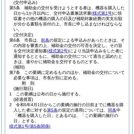
(交付申込み)
第5条
補助金の交付を受けようとする者は、機器を購入した
日から1か月以内に、交付申込書兼請求書
(
様式第1号
)
に領
収書その他の機器の購入の日及び補助対象経費の実支出額
が分かる書類を添付の上、市長に申し込まなければならな
い。
(交付決定)
第6条
市長は、
前条
の規定による申込みがあったときは、そ
の内容を審査の上、補助金の交付の可否を決定し、その旨
を交付決定通知書
(
様式第2号
)
により当該申込みをした者に
通知するとともに、補助金の交付について適当と認めたと
きは、速やかに補助金を交付するものとする。
(補則)
第7条
この要綱に定めるもののほか、補助金の交付について
必要な事項は、市長が別に定める。
附
則
(施行期日)
1
この要綱は公布の日から施行する。
(経過措置)
2
令和5年4月1日からこの要綱の施行の日前までに機器を購
入した者に対する
第5条
の規定の適用については、
同条
中
「機器を購入した日」とあるのは、「この要綱の施行の
日」とする。
様式第1号
(第5条関係)