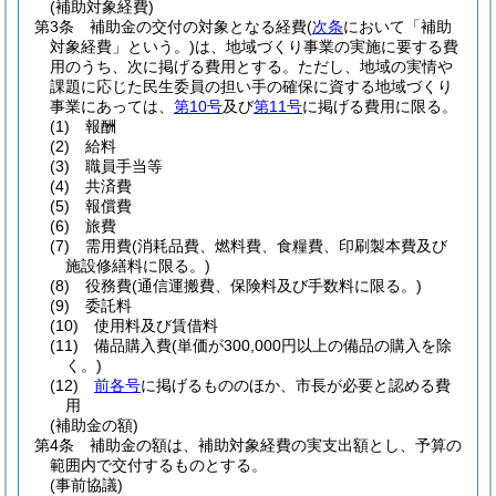
(補助対象経費)
第3条
補助金の交付の対象となる経費
(
次条
において「補助
対象経費」という。)
は、地域づくり事業の実施に要する費
用のうち、次に掲げる費用とする。
ただし、地域の実情や
課題に応じた民生委員の担い手の確保に資する地域づくり
事業にあっては、
第10号
及び
第11号
に掲げる費用に限る。
(1)
報酬
(2)
給料
(3)
職員手当等
(4)
共済費
(5)
報償費
(6)
旅費
(7)
需用費
(消耗品費、燃料費、食糧費、印刷製本費及び
施設修繕料に限る。)
(8)
役務費
(通信運搬費、保険料及び手数料に限る。)
(9)
委託料
(10)
使用料及び賃借料
(11)
備品購入費
(単価が300,000円以上の備品の購入を除
く。)
(12)
前各号
に掲げるもののほか、市長が必要と認める費
用
(補助金の額)
第4条
補助金の額は、補助対象経費の実支出額とし、予算の
範囲内で交付するものとする。
(事前協議)