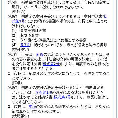
第5条
補助金の交付を受けようとする者は、市長が指定する
期日までに市長に協議しなければならない。
(申込み)
第6条
補助金の交付を受けようとする者は、交付申込書
(
様
式第1号
)
に次に掲げる書類を添付の上、市長に申し込まな
ければならない。
(1)
事業実施計画書
(2)
収支予算書
(3)
前年度の決算書又はこれに相当する書類
(4)
前3号
に掲げるもののほか、市長が必要と認める書類
(交付決定)
第7条
市長は、
前条
の規定による申込みがあったときは、そ
の内容を審査の上、補助金の交付の可否を決定し、その旨
を交付決定通知書
(
様式第2号
)
により、当該申込みを行った
者に通知するものとする。
2
市長は、補助金の交付の決定に当たって、条件を付するこ
とができる。
(請求)
第8条
補助金の交付の決定を受けた者
(以下「補助決定者」
という。)
は、
前条第1項
の規定による通知を受けたとき
は、速やかに交付請求書
(
様式第3号
)
により、市長に請求し
なければならない。
2
市長は、
前項
の規定による請求があったときは、速やかに
補助金を交付するものとする。
(状況報告)