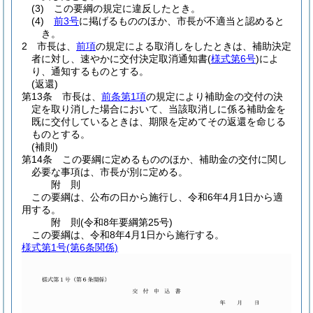
(3)
この要綱の規定に違反したとき。
(4)
前3号
に掲げるもののほか、市長が不適当と認めると
き。
2
市長は、
前項
の規定による取消しをしたときは、補助決定
者に対し、速やかに交付決定取消通知書
(
様式第6号
)
によ
り、通知するものとする。
(返還)
第13条
市長は、
前条第1項
の規定により補助金の交付の決
定を取り消した場合において、当該取消しに係る補助金を
既に交付しているときは、期限を定めてその返還を命じる
ものとする。
(補則)
第14条
この要綱に定めるもののほか、補助金の交付に関し
必要な事項は、市長が別に定める。
附
則
この要綱は、公布の日から施行し、令和6年4月1日から適
用する。
附
則
(令和8年
要綱第25号)
この要綱は、令和8年4月1日から施行する。
様式第1号
(第6条関係)