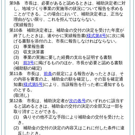
第9条
市長は、必要があると認めるときは、補助決定者に対
し、地域づくり事業の実施等の状況について報告を求める
ことができる。
この場合において、補助決定者は、正当な
理由がない限り、これを拒んではならない。
(実績報告)
第10条
補助決定者は、補助金の交付の決定を受けた年度が
終了したときは、速やかに実績報告書
(
様式第4号
)
に次に掲
げる書類を添付の上、市長に報告しなければならない。
(1)
事業報告書
(2)
収支決算書
(3)
事業の実施に要した経費の支出を証明する書類
(4)
前3号
に掲げるもののほか、市長が必要と認める書類
(補助額の確定)
第11条
市長は、
前条
の規定による報告があったときは、そ
の内容を審査の上、補助金の額を確定し、その旨を確定通
知書
(
様式第5号
)
により、当該報告を行った者に通知するも
のとする。
(取消し)
第12条
市長は、補助決定者が
次の各号
のいずれかに該当す
ると認めるときは、補助金の交付の決定の全部又は一部を
取り消すことができる。
(1)
偽りその他不正な手段により補助金の交付を受けたと
き。
(2)
補助金の交付の決定の内容又はこれに付した条件に違
反したとき。