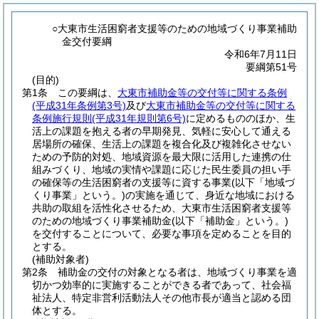
○大東市生活困窮者支援等のための地域づくり事業補助
金交付要綱
令和6年7月11日
要綱第51号
(目的)
第1条
この要綱は、
大東市補助金等の交付等に関する条例
(平成31年条例第3号)
及び
大東市補助金等の交付等に関する
条例施行規則
(平成31年規則第6号)
に定めるもののほか、生
活上の課題を抱える者の早期発見、気軽に安心して通える
居場所の確保、生活上の課題を複合化及び複雑化させない
ための予防的対処、地域資源を最大限に活用した連携の仕
組みづくり、地域の実情や課題に応じた民生委員の担い手
の確保等の生活困窮者の支援等に資する事業
(以下「地域づ
くり事業」という。)
の実施を通じて、身近な地域における
共助の取組を活性化させるため、大東市生活困窮者支援等
のための地域づくり事業補助金
(以下「補助金」という。)
を交付することについて、必要な事項を定めることを目的
とする。
(補助対象者)
第2条
補助金の交付の対象となる者は、地域づくり事業を適
切かつ効率的に実施することができる者であって、社会福
祉法人、特定非営利活動法人その他市長が適当と認める団
体とする。