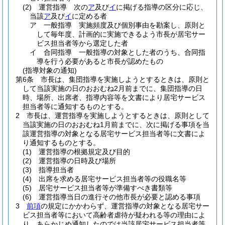
(2)
運営指導 次の
ア
及び
イ
に掲げる指導の区分に応じ、
当該
ア
及び
イ
に定める者
ア
一般指導 実施頻度及び個別事由を勘案し、原則と
して毎年度、計画的に実施できるよう市長が居宅サー
ビス担当者等から選定した者
イ
合同指導 一般指導の対象とした者のうち、合同指
導を行う必要があると市長が認めたもの
(指導対象の通知)
第6条
市長は、集団指導を実施しようとするときは、原則と
して当該実施の日のおおむね2月前までに、集団指導の日
時、場所、出席者、指導内容等を文書により居宅サービス
担当者等に通知するものとする。
2
市長は、運営指導を実施しようとするときは、原則として
当該実施の日のおおむね1月前までに、次に掲げる事項を当
該運営指導の対象となる居宅サービス担当者等に文書によ
り通知するものとする。
(1)
運営指導の根拠規定及び目的
(2)
運営指導の日時及び場所
(3)
指導担当者
(4)
出席を求める居宅サービス担当者等の役職名等
(5)
居宅サービス担当者等が準備すべき書類等
(6)
運営指導当日の進行その他市長が必要と認める事項
3
前項
の規定にかかわらず、運営指導の対象となる居宅サー
ビス担当者等において高齢者虐待が疑われる等の理由によ
り、あらかじめ通知したのでは当該居宅サービス担当者等