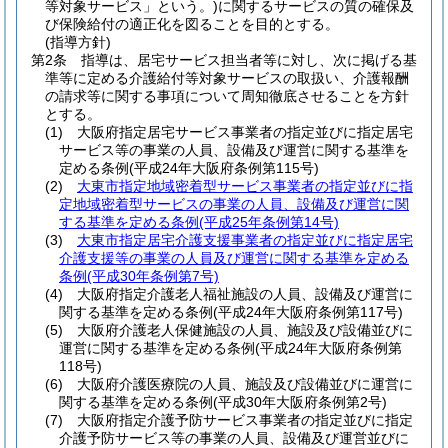
等対象サービス」という。)
に関するサービスの質の確保及
び保険給付の適正化を図ることを目的とする。
(指導方針)
第2条
指導は、居宅サービス担当者等に対し、次に掲げる基
準等に定める介護給付等対象サービスの取扱い、介護報酬
の請求等に関する事項について周知徹底させることを方針
とする。
(1)
大阪府指定居宅サービス事業者の指定並びに指定居宅
サービス等の事業の人員、設備及び運営に関する基準を
定める条例
(平成24年大阪府条例第115号)
(2)
大東市指定地域密着型サービス事業者の指定並びに指
定地域密着型サービスの事業の人員、設備及び運営に関
する基準を定める条例
(平成25年条例第14号)
(3)
大東市指定居宅介護支援事業者の指定並びに指定居宅
介護支援等の事業の人員及び運営に関する基準を定める
条例
(平成30年条例第7号)
(4)
大阪府指定介護老人福祉施設の人員、設備及び運営に
関する基準を定める条例
(平成24年大阪府条例第117号)
(5)
大阪府介護老人保健施設の人員、施設及び設備並びに
運営に関する基準を定める条例
(平成24年大阪府条例第
118号)
(6)
大阪府介護医療院の人員、施設及び設備並びに運営に
関する基準を定める条例
(平成30年大阪府条例第2号)
(7)
大阪府指定介護予防サービス事業者の指定並びに指定
介護予防サービス等の事業の人員、設備及び運営並びに