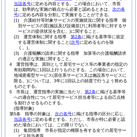
当該各号
に定める内容とする。
この場合において、市長
は、効率的な実施の観点から必要と認めるときは、
次の各
号
に定める内容を分割して実施することができる。
(1)
介護給付等対象サービスの実施状況に関する指導 個
別サービスの質
(施設及び設備並びに利用者等に対するサ
ービスの提供状況を含む。)
に関すること。
(2)
運営体制に関する指導
第2条
に掲げる基準等に規定
する運営体制に関すること
(
次号
に定めるものを除
く。)
。
(3)
介護報酬の請求に関する指導 加算等の介護報酬請求
の適正な実施に関すること。
4
運営指導は、原則として居宅サービス等の事業者の指定の
有効期間内に1回以上行うものとする。
この場合において、
地域密着型サービス
(居住系サービス又は施設系サービスに
限る。)
については、3年に1回以上の頻度で行うよう努める
ものとする。
5
市長は、運営指導の実施に当たり、
第2条
に掲げる基準等
への適合性について居宅サービス担当者等による自己点検
を励行させるものとする。
(指導対象)
第5条
指導の対象は、
次の各号
に掲げる指導の区分に応じ、
当該各号
に定める者とする。
ただし、市長が特に必要と認
めた場合においては、この限りでない。
(1)
集団指導 市長が指定の権限を有する全ての居宅サー
ビス担当者等