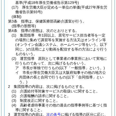
基準
(平成18年厚生労働省告示第129号)
(17)
厚生労働大臣が定める一単位の単価
(平成27年厚生労
働省告示第93号)
(体制)
第3条
指導は、保健医療部高齢介護室が行う。
(指導の形態等)
第4条
指導の形態は、次のとおりとする。
(1)
集団指導 年1回以上、居宅サービス担当者等を一定
の場所に集めて講習等を実施する方法又はオンライン等
(オンライン会議システム、ホームページ等をいう。以下
同じ。)
の活用により動画を配信する等の方法により行う
ものをいう。
(2)
運営指導 原則として事業者の事業所において実地に
行うものであって、次に掲げるものをいう。
ア
市長が単独で行うもの
(以下「一般指導」という。)
イ
市長が厚生労働大臣又は大阪府知事その他の地方公
共団体の長と合同で行うもの
(以下「合同指導」とい
う。)
2
集団指導の内容は、次に掲げるものとする。
(1)
介護給付等対象サービスの取扱いに関すること。
(2)
介護報酬の請求に関すること。
(3)
制度改正に関すること。
(4)
高齢者虐待事案その他の過去の指導事例等に基づく指
導に関すること。
3
運営指導の内容は、
次の各号
に掲げる指導の区分に応じ、