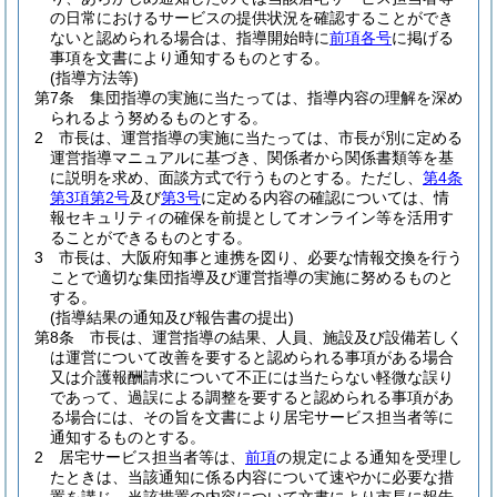
の日常におけるサービスの提供状況を確認することができ
ないと認められる場合は、指導開始時に
前項各号
に掲げる
事項を文書により通知するものとする。
(指導方法等)
第7条
集団指導の実施に当たっては、指導内容の理解を深め
られるよう努めるものとする。
2
市長は、運営指導の実施に当たっては、市長が別に定める
運営指導マニュアルに基づき、関係者から関係書類等を基
に説明を求め、面談方式で行うものとする。
ただし、
第4条
第3項第2号
及び
第3号
に定める内容の確認については、情
報セキュリティの確保を前提としてオンライン等を活用す
ることができるものとする。
3
市長は、大阪府知事と連携を図り、必要な情報交換を行う
ことで適切な集団指導及び運営指導の実施に努めるものと
する。
(指導結果の通知及び報告書の提出)
第8条
市長は、運営指導の結果、人員、施設及び設備若しく
は運営について改善を要すると認められる事項がある場合
又は介護報酬請求について不正には当たらない軽微な誤り
であって、過誤による調整を要すると認められる事項があ
る場合には、その旨を文書により居宅サービス担当者等に
通知するものとする。
2
居宅サービス担当者等は、
前項
の規定による通知を受理し
たときは、当該通知に係る内容について速やかに必要な措