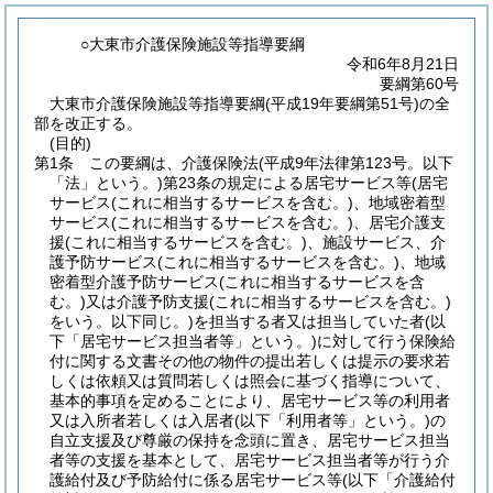
○大東市介護保険施設等指導要綱
令和6年8月21日
要綱第60号
大東市介護保険施設等指導要綱(平成19年要綱第51号)の全
部を改正する。
(目的)
第1条
この要綱は、介護保険法
(平成9年法律第123号。以下
「法」という。)
第23条の規定による居宅サービス等
(居宅
サービス
(これに相当するサービスを含む。)
、地域密着型
サービス
(これに相当するサービスを含む。)
、居宅介護支
援
(これに相当するサービスを含む。)
、施設サービス、介
護予防サービス
(これに相当するサービスを含む。)
、地域
密着型介護予防サービス
(これに相当するサービスを含
む。)
又は介護予防支援
(これに相当するサービスを含む。)
をいう。以下同じ。)
を担当する者又は担当していた者
(以
下「居宅サービス担当者等」という。)
に対して行う保険給
付に関する文書その他の物件の提出若しくは提示の要求若
しくは依頼又は質問若しくは照会に基づく指導について、
基本的事項を定めることにより、居宅サービス等の利用者
又は入所者若しくは入居者
(以下「利用者等」という。)
の
自立支援及び尊厳の保持を念頭に置き、居宅サービス担当
者等の支援を基本として、居宅サービス担当者等が行う介
護給付及び予防給付に係る居宅サービス等
(以下「介護給付