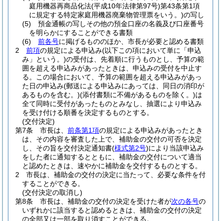
庭用機器再商品化法
(平成10年法律第97号)
第43条第1項
に規定する特定家庭用機器廃棄物管理票をいう。)
の写し
(5)
預金通帳の写しその他の預金口座の名義及び口座番号
を明らかにすることができる書類
(6)
前各号
に掲げるもののほか、市長が必要と認める書類
2
前項
の規定による申込み
(以下この項において単に「申込
み」という。)
の受付は、先着順に行うものとし、予算の範
囲を超える申込みがあったときは、申込みの受付を中止す
る。
この場合において、予算の範囲を超える申込みがあっ
た日の申込み
(郵送による申込みにあっては、同日の消印が
あるものを含む。)
(添付書類に不備があるものを除く。)
は
全て同時に受付があったものとみなし、抽選により申込み
を受け付ける順番を決定するものとする。
(交付決定)
第7条
市長は、
前条第1項
の規定による申込みがあったとき
は、その内容を審査した上で、補助金の交付の可否を決定
し、その旨を交付決定通知書
(
様式第2号
)
により当該申込み
をした者に通知するとともに、補助金の交付について適当
と認めたときは、速やかに補助金を交付するものとする。
2
市長は、補助金の交付の決定に当たって、必要な条件を付
することができる。
(交付決定の取消し)
第8条
市長は、補助金の交付の決定を受けた者が
次の各号
の
いずれかに該当すると認めるときは、補助金の交付の決定
の全部又は一部を取り消すことができる。