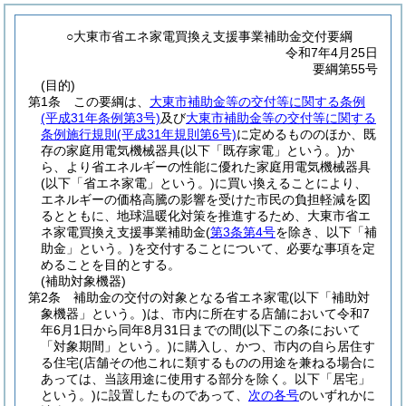
○大東市省エネ家電買換え支援事業補助金交付要綱
令和7年4月25日
要綱第55号
(目的)
第1条
この要綱は、
大東市補助金等の交付等に関する条例
(平成31年条例第3号)
及び
大東市補助金等の交付等に関する
条例施行規則
(平成31年規則第6号)
に定めるもののほか、既
存の家庭用電気機械器具
(以下「既存家電」という。)
か
ら、より省エネルギーの性能に優れた家庭用電気機械器具
(以下「省エネ家電」という。)
に買い換えることにより、
エネルギーの価格高騰の影響を受けた市民の負担軽減を図
るとともに、地球温暖化対策を推進するため、大東市省エ
ネ家電買換え支援事業補助金
(
第3条第4号
を除き、以下「補
助金」という。)
を交付することについて、必要な事項を定
めることを目的とする。
(補助対象機器)
第2条
補助金の交付の対象となる省エネ家電
(以下「補助対
象機器」という。)
は、市内に所在する店舗において令和7
年6月1日から同年8月31日までの間
(以下この条において
「対象期間」という。)
に購入し、かつ、市内の自ら居住す
る住宅
(店舗その他これに類するものの用途を兼ねる場合に
あっては、当該用途に使用する部分を除く。以下「居宅」
という。)
に設置したものであって、
次の各号
のいずれかに