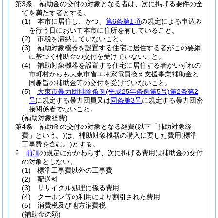
第3条
補助金の交付の対象となる者は、次に掲げる要件の全
てを満たす者とする。
(1)
本市に居住し、かつ、
第6条第1項
の規定による申込み
を行う日において本市に住所を有していること。
(2)
市税を滞納していないこと。
(3)
補助対象機器を設置する住宅に居住する者がこの要綱
に基づく補助金の交付を受けていないこと。
(4)
補助対象機器を設置する住宅に居住する者がいずれの
市町村からも大東市省エネ家電買換え支援事業補助金と
同趣旨の補助金等の交付を受けていないこと。
(5)
大東市暴力団排除条例
(平成25年条例第5号)
第2条第2
号
に規定する暴力団員又は
同条第3号
に規定する暴力団密
接関係者でないこと。
(補助対象経費)
第4条
補助金の交付の対象となる経費
(以下「補助対象経
費」という。)
は、補助対象機器の購入に要した費用
(標準
工事費を含む。)
とする。
2
前項
の規定にかかわらず、次に掲げる費用は補助金の交付
の対象としない。
(1)
標準工事費以外の工事費
(2)
配送料
(3)
リサイクル処理に係る費用
(4)
クーポン等の利用により割引された費用
(5)
消費税及び地方消費税
(補助金の額)