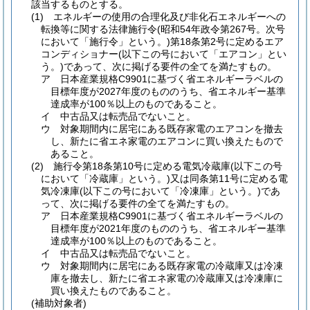
該当するものとする。
(1)
エネルギーの使用の合理化及び非化石エネルギーへの
転換等に関する法律施行令
(昭和54年政令第267号。次号
において「施行令」という。)
第18条第2号に定めるエア
コンディショナー
(以下この号において「エアコン」とい
う。)
であって、次に掲げる要件の全てを満たすもの。
ア
日本産業規格C9901に基づく省エネルギーラベルの
目標年度が2027年度のもののうち、省エネルギー基準
達成率が100％以上のものであること。
イ
中古品又は転売品でないこと。
ウ
対象期間内に居宅にある既存家電のエアコンを撤去
し、新たに省エネ家電のエアコンに買い換えたもので
あること。
(2)
施行令第18条第10号に定める電気冷蔵庫
(以下この号
において「冷蔵庫」という。)
又は同条第11号に定める電
気冷凍庫
(以下この号において「冷凍庫」という。)
であ
って、次に掲げる要件の全てを満たすもの。
ア
日本産業規格C9901に基づく省エネルギーラベルの
目標年度が2021年度のもののうち、省エネルギー基準
達成率が100％以上のものであること。
イ
中古品又は転売品でないこと。
ウ
対象期間内に居宅にある既存家電の冷蔵庫又は冷凍
庫を撤去し、新たに省エネ家電の冷蔵庫又は冷凍庫に
買い換えたものであること。
(補助対象者)