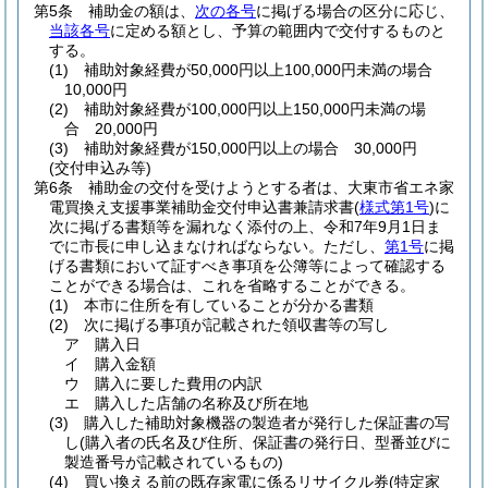
第5条
補助金の額は、
次の各号
に掲げる場合の区分に応じ、
当該各号
に定める額とし、予算の範囲内で交付するものと
する。
(1)
補助対象経費が50,000円以上100,000円未満の場合
10,000円
(2)
補助対象経費が100,000円以上150,000円未満の場
合 20,000円
(3)
補助対象経費が150,000円以上の場合 30,000円
(交付申込み等)
第6条
補助金の交付を受けようとする者は、大東市省エネ家
電買換え支援事業補助金交付申込書兼請求書
(
様式第1号
)
に
次に掲げる書類等を漏れなく添付の上、令和7年9月1日ま
でに市長に申し込まなければならない。
ただし、
第1号
に掲
げる書類において証すべき事項を公簿等によって確認する
ことができる場合は、これを省略することができる。
(1)
本市に住所を有していることが分かる書類
(2)
次に掲げる事項が記載された領収書等の写し
ア
購入日
イ
購入金額
ウ
購入に要した費用の内訳
エ
購入した店舗の名称及び所在地
(3)
購入した補助対象機器の製造者が発行した保証書の写
し
(購入者の氏名及び住所、保証書の発行日、型番並びに
製造番号が記載されているもの)
(4)
買い換える前の既存家電に係るリサイクル券
(特定家