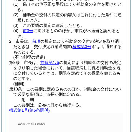
(1)
偽りその他不正な手段により補助金の交付を受けたと
き。
(2)
補助金の交付の決定の内容又はこれに付した条件に違
反したとき。
(3)
この要綱の規定に違反したとき。
(4)
前3号
に掲げるもののほか、市長が不適当と認めると
き。
2
市長は、
前項
の規定により補助金の交付の決定を取り消し
たときは、交付決定取消通知書
(
様式第3号
)
により通知する
ものとする。
(不当利得の返還)
第9条
市長は、
前条第1項
の規定により補助金の交付の決定
を取り消した場合において、当該取消しに係る補助金を既
に交付しているときは、期限を定めてその返還を命じるも
のとする。
(補則)
第10条
この要綱に定めるもののほか、補助金の交付につい
て必要な事項は、市長が別に定める。
附
則
この要綱は、公布の日から施行する。
様式第1号
(第6条関係)