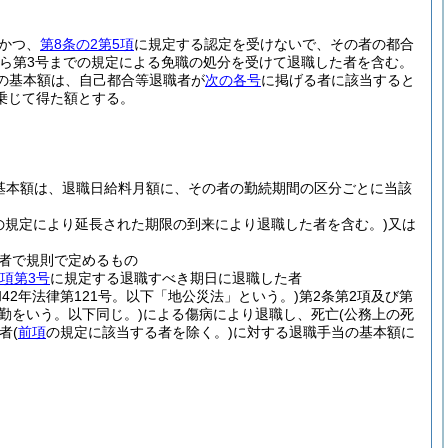
かつ、
第8条の2第5項
に規定する認定を受けないで、その者の都合
から第3号までの規定による免職の処分を受けて退職した者を含む。
の基本額は、自己都合等退職者が
次の各号
に掲げる者に該当すると
乗じて得た額とする。
の基本額は、退職日給料月額に、その者の勤続期間の区分ごとに当該
項の規定により延長された期限の到来により退職した者を含む。)
又は
者で規則で定めるもの
項第3号
に規定する退職すべき期日に退職した者
和42年法律第121号。以下「地公災法」という。)
第2条第2項及び第
勤をいう。以下同じ。)
による傷病により退職し、死亡
(公務上の死
者
(
前項
の規定に該当する者を除く。)
に対する退職手当の基本額に