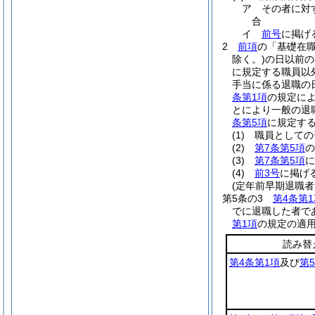
ア
その者に対
合
イ
前号
に掲げ
2
前項
の「基礎在
除く。)
の日以前の
に規定する職員以
手当に係る退職の
条第1項
の規定に
とにより一般の退
条第5項
に規定す
(1)
職員としての
(2)
第7条第5項
の
(3)
第7条第5項
に
(4)
前3号
に掲げ
(定年前早期退職
第5条の3
第4条第1
でに退職した者で
第1項
の規定の適
読み替
第4条第1項
及び
第