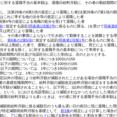
者に対する退職手当の基本額は、退職日給料月額に、その者の勤続期間
務し、法第28条の6第1項の規定により退職した者
(法第28条の7第1項
はこれに準ずる他の法令等の規定により退職した者
1項第4号の規定による免職の処分を受けて退職した者
項
に規定する認定
(
同条第1項第2号
に係るものに限る。)
を受けて
同条第8
又は死亡により退職した者
続し、その者の事情によらないで引き続いて勤務することを困難とする
続し、
第8条の2第5項
に規定する認定
(
同条第1項第1号
に係るものに限る。
25年以上勤続した者で、通勤による傷病により退職し、死亡により退職
当する者を除く。)
に対する退職手当の基本額について準用する。
勤続期間の区分及び当該区分に応じた割合は、次のとおりとする。
以下の期間については、1年につき100分の150
年以下の期間については、1年につき100分の165
年以下の期間については、1年につき100分の180
間については、1年につき100分の105
改定以外の理由により給料月額が減額されたことがある場合の退職手当の
者の基礎在職期間中に、給料月額の減額改定
(給料月額の改定をする条
料月額が減額されることをいう。以下同じ。)
以外の理由によりその者の
」という。)
における当該理由により減額されなかったものとした場合
退職日給料月額よりも多いときは、その者に対する退職手当の基本額は
減額前給料月額に係る減額日のうち最も遅い日の前日に現に退職した理
び特定減額前給料月額を基礎として、
前3条
の規定により計算した場合
額に、
ア
に掲げる割合から
イ
に掲げる割合を控除した割合を乗じて得た