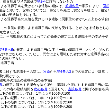
、祖父母及び兄弟姉妹で
第2号
に該当しないもの
による退職手当を受けるべき遺族の順位は、
前項各号
の順位により、
同項
場合において、父母については、養父母を先にし実父母を後にし、祖父
父母の実父母を後にする。
による退職手当の支給を受けるべき遺族に同順位の者が2人以上ある場合
、この条例の規定による退職手当の支給を受けることができる遺族とし
死亡させた者
に、当該職員の死亡によってこの条例の規定による退職手当の支給を受
第6条の5
の規定による退職手当
(以下「一般の退職手当」という。)
並び
なければならない。
ただし、死亡により退職した者に対する退職手当の
この限りでない。
の退職手当
者に対する退職手当の額は、
次条
から
第6条の3
までの規定により計算し
得た額とする。
る退職等の場合の退職手当の基本額)
条
の規定に該当する場合を除くほか、退職した者に対する退職手当の基
、その者の勤続期間を
次の各号
に区分して、
当該各号
に掲げる割合を乗
以下の期間については、1年につき100分の100
年以下の期間については、1年につき100分の110
年以下の期間については、1年につき100分の160
年以下の期間については、1年につき100分の200