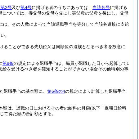
第2号
及び
第4号
に掲げる者のうちにあっては、
当該各号
に掲げる
母については、養父母の父母を先にし実父母の父母を後にし、父母
には、その人数によって当該退職手当を等分して当該各遺族に支給
ない。
けることができる先順位又は同順位の遺族となるべき者を故意に
に
第9条
の規定による退職手当は、職員が退職した日から起算して1
支給を受けるべき者を確知することができない場合その他特別の事
た退職手当の基本額に、
第6条の4
の規定により計算した退職手当
本額は、退職の日におけるその者の給料の月額
(以下「退職日給料
じて得た額の合計額とする。