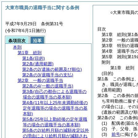
大東市職員の退職手当に関する条例
○大東市職員
平成7年9月29日 条例第31号
目次
(令和7年6月1日施行)
第1章
総則
(第1
第2章
一般の退
条項目次
沿革
第3章
特別の退
本則
第4章
退職手当
第1章
総則
第5章
雑則
(第1
第1条
(目的)
附則
第2条
(適用範囲)
第1章
総則
第2条の2
(遺族の範囲及び順位)
(目的)
第2条の3
(退職手当の支払)
第1条
この条例は
第2章
一般の退職手当
き、職員が退職し
第2条の4
(一般の退職手当)
(適用範囲)
第3条
(自己の都合による退職等の
第2条
この条例の
場合の退職手当の基本額)
ち常時勤務に服す
第4条
(11年以上25年未満勤続後の
の場合には、その
定年退職等の場合の退職手当の基
(遺族の範囲及び順
本額)
第2条の2
この条例
第5条
(25年以上勤続後の定年退職
(1)
配偶者
(届出
等の場合の退職手当の基本額)
(2)
子、父母、孫
第5条の2
(給料月額の減額改定以外
(3)
前号
に掲げる
の理由により給料月額が減額され