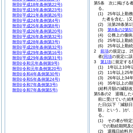
第5条
次に掲げる
附則
(平成18年条例第22号)
る。
附則
(平成19年条例第23号)
(1)
25年以上勤
附則
(平成21年条例第26号)
た者を含む。)
又
附則
(平成24年条例第4号)
(2)
法第28条第
附則
(平成25年条例第8号)
(3)
第8条の2第5
附則
(平成26年条例第20号)
(4)
公務上の傷病
附則
(平成26年条例第32号)
(5)
25年以上勤
附則
(平成28年条例第3号)
(6)
25年以上勤
附則
(平成28年条例第32号)
2
前項
の規定は、
附則
(平成29年条例第16号)
者
(
同項
の規定に該
附則
(平成29年条例第31号)
3
第1項
に規定する
附則
(令和元年条例第9号)
(1)
1年以上10年
附則
(令和元年条例第20号)
(2)
11年以上25
附則
(令和4年条例第30号)
(3)
26年以上34
附則
(令和5年条例第24号)
(4)
35年以上の期
附則
(令和7年条例第3号)
(給料月額の減額
附則
(令和7年条例第5号)
第5条の2
退職した
前に受けていた給
た日
(以下「減額日
額」という。)
が、
る。
(1)
その者が特定
での勤続期間及
(2)
退職日給料月