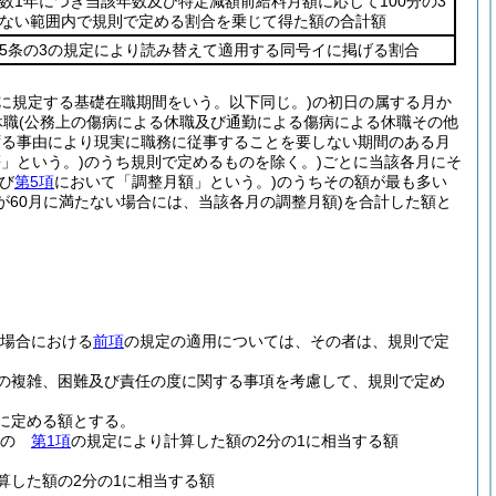
数1年につき当該年数及び特定減額前給料月額に応じて100分の3
ない範囲内で規則で定める割合を乗じて得た額の合計額
5条の3の規定により読み替えて適用する同号イに掲げる割合
に規定する基礎在職期間をいう。以下同じ。)
の初日の属する月か
休職
(公務上の傷病による休職及び通勤による傷病による休職その他
ずる事由により現実に職務に従事することを要しない期間のある月
」という。)
のうち規則で定めるものを除く。)
ごとに当該各月にそ
及び
第5項
において「調整月額」という。)
のうちその額が最も多い
が60月に満たない場合には、当該各月の調整月額)
を合計した額と
場合における
前項
の規定の適用については、その者は、規則で定
の複雑、困難及び責任の度に関する事項を考慮して、規則で定め
に定める額とする。
もの
第1項
の規定により計算した額の2分の1に相当する額
算した額の2分の1に相当する額