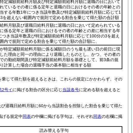
特定減額前給料月額及び特定減額前給料月額に退職の日において
れているその者に係る定年と退職の日におけるその者の年齢との
当する年数1年につき当該年数及び特定減額前給料月額に応じて1
の3を超えない範囲内で規則で定める割合を乗じて得た額の合計額
給料月額及び退職日給料月額に退職の日において定められている
に係る定年と退職の日におけるその者の年齢との差に相当する年
につき当該年数及び特定減額前給料月額に応じて100分の3を超え
囲内で規則で定める割合を乗じて得た額の合計額に、
が特定減額前給料月額に係る減額日のうち最も遅い日の前日に現
した理由と同一の理由により退職したものとし、かつ、その者の
での勤続期間及び特定減額前給料月額を基礎として、前3条の規
り計算した場合の退職手当の基本額に相当する額
を乗じて得た額を超えるときは、これらの規定にかかわらず、その
第2号イ
に掲げる割合の区分に応じ
当該各号
に定める額を超えると
。
及び退職日給料月額に60から当該割合を控除した割合を乗じて得た
掲げる規定中
同表
の中欄に掲げる字句は、それぞれ
同表
の右欄に掲
読み替える字句