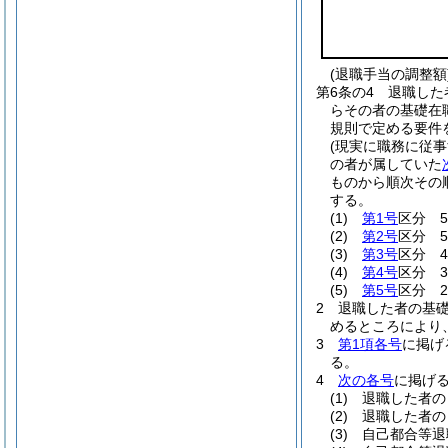
(退職手当の調整額
第6条の4
退職した
らその者の基礎在
規則で定める要件
(現実に職務に従
の者が属していた
ものから順次その
する。
(1)
第1号
区分 59
(2)
第2号
区分 54
(3)
第3号
区分 43
(4)
第4号
区分 32
(5)
第5号
区分 27
2
退職した者の基
めるところにより
3
第1項各号
に掲げ
る。
4
次の各号
に掲げ
(1)
退職した者の
(2)
退職した者の
(3)
自己都合等退