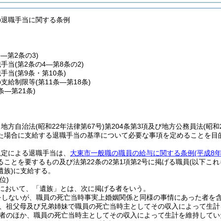
の退職手当に関する条例
条―第2条の3)
職手当
(第2条の4―第8条の2)
職手当
(第9条・第10条)
の支給制限等
(第11条―第18条)
9条―第21条)
、地方自治法
(昭和22年法律第67号)
第204条第3項及び地方公務員法
(昭和
た場合に支給する退職手当の基準について必要な事項を定めることを目
規定による退職手当は、
大東市一般職の職員の給与に関する条例
(平成8
ることを要するもの及び法第22条の2第1項第2号に掲げる職員
(以下こ
遺族)
に支給する。
位)
において、「遺族」とは、次に掲げる者をいう。
をしないが、職員の死亡当時事実上婚姻関係と同様の事情にあった者を含
、祖父母及び兄弟姉妹で職員の死亡当時主としてその収入によって生計
者のほか、職員の死亡当時主としてその収入によって生計を維持してい