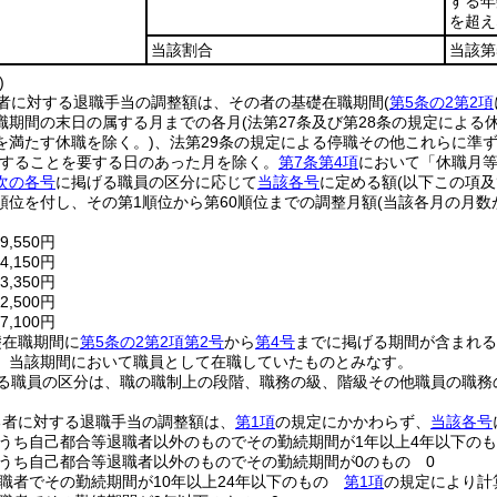
する年
を超え
当該割合
当該第
)
者に対する退職手当の調整額は、その者の基礎在職期間
(
第5条の2第2項
職期間の末日の属する月までの各月
(法第27条及び第28条の規定による
を満たす休職を除く。)
、法第29条の規定による停職その他これらに準
事することを要する日のあった月を除く。
第7条第4項
において「休職月等
次の各号
に掲げる職員の区分に応じて
当該各号
に定める額
(以下この項
順位を付し、その第1順位から第60順位までの調整月額
(当該各月の月数
,550円
,150円
,350円
,500円
,100円
礎在職期間に
第5条の2第2項第2号
から
第4号
までに掲げる期間が含まれる
、当該期間において職員として在職していたものとみなす。
る職員の区分は、職の職制上の段階、職務の級、階級その他職員の職務
る者に対する退職手当の調整額は、
第1項
の規定にかかわらず、
当該各号
うち自己都合等退職者以外のものでその勤続期間が1年以上4年以下の
うち自己都合等退職者以外のものでその勤続期間が0のもの 0
職者でその勤続期間が10年以上24年以下のもの
第1項
の規定により計