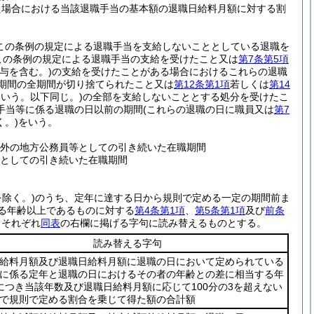
た場合における当該退職手当の基本額の退職日給料月額に対する割
この条例の規定による退職手当を支給しないこととしている退職を
この条例の規定による退職手当の支給を受けたこと又は
第7条第5項
与を含む。)
の支給を受けたことがある場合におけるこれらの退職
期間の全期間が切り捨てられたこと又は
第12条第1項
若しくは
第14
いう。以下同じ。)
の全部を支給しないこととする処分を受けたこ
手当等に係る退職の日以前の期間
(これらの退職の日に職員又は
第7
く。)
をいう。
外の地方公務員等としての引き続いた在職期間
としての引き続いた在職期間
除く。)
のうち、定年に達する日から規則で定める一定の期間前ま
る年齢以上であるものに対する
第4条第1項
、
第5条第1項
及び
前条
、それぞれ
同表
の右欄に掲げる字句に読み替えるものとする。
読み替える字句
給料月額及び退職日給料月額に退職の日において定められている
に係る定年と退職の日におけるその者の年齢との差に相当する年
につき当該年数及び退職日給料月額に応じて100分の3を超えない
で規則で定める割合を乗じて得た額の合計額