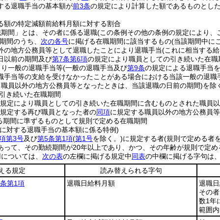
する退職手当の基本額が
前3条
の規定により計算した額であるものとし
る額の特定減額前給料月額に対する割合
職期間」とは、その者に係る退職
(この条例その他の条例の規定により、
期間のうち、
次の各号
に掲げる在職期間に該当するもの
(当該期間中に
外の地方公務員等として退職したことにより退職手当
(これに相当する給
日以前の期間及び
第7条第6項
の規定により職員としての引き続いた在職
より一般の退職手当等
(一般の退職手当及び
第9条
の規定による退職手当を
職手当等の支給を受けなかったことがある場合における当該一般の退職
る職員以外の地方公務員等となったときは、当該退職の日前の期間)
を除
引き続いた在職期間
規定により職員としての引き続いた在職期間に含むものとされた職員以
規定する再び職員となった者の
同項
に規定する職員以外の地方公務員等
る期間に準ずるものとして規則で定める在職期間
者に対する退職手当の基本額に係る特例)
項第3号
及び
第5条第1項
(
第1号
を除く。)
に規定する者
(規則で定める者を
あって、その勤続期間が20年以上であり、かつ、その年齢が規則で定め
用については、
次の表
の左欄に掲げる規定中
同表
の中欄に掲げる字句は
える規定
読み替えられる字句
5条第1項
退職日給料月額
退職日
その者
数1年
範囲内