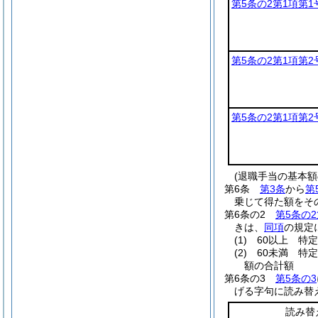
第5条の2第1項第1
第5条の2第1項第2
第5条の2第1項第2
(退職手当の基本額
第6条
第3条
から
第
乗じて得た額をそ
第6条の2
第5条の2
きは、
同項
の規定
(1)
60以上 特
(2)
60未満 特
額の合計額
第6条の3
第5条の3
げる字句に読み替
読み替