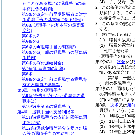
(4)
子、父母、孫
たことがある場合の退職手当の基
2
この条例の規定
本額に係る特例)
順位による。
この
第5条の3
(定年前早期退職者に対す
の養父母を先にし
る退職手当の基本額に係る特例)
3
この条例の規定
第6条
(退職手当の基本額の最高限
する。
度額)
4
次に掲げる者は
第6条の2
(1)
職員を故意に
第6条の3
(2)
職員の死亡前
第6条の4
(退職手当の調整額)
死亡させた者
第6条の5
(一般の退職手当の額に係
(退職手当の支払)
る特例)
第2条の3
次条
及び
第6条の6
(付加給付金)
か月以内に支払わ
第7条
(勤続期間の計算)
情がある場合は、
第8条
第2章
一般
第8条の2
(定年前に退職する意思を
(一般の退職手当)
有する職員の募集等)
第2条の4
退職した
第3章
特別の退職手当
の調整額を加えて
第9条
(予告を受けない退職者の退
(自己の都合によ
職手当)
第3条
次条
又は
第5
第10条
(失業者の退職手当)
月額」という。)
に
第4章
退職手当の支給制限等
(1)
1年以上10年
第11条
(退職手当の支給制限等に関
(2)
11年以上15
する定義)
(3)
16年以上20
第12条
(懲戒免職等処分を受けた場
(4)
21年以上25
合等の退職手当の支給制限)