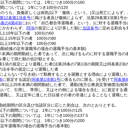
年以下の期間については、1年につき100分の160
間については、1年につき100分の120
者のうち、負傷若しくは病気
(以下「傷病」という。)
又は死亡によらず、
第12条第1項各号
に掲げる者及び傷病によらず、法第28条第1項第1号
6条の4第4項
において「自己都合等退職者」という。)
に対する退職手当
にかかわらず、
同項
の規定により計算した額に
当該各号
に定める割合を
上10年以下の者 100分の60
以上15年以下の者 100分の80
以上19年以下の者 100分の90
未満勤続後の定年退職等の場合の退職手当の基本額)
5年未満の期間勤続した者であって、次に掲げるものに対する退職手当
を乗じて得た額の合計額とする。
6第1項の規定により退職した者
(法第28条の7第1項の期限又は同条第2
の法令等の規定により退職した者
によらないで引き続いて勤務することを困難とする理由により退職した
項
に規定する認定
(
同条第1項第1号
に係るものに限る。)
を受けて
同条第8
1年以上25年未満の期間勤続した者で、通勤
(地方公務員災害補償法
(昭
おいて、引用し、準用し、又はその例による場合を含む。)
に規定する通
退職し、又は定年に達した日以後その者の非違によることなく退職した
勤続期間の区分及び当該区分に応じた割合は、次のとおりとする。
以下の期間については、1年につき100分の125
年以下の期間については、1年につき100分の137.5
年以下の期間については、1年につき100分の200
の定年退職等の場合の退職手当の基本額)