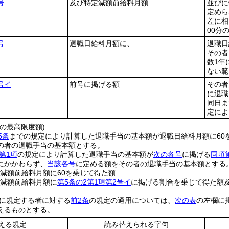
号
及び特定減額前給料月額
並びに
定めら
差に相
00分
号
退職日給料月額に、
退職日
その者
数1年
ない範
号イ
前号に掲げる額
その者
に退職
同日ま
定によ
の最高限度額)
5条
までの規定により計算した退職手当の基本額が退職日給料月額に60
の者の退職手当の基本額とする。
第1項
の規定により計算した退職手当の基本額が
次の各号
に掲げる
同項
にかかわらず、
当該各号
に定める額をその者の退職手当の基本額とする
定減額前給料月額に60を乗じて得た額
定減額前給料月額に
第5条の2第1項第2号イ
に掲げる割合を乗じて得た額
に規定する者に対する
前2条
の規定の適用については、
次の表
の左欄に
えるものとする。
える規定
読み替えられる字句