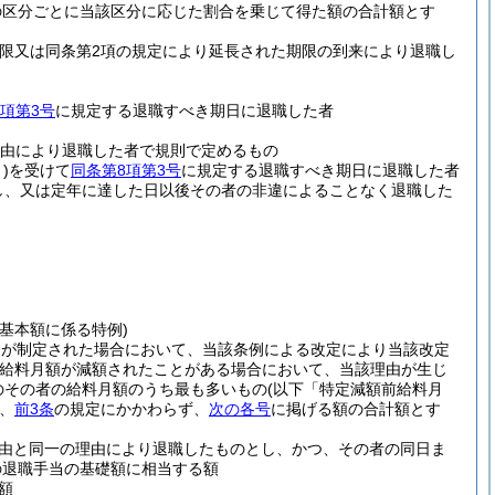
の区分ごとに当該区分に応じた割合を乗じて得た額の合計額とす
の期限又は同条第2項の規定により延長された期限の到来により退職し
項第3号
に規定する退職すべき期日に退職した者
理由により退職した者で規則で定めるもの
)
を受けて
同条第8項第3号
に規定する退職すべき期日に退職した者
し、又は定年に達した日以後その者の非違によることなく退職した
基本額に係る特例)
例が制定された場合において、当該条例による改定により当該改定
給料月額が減額されたことがある場合において、当該理由が生じ
のその者の給料月額のうち最も多いもの
(以下「特定減額前給料月
、
前3条
の規定にかかわらず、
次の各号
に掲げる額の合計額とす
由と同一の理由により退職したものとし、かつ、その者の同日ま
の退職手当の基礎額に相当する額
額