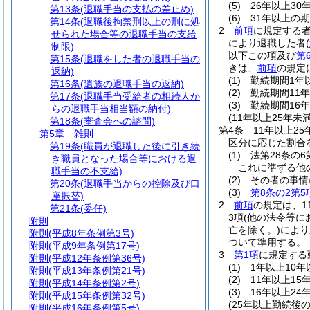
(5)
26年以上30
第13条
(退職手当の支払の差止め)
(6)
31年以上の期
第14条
(退職後拘禁刑以上の刑に処
2
前項
に規定する
せられた場合等の退職手当の支給
により退職した者
(
制限)
以下この項及び
第
第15条
(退職をした者の退職手当の
きは、
前項
の規定
返納)
(1)
勤続期間1年以
第16条
(遺族の退職手当の返納)
(2)
勤続期間11年
第17条
(退職手当受給者の相続人か
(3)
勤続期間16年
らの退職手当相当額の納付)
(11年以上25年
第18条
(審査会への諮問)
第4条
11年以上2
第5章
雑則
区分に応じた割合
第19条
(職員が退職した後に引き続
(1)
法第28条の
き職員となった場合等における退
これに準ずる他
職手当の不支給)
(2)
その者の事情
第20条
(退職手当からの控除及び口
(3)
第8条の2第5
座振替)
2
前項
の規定は、1
第21条
(委任)
3項
(他の法令等に
附則
亡を除く。)
により
附則
(平成8年条例第3号)
ついて準用する。
附則
(平成9年条例第17号)
3
第1項
に規定する
附則
(平成12年条例第36号)
(1)
1年以上10年
附則
(平成13年条例第21号)
(2)
11年以上15
附則
(平成14年条例第2号)
(3)
16年以上24
附則
(平成15年条例第32号)
(25年以上勤続後
附則
(平成16年条例第5号)