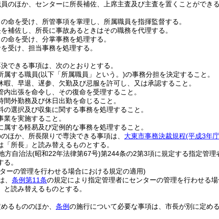
職員のほか、センターに所長補佐、上席主査及び主査を置くことができ
司の命を受け、所管事項を掌理し、所属職員を指揮監督する。
長を補佐し、所長に事故あるときはその職務を代理する。
司の命を受け、分掌事務を処理する。
命を受け、担当事務を処理する。
専決できる事項は、次のとおりとする。
所属する職員
(以下「所属職員」という。)
の事務分担を決定すること。
休暇、早退、遅参、欠勤及び忌服を許可し、又は承認すること。
管内出張を命令し、その復命を受理すること。
時間外勤務及び休日出勤を命じること。
料の選択及び収集に関する事務を処理すること。
事業を実施すること。
に属する軽易及び定例的な事務を処理すること。
ののほか、所長限りで専決できる事項は、
大東市事務決裁規程
(平成3年庁
は「所長」と読み替えるものとする。
地方自治法
(昭和22年法律第67号)
第244条の2第3項に規定する指定管理
する。
ンターの管理を行わせる場合における規定の適用)
は、
条例第11条
の規定により指定管理者にセンターの管理を行わせる場
」と読み替えるものとする。
定めるもののほか、
条例
の施行について必要な事項は、市長が別に定め