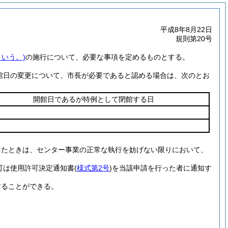
平成8年8月22日
規則第20号
という。)
の施行について、必要な事項を定めるものとする。
館日の変更について、市長が必要であると認める場合は、次のとお
開館日であるが特例として閉館する日
ったときは、センター事業の正常な執行を妨げない限りにおいて、
可は使用許可決定通知書
(
様式第2号
)
を当該申請を行った者に通知す
することができる。