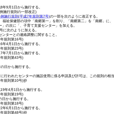
8年9月1日から施行する。
例施行規則の一部改正)
条例施行規則
(平成7年規則第7号)
の一部を次のように改正する。
表 福祉保健部の項中「南郷第一」を削り、「南郷第二」を「南郷」に
ー」の次に「、子育て支援センター」を加える。
2号に次のように加える。
センターとの連絡調整に関すること。
6年
規則第16号)
6年4月1日から施行する。
7年
規則第23号)
7年7月1日から施行する。
8年
規則第43号)
布の日から施行する。
前に行われたセンターの施設使用に係る申請及び許可は、この規則の相
9年
規則第10号)
抄
19年4月1日から施行する。
0年
規則第19号)
の日から施行する。
2年
規則第18号)
2年6月1日から施行する。
4年
規則第48号)
抄