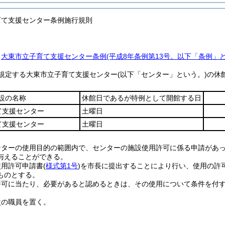
育て支援センター条例施行規則
、
大東市立子育て支援センター条例
(平成8年条例第13号。以下「条例」
規定する大東市立子育て支援センター
(以下「センター」という。)
の休
設の名称
休館日であるが特例として開館する日
て支援センター
土曜日
て支援センター
土曜日
ンターの使用目的の範囲内で、センターの施設使用許可に係る申請があ
与えることができる。
使用許可申請書
(
様式第1号
)
を市長に提出することにより行い、使用の許
ものとする。
許可に当たり、必要があると認めるときは、その使用について条件を付
次の職員を置く。