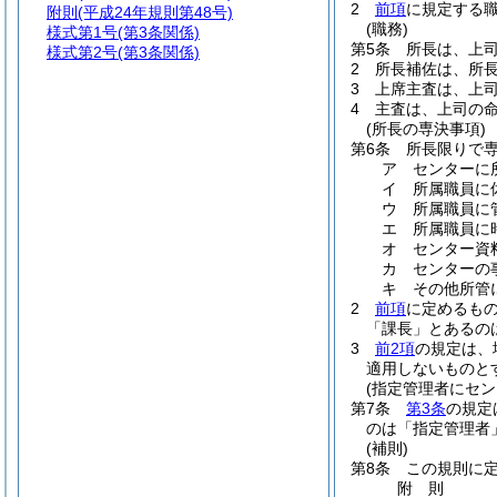
2
前項
に規定する
附則
(平成24年規則第48号)
(職務)
様式第1号
(第3条関係)
第5条
所長は、上
様式第2号
(第3条関係)
2
所長補佐は、所
3
上席主査は、上
4
主査は、上司の
(所長の専決事項)
第6条
所長限りで
ア センターに
イ 所属職員に
ウ 所属職員に
エ 所属職員に
オ センター資
カ センターの
キ その他所管
2
前項
に定めるも
「課長」とあるの
3
前2項
の規定は、
適用しないものと
(指定管理者にセ
第7条
第3条
の規定
のは「指定管理者
(補則)
第8条
この規則に
附
則