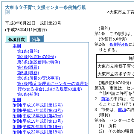
大東市立子育て支援センター条例施行規
則
○大東市立子
平成8年8月22日 規則第20号
(目的)
(平成25年4月1日施行)
第1条
この規則は
(休館日の特例)
条項目次
沿革
第2条
条例第4条
に
本則
りとする。
第1条
(目的)
第2条
(休館日の特例)
施
第3条
(施設使用の特例)
大東市立南郷子育
第4条
(職員)
第5条
(職務)
大東市立四条子育
第6条
(所長の専決事項)
(施設使用の特例)
第7条
(指定管理者にセンターの管理を
第3条
市長は、セ
行わせる場合における規定の適用)
当該申請に許可を
第8条
(補則)
2
前項
の申請は、
附則
ることにより行う
附則
(平成16年規則第16号)
3
市長は、
前項
の
附則
(平成17年規則第23号)
(職員)
附則
(平成18年規則第43号)
第4条
センターに
附則
(平成19年規則第10号)
(1)
所長
附則
(平成20年規則第19号)
(2)
その他の職員
附則
(平成22年規則第18号)