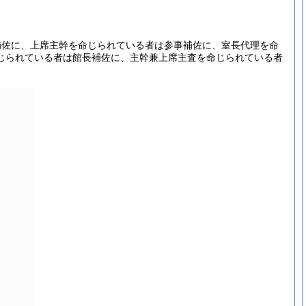
補佐に、上席主幹を命じられている者は参事補佐に、室長代理を命
じられている者は館長補佐に、主幹兼上席主査を命じられている者