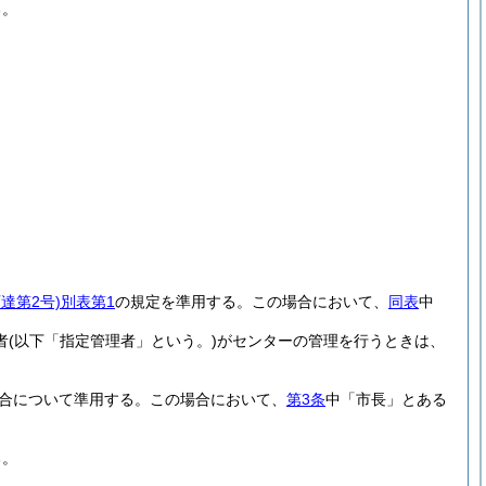
る。
達第2号)
別表第1
の規定を準用する。
この場合において、
同表
中
者
(以下「指定管理者」という。)
がセンターの管理を行うときは、
合について準用する。
この場合において、
第3条
中「市長」とある
る。